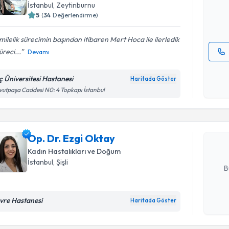
İstanbul
, Zeytinburnu
5
(
34
Değerlendirme)
E-posta Ad
ilelik sürecimin başından itibaren Mert Hoca ile ilerledik
üreci...
Devamı
Kişisel
okudum
ç Üniversitesi Hastanesi
Randevu T
Haritada Göster
işlenm
utpaşa Caddesi N0: 4 Topkapı İstanbul
Op. Dr. Ez
bu uzmandan
posta ile bi
Op. Dr. Ezgi Oktay
Kadın Hastalıkları ve Doğum
E-posta Ad
İstanbul
, Şişli
B
vre Hastanesi
Haritada Göster
Randevu T
Kişisel
okudum
işlenm