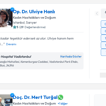
Op. Dr. Ulviye Hanlı
Kadın Hastalıkları ve Doğum
İstanbul
, Sarıyer
5
(
29
Değerlendirme)
kadar teşekkür edersek az olur. Ulviye hanım hem
...
Devamı
v Hospital Vadistanbul
Haritada Göster
zağa Mahallesi, Kemerburgaz Caddesi, Vadistanbul Park Etabı,
Blok, 34396
Randevu T
Doç. Dr. M
Doç. Dr. Mert Turğal
bu uzmandan
Kadın Hastalıkları ve Doğum
+
1
diğer
posta ile bi