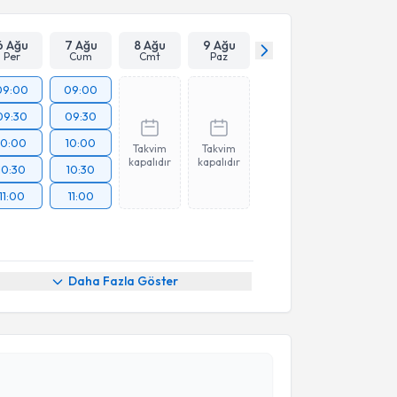
6 Ağu
7 Ağu
8 Ağu
9 Ağu
Per
Cum
Cmt
Paz
09:00
09:00
09:30
09:30
10:00
10:00
Takvim
Takvim
kapalıdır
kapalıdır
10:30
10:30
11:00
11:00
Daha Fazla Göster
akvimi Talebi
ert Turğal
için randevu takvimi talebi oluşturun. Size
 randevu almanız için bir takvim hazırlandığında e-
lgilendireceğiz.