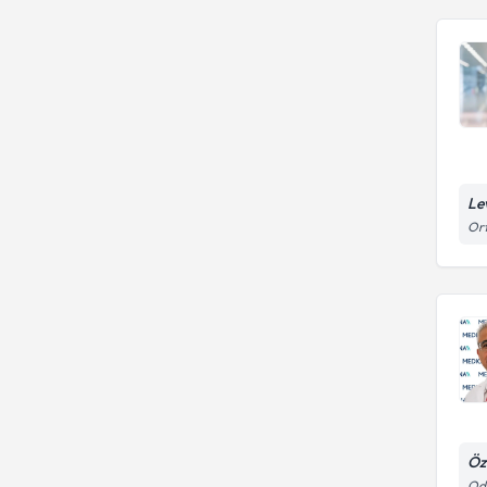
Le
Ort
Öz
Odu