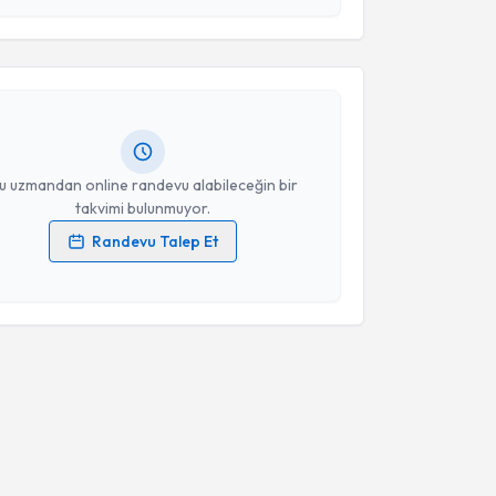
 ve kişisel verilerimin belirtilen kapsamda
esini kabul ediyorum.
ule Birol İnce
için randevu takvimi talebi oluşturun.
andan randevu almanız için bir takvim
Takvim Talebini Gönder
ında e-posta ile bilgilendireceğiz.
resiniz
u uzmandan online randevu alabileceğin bir
takvimi bulunmuyor.
Randevu Talep Et
 verilerimin işlenmesine ilişkin
Aydınlatma Metni
'ni
 ve kişisel verilerimin belirtilen kapsamda
esini kabul ediyorum.
Takvim Talebini Gönder