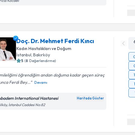
ıca/Kocaeli
Doç. Dr. Mehmet Ferdi Kıncı
Kadın Hastalıkları ve Doğum
İstanbul
, Bakırköy
5
(
8
Değerlendirme)
mileliğimi öğrendiğim andan doğuma kadar geçen süreç
nca Ferdi Bey...
Devamı
ıbadem International Hastanesi
Haritada Göster
ilköy, İstanbul Caddesi No:82