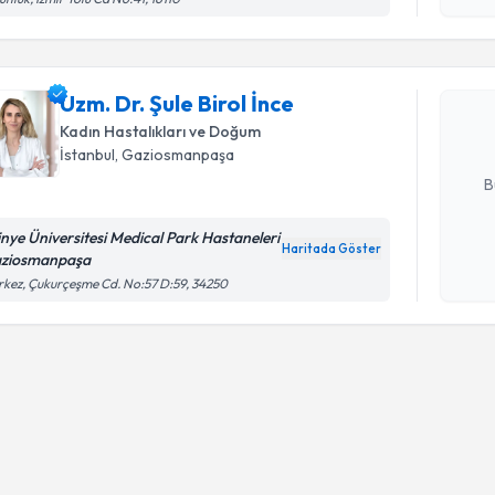
okudum
işlenm
Uzm. Dr. Ş
Size bu uzm
Uzm. Dr. Şule Birol İnce
hazırlandığ
Kadın Hastalıkları ve Doğum
İstanbul
, Gaziosmanpaşa
E-posta Ad
B
tinye Üniversitesi Medical Park Hastaneleri
Haritada Göster
ziosmanpaşa
Kişisel
kez, Çukurçeşme Cd. No:57 D:59, 34250
okudum
işlenm