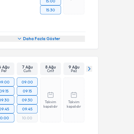
15:00
15:30
Daha Fazla Göster
6 Ağu
7 Ağu
8 Ağu
9 Ağu
Per
Cum
Cmt
Paz
09:00
09:00
09:15
09:15
09:30
09:30
Takvim
Takvim
kapalıdır
kapalıdır
09:45
09:45
10:00
10:00