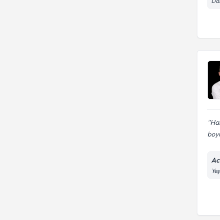
Dar
Ha
boyu
Ac
Yeş