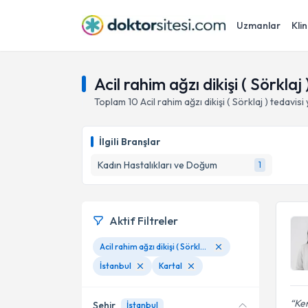
Uzmanlar
Klin
Acil rahim ağzı dikişi ( Sörklaj 
Toplam
10
Acil rahim ağzı dikişi ( Sörklaj )
tedavisi
İlgili Branşlar
Kadın Hastalıkları ve Doğum
1
Aktif Filtreler
Acil rahim ağzı dikişi ( Sörklaj )
İstanbul
Kartal
Ken
Şehir
İstanbul