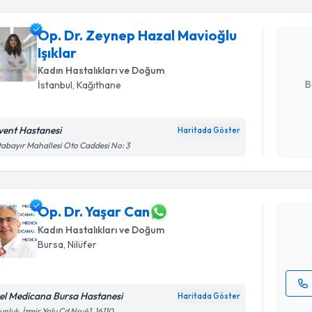
Op. Dr. Ze
talebi oluş
Op. Dr. Zeynep Hazal Mavioğlu
takvim hazı
Işıklar
E-posta Ad
Kadın Hastalıkları ve Doğum
B
İstanbul
, Kağıthane
vent Hastanesi
Haritada Göster
Randevu T
Kişisel
abayır Mahallesi Oto Caddesi No: 3
okudum
işlenm
Op. Dr. Y
uzmandan ra
posta ile bi
Op. Dr. Yaşar Can
Kadın Hastalıkları ve Doğum
E-posta Ad
Bursa
, Nilüfer
el Medicana Bursa Hastanesi
Haritada Göster
Kişisel
Randevu T
nluk, İzmir Yolu Cd No:41, 16110