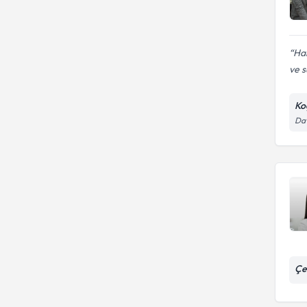
Ham
ve s
Ko
Dav
Çe