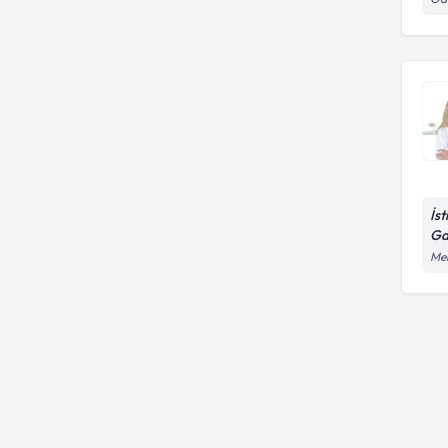
İs
Ga
Mer