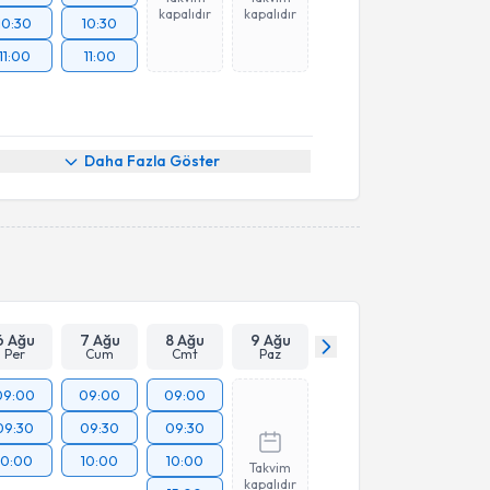
kapalıdır
kapalıdır
10:30
10:30
11:00
11:00
Daha Fazla Göster
6 Ağu
7 Ağu
8 Ağu
9 Ağu
Per
Cum
Cmt
Paz
09:00
09:00
09:00
09:30
09:30
09:30
10:00
10:00
10:00
Takvim
kapalıdır