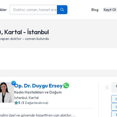
ikler
Blog
Kayıt Ol
), Kartal - İstanbul
 yapan doktor - uzman bulundu
Op. Dr. Duygu Ersoy
Kadın Hastalıkları ve Doğum
İstanbul
, Kartal
5
(
3
Değerlendirme)
dimi özel ve güvende hissettiren can doktor. . .