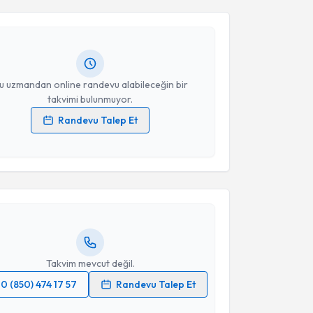
ynep Hazal Mavioğlu Işıklar
için randevu takvimi
turun. Size bu uzmandan randevu almanız için bir
Takvim Talebini Gönder
rlandığında e-posta ile bilgilendireceğiz.
resiniz
u uzmandan online randevu alabileceğin bir
takvimi bulunmuyor.
Randevu Talep Et
akvimi Talebi
 verilerimin işlenmesine ilişkin
Aydınlatma Metni
'ni
 ve kişisel verilerimin belirtilen kapsamda
esini kabul ediyorum.
aşar Can
için randevu takvimi talebi oluşturun. Size bu
ndevu almanız için bir takvim hazırlandığında e-
Takvim Talebini Gönder
lgilendireceğiz.
resiniz
Takvim mevcut değil.
0 (850) 474 17 57
Randevu Talep Et
 verilerimin işlenmesine ilişkin
Aydınlatma Metni
'ni
akvimi Talebi