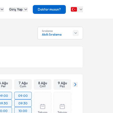
Giriş Yap
Doktor musun?
Sıralama
Akıllı Sıralama
6 Ağu
7 Ağu
8 Ağu
9 Ağu
Per
Cum
Cmt
Paz
09:00
09:00
09:30
09:30
10:00
10:00
Takvim
Takvim