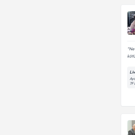
Ne 
kötü
Li
Aya
7F 