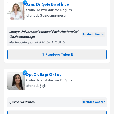
Uzm. Dr. Şule Birol İnce
Kadın Hastalıkları ve Doğum
İstanbul
, Gaziosmanpaşa
İstinye Üniversitesi Medical Park Hastaneleri
Haritada Göster
Gaziosmanpaşa
Merkez, Çukurçeşme Cd. No:57 D:59, 34250
Randevu Talep Et
Randevu Takvimi Talebi
Uzm. Dr. Şule Birol İnce
için randevu takvimi talebi
Op. Dr. Ezgi Oktay
oluşturun. Size bu uzmandan randevu almanız için bir
Kadın Hastalıkları ve Doğum
takvim hazırlandığında e-posta ile bilgilendireceğiz.
İstanbul
, Şişli
E-posta Adresiniz
Çevre Hastanesi
Haritada Göster