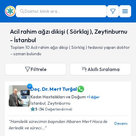
Doktor, klinik ara...
Acil rahim ağzı dikişi ( Sörklaj ), Zeytinburnu
- İstanbul
Toplam
10
Acil rahim ağzı dikişi ( Sörklaj )
tedavisi yapan doktor
- uzman bulundu
Filtrele
Akıllı Sıralama
Doç. Dr. Mert Turğal
Kadın Hastalıkları ve Doğum
+
1
diğer
İstanbul
, Zeytinburnu
5
(
34
Değerlendirme)
Hamilelik sürecimin başından itibaren Mert Hoca ile
Devamı
ilerledik ve süreci...