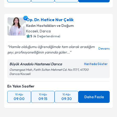
Op. Dr. Hatice Nur Çelik
Kadın Hastalıkları ve Doğum
Kocaeli
, Darıca
5
(
4
Değerlendirme)
Hamile olduğumu öğrendiğimde tam olarak aradığım
Devamı
şey; profesyonelliğinin yanında güler...
Büyük Anadolu Hastanesi Darıca
Haritada Göster
Osmangazi Mah, Fatih Sultan Mehmet Cd. No:117/1, 41700
Darıca/Kocaeli
En Yakın Saatler
10 Ağu
10 Ağu
10 Ağu
Daha Fazla
09:00
09:15
09:30