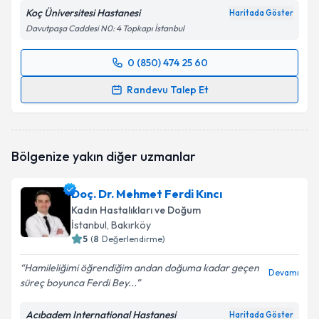
Koç Üniversitesi Hastanesi
Haritada Göster
Davutpaşa Caddesi N0: 4 Topkapı İstanbul
0 (850) 474 25 60
Randevu Takvimi Talebi
Randevu Talep Et
Doç. Dr. Mert Turğal
için randevu takvimi talebi
oluşturun. Size bu uzmandan randevu almanız için bir
takvim hazırlandığında e-posta ile bilgilendireceğiz.
Bölgenize yakın diğer uzmanlar
E-posta Adresiniz
Doç. Dr. Mehmet Ferdi Kıncı
Kadın Hastalıkları ve Doğum
İstanbul
, Bakırköy
5
(
8
Değerlendirme)
Kişisel verilerimin işlenmesine ilişkin
Aydınlatma
Metni
'ni okudum ve kişisel verilerimin belirtilen
Hamileliğimi öğrendiğim andan doğuma kadar geçen
kapsamda işlenmesini kabul ediyorum.
Devamı
süreç boyunca Ferdi Bey...
Acıbadem International Hastanesi
Takvim Talebini Gönder
Haritada Göster