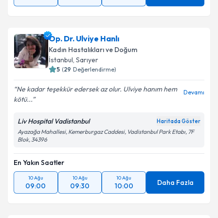
Op. Dr. Ulviye Hanlı
Kadın Hastalıkları ve Doğum
İstanbul
, Sarıyer
5
(
29
Değerlendirme)
Ne kadar teşekkür edersek az olur. Ulviye hanım hem
Devamı
kötü...
Liv Hospital Vadistanbul
Haritada Göster
Ayazağa Mahallesi, Kemerburgaz Caddesi, Vadistanbul Park Etabı, 7F
Blok, 34396
En Yakın Saatler
10 Ağu
10 Ağu
10 Ağu
Daha Fazla
09:00
09:30
10:00