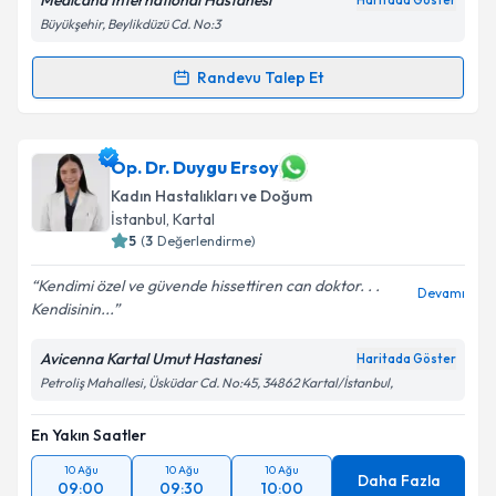
Medicana International Hastanesi
Haritada Göster
Büyükşehir, Beylikdüzü Cd. No:3
Randevu Talep Et
Randevu Takvimi Talebi
Kişisel verilerimin işlenmesine ilişkin
Aydınlatma
Metni
'ni okudum ve kişisel verilerimin belirtilen
kapsamda işlenmesini kabul ediyorum.
Op. Dr. Narmin Orujova
için randevu takvimi talebi
Op. Dr. Duygu Ersoy
oluşturun. Size bu uzmandan randevu almanız için bir
Kadın Hastalıkları ve Doğum
takvim hazırlandığında e-posta ile bilgilendireceğiz.
Takvim Talebini Gönder
İstanbul
, Kartal
5
(
3
Değerlendirme)
E-posta Adresiniz
Kendimi özel ve güvende hissettiren can doktor. . .
Devamı
Kendisinin...
Avicenna Kartal Umut Hastanesi
Kişisel verilerimin işlenmesine ilişkin
Aydınlatma
Haritada Göster
Metni
'ni okudum ve kişisel verilerimin belirtilen
Petroliş Mahallesi, Üsküdar Cd. No:45, 34862 Kartal/İstanbul,
kapsamda işlenmesini kabul ediyorum.
En Yakın Saatler
Takvim Talebini Gönder
10 Ağu
10 Ağu
10 Ağu
Daha Fazla
09:00
09:30
10:00