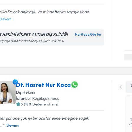
ika Dr çok anlayışlı. Ve minnettarım sayayesinde
Devamı
Ş HEKİMİ FİKRET ALTAN DİŞ KLİNİĞİ
Haritada Göster
itpaşa (BİM Market Karşısı), Şirin sok.79 A
Dt. Hasret Nur Koca
Diş Hekimi
İstanbul
, Küçükçekmece
5
(
180
Değerlendirme)
er şahane çok iyi bir doktor eline emeğine sağlık
ka
..
Devamı