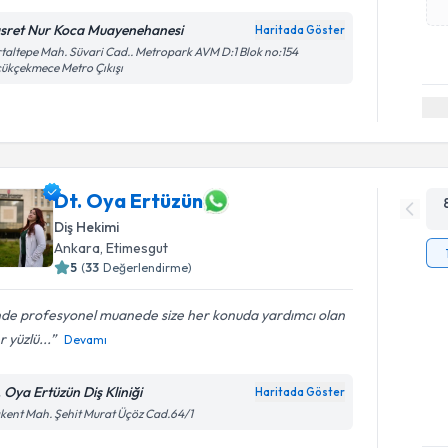
sret Nur Koca Muayenehanesi
Haritada Göster
taltepe Mah. Süvari Cad.. Metropark AVM D:1 Blok no:154
ükçekmece Metro Çıkışı
Dt. Oya Ertüzün
Diş Hekimi
Ankara
, Etimesgut
5
(
33
Değerlendirme)
inde profesyonel muanede size her konuda yardımcı olan
r yüzlü...
Devamı
. Oya Ertüzün Diş Kliniği
Haritada Göster
kent Mah. Şehit Murat Üçöz Cad.64/1