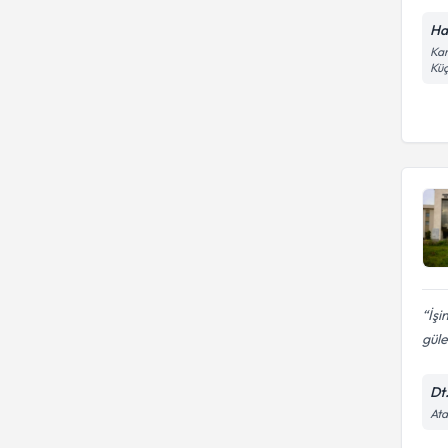
Ha
Kar
Küç
İş
güle
Dt
Ata