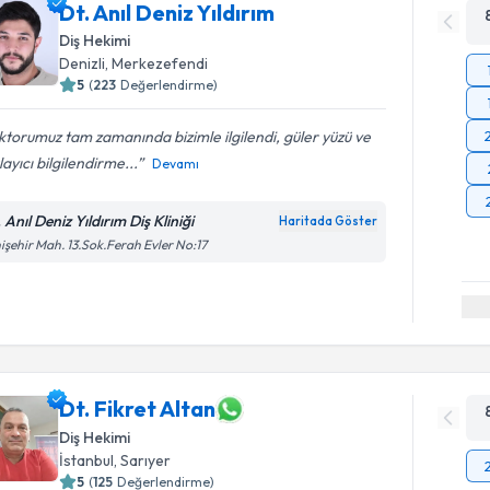
Dt. Anıl Deniz Yıldırım
Diş Hekimi
Denizli
, Merkezefendi
5
(
223
Değerlendirme)
torumuz tam zamanında bizimle ilgilendi, güler yüzü ve
layıcı bilgilendirme...
Devamı
 Anıl Deniz Yıldırım Diş Kliniği
Haritada Göster
işehir Mah. 13.Sok.Ferah Evler No:17
Dt. Fikret Altan
Diş Hekimi
İstanbul
, Sarıyer
5
(
125
Değerlendirme)