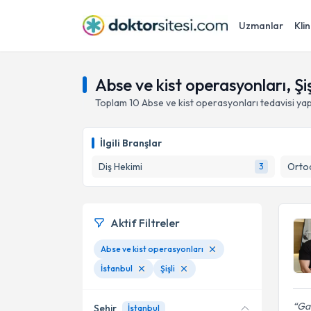
Uzmanlar
Klin
Abse ve kist operasyonları, Şiş
Toplam
10
Abse ve kist operasyonları
tedavisi ya
İlgili Branşlar
Diş Hekimi
Ortod
3
Aktif Filtreler
Abse ve kist operasyonları
İstanbul
Şişli
Gay
Şehir
İstanbul