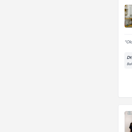
Old
Dt
Bah