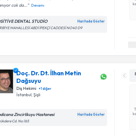
ka
anıyor cok da...
Devamı
SİTİVE DENTAL STUDİO
Haritada Göster
RBİYE MAHALLESİ ABDİ İPEKÇİ CADDESİ NO40 D9
Doç. Dr. Dt. İlhan Metin
Dağsuyu
Diş Hekimi
+
1
diğer
İstanbul
, Şişli
ka
dicana Zincirlikuyu Hastanesi
Haritada Göster
ükdere Cd. No:165