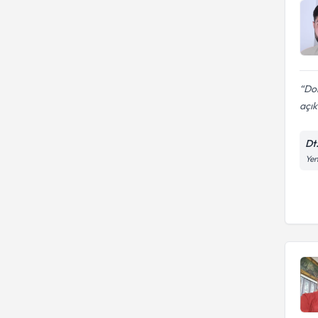
Dok
açık
Dt.
Yen