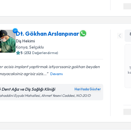
Dt. Gökhan Arslanpınar
Diş Hekimi
Konya
, Selçuklu
5
(
232
Değerlendirme)
r acisis implant yaptirmak istiyorssaniz gokhan beyden
ka
ayacaksiniz agrisiz sizis...
Devamı
 Dent Ağız ve Diş Sağlığı Kliniği
Haritada Göster
ahaddini Eyyubi Mahallesi, Ahmet Yesevi Caddesi, NO:20/D