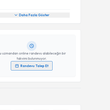
akvimi Talebi
Daha Fazla Göster
Arslan Yiğitoğlu
için randevu takvimi talebi
Size bu uzmandan randevu almanız için bir takvim
ında e-posta ile bilgilendireceğiz.
resiniz
u uzmandan online randevu alabileceğin bir
takvimi bulunmuyor.
Randevu Talep Et
 verilerimin işlenmesine ilişkin
Aydınlatma Metni
'ni
 ve kişisel verilerimin belirtilen kapsamda
esini kabul ediyorum.
Takvim Talebini Gönder