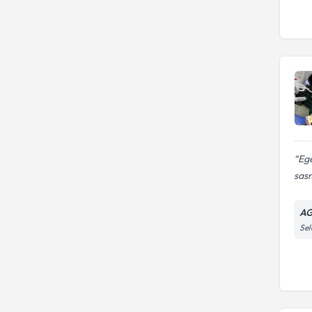
Ege
sasm
AG
Sel