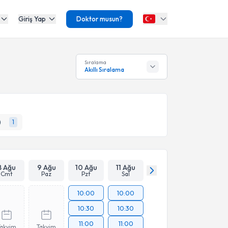
Giriş Yap
Doktor musun?
Sıralama
Akıllı Sıralama
)
1
8 Ağu
9 Ağu
10 Ağu
11 Ağu
Cmt
Paz
Pzt
Sal
10:00
10:00
10:30
10:30
11:00
11:00
Takvim
Takvim