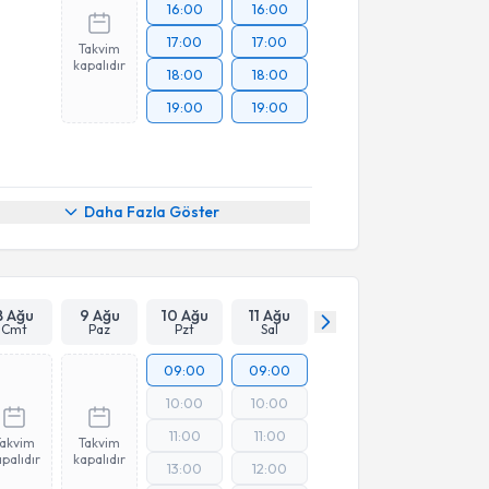
16:00
16:00
17:00
17:00
Takvim
kapalıdır
18:00
18:00
19:00
19:00
Daha Fazla Göster
8 Ağu
9 Ağu
10 Ağu
11 Ağu
Cmt
Paz
Pzt
Sal
09:00
09:00
10:00
10:00
11:00
11:00
Takvim
Takvim
palıdır
kapalıdır
13:00
12:00