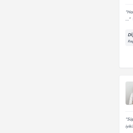
Har
...
Dİ
Reş
Süp
iyiki.