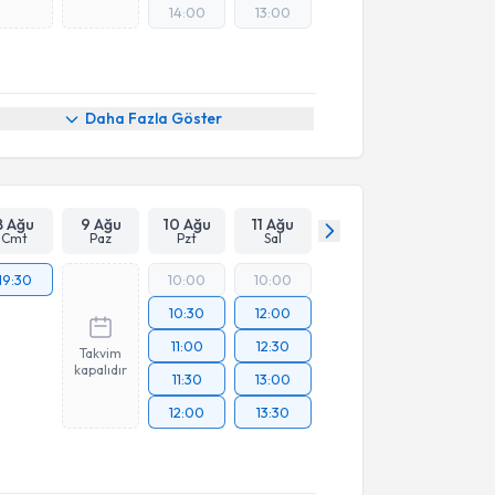
14:00
13:00
Daha Fazla Göster
8 Ağu
9 Ağu
10 Ağu
11 Ağu
Cmt
Paz
Pzt
Sal
19:30
10:00
10:00
10:30
12:00
11:00
12:30
Takvim
kapalıdır
11:30
13:00
12:00
13:30