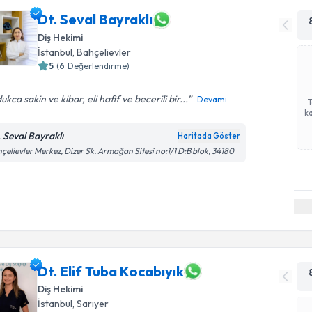
Dt. Seval Bayraklı
Diş Hekimi
İstanbul
, Bahçelievler
5
(
6
Değerlendirme)
ukca sakin ve kibar, eli hafif ve becerili bir...
Devamı
ka
. Seval Bayraklı
Haritada Göster
çelievler Merkez, Dizer Sk. Armağan Sitesi no:1/1 D:B blok, 34180
Dt. Elif Tuba Kocabıyık
Diş Hekimi
İstanbul
, Sarıyer