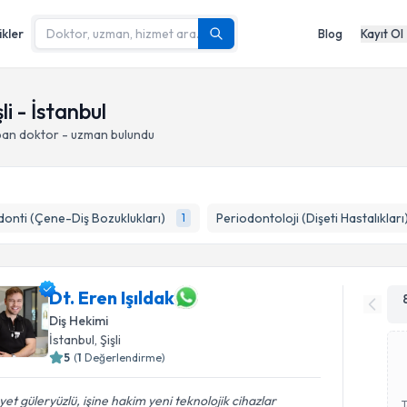
ikler
Blog
Kayıt Ol
li - İstanbul
pan doktor - uzman bulundu
onti (Çene-Diş Bozuklukları)
Periodontoloji (Dişeti Hastalıkları
1
Dt. Eren Işıldak
Diş Hekimi
İstanbul
, Şişli
5
(
1
Değerlendirme)
et güleryüzlü, işine hakim yeni teknolojik cihazlar