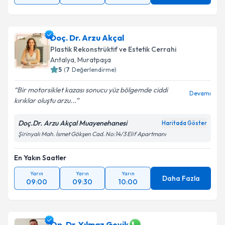
Doç. Dr. Arzu Akçal
Plastik Rekonstrüktif ve Estetik Cerrahi
Antalya
, Muratpaşa
5
(
7
Değerlendirme)
Bir motorsiklet kazası sonucu yüz bölgemde ciddi
Devamı
kırıklar oluştu arzu...
Doç.Dr. Arzu Akçal Muayenehanesi
Haritada Göster
Şirinyalı Mah. İsmet Gökşen Cad. No:14/3 Elif Apartmanı
En Yakın Saatler
Yarın
Yarın
Yarın
Daha Fazla
09:00
09:30
10:00
Op. Dr. Yılmaz Geyik