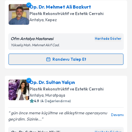
Takvim Talebini Gönder
Op. Dr. Mehmet Çelik
için randevu takvimi talebi
Op. Dr. Mehmet Ali Bozkurt
oluşturun. Size bu uzmandan randevu almanız için bir
Plastik Rekonstrüktif ve Estetik Cerrahi
takvim hazırlandığında e-posta ile bilgilendireceğiz.
Antalya
, Kepez
E-posta Adresiniz
Ofm Antalya Hastanesi
Haritada Göster
Yükseliş Mah. Mehmet Akif Cad.
Kişisel verilerimin işlenmesine ilişkin
Aydınlatma
Randevu Talep Et
Randevu Takvimi Talebi
Metni
'ni okudum ve kişisel verilerimin belirtilen
kapsamda işlenmesini kabul ediyorum.
Op. Dr. Mehmet Ali Bozkurt
için randevu takvimi
Op. Dr. Sultan Yalçın
talebi oluşturun. Size bu uzmandan randevu almanız
Takvim Talebini Gönder
Plastik Rekonstrüktif ve Estetik Cerrahi
için bir takvim hazırlandığında e-posta ile
Antalya
, Muratpaşa
bilgilendireceğiz.
4.9
(
4
Değerlendirme)
E-posta Adresiniz
gün önce meme küçültme ve dikleştirme operasyonu
Devamı
geçirdim. Sizinle...