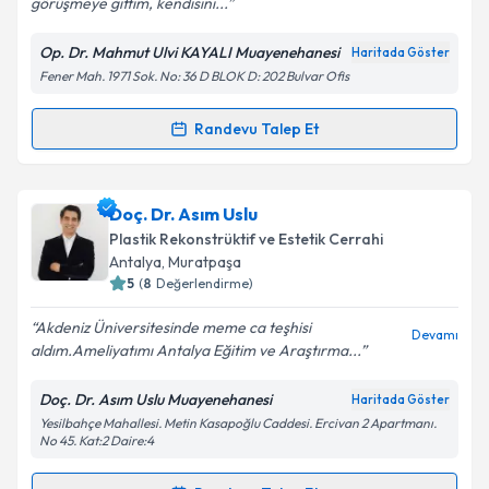
görüşmeye gittim, kendisini...
Op. Dr. Mahmut Ulvi KAYALI Muayenehanesi
Haritada Göster
Kişisel verilerimin işlenmesine ilişkin
Aydınlatma
Fener Mah. 1971 Sok. No: 36 D BLOK D: 202 Bulvar Ofis
Metni
'ni okudum ve kişisel verilerimin belirtilen
kapsamda işlenmesini kabul ediyorum.
Randevu Talep Et
Randevu Takvimi Talebi
Takvim Talebini Gönder
Op. Dr. Mahmut Ulvi Kayalı
için randevu takvimi
Doç. Dr. Asım Uslu
talebi oluşturun. Size bu uzmandan randevu almanız
Plastik Rekonstrüktif ve Estetik Cerrahi
için bir takvim hazırlandığında e-posta ile
Antalya
, Muratpaşa
bilgilendireceğiz.
5
(
8
Değerlendirme)
E-posta Adresiniz
Akdeniz Üniversitesinde meme ca teşhisi
Devamı
aldım.Ameliyatımı Antalya Eğitim ve Araştırma...
Doç. Dr. Asım Uslu Muayenehanesi
Haritada Göster
Yesilbahçe Mahallesi. Metin Kasapoğlu Caddesi. Ercivan 2 Apartmanı.
Kişisel verilerimin işlenmesine ilişkin
Aydınlatma
No 45. Kat:2 Daire:4
Metni
'ni okudum ve kişisel verilerimin belirtilen
kapsamda işlenmesini kabul ediyorum.