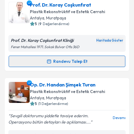
Prof. Dr. Cemal Fırat
için randevu takvimi talebi
Prof. Dr. Koray Coşkunfırat
oluşturun. Size bu uzmandan randevu almanız için bir
Plastik Rekonstrüktif ve Estetik Cerrahi
takvim hazırlandığında e-posta ile bilgilendireceğiz.
Antalya
, Muratpaşa
5
(
9
Değerlendirme)
E-posta Adresiniz
Prof. Dr. Koray Coşkunfırat Kliniği
Haritada Göster
Fener Mahallesi 1971. Sokak Bulvar Ofis 36D
Kişisel verilerimin işlenmesine ilişkin
Aydınlatma
Randevu Talep Et
Randevu Takvimi Talebi
Metni
'ni okudum ve kişisel verilerimin belirtilen
kapsamda işlenmesini kabul ediyorum.
Prof. Dr. Koray Coşkunfırat
için randevu takvimi
Op. Dr. Handan Şimşek Turan
Takvim Talebini Gönder
talebi oluşturun. Size bu uzmandan randevu almanız
Plastik Rekonstrüktif ve Estetik Cerrahi
için bir takvim hazırlandığında e-posta ile
Antalya
, Muratpaşa
bilgilendireceğiz.
5
(
1
Değerlendirme)
E-posta Adresiniz
Sevgili doktorumu şiddetle tavsiye ederim.
Devamı
Operasyonu bütün detayları ile açıklaması....