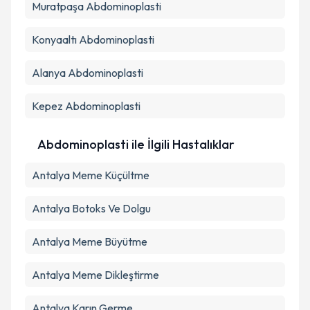
Muratpaşa
Metni
Abdominoplasti
'ni okudum ve kişisel verilerimin belirtilen
kapsamda işlenmesini kabul ediyorum.
Konyaaltı
Abdominoplasti
Takvim Talebini Gönder
Alanya
Abdominoplasti
Kepez
Abdominoplasti
Abdominoplasti ile İlgili Hastalıklar
Antalya Meme Küçültme
Antalya Botoks Ve Dolgu
Antalya Meme Büyütme
Antalya Meme Dikleştirme
Antalya Karın Germe