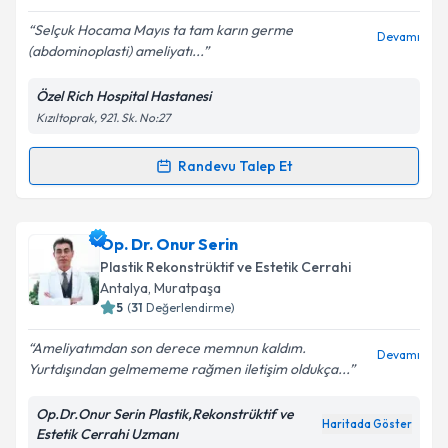
Selçuk Hocama Mayıs ta tam karın germe
Devamı
(abdominoplasti) ameliyatı...
Kişisel verilerimin işlenmesine ilişkin
Aydınlatma
Metni
'ni okudum ve kişisel verilerimin belirtilen
Özel Rich Hospital Hastanesi
kapsamda işlenmesini kabul ediyorum.
Kızıltoprak, 921. Sk. No:27
Takvim Talebini Gönder
Randevu Talep Et
Randevu Takvimi Talebi
Op. Dr. Selçuk Yılmaz
için randevu takvimi talebi
Op. Dr. Onur Serin
oluşturun. Size bu uzmandan randevu almanız için bir
Plastik Rekonstrüktif ve Estetik Cerrahi
takvim hazırlandığında e-posta ile bilgilendireceğiz.
Antalya
, Muratpaşa
5
(
31
Değerlendirme)
E-posta Adresiniz
Ameliyatımdan son derece memnun kaldım.
Devamı
Yurtdışından gelmememe rağmen iletişim oldukça...
Op.Dr.Onur Serin Plastik,Rekonstrüktif ve
Kişisel verilerimin işlenmesine ilişkin
Aydınlatma
Haritada Göster
Estetik Cerrahi Uzmanı
Metni
'ni okudum ve kişisel verilerimin belirtilen