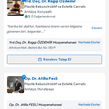
Op. Dr. Harun Şimşek
için randevu takvimi talebi
Yrd. Doç. Dr. Ragıp Özdemir
oluşturun. Size bu uzmandan randevu almanız için bir
Plastik Rekonstrüktif ve Estetik Cerrahi
takvim hazırlandığında e-posta ile bilgilendireceğiz.
Antalya
, Konyaaltı
5
(
1
Değerlendirme)
E-posta Adresiniz
harika bir doktor. hastasına önem veren bilgisine
Devamı
güvenen biri. başarılar...
Yrd.Doç.Dr. Ragıp ÖZDEMİR Muayenehanesi
Haritada Göster
Kişisel verilerimin işlenmesine ilişkin
Aydınlatma
Altınkum Mah. Atatürk Bul. No: 130/9
Metni
'ni okudum ve kişisel verilerimin belirtilen
kapsamda işlenmesini kabul ediyorum.
Randevu Talep Et
Randevu Takvimi Talebi
Takvim Talebini Gönder
Yrd. Doç. Dr. Ragıp Özdemir
için randevu takvimi
Op. Dr. Atilla Fesli
talebi oluşturun. Size bu uzmandan randevu almanız
Plastik Rekonstrüktif ve Estetik Cerrahi
için bir takvim hazırlandığında e-posta ile
Antalya
, Muratpaşa
bilgilendireceğiz.
E-posta Adresiniz
Op. Dr. Atilla FESLİ Muayenehanesi
Haritada Göster