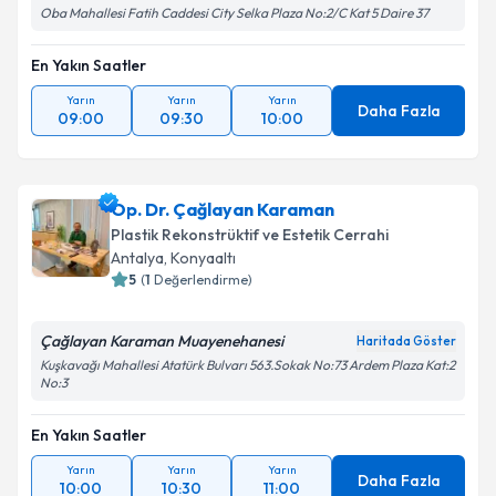
Oba Mahallesi Fatih Caddesi City Selka Plaza No:2/C Kat 5 Daire 37
En Yakın Saatler
Yarın
Yarın
Yarın
Daha Fazla
09:00
09:30
10:00
Op. Dr. Çağlayan Karaman
Plastik Rekonstrüktif ve Estetik Cerrahi
Antalya
, Konyaaltı
5
(
1
Değerlendirme)
Çağlayan Karaman Muayenehanesi
Haritada Göster
Kuşkavağı Mahallesi Atatürk Bulvarı 563.Sokak No:73 Ardem Plaza Kat:2
No:3
En Yakın Saatler
Yarın
Yarın
Yarın
Daha Fazla
10:00
10:30
11:00