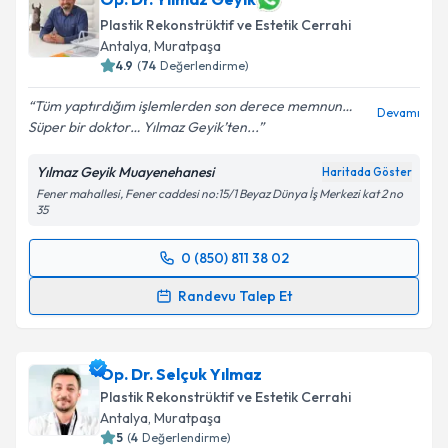
Plastik Rekonstrüktif ve Estetik Cerrahi
Antalya
, Muratpaşa
4.9
(
74
Değerlendirme)
Tüm yaptırdığım işlemlerden son derece memnun…
Devamı
Süper bir doktor… Yılmaz Geyik’ten...
Yılmaz Geyik Muayenehanesi
Haritada Göster
Fener mahallesi, Fener caddesi no:15/1 Beyaz Dünya İş Merkezi kat 2 no
35
0 (850) 811 38 02
Randevu Takvimi Talebi
Randevu Talep Et
Op. Dr. Yılmaz Geyik
için randevu takvimi talebi
oluşturun. Size bu uzmandan randevu almanız için bir
Op. Dr. Selçuk Yılmaz
takvim hazırlandığında e-posta ile bilgilendireceğiz.
Plastik Rekonstrüktif ve Estetik Cerrahi
E-posta Adresiniz
Antalya
, Muratpaşa
5
(
4
Değerlendirme)