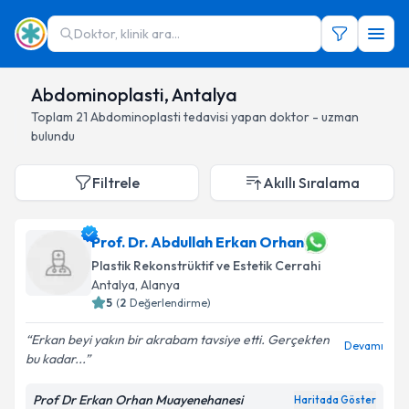
Doktor, klinik ara...
Abdominoplasti, Antalya
Toplam
21
Abdominoplasti
tedavisi yapan doktor - uzman
bulundu
Filtrele
Akıllı Sıralama
Prof. Dr. Abdullah Erkan Orhan
Plastik Rekonstrüktif ve Estetik Cerrahi
Antalya
, Alanya
5
(
2
Değerlendirme)
Erkan beyi yakın bir akrabam tavsiye etti. Gerçekten
Devamı
bu kadar...
Prof Dr Erkan Orhan Muayenehanesi
Haritada Göster