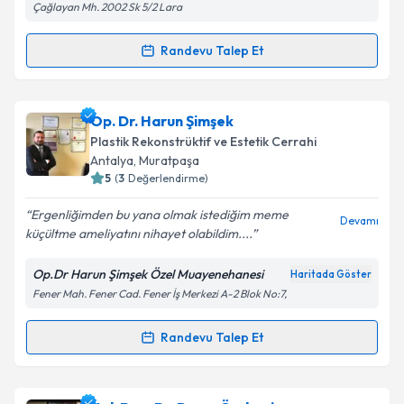
Çağlayan Mh. 2002 Sk 5/2 Lara
kapsamda işlenmesini kabul ediyorum.
Randevu Talep Et
Randevu Takvimi Talebi
Takvim Talebini Gönder
Op. Dr. Onur Serin
için randevu takvimi talebi
Op. Dr. Harun Şimşek
oluşturun. Size bu uzmandan randevu almanız için bir
Plastik Rekonstrüktif ve Estetik Cerrahi
takvim hazırlandığında e-posta ile bilgilendireceğiz.
Antalya
, Muratpaşa
5
(
3
Değerlendirme)
E-posta Adresiniz
Ergenliğimden bu yana olmak istediğim meme
Devamı
küçültme ameliyatını nihayet olabildim....
Op.Dr Harun Şimşek Özel Muayenehanesi
Haritada Göster
Kişisel verilerimin işlenmesine ilişkin
Aydınlatma
Fener Mah. Fener Cad. Fener İş Merkezi A-2 Blok No:7,
Metni
'ni okudum ve kişisel verilerimin belirtilen
kapsamda işlenmesini kabul ediyorum.
Randevu Talep Et
Randevu Takvimi Talebi
Takvim Talebini Gönder