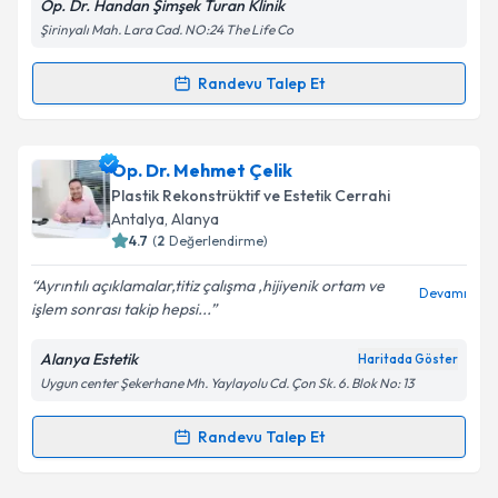
Op. Dr. Handan Şimşek Turan Klinik
Şirinyalı Mah. Lara Cad. NO:24 The Life Co
Kişisel verilerimin işlenmesine ilişkin
Aydınlatma
Metni
'ni okudum ve kişisel verilerimin belirtilen
kapsamda işlenmesini kabul ediyorum.
Randevu Talep Et
Randevu Takvimi Talebi
Takvim Talebini Gönder
Op. Dr. Handan Şimşek Turan
için randevu takvimi
Op. Dr. Mehmet Çelik
talebi oluşturun. Size bu uzmandan randevu almanız
Plastik Rekonstrüktif ve Estetik Cerrahi
için bir takvim hazırlandığında e-posta ile
Antalya
, Alanya
bilgilendireceğiz.
4.7
(
2
Değerlendirme)
E-posta Adresiniz
Ayrıntılı açıklamalar,titiz çalışma ,hijiyenik ortam ve
Devamı
işlem sonrası takip hepsi...
Alanya Estetik
Haritada Göster
Uygun center Şekerhane Mh. Yaylayolu Cd. Çon Sk. 6. Blok No: 13
Kişisel verilerimin işlenmesine ilişkin
Aydınlatma
Metni
'ni okudum ve kişisel verilerimin belirtilen
kapsamda işlenmesini kabul ediyorum.
Randevu Talep Et
Randevu Takvimi Talebi