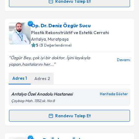
Randevu Talep Et
Randevu Takvimi Talebi
Takvim Talebini Gönder
Doç. Dr. Asım Uslu
için randevu takvimi talebi
Op. Dr. Deniz Özgür Sucu
oluşturun. Size bu uzmandan randevu almanız için bir
Plastik Rekonstrüktif ve Estetik Cerrahi
takvim hazırlandığında e-posta ile bilgilendireceğiz.
Antalya
, Muratpaşa
5
(
3
Değerlendirme)
E-posta Adresiniz
Özgür Bey, çok iyi bir doktor. İşini layıkıyla
Devamı
yapan,hastalarını her...
Adres
1
Adres
2
Kişisel verilerimin işlenmesine ilişkin
Aydınlatma
Metni
'ni okudum ve kişisel verilerimin belirtilen
kapsamda işlenmesini kabul ediyorum.
Antalya Özel Anadolu Hastanesi
Haritada Göster
Çaybaşı Mah. 1352.sk. No:8
Takvim Talebini Gönder
Randevu Talep Et
Randevu Takvimi Talebi