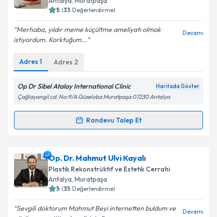
Antalya
, Muratpaşa
5
(
33
Değerlendirme)
E-posta Adresiniz
Merhaba, yıldır meme küçültme ameliyatı olmak
Devamı
istiyordum. Korktuğum...
Adres
1
Adres
2
Kişisel verilerimin işlenmesine ilişkin
Aydınlatma
Metni
'ni okudum ve kişisel verilerimin belirtilen
kapsamda işlenmesini kabul ediyorum.
Op Dr Sibel Atalay International Clinic
Haritada Göster
Çağlayangil cd. No:9/A Güzeloba Muratpaşa 07230 Antalya
Takvim Talebini Gönder
Randevu Talep Et
Randevu Takvimi Talebi
Op. Dr. Sibel Atalay
için randevu takvimi talebi
Op. Dr. Mahmut Ulvi Kayalı
oluşturun. Size bu uzmandan randevu almanız için bir
Plastik Rekonstrüktif ve Estetik Cerrahi
takvim hazırlandığında e-posta ile bilgilendireceğiz.
Antalya
, Muratpaşa
5
(
35
Değerlendirme)
E-posta Adresiniz
Sevgili doktorum Mahmut Beyi internetten buldum ve
Devamı