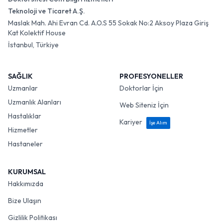
Teknoloji ve Ticaret A.Ş.
Maslak Mah. Ahi Evran Cd. A.O.S 55 Sokak No:2 Aksoy Plaza Giriş
Kat Kolektif House
İstanbul, Türkiye
SAĞLIK
PROFESYONELLER
Uzmanlar
Doktorlar İçin
Uzmanlık Alanları
Web Siteniz İçin
Hastalıklar
Kariyer
İşe Alım
Hizmetler
Hastaneler
KURUMSAL
Hakkımızda
Bize Ulaşın
Gizlilik Politikası