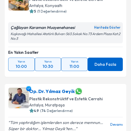
Antalya
, Konyaaltı
5
(
1
Değerlendirme)
Çağlayan Karaman Muayenehanesi
Haritada Göster
Kuşkavağı Mahallesi Atatürk Bulvarı 563.Sokak No:73 Ardem Plaza Kat:2
No:3
En Yakın Saatler
Yarın
Yarın
Yarın
Daha Fazla
10:00
10:30
11:00
Op. Dr. Yılmaz Geyik
Plastik Rekonstrüktif ve Estetik Cerrahi
Antalya
, Muratpaşa
4.9
(
74
Değerlendirme)
Tüm yaptırdığım işlemlerden son derece memnun…
Devamı
Süper bir doktor… Yılmaz Geyik’ten...