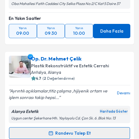
Oba Mahallesi Fatih Caddesi City Selka Plaza No:2/C Kat 5 Daire 37
En Yakın Saatler
Yarın
Yarın
Yarın
Daha Fazla
09:00
09:30
10:00
Op. Dr. Mehmet Çelik
Plastik Rekonstrüktif ve Estetik Cerrahi
Antalya
, Alanya
4.7
(
2
Değerlendirme)
Ayrıntılı açıklamalar,titiz çalışma ,hijiyenik ortam ve
Devamı
işlem sonrası takip hepsi...
Alanya Estetik
Haritada Göster
Uygun center Şekerhane Mh. Yaylayolu Cd. Çon Sk. 6. Blok No: 13
Randevu Talep Et
Randevu Takvimi Talebi