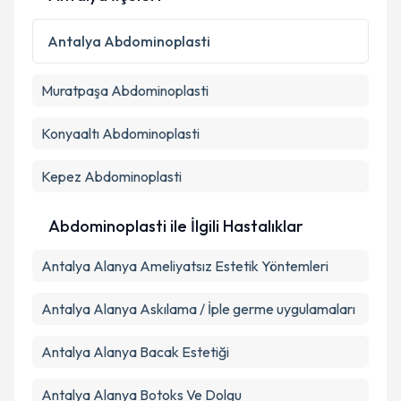
Kişisel verilerimin işlenmesine ilişkin
Aydınlatma
Metni
'ni okudum ve kişisel verilerimin belirtilen
Antalya
Abdominoplasti
kapsamda işlenmesini kabul ediyorum.
Muratpaşa
Abdominoplasti
Takvim Talebini Gönder
Konyaaltı
Abdominoplasti
Kepez
Abdominoplasti
Abdominoplasti ile İlgili Hastalıklar
Antalya Alanya Ameliyatsız Estetik Yöntemleri
Antalya Alanya Askılama / İple germe uygulamaları
Antalya Alanya Bacak Estetiği
Antalya Alanya Botoks Ve Dolgu