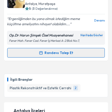
takvim hazırlandığında e-posta ile bilgilendireceğiz.
Antalya
, Muratpaşa
5
(
3
Değerlendirme)
E-posta Adresiniz
Ergenliğimden bu yana olmak istediğim meme
Devamı
küçültme ameliyatını nihayet olabildim....
Op.Dr Harun Şimşek Özel Muayenehanesi
Haritada Göster
Kişisel verilerimin işlenmesine ilişkin
Aydınlatma
Fener Mah. Fener Cad. Fener İş Merkezi A-2 Blok No:7,
Metni
'ni okudum ve kişisel verilerimin belirtilen
kapsamda işlenmesini kabul ediyorum.
Randevu Talep Et
Randevu Takvimi Talebi
Takvim Talebini Gönder
Op. Dr. Harun Şimşek
için randevu takvimi talebi
oluşturun. Size bu uzmandan randevu almanız için bir
İlgili Branşlar
takvim hazırlandığında e-posta ile bilgilendireceğiz.
Plastik Rekonstrüktif ve Estetik Cerrahi
2
E-posta Adresiniz
Antalya İlçeleri