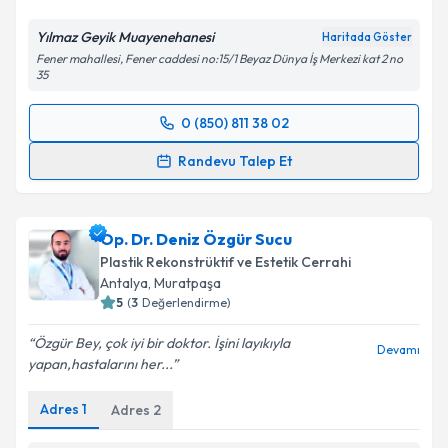
Yılmaz Geyik Muayenehanesi
Haritada Göster
Fener mahallesi, Fener caddesi no:15/1 Beyaz Dünya İş Merkezi kat 2 no
35
0 (850) 811 38 02
Randevu Takvimi Talebi
Randevu Talep Et
Op. Dr. Yılmaz Geyik
için randevu takvimi talebi
oluşturun. Size bu uzmandan randevu almanız için bir
Op. Dr. Deniz Özgür Sucu
takvim hazırlandığında e-posta ile bilgilendireceğiz.
Plastik Rekonstrüktif ve Estetik Cerrahi
E-posta Adresiniz
Antalya
, Muratpaşa
5
(
3
Değerlendirme)
Özgür Bey, çok iyi bir doktor. İşini layıkıyla
Devamı
yapan,hastalarını her...
Kişisel verilerimin işlenmesine ilişkin
Aydınlatma
Metni
'ni okudum ve kişisel verilerimin belirtilen
Adres
1
Adres
2
kapsamda işlenmesini kabul ediyorum.