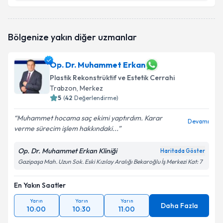
Op. Dr. Mehmet Çelik
için randevu takvimi talebi
Bölgenize yakın diğer uzmanlar
oluşturun. Size bu uzmandan randevu almanız için bir
takvim hazırlandığında e-posta ile bilgilendireceğiz.
Op. Dr. Muhammet Erkan
E-posta Adresiniz
Plastik Rekonstrüktif ve Estetik Cerrahi
Trabzon
, Merkez
5
(
42
Değerlendirme)
Kişisel verilerimin işlenmesine ilişkin
Aydınlatma
Muhammet hocama saç ekimi yaptırdım. Karar
Devamı
Metni
'ni okudum ve kişisel verilerimin belirtilen
verme sürecim işlem hakkındaki...
kapsamda işlenmesini kabul ediyorum.
Op. Dr. Muhammet Erkan Kliniği
Haritada Göster
Gazipaşa Mah. Uzun Sok. Eski Kızılay Aralığı Bekaroğlu İş Merkezi Kat: 7
Takvim Talebini Gönder
En Yakın Saatler
Yarın
Yarın
Yarın
Daha Fazla
10:00
10:30
11:00