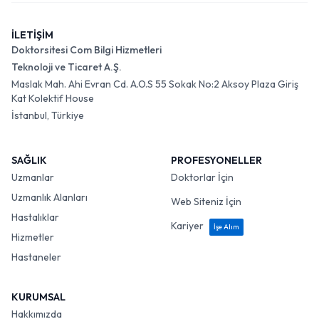
İLETİŞİM
Doktorsitesi Com Bilgi Hizmetleri
Teknoloji ve Ticaret A.Ş.
Maslak Mah. Ahi Evran Cd. A.O.S 55 Sokak No:2 Aksoy Plaza Giriş
Kat Kolektif House
İstanbul, Türkiye
SAĞLIK
PROFESYONELLER
Uzmanlar
Doktorlar İçin
Uzmanlık Alanları
Web Siteniz İçin
Hastalıklar
Kariyer
İşe Alım
Hizmetler
Hastaneler
KURUMSAL
Hakkımızda