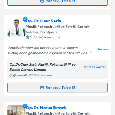
Randevu Talep Et
Takvim Talebini Gönder
Randevu Takvimi Talebi
Op. Dr. Sibel Atalay
için randevu takvimi talebi
Op. Dr. Onur Serin
oluşturun. Size bu uzmandan randevu almanız için bir
Plastik Rekonstrüktif ve Estetik Cerrahi
takvim hazırlandığında e-posta ile bilgilendireceğiz.
Antalya
, Muratpaşa
5
(
31
Değerlendirme)
E-posta Adresiniz
Ameliyatımdan son derece memnun kaldım.
Devamı
Yurtdışından gelmememe rağmen iletişim oldukça...
Op.Dr.Onur Serin Plastik,Rekonstrüktif ve
Kişisel verilerimin işlenmesine ilişkin
Aydınlatma
Haritada Göster
Estetik Cerrahi Uzmanı
Metni
'ni okudum ve kişisel verilerimin belirtilen
Çağlayan Mh. 2002 Sk 5/2 Lara
kapsamda işlenmesini kabul ediyorum.
Randevu Talep Et
Randevu Takvimi Talebi
Takvim Talebini Gönder
Op. Dr. Onur Serin
için randevu takvimi talebi
Op. Dr. Harun Şimşek
oluşturun. Size bu uzmandan randevu almanız için bir
Plastik Rekonstrüktif ve Estetik Cerrahi