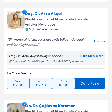
Doç. Dr. Arzu Akçal
Plastik Rekonstrüktif ve Estetik Cerrahi
Antalya
, Muratpaşa
5
(
7
Değerlendirme)
Bir motorsiklet kazası sonucu yüz bölgemde ciddi
Devamı
kırıklar oluştu arzu...
Doç.Dr. Arzu Akçal Muayenehanesi
Haritada Göster
Şirinyalı Mah. İsmet Gökşen Cad. No:14/3 Elif Apartmanı
En Yakın Saatler
Yarın
Yarın
Yarın
Daha Fazla
09:00
09:30
10:00
Op. Dr. Çağlayan Karaman
Plastik Rekonstrüktif ve Estetik Cerrahi