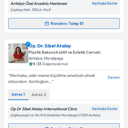
Antalya Özel Anadolu Hastanesi
Haritada Göster
Takvim Talebini Gönder
Çaybaşı Mah. 1352.sk. No:8
Randevu Talep Et
Randevu Takvimi Talebi
Op. Dr. Deniz Özgür Sucu
için randevu takvimi
Op. Dr. Sibel Atalay
talebi oluşturun. Size bu uzmandan randevu almanız
Plastik Rekonstrüktif ve Estetik Cerrahi
için bir takvim hazırlandığında e-posta ile
Antalya
, Muratpaşa
bilgilendireceğiz.
5
(
33
Değerlendirme)
E-posta Adresiniz
Merhaba, yıldır meme küçültme ameliyatı olmak
Devamı
istiyordum. Korktuğum...
Adres
1
Adres
2
Kişisel verilerimin işlenmesine ilişkin
Aydınlatma
Metni
'ni okudum ve kişisel verilerimin belirtilen
Op Dr Sibel Atalay International Clinic
Haritada Göster
kapsamda işlenmesini kabul ediyorum.
Çağlayangil cd. No:9/A Güzeloba Muratpaşa 07230 Antalya