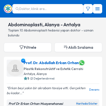
Doktor, klinik ara...
Abdominoplasti, Alanya - Antalya
Toplam
10
Abdominoplasti
tedavisi yapan doktor - uzman
bulundu
Filtrele
Akıllı Sıralama
Prof. Dr. Abdullah Erkan Orhan
Plastik Rekonstrüktif ve Estetik Cerrahi
Antalya
, Alanya
5
(
2
Değerlendirme)
Erkan beyi yakın bir akrabam tavsiye etti. Gerçekten
Devamı
bu kadar...
Prof Dr Erkan Orhan Muayenehanesi
Haritada Göster