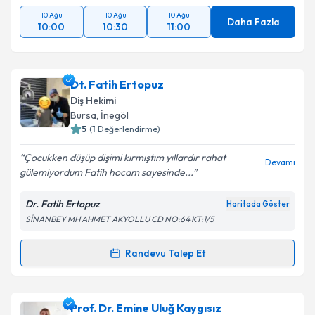
10 Ağu
10 Ağu
10 Ağu
Daha Fazla
10:00
10:30
11:00
Dt. Fatih Ertopuz
Diş Hekimi
Bursa
, İnegöl
5
(
1
Değerlendirme)
Çocukken düşüp dişimi kırmıştım yıllardır rahat
Devamı
gülemiyordum Fatih hocam sayesinde...
Dr. Fatih Ertopuz
Haritada Göster
SİNANBEY MH AHMET AKYOLLU CD NO:64 KT:1/5
Randevu Talep Et
Randevu Takvimi Talebi
Dt. Fatih Ertopuz
için randevu takvimi talebi
Prof. Dr. Emine Uluğ Kaygısız