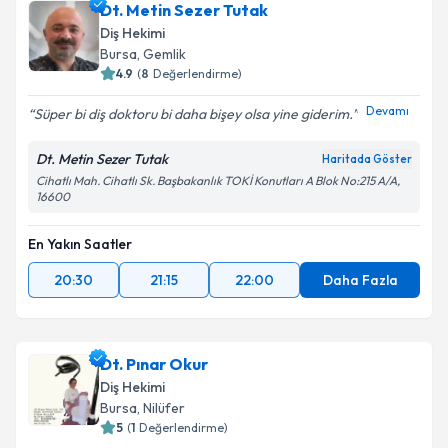
Dt. Metin Sezer Tutak
Diş Hekimi
Bursa
, Gemlik
4.9
(
8
Değerlendirme)
Devamı
Süper bi diş doktoru bi daha bişey olsa yine giderim.
Dt. Metin Sezer Tutak
Haritada Göster
Cihatlı Mah. Cihatlı Sk. Başbakanlık TOKİ Konutları A Blok No:215 A/A,
16600
En Yakın Saatler
20:30
21:15
22:00
Daha Fazla
Dt. Pınar Okur
Diş Hekimi
Bursa
, Nilüfer
5
(
1
Değerlendirme)