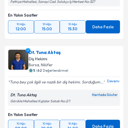
Fethiye Mahallesi, Sanayi Cad. Solukçu İş Merkezi No:327
En Yakın Saatler
10 Ağu
10 Ağu
10 Ağu
Daha Fazla
12:00
15:00
15:30
Dt. Tuna Aktaş
Diş Hekimi
Bursa
, Nilüfer
5
(
62
Değerlendirme)
Devamı
Tuna bey çok ilgili ve nazik bir diş hekimi. Sorduğum...
Dt. Tuna Aktaş
Haritada Göster
Görükle Mahallesi Kışlalar Sokak No:2/1
En Yakın Saatler
10 Ağu
10 Ağu
10 Ağu
Daha Fazla