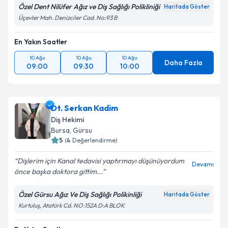
Özel Dent Nilüfer Ağız ve Diş Sağlığı Polikliniği
Haritada Göster
Üçevler Mah. Denizciler Cad. No:93 B
En Yakın Saatler
10 Ağu
10 Ağu
10 Ağu
Daha Fazla
09:00
09:30
10:00
Dt. Serkan Kadim
Diş Hekimi
Bursa
, Gürsu
5
(
4
Değerlendirme)
Dişlerim için Kanal tedavisi yaptırmayı düşünüyordum
Devamı
önce başka doktora gittim...
Özel Gürsu Ağız Ve Diş Sağlığı Polikinliği
Haritada Göster
Kurtuluş, Atatürk Cd. NO:152A D:A BLOK