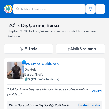
Doktor, klinik ara...
20'lik Diş Çekimi, Bursa
Toplam
21
20'lik Diş Çekimi
tedavisi yapan doktor - uzman
bulundu
Filtrele
Akıllı Sıralama
Dt. Emre Güldüren
Diş Hekimi
Bursa
, Nilüfer
5
(
178
Değerlendirme)
Doktor Emre bey ve ekibi son derece profesyonel bir
Devamı
şekilde...
Klinik Bursa Ağız ve Diş Sağlığı Polikliniği
Haritada Göster