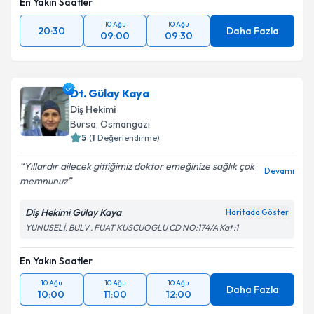
En Yakın Saatler
10 Ağu
10 Ağu
20:30
Daha Fazla
09:00
09:30
Dt. Gülay Kaya
Diş Hekimi
Bursa
, Osmangazi
5
(
1
Değerlendirme)
Yıllardır ailecek gittiğimiz doktor emeğinize sağlık çok
Devamı
memnunuz
Diş Hekimi Gülay Kaya
Haritada Göster
YUNUSELİ. BULV . FUAT KUSCUOGLU CD NO:174/A Kat :1
En Yakın Saatler
10 Ağu
10 Ağu
10 Ağu
Daha Fazla
10:00
11:00
12:00