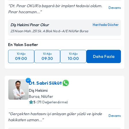
Dt. Pınar OKUR'a başarılı bir implant tedavisi oldum.
Devamı
Pınar hocamızın...
Diş Hekimi Pınar Okur
Haritada Göster
23 Nisan Mah. 251 Sk. A Blok No:6-A/E Nilüfer Bursa
En Yakın Saatler
10 Ağu
10 Ağu
10 Ağu
Daha Fazla
09:00
09:30
10:00
Dt. Sabri Süküt
Diş Hekimi
Bursa
, Nilüfer
5
(
71
Değerlendirme)
Gerçekten hastasını iyi anlayan güler yüzlü ve işinde
Devamı
hakikaten uzman...