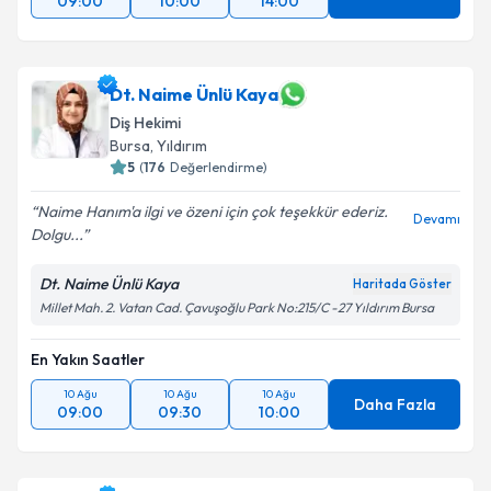
09:00
10:00
14:00
Dt. Naime Ünlü Kaya
Diş Hekimi
Bursa
, Yıldırım
5
(
176
Değerlendirme)
Naime Hanım'a ilgi ve özeni için çok teşekkür ederiz.
Devamı
Dolgu...
Dt. Naime Ünlü Kaya
Haritada Göster
Millet Mah. 2. Vatan Cad. Çavuşoğlu Park No:215/C -27 Yıldırım Bursa
En Yakın Saatler
10 Ağu
10 Ağu
10 Ağu
Daha Fazla
09:00
09:30
10:00