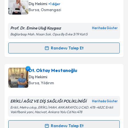
oluşturun. Size bu uzmandan randevu almanız için bir
Diş Hekimi
+
1
diğer
takvim hazırlandığında e-posta ile bilgilendireceğiz.
Bursa
, Osmangazi
E-posta Adresiniz
Prof. Dr. Emine Uluğ Kaygısız
Haritada Göster
Bağlarbaşı Mah. Nisan Sok. Opus By Evke 3/19 Kat:5
Kişisel verilerimin işlenmesine ilişkin
Aydınlatma
Randevu Talep Et
Randevu Takvimi Talebi
Metni
'ni okudum ve kişisel verilerimin belirtilen
kapsamda işlenmesini kabul ediyorum.
Prof. Dr. Emine Uluğ Kaygısız
için randevu takvimi
Dt. Oktay Mestanoğlu
talebi oluşturun. Size bu uzmandan randevu almanız
Takvim Talebini Gönder
Diş Hekimi
için bir takvim hazırlandığında e-posta ile
Bursa
, Yıldırım
bilgilendireceğiz.
E-posta Adresiniz
ERİKLİ AĞIZ VE DİŞ SAĞLIĞI POLİKLİNİĞİ
Haritada Göster
Erikli, Metro cıkışı, ERİKLİ MAH. ANKARAYOLU CAD. 478-482C Erikli
Vakifbank yani, Hacivat, Ankara Yolu Cd No:478
Randevu Talep Et
Kişisel verilerimin işlenmesine ilişkin
Aydınlatma