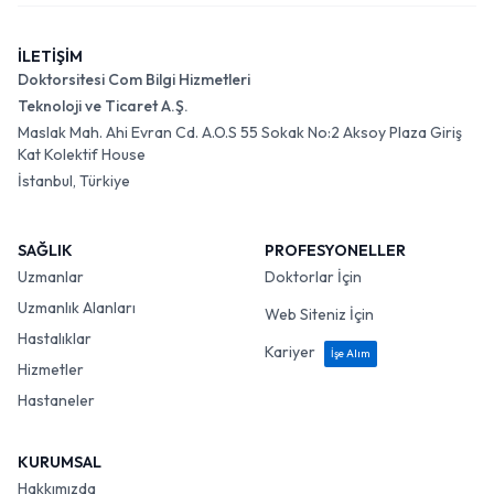
İLETİŞİM
Doktorsitesi Com Bilgi Hizmetleri
Teknoloji ve Ticaret A.Ş.
Maslak Mah. Ahi Evran Cd. A.O.S 55 Sokak No:2 Aksoy Plaza Giriş
Kat Kolektif House
İstanbul, Türkiye
SAĞLIK
PROFESYONELLER
Uzmanlar
Doktorlar İçin
Uzmanlık Alanları
Web Siteniz İçin
Hastalıklar
Kariyer
İşe Alım
Hizmetler
Hastaneler
KURUMSAL
Hakkımızda