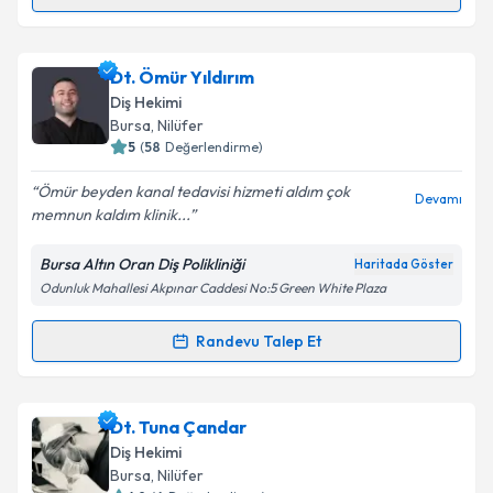
Randevu Takvimi Talebi
Metni
'ni okudum ve kişisel verilerimin belirtilen
kapsamda işlenmesini kabul ediyorum.
Dt. Oktay Mestanoğlu
için randevu takvimi talebi
Dt. Ömür Yıldırım
oluşturun. Size bu uzmandan randevu almanız için bir
Diş Hekimi
Takvim Talebini Gönder
takvim hazırlandığında e-posta ile bilgilendireceğiz.
Bursa
, Nilüfer
5
(
58
Değerlendirme)
E-posta Adresiniz
Ömür beyden kanal tedavisi hizmeti aldım çok
Devamı
memnun kaldım klinik...
Bursa Altın Oran Diş Polikliniği
Haritada Göster
Kişisel verilerimin işlenmesine ilişkin
Aydınlatma
Odunluk Mahallesi Akpınar Caddesi No:5 Green White Plaza
Metni
'ni okudum ve kişisel verilerimin belirtilen
kapsamda işlenmesini kabul ediyorum.
Randevu Talep Et
Randevu Takvimi Talebi
Takvim Talebini Gönder
Dt. Ömür Yıldırım
için randevu takvimi talebi
Dt. Tuna Çandar
oluşturun. Size bu uzmandan randevu almanız için bir
Diş Hekimi
takvim hazırlandığında e-posta ile bilgilendireceğiz.
Bursa
, Nilüfer