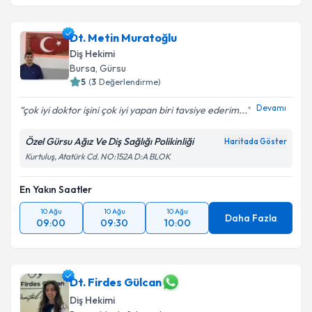
Dt. Metin Muratoğlu
Diş Hekimi
Bursa
, Gürsu
5
(
3
Değerlendirme)
Devamı
çok iyi doktor işini çok iyi yapan biri tavsiye ederim...
Özel Gürsu Ağız Ve Diş Sağlığı Polikinliği
Haritada Göster
Kurtuluş, Atatürk Cd. NO:152A D:A BLOK
En Yakın Saatler
10 Ağu
10 Ağu
10 Ağu
Daha Fazla
09:00
09:30
10:00
Dt. Firdes Gülcan
Diş Hekimi