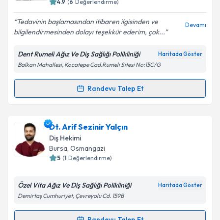
4.9
(
6
Değerlendirme)
E-posta Adresiniz
Tedavinin başlamasından itibaren ilgisinden ve
Devamı
bilgilendirmesinden dolayı teşekkür ederim, çok...
Dent Rumeli Ağız Ve Diş Sağlığı Polikliniği
Haritada Göster
Kişisel verilerimin işlenmesine ilişkin
Aydınlatma
Balkan Mahallesi, Kocatepe Cad.Rumeli Sitesi No:15C/G
Metni
'ni okudum ve kişisel verilerimin belirtilen
kapsamda işlenmesini kabul ediyorum.
Randevu Talep Et
Randevu Takvimi Talebi
Takvim Talebini Gönder
Dt. Tuna Çandar
için randevu takvimi talebi
Dt. Arif Sezinir Yalçın
oluşturun. Size bu uzmandan randevu almanız için bir
Diş Hekimi
takvim hazırlandığında e-posta ile bilgilendireceğiz.
Bursa
, Osmangazi
5
(
1
Değerlendirme)
E-posta Adresiniz
Özel Vita Ağız Ve Diş Sağlığı Polikliniği
Haritada Göster
Demirtaş Cumhuriyet, Çevreyolu Cd. 159B
Kişisel verilerimin işlenmesine ilişkin
Aydınlatma
Randevu Talep Et