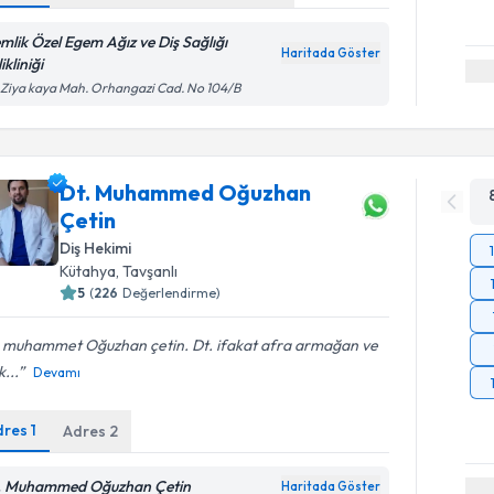
mlik Özel Egem Ağız ve Diş Sağlığı
Haritada Göster
ikliniği
 Ziya kaya Mah. Orhangazi Cad. No 104/B
Dt. Muhammed Oğuzhan
Çetin
Diş Hekimi
Kütahya
, Tavşanlı
5
(
226
Değerlendirme)
. muhammet Oğuzhan çetin. Dt. ifakat afra armağan ve
k...
Devamı
dres
1
Adres
2
. Muhammed Oğuzhan Çetin
Haritada Göster