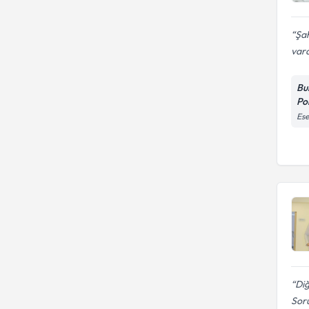
Şah
vard
Bu
Pol
Ese
Diğ
Soru