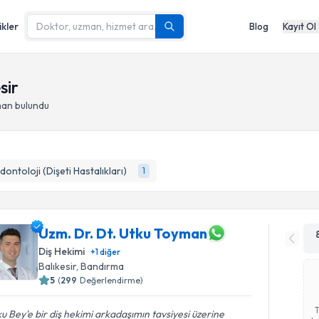
ikler
Blog
Kayıt Ol
sir
man bulundu
dontoloji (Dişeti Hastalıkları)
1
Uzm. Dr. Dt. Utku Toyman
Diş Hekimi
+
1
diğer
Balıkesir
, Bandırma
5
(
299
Değerlendirme)
u Bey'e bir diş hekimi arkadaşımın tavsiyesi üzerine