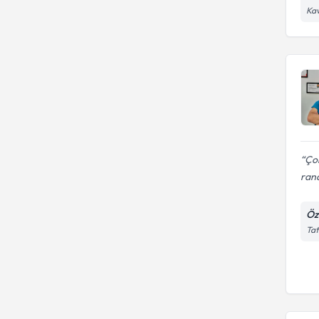
Kav
Çok
rand
Öze
Tat