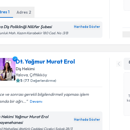
dres
1
Adres
2
a Diş Polikliniği Nilüfer Şubesi
Haritada Göster
nluk Mah. Kazım Karabekir 180 Cad. No :3/B
Dt. Yağmur Murat Erol
Diş Hekimi
Yalova
, Çiftlikköy
5
(
77
Değerlendirme)
e ve sonrası gerekli bilgilendirmeli yapması işlem
ka
sında bir ağrı...
Devamı
ş Hekimi Yağmur Murat Erol
Haritada Göster
ayenehanesi
il Mahallesi Atatürk Caddesi Çiçekçi Sokak 28/3