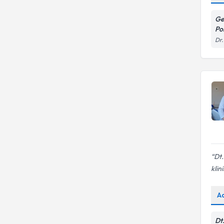
Ge
Pol
Dr.
Dt
klini
A
Dt