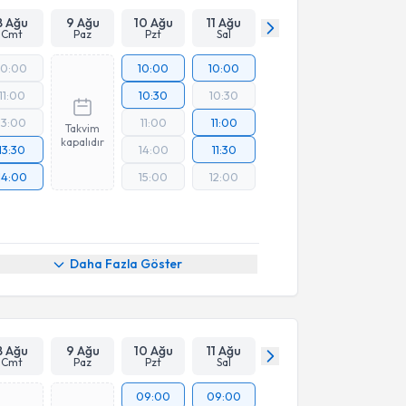
8 Ağu
9 Ağu
10 Ağu
11 Ağu
Cmt
Paz
Pzt
Sal
10:00
10:00
10:00
11:00
10:30
10:30
13:00
11:00
11:00
Takvim
kapalıdır
13:30
14:00
11:30
14:00
15:00
12:00
Daha Fazla Göster
8 Ağu
9 Ağu
10 Ağu
11 Ağu
Cmt
Paz
Pzt
Sal
09:00
09:00