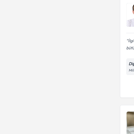
İl
bütü
Di
Mil