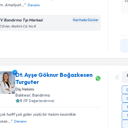
ka
im. Ameliyat...
Devamı
V Bandırma Tıp Merkezi
Haritada Göster
 Evler, Atatürk Cd. No:8
Dt. Ayşe Göknur Boğazkesen
Turguter
Diş Hekimi
Balıkesir
, Bandırma
5
(
17
Değerlendirme)
 çok hafif çok güler yüzlü bir hekim kesinlikle
ese...
Devamı