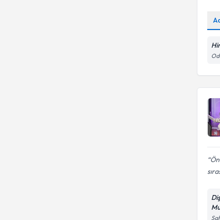
A
Hir
Odu
Önc
sıra
Di
Mu
Sah