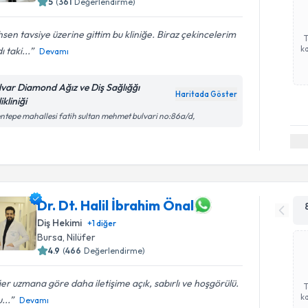
5
(
361
Değerlendirme)
sen tavsiye üzerine gittim bu kliniğe. Biraz çekincelerim
ka
ı taki...
Devamı
lvar Diamond Ağız ve Diş Sağlığğı
Haritada Göster
ikliniği
ntepe mahallesi fatih sultan mehmet bulvari no:86a/d,
Dr. Dt. Halil İbrahim Önal
Diş Hekimi
+
1
diğer
Bursa
, Nilüfer
4.9
(
466
Değerlendirme)
er uzmana göre daha iletişime açık, sabırlı ve hoşgörülü.
ka
...
Devamı