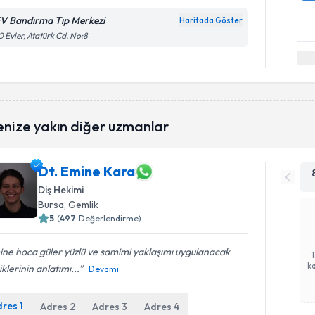
V Bandırma Tıp Merkezi
Haritada Göster
 Evler, Atatürk Cd. No:8
enize yakın diğer uzmanlar
Dt. Emine Kara
Diş Hekimi
Bursa
, Gemlik
5
(
497
Değerlendirme)
ne hoca güler yüzlü ve samimi yaklaşımı uygulanacak
ka
iklerinin anlatımı...
Devamı
dres
1
Adres
2
Adres
3
Adres
4