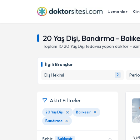
Uzmanlar
Klin
20 Yaş Dişi, Bandırma - Balıke
Toplam
10
20 Yaş Dişi
tedavisi yapan doktor - uz
İlgili Branşlar
Diş Hekimi
Perio
2
Aktif Filtreler
20 Yaş Dişi
Balıkesir
Bandırma
Utk
Şehir
Balıkesir