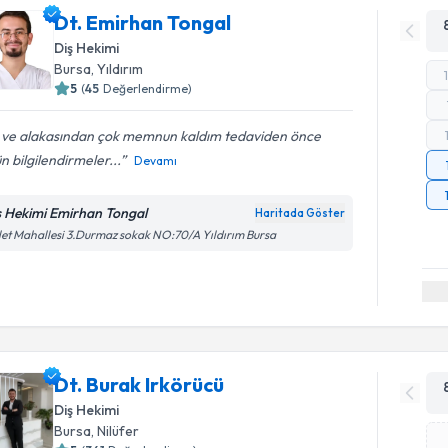
Dt. Emirhan Tongal
Diş Hekimi
Bursa
, Yıldırım
5
(
45
Değerlendirme)
gi ve alakasından çok memnun kaldım tedaviden önce
n bilgilendirmeler...
Devamı
ş Hekimi Emirhan Tongal
Haritada Göster
let Mahallesi 3.Durmaz sokak NO:70/A Yıldırım Bursa
Dt. Burak Irkörücü
Diş Hekimi
Bursa
, Nilüfer