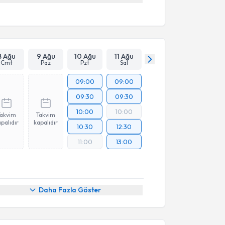
8 Ağu
9 Ağu
10 Ağu
11 Ağu
Cmt
Paz
Pzt
Sal
09:00
09:00
09:30
09:30
10:00
10:00
Takvim
Takvim
palıdır
kapalıdır
10:30
12:30
11:00
13:00
Daha Fazla Göster