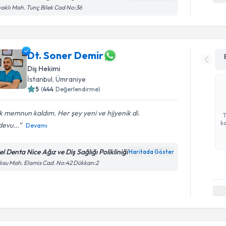
aklı Mah. Tunç Bilek Cad No:36
Dt. Soner Demir
Diş Hekimi
İstanbul
, Ümraniye
5
(
444
Değerlendirme)
 memnun kaldım. Her şey yeni ve hijyenik di.
ka
evu...
Devamı
l Denta Nice Ağız ve Diş Sağlığı Polikliniği
Haritada Göster
lısu Mah. Elamis Cad. No:42 Dükkan:2