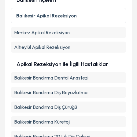
Kişisel verilerimin işlenmesine ilişkin
Aydınlatma
Metni
'ni okudum ve kişisel verilerimin belirtilen
Balıkesir
Apikal Rezeksiyon
kapsamda işlenmesini kabul ediyorum.
Merkez
Apikal Rezeksiyon
Takvim Talebini Gönder
Altıeylül
Apikal Rezeksiyon
Apikal Rezeksiyon ile İlgili Hastalıklar
Balıkesir Bandırma Dental Anastezi
Balıkesir Bandırma Diş Beyazlatma
Balıkesir Bandırma Diş Çürüğü
Balıkesir Bandırma Küretaj
Balıkesir Bandırma 20 Lik Diş Çekimi