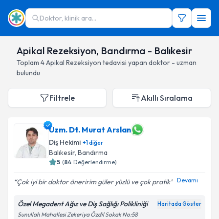
Doktor, klinik ara...
Apikal Rezeksiyon, Bandırma - Balıkesir
Toplam
4
Apikal Rezeksiyon
tedavisi yapan doktor - uzman
bulundu
Filtrele
Akıllı Sıralama
Uzm. Dt. Murat Arslan
Diş Hekimi
+
1
diğer
Balıkesir
, Bandırma
5
(
84
Değerlendirme)
Devamı
Çok iyi bir doktor öneririm güler yüzlü ve çok pratik
Özel Megadent Ağız ve Diş Sağlığı Polikliniği
Haritada Göster
Sunullah Mahallesi Zekeriya Özdil Sokak No:58