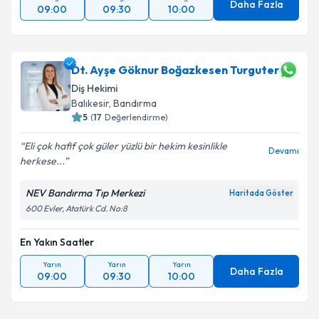
Daha Fazla
09:00
09:30
10:00
Dt. Ayşe Göknur Boğazkesen Turguter
Diş Hekimi
Balıkesir
, Bandırma
5
(
17
Değerlendirme)
Eli çok hafif çok güler yüzlü bir hekim kesinlikle
Devamı
herkese...
NEV Bandırma Tıp Merkezi
Haritada Göster
600 Evler, Atatürk Cd. No:8
En Yakın Saatler
Yarın
Yarın
Yarın
Daha Fazla
09:00
09:30
10:00