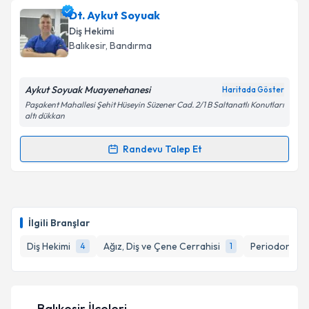
Dt. Aykut Soyuak
Diş Hekimi
Balıkesir
, Bandırma
Aykut Soyuak Muayenehanesi
Haritada Göster
Paşakent Mahallesi Şehit Hüseyin Süzener Cad. 2/1 B Saltanatlı Konutları
altı dükkan
Randevu Talep Et
Randevu Takvimi Talebi
Dt. Aykut Soyuak
için randevu takvimi talebi
oluşturun. Size bu uzmandan randevu almanız için bir
İlgili Branşlar
takvim hazırlandığında e-posta ile bilgilendireceğiz.
Diş Hekimi
Ağız, Diş ve Çene Cerrahisi
Periodontoloji
4
1
E-posta Adresiniz
Balıkesir İlçeleri