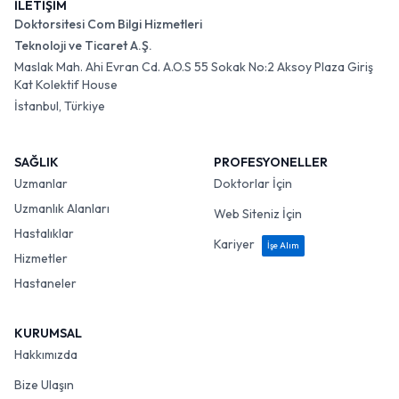
İLETİŞİM
Doktorsitesi Com Bilgi Hizmetleri
Teknoloji ve Ticaret A.Ş.
Maslak Mah. Ahi Evran Cd. A.O.S 55 Sokak No:2 Aksoy Plaza Giriş
Kat Kolektif House
İstanbul, Türkiye
SAĞLIK
PROFESYONELLER
Uzmanlar
Doktorlar İçin
Uzmanlık Alanları
Web Siteniz İçin
Hastalıklar
Kariyer
İşe Alım
Hizmetler
Hastaneler
KURUMSAL
Hakkımızda
Bize Ulaşın