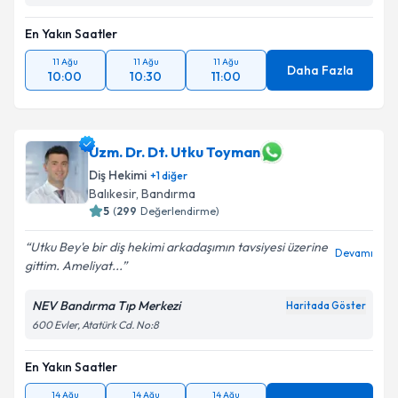
En Yakın Saatler
11 Ağu
11 Ağu
11 Ağu
Daha Fazla
10:00
10:30
11:00
Uzm. Dr. Dt. Utku Toyman
Diş Hekimi
+
1
diğer
Balıkesir
, Bandırma
5
(
299
Değerlendirme)
Utku Bey'e bir diş hekimi arkadaşımın tavsiyesi üzerine
Devamı
gittim. Ameliyat...
NEV Bandırma Tıp Merkezi
Haritada Göster
600 Evler, Atatürk Cd. No:8
En Yakın Saatler
14 Ağu
14 Ağu
14 Ağu