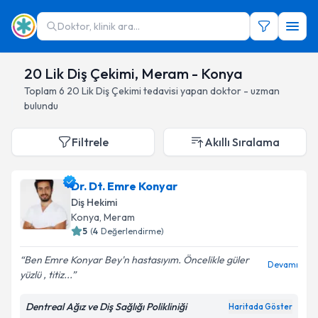
Doktor, klinik ara...
20 Lik Diş Çekimi, Meram - Konya
Toplam
6
20 Lik Diş Çekimi
tedavisi yapan doktor - uzman
bulundu
Filtrele
Akıllı Sıralama
Dr. Dt. Emre Konyar
Diş Hekimi
Konya
, Meram
5
(
4
Değerlendirme)
Ben Emre Konyar Bey'n hastasıyım. Öncelikle güler
Devamı
yüzlü , titiz...
Dentreal Ağız ve Diş Sağlığı Polikliniği
Haritada Göster