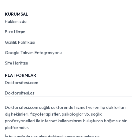
KURUMSAL
Hakkımızda
Bize Ulaşın
Gizlilik Politikası
Google Takvim Entegrasyonu
Site Haritası
PLATFORMLAR
Doktorsitesi.com
Doktorsitesi.az
Doktorsitesi.com sağlık sektöründe hizmet veren tıp doktorları,
diş hekimleri, fizyoterapistler, psikologlar vb. sağlık
profesyonelleri ile internet kullanıcılarını buluşturan bağımsız bir
platformdur.
İş bu sayfada yer alan doktor/uzman yorumları ve