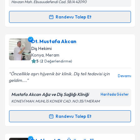
Havzan Mah. Ebusuudefendi Cad. 58/A 42090
Randevu Talep Et
Randevu Takvimi Talebi
Dr. Dt. Emre Konyar
için randevu takvimi talebi
Dt. Mustafa Akcan
oluşturun. Size bu uzmandan randevu almanız için bir
Diş Hekimi
takvim hazırlandığında e-posta ile bilgilendireceğiz.
Konya
, Meram
5
(
2
Değerlendirme)
E-posta Adresiniz
Öncellikle aşırı hijyenik bir klinik. Diş teli tedavisi için
Devamı
geldim....
Mustafa Akcan Ağız ve Diş Sağlığı Kliniği
Haritada Göster
Kişisel verilerimin işlenmesine ilişkin
Aydınlatma
KONEVİ MAH. MUHLİS KONER CAD. NO:35/1 MERAM
Metni
'ni okudum ve kişisel verilerimin belirtilen
kapsamda işlenmesini kabul ediyorum.
Randevu Talep Et
Randevu Takvimi Talebi
Takvim Talebini Gönder