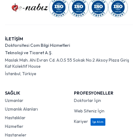
İLETİŞİM
Doktorsitesi Com Bilgi Hizmetleri
Teknoloji ve Ticaret A.Ş.
Maslak Mah. Ahi Evran Cd. A.O.S 55 Sokak No:2 Aksoy Plaza Giriş
Kat Kolektif House
İstanbul, Türkiye
SAĞLIK
PROFESYONELLER
Uzmanlar
Doktorlar İçin
Uzmanlık Alanları
Web Siteniz İçin
Hastalıklar
Kariyer
İşe Alım
Hizmetler
Hastaneler