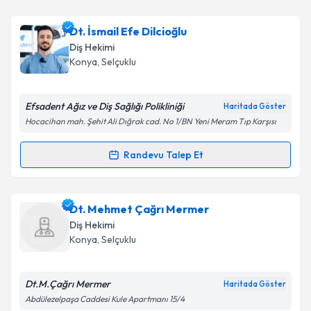
Dt. Hatice Kübra Uyanık
için randevu takvimi talebi
Dt. İsmail Efe Dilcioğlu
Takvim Talebini Gönder
oluşturun. Size bu uzmandan randevu almanız için bir
Diş Hekimi
takvim hazırlandığında e-posta ile bilgilendireceğiz.
Konya
, Selçuklu
E-posta Adresiniz
Efsadent Ağız ve Diş Sağlığı Polikliniği
Haritada Göster
Hocacihan mah. Şehit Ali Dığrak cad. No 1/BN Yeni Meram Tıp Karşısı
Kişisel verilerimin işlenmesine ilişkin
Aydınlatma
Randevu Talep Et
Randevu Takvimi Talebi
Metni
'ni okudum ve kişisel verilerimin belirtilen
kapsamda işlenmesini kabul ediyorum.
Dt. İsmail Efe Dilcioğlu
için randevu takvimi talebi
Dt. Mehmet Çağrı Mermer
oluşturun. Size bu uzmandan randevu almanız için bir
Takvim Talebini Gönder
Diş Hekimi
takvim hazırlandığında e-posta ile bilgilendireceğiz.
Konya
, Selçuklu
E-posta Adresiniz
Dt.M.Çağrı Mermer
Haritada Göster
Abdülezelpaşa Caddesi Kule Apartmanı 15/4