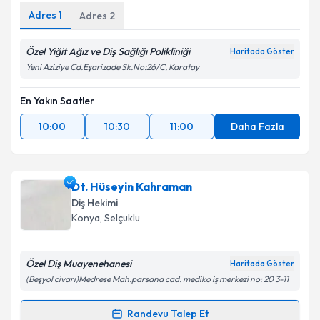
Adres
1
Adres
2
Özel Yiğit Ağız ve Diş Sağlığı Polikliniği
Haritada Göster
Yeni Aziziye Cd.Eşarizade Sk.No:26/C, Karatay
En Yakın Saatler
10:00
10:30
11:00
Daha Fazla
Dt. Hüseyin Kahraman
Diş Hekimi
Konya
, Selçuklu
Özel Diş Muayenehanesi
Haritada Göster
(Beşyol civarı)Medrese Mah.parsana cad. mediko iş merkezi no: 20 3-11
Randevu Talep Et