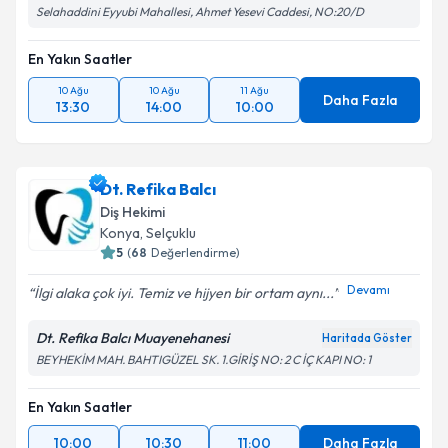
Selahaddini Eyyubi Mahallesi, Ahmet Yesevi Caddesi, NO:20/D
En Yakın Saatler
10 Ağu
10 Ağu
11 Ağu
Daha Fazla
13:30
14:00
10:00
Dt. Refika Balcı
Diş Hekimi
Konya
, Selçuklu
5
(
68
Değerlendirme)
Devamı
İlgi alaka çok iyi. Temiz ve hijyen bir ortam aynı...
Dt. Refika Balcı Muayenehanesi
Haritada Göster
BEYHEKİM MAH. BAHTIGÜZEL SK. 1.GİRİŞ NO: 2 C İÇ KAPI NO: 1
En Yakın Saatler
10:00
10:30
11:00
Daha Fazla