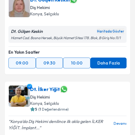
Diş Hekimi
Konya
, Selçuklu
Dt. Gülşen Keskin
Haritada Göster
Hizmet Cad. Bosna Hersek, Büyük Hizmet Sitesi 178. Blok, B Giriş No:11/1
En Yakın Saatler
09:00
09:30
10:00
Daha Fazla
Dt. İlker Yiğit
Diş Hekimi
Konya
, Selçuklu
5
(
1
Değerlendirme)
Konya'da Diş Hekimi denilince ilk akla gelen İLKER
Devamı
YİĞİT. İmplant...