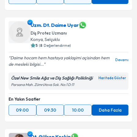
Uzm. Dt. Daime Uyar
Diş Protez Uzmanı
Konya
, Selçuklu
5
(
8
Değerlendirme)
Daime hocam hem hastaya yaklaşimi açisindan hem
Devamı
de mesleki bilgisi...
Özel New Smile Ağız ve Diş Sağlığı Polikliniği
Haritada Göster
Parsana Mah. Zümrütova Sok. No:1 D:11
En Yakın Saatler
09:00
09:30
10:00
Daha Fazla
Dt. Gülşen Keskin