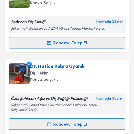
için bir takvim hazırlandığında e-posta ile
Konya
, Selçuklu
bilgilendireceğiz.
E-posta Adresiniz
Şefikcan Diş Kliniği
Haritada Göster
Şeker mah. Şefikcan cad. 27/A (Gross Toptan Market karşısı)
Randevu Talep Et
Randevu Takvimi Talebi
Kişisel verilerimin işlenmesine ilişkin
Aydınlatma
Metni
'ni okudum ve kişisel verilerimin belirtilen
kapsamda işlenmesini kabul ediyorum.
Dt. Fatma Şaşmaz
için randevu takvimi talebi
Dt. Hatice Kübra Uyanık
oluşturun. Size bu uzmandan randevu almanız için bir
Diş Hekimi
takvim hazırlandığında e-posta ile bilgilendireceğiz.
Takvim Talebini Gönder
Konya
, Selçuklu
E-posta Adresiniz
Özel Şefikcan Ağız ve Diş Sağlığı Polikliniği
Haritada Göster
Şeker mah. Şehit Ömer Halisdemir cad. Enfapark Sitesi
Selçuklu/KONYA
Kişisel verilerimin işlenmesine ilişkin
Aydınlatma
Randevu Talep Et
Metni
'ni okudum ve kişisel verilerimin belirtilen
Randevu Takvimi Talebi
kapsamda işlenmesini kabul ediyorum.