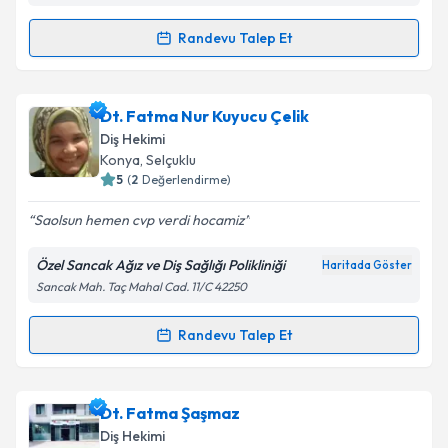
Metni
'ni okudum ve kişisel verilerimin belirtilen
kapsamda işlenmesini kabul ediyorum.
Randevu Talep Et
Randevu Takvimi Talebi
Takvim Talebini Gönder
Dt. Ahmet Can Üzümcüoğlu
için randevu takvimi
Dt. Fatma Nur Kuyucu Çelik
talebi oluşturun. Size bu uzmandan randevu almanız
Diş Hekimi
için bir takvim hazırlandığında e-posta ile
Konya
, Selçuklu
bilgilendireceğiz.
5
(
2
Değerlendirme)
E-posta Adresiniz
Saolsun hemen cvp verdi hocamiz
Özel Sancak Ağız ve Diş Sağlığı Polikliniği
Haritada Göster
Sancak Mah. Taç Mahal Cad. 11/C 42250
Kişisel verilerimin işlenmesine ilişkin
Aydınlatma
Metni
'ni okudum ve kişisel verilerimin belirtilen
Randevu Talep Et
Randevu Takvimi Talebi
kapsamda işlenmesini kabul ediyorum.
Dt. Fatma Nur Kuyucu Çelik
için randevu takvimi
Dt. Fatma Şaşmaz
Takvim Talebini Gönder
talebi oluşturun. Size bu uzmandan randevu almanız
Diş Hekimi