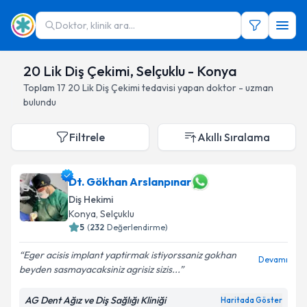
Doktor, klinik ara...
20 Lik Diş Çekimi, Selçuklu - Konya
Toplam
17
20 Lik Diş Çekimi
tedavisi yapan doktor - uzman
bulundu
Filtrele
Akıllı Sıralama
Dt. Gökhan Arslanpınar
Diş Hekimi
Konya
, Selçuklu
5
(
232
Değerlendirme)
Eger acisis implant yaptirmak istiyorssaniz gokhan
Devamı
beyden sasmayacaksiniz agrisiz sizis...
AG Dent Ağız ve Diş Sağlığı Kliniği
Haritada Göster