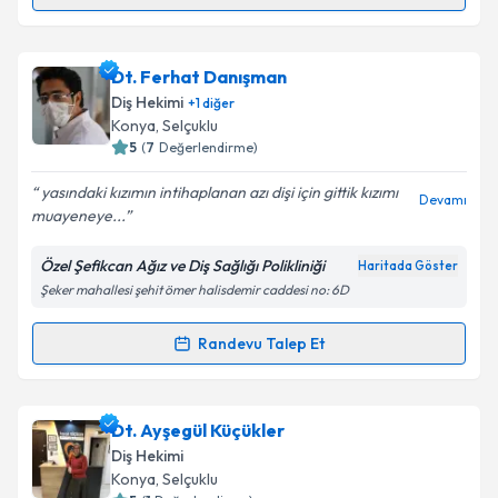
Randevu Takvimi Talebi
Dt. Hüseyin Kahraman
için randevu takvimi talebi
Dt. Ferhat Danışman
oluşturun. Size bu uzmandan randevu almanız için bir
Diş Hekimi
+
1
diğer
takvim hazırlandığında e-posta ile bilgilendireceğiz.
Konya
, Selçuklu
5
(
7
Değerlendirme)
E-posta Adresiniz
yasındaki kızımın intihaplanan azı dişi için gittik kızımı
Devamı
muayeneye...
Özel Şefikcan Ağız ve Diş Sağlığı Polikliniği
Haritada Göster
Kişisel verilerimin işlenmesine ilişkin
Aydınlatma
Şeker mahallesi şehit ömer halisdemir caddesi no: 6D
Metni
'ni okudum ve kişisel verilerimin belirtilen
kapsamda işlenmesini kabul ediyorum.
Randevu Talep Et
Randevu Takvimi Talebi
Takvim Talebini Gönder
Dt. Ferhat Danışman
için randevu takvimi talebi
Dt. Ayşegül Küçükler
oluşturun. Size bu uzmandan randevu almanız için bir
Diş Hekimi
takvim hazırlandığında e-posta ile bilgilendireceğiz.
Konya
, Selçuklu