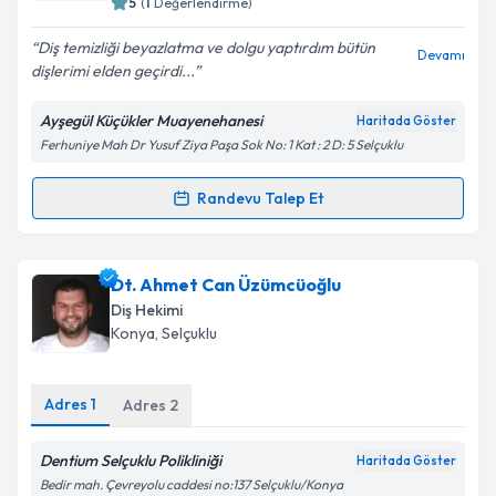
5
(
1
Değerlendirme)
E-posta Adresiniz
Diş temizliği beyazlatma ve dolgu yaptırdım bütün
Devamı
dişlerimi elden geçirdi...
Ayşegül Küçükler Muayenehanesi
Haritada Göster
Kişisel verilerimin işlenmesine ilişkin
Aydınlatma
Ferhuniye Mah Dr Yusuf Ziya Paşa Sok No: 1 Kat : 2 D: 5 Selçuklu
Metni
'ni okudum ve kişisel verilerimin belirtilen
kapsamda işlenmesini kabul ediyorum.
Randevu Talep Et
Randevu Takvimi Talebi
Takvim Talebini Gönder
Dt. Ayşegül Küçükler
için randevu takvimi talebi
Dt. Ahmet Can Üzümcüoğlu
oluşturun. Size bu uzmandan randevu almanız için bir
Diş Hekimi
takvim hazırlandığında e-posta ile bilgilendireceğiz.
Konya
, Selçuklu
E-posta Adresiniz
Adres
1
Adres
2
Dentium Selçuklu Polikliniği
Haritada Göster
Kişisel verilerimin işlenmesine ilişkin
Aydınlatma
Bedir mah. Çevreyolu caddesi no:137 Selçuklu/Konya