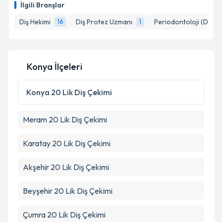
Takvim Talebini Gönder
İlgili Branşlar
takvim hazırlandığında e-posta ile bilgilendireceğiz.
Diş Hekimi
Diş Protez Uzmanı
Periodontoloji (Dişeti 
16
1
E-posta Adresiniz
Konya İlçeleri
Kişisel verilerimin işlenmesine ilişkin
Aydınlatma
Metni
'ni okudum ve kişisel verilerimin belirtilen
Konya
20 Lik Diş Çekimi
kapsamda işlenmesini kabul ediyorum.
Meram
20 Lik Diş Çekimi
Takvim Talebini Gönder
Karatay
20 Lik Diş Çekimi
Akşehir
20 Lik Diş Çekimi
Beyşehir
20 Lik Diş Çekimi
Çumra
20 Lik Diş Çekimi