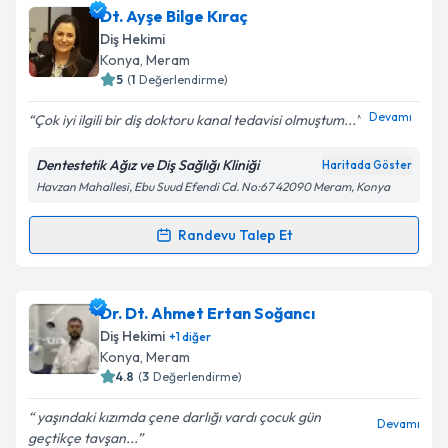
Dt. Ayşe Bilge Kıraç
Diş Hekimi
Konya
,
Meram
5
(
1
Değerlendirme)
Devamı
Çok iyi ilgili bir diş doktoru kanal tedavisi olmuştum...
Dentestetik Ağız ve Diş Sağlığı Kliniği
Haritada Göster
Havzan Mahallesi, Ebu Suud Efendi Cd. No:67 42090 Meram, Konya
Randevu Talep Et
Randevu Takvimi Talebi
Dt. Ayşe Bilge Kıraç
için randevu takvimi talebi
Dr. Dt. Ahmet Ertan Soğancı
oluşturun. Size bu uzmandan randevu almanız için bir
Diş Hekimi
+
1
diğer
takvim hazırlandığında e-posta ile bilgilendireceğiz.
Konya
,
Meram
4.8
(
3
Değerlendirme)
E-posta Adresiniz
yaşındaki kızımda çene darlığı vardı çocuk gün
Devamı
geçtikçe tavşan...