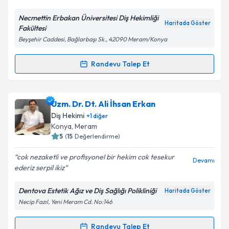
Necmettin Erbakan Üniversitesi Diş Hekimliği
Kişisel verilerimin işlenmesine ilişkin
Aydınlatma
Haritada Göster
Fakültesi
Metni
'ni okudum ve kişisel verilerimin belirtilen
Beyşehir Caddesi, Bağlarbaşı Sk., 42090 Meram/Konya
kapsamda işlenmesini kabul ediyorum.
Randevu Talep Et
Randevu Takvimi Talebi
Takvim Talebini Gönder
Dr. Dt. Ahmet Ertan Soğancı
için randevu takvimi
Uzm. Dr. Dt. Ali İhsan Erkan
talebi oluşturun. Size bu uzmandan randevu almanız
Diş Hekimi
+
1
diğer
için bir takvim hazırlandığında e-posta ile
Konya
,
Meram
bilgilendireceğiz.
5
(
15
Değerlendirme)
E-posta Adresiniz
cok nezaketli ve profisyonel bir hekim cok tesekur
Devamı
ederiz serpil ikiz
Dentova Estetik Ağız ve Diş Sağlığı Polikliniği
Haritada Göster
Necip Fazıl, Yeni Meram Cd. No:146
Kişisel verilerimin işlenmesine ilişkin
Aydınlatma
Metni
'ni okudum ve kişisel verilerimin belirtilen
kapsamda işlenmesini kabul ediyorum.
Randevu Talep Et