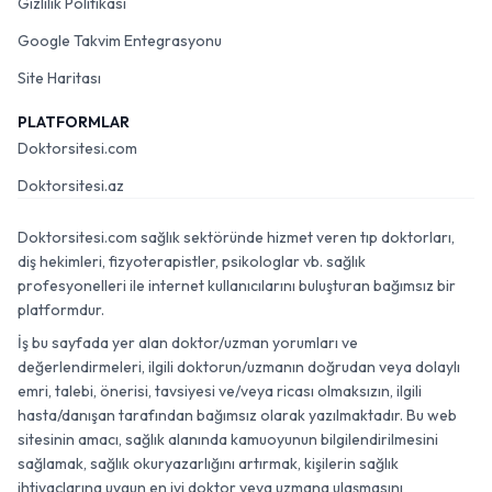
Gizlilik Politikası
Google Takvim Entegrasyonu
Site Haritası
PLATFORMLAR
Doktorsitesi.com
Doktorsitesi.az
Doktorsitesi.com sağlık sektöründe hizmet veren tıp doktorları,
diş hekimleri, fizyoterapistler, psikologlar vb. sağlık
profesyonelleri ile internet kullanıcılarını buluşturan bağımsız bir
platformdur.
İş bu sayfada yer alan doktor/uzman yorumları ve
değerlendirmeleri, ilgili doktorun/uzmanın doğrudan veya dolaylı
emri, talebi, önerisi, tavsiyesi ve/veya ricası olmaksızın, ilgili
hasta/danışan tarafından bağımsız olarak yazılmaktadır. Bu web
sitesinin amacı, sağlık alanında kamuoyunun bilgilendirilmesini
sağlamak, sağlık okuryazarlığını artırmak, kişilerin sağlık
ihtiyaçlarına uygun en iyi doktor veya uzmana ulaşmasını