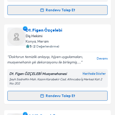
Kişisel verilerimin işlenmesine ilişkin
Aydınlatma
Randevu Talep Et
Randevu Takvimi Talebi
Metni
'ni okudum ve kişisel verilerimin belirtilen
kapsamda işlenmesini kabul ediyorum.
Dt. Aliye Akkaya
için randevu takvimi talebi oluşturun.
Dt. Figen Özçelebi
Size bu uzmandan randevu almanız için bir takvim
Takvim Talebini Gönder
Diş Hekimi
hazırlandığında e-posta ile bilgilendireceğiz.
Konya
,
Meram
5
(
2
Değerlendirme)
E-posta Adresiniz
Doktorun temizlik anlayışı, hijyen uygulamaları,
Devamı
muayenehanin şık dekorasyonu ile birleşmiş....
Dt. Figen ÖZÇELEBİ Muayenehanesi
Haritada Göster
Kişisel verilerimin işlenmesine ilişkin
Aydınlatma
Şeyh Sadrettin Mah. Kazım Karabekir Cad. Altıncaba İş Merkezi Kat: 2
Metni
'ni okudum ve kişisel verilerimin belirtilen
No: 202
kapsamda işlenmesini kabul ediyorum.
Randevu Talep Et
Randevu Takvimi Talebi
Takvim Talebini Gönder