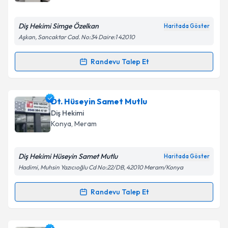
E-posta Adresiniz
Diş Hekimi Simge Özelkan
Haritada Göster
Aşkan, Sancaktar Cad. No:34 Daire:1 42010
Kişisel verilerimin işlenmesine ilişkin
Aydınlatma
Randevu Talep Et
Randevu Takvimi Talebi
Metni
'ni okudum ve kişisel verilerimin belirtilen
kapsamda işlenmesini kabul ediyorum.
Dt. Simge Özelkan
için randevu takvimi talebi
Dt. Hüseyin Samet Mutlu
oluşturun. Size bu uzmandan randevu almanız için bir
Takvim Talebini Gönder
Diş Hekimi
takvim hazırlandığında e-posta ile bilgilendireceğiz.
Konya
,
Meram
E-posta Adresiniz
Diş Hekimi Hüseyin Samet Mutlu
Haritada Göster
Hadimi, Muhsin Yazıcıoğlu Cd No:22/DB, 42010 Meram/Konya
Kişisel verilerimin işlenmesine ilişkin
Aydınlatma
Randevu Talep Et
Randevu Takvimi Talebi
Metni
'ni okudum ve kişisel verilerimin belirtilen
kapsamda işlenmesini kabul ediyorum.