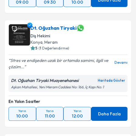
Daha Fazla
09:00
09:30
10:00
Dt. Oğuzhan Tiryaki
Diş Hekimi
Konya
,
Meram
5
(
1
Değerlendirme)
Stres ve endişeden uzak bir ortamda samimi, ilgili ve
Devamı
çözüm...
Dt. Oğuzhan Tiryaki Muayenehanesi
Haritada Göster
Aşkan Mahallesi, Yeni Meram Caddesi No: 166, İç Kapı No: 1
En Yakın Saatler
Yarın
Yarın
Yarın
Daha Fazla
10:00
11:00
12:00