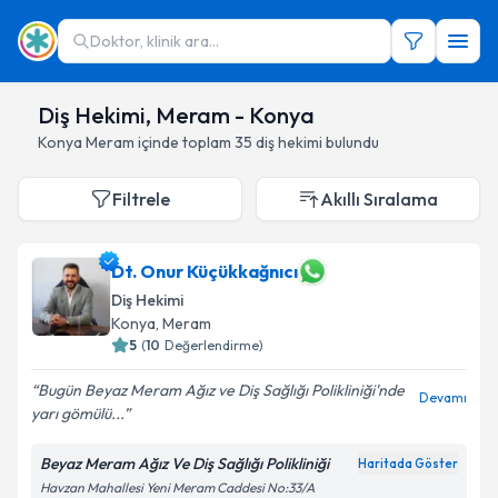
Doktor, klinik ara...
Diş Hekimi, Meram - Konya
Konya
Meram
içinde toplam
35
diş hekimi
bulundu
Filtrele
Akıllı Sıralama
Dt. Onur Küçükkağnıcı
Diş Hekimi
Konya
,
Meram
5
(
10
Değerlendirme)
Bugün Beyaz Meram Ağız ve Diş Sağlığı Polikliniği'nde
Devamı
yarı gömülü...
Beyaz Meram Ağız Ve Diş Sağlığı Polikliniği
Haritada Göster
Havzan Mahallesi Yeni Meram Caddesi No:33/A