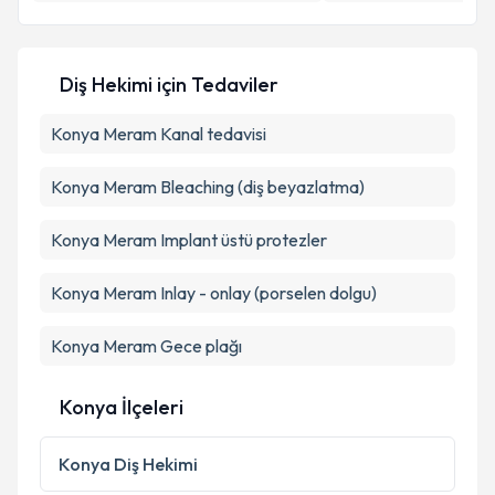
Kişisel verilerimin işlenmesine ilişkin
Aydınlatma
Metni
'ni okudum ve kişisel verilerimin belirtilen
Diş Hekimi
için Tedaviler
kapsamda işlenmesini kabul ediyorum.
Konya Meram Kanal tedavisi
Takvim Talebini Gönder
Konya Meram Bleaching (diş beyazlatma)
Konya Meram Implant üstü protezler
Konya Meram Inlay - onlay (porselen dolgu)
Konya Meram Gece plağı
Konya İlçeleri
Konya
Diş Hekimi