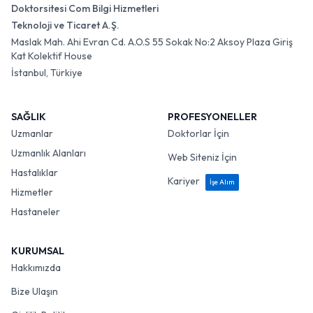
Doktorsitesi Com Bilgi Hizmetleri
Teknoloji ve Ticaret A.Ş.
Maslak Mah. Ahi Evran Cd. A.O.S 55 Sokak No:2 Aksoy Plaza Giriş
Kat Kolektif House
İstanbul, Türkiye
SAĞLIK
PROFESYONELLER
Uzmanlar
Doktorlar İçin
Uzmanlık Alanları
Web Siteniz İçin
Hastalıklar
Kariyer
İşe Alım
Hizmetler
Hastaneler
KURUMSAL
Hakkımızda
Bize Ulaşın