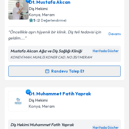
Dt. Hüseyin Samet Mutlu
için randevu takvimi talebi
Dt. Mustafa Akcan
oluşturun. Size bu uzmandan randevu almanız için bir
Takvim Talebini Gönder
Diş Hekimi
takvim hazırlandığında e-posta ile bilgilendireceğiz.
Konya
,
Meram
5
(
2
Değerlendirme)
E-posta Adresiniz
Öncellikle aşırı hijyenik bir klinik. Diş teli tedavisi için
Devamı
geldim....
Mustafa Akcan Ağız ve Diş Sağlığı Kliniği
Haritada Göster
Kişisel verilerimin işlenmesine ilişkin
Aydınlatma
KONEVİ MAH. MUHLİS KONER CAD. NO:35/1 MERAM
Metni
'ni okudum ve kişisel verilerimin belirtilen
kapsamda işlenmesini kabul ediyorum.
Randevu Talep Et
Randevu Takvimi Talebi
Takvim Talebini Gönder
Dt. Mustafa Akcan
için randevu takvimi talebi
Dt. Muhammet Fatih Yaprak
oluşturun. Size bu uzmandan randevu almanız için bir
Diş Hekimi
takvim hazırlandığında e-posta ile bilgilendireceğiz.
Konya
,
Meram
E-posta Adresiniz
Diş Hekimi Muhammet Fatih Yaprak
Haritada Göster