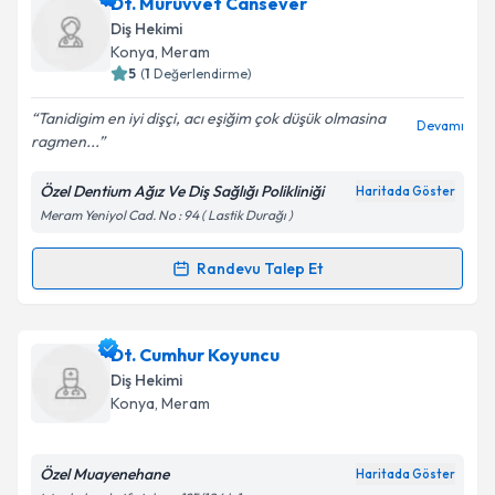
Dt. Figen Özçelebi
için randevu takvimi talebi
Dt. Mürüvvet Cansever
oluşturun. Size bu uzmandan randevu almanız için bir
Diş Hekimi
takvim hazırlandığında e-posta ile bilgilendireceğiz.
Konya
,
Meram
5
(
1
Değerlendirme)
E-posta Adresiniz
Tanidigim en iyi dişçi, acı eşiğim çok düşük olmasina
Devamı
ragmen...
Özel Dentium Ağız Ve Diş Sağlığı Polikliniği
Haritada Göster
Kişisel verilerimin işlenmesine ilişkin
Aydınlatma
Meram Yeniyol Cad. No : 94 ( Lastik Durağı )
Metni
'ni okudum ve kişisel verilerimin belirtilen
kapsamda işlenmesini kabul ediyorum.
Randevu Talep Et
Randevu Takvimi Talebi
Takvim Talebini Gönder
Dt. Mürüvvet Cansever
için randevu takvimi talebi
Dt. Cumhur Koyuncu
oluşturun. Size bu uzmandan randevu almanız için bir
Diş Hekimi
takvim hazırlandığında e-posta ile bilgilendireceğiz.
Konya
,
Meram
E-posta Adresiniz
Özel Muayenehane
Haritada Göster