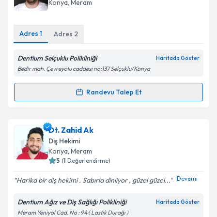
Takvim Talebini Gönder
Konya
,
Meram
bilgilendireceğiz.
E-posta Adresiniz
Adres
1
Adres
2
Dentium Selçuklu Polikliniği
Haritada Göster
Bedir mah. Çevreyolu caddesi no:137 Selçuklu/Konya
Kişisel verilerimin işlenmesine ilişkin
Aydınlatma
Metni
'ni okudum ve kişisel verilerimin belirtilen
Randevu Talep Et
Randevu Takvimi Talebi
kapsamda işlenmesini kabul ediyorum.
Takvim Talebini Gönder
Dt. Ahmet Can Üzümcüoğlu
için randevu takvimi
Dt. Zahid Ak
talebi oluşturun. Size bu uzmandan randevu almanız
Diş Hekimi
için bir takvim hazırlandığında e-posta ile
Konya
,
Meram
bilgilendireceğiz.
5
(
1
Değerlendirme)
E-posta Adresiniz
Devamı
Harika bir diş hekimi . Sabırla dinliyor , güzel güzel...
Dentium Ağız ve Diş Sağlığı Polikliniği
Haritada Göster
Meram Yeniyol Cad. No : 94 ( Lastik Durağı )