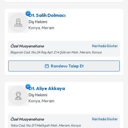
kapsamda işlenmesini kabul ediyorum.
Dt. Bünyamin Metin
için randevu takvimi talebi
Dt. Salih Dolmacı
oluşturun. Size bu uzmandan randevu almanız için bir
Takvim Talebini Gönder
Diş Hekimi
takvim hazırlandığında e-posta ile bilgilendireceğiz.
Konya
,
Meram
E-posta Adresiniz
Özel Muayenehane
Haritada Göster
Başaralı Cad. No:24 İtaş Apt. D:4 Şükran Mah. Meram, Konya
Kişisel verilerimin işlenmesine ilişkin
Aydınlatma
Randevu Talep Et
Randevu Takvimi Talebi
Metni
'ni okudum ve kişisel verilerimin belirtilen
kapsamda işlenmesini kabul ediyorum.
Dt. Salih Dolmacı
için randevu takvimi talebi
Dt. Aliye Akkaya
oluşturun. Size bu uzmandan randevu almanız için bir
Takvim Talebini Gönder
Diş Hekimi
takvim hazırlandığında e-posta ile bilgilendireceğiz.
Konya
,
Meram
E-posta Adresiniz
Özel Muayenehane
Haritada Göster
Yaka Cad. No:3/1 Melikşah Mah. Meram, Konya