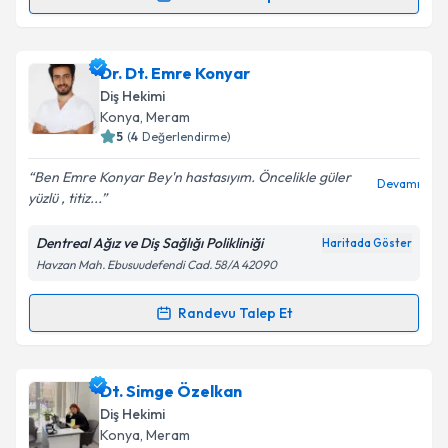
Randevu Takvimi Talebi
Takvim Talebini Gönder
Uzm. Dr. Dt. Ali İhsan Erkan
için randevu takvimi
Dr. Dt. Emre Konyar
talebi oluşturun. Size bu uzmandan randevu almanız
Diş Hekimi
için bir takvim hazırlandığında e-posta ile
Konya
,
Meram
bilgilendireceğiz.
5
(
4
Değerlendirme)
E-posta Adresiniz
Ben Emre Konyar Bey'n hastasıyım. Öncelikle güler
Devamı
yüzlü , titiz...
Dentreal Ağız ve Diş Sağlığı Polikliniği
Haritada Göster
Havzan Mah. Ebusuudefendi Cad. 58/A 42090
Kişisel verilerimin işlenmesine ilişkin
Aydınlatma
Metni
'ni okudum ve kişisel verilerimin belirtilen
kapsamda işlenmesini kabul ediyorum.
Randevu Talep Et
Randevu Takvimi Talebi
Takvim Talebini Gönder
Dr. Dt. Emre Konyar
için randevu takvimi talebi
Dt. Simge Özelkan
oluşturun. Size bu uzmandan randevu almanız için bir
Diş Hekimi
takvim hazırlandığında e-posta ile bilgilendireceğiz.
Konya
,
Meram