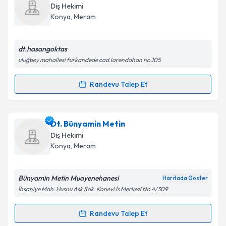
Size bu uzmandan randevu almanız için bir takvim
Diş Hekimi
hazırlandığında e-posta ile bilgilendireceğiz.
Takvim Talebini Gönder
Konya
,
Meram
E-posta Adresiniz
dt.hasangoktas
uluğbey mahallesi furkandede cad.larendahan no,105
Kişisel verilerimin işlenmesine ilişkin
Aydınlatma
Randevu Talep Et
Randevu Takvimi Talebi
Metni
'ni okudum ve kişisel verilerimin belirtilen
kapsamda işlenmesini kabul ediyorum.
Dt. Hasan Göktaş
için randevu takvimi talebi
Dt. Bünyamin Metin
oluşturun. Size bu uzmandan randevu almanız için bir
Takvim Talebini Gönder
Diş Hekimi
takvim hazırlandığında e-posta ile bilgilendireceğiz.
Konya
,
Meram
E-posta Adresiniz
Bünyamin Metin Muayenehanesi
Haritada Göster
İhsaniye Mah. Husnu Ask Sok. Konevi İs Merkezi No 4/309
Kişisel verilerimin işlenmesine ilişkin
Aydınlatma
Randevu Talep Et
Randevu Takvimi Talebi
Metni
'ni okudum ve kişisel verilerimin belirtilen