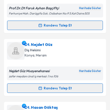
E-posta Adresiniz
Prof.Dr.Dt Faruk Ayhan Başçiftçi
Haritada Göster
Ferhuniye Mah. Darüşşifa Sok. Osibahan No:9 5.Kat Daire:505
Kişisel verilerimin işlenmesine ilişkin
Aydınlatma
Randevu Talep Et
Randevu Takvimi Talebi
Metni
'ni okudum ve kişisel verilerimin belirtilen
kapsamda işlenmesini kabul ediyorum.
Prof. Dr. Dt. Faruk Ayhan Başçiftçi
için randevu
Dt. Nejdet Güz
takvimi talebi oluşturun. Size bu uzmandan randevu
Takvim Talebini Gönder
Diş Hekimi
almanız için bir takvim hazırlandığında e-posta ile
Konya
,
Meram
bilgilendireceğiz.
E-posta Adresiniz
Nejdet Güz Muayenehanesi
Haritada Göster
zafer meydanı ünal iş merkezi :1 no:106
Randevu Talep Et
Randevu Takvimi Talebi
Kişisel verilerimin işlenmesine ilişkin
Aydınlatma
Metni
'ni okudum ve kişisel verilerimin belirtilen
kapsamda işlenmesini kabul ediyorum.
Dt. Nejdet Güz
için randevu takvimi talebi oluşturun.
Dt. Hasan Göktaş