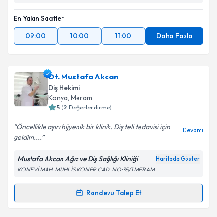
En Yakın Saatler
09:00
10:00
11:00
Daha Fazla
Dt. Mustafa Akcan
Diş Hekimi
Konya
, Meram
5
(
2
Değerlendirme)
Öncellikle aşırı hijyenik bir klinik. Diş teli tedavisi için
Devamı
geldim....
Mustafa Akcan Ağız ve Diş Sağlığı Kliniği
Haritada Göster
KONEVİ MAH. MUHLİS KONER CAD. NO:35/1 MERAM
Randevu Talep Et
Randevu Takvimi Talebi