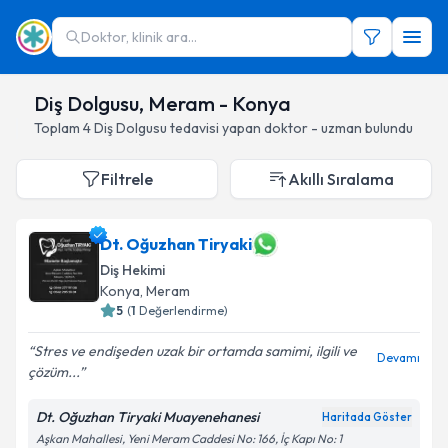
Doktor, klinik ara...
Diş Dolgusu, Meram - Konya
Toplam
4
Diş Dolgusu
tedavisi yapan doktor - uzman bulundu
Filtrele
Akıllı Sıralama
Dt. Oğuzhan Tiryaki
Diş Hekimi
Konya
, Meram
5
(
1
Değerlendirme)
Stres ve endişeden uzak bir ortamda samimi, ilgili ve
Devamı
çözüm...
Dt. Oğuzhan Tiryaki Muayenehanesi
Haritada Göster
Aşkan Mahallesi, Yeni Meram Caddesi No: 166, İç Kapı No: 1