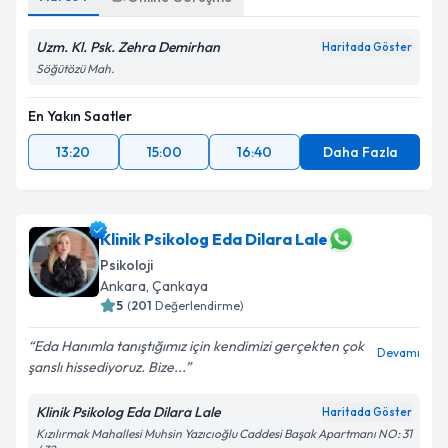
Uzm. Kl. Psk. Zehra Demirhan
Haritada Göster
Söğütözü Mah.
En Yakın Saatler
13:20
15:00
16:40
Daha Fazla
Klinik Psikolog Eda Dilara Lale
Psikoloji
Ankara
, Çankaya
5
(
201
Değerlendirme)
Eda Hanımla tanıştığımız için kendimizi gerçekten çok
Devamı
şanslı hissediyoruz. Bize...
Klinik Psikolog Eda Dilara Lale
Haritada Göster
Kızılırmak Mahallesi Muhsin Yazıcıoğlu Caddesi Başak Apartmanı NO: 31