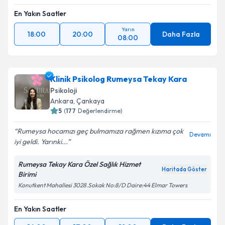
En Yakın Saatler
Yarın
18:00
20:00
Daha Fazla
08:00
Klinik Psikolog Rumeysa Tekay Kara
Psikoloji
Ankara
, Çankaya
5
(
177
Değerlendirme)
Rumeysa hocamızı geç bulmamıza rağmen kızıma çok
Devamı
iyi geldi. Yarınki...
Rumeysa Tekay Kara Özel Sağlık Hizmet
Haritada Göster
Birimi
Konutkent Mahallesi 3028.Sokak No:8/D Daire:44 Elmar Towers
En Yakın Saatler