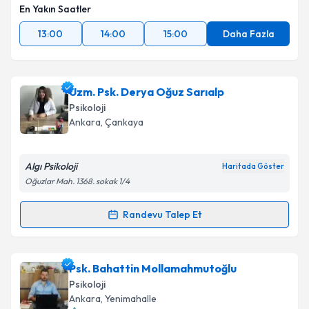
En Yakın Saatler
13:00
14:00
15:00
Daha Fazla
Uzm. Psk. Derya Oğuz Sarıalp
Psikoloji
Ankara
, Çankaya
Algı Psikoloji
Haritada Göster
Oğuzlar Mah. 1368. sokak 1/4
Randevu Talep Et
Randevu Takvimi Talebi
Uzm. Psk. Derya Oğuz Sarıalp
için randevu takvimi
Psk. Bahattin Mollamahmutoğlu
talebi oluşturun. Size bu uzmandan randevu almanız
Psikoloji
için bir takvim hazırlandığında e-posta ile
Ankara
, Yenimahalle
bilgilendireceğiz.