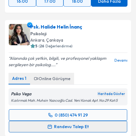
16:00
17:00
18:00
Daha Fazla
Psk. Halide Helin İnanç
Psikoloji
Ankara
, Çankaya
5
(
26
Değerlendirme)
Alanında çok yetkin, bilgili, ve profesyonel yaklaşım
Devamı
sergileyen bir psikolog....
Adres
1
Online Görüşme
Psiko Vega
Haritada Göster
Kızılırmak Mah. Muhsin Yazıcıoğlu Cad. Yeni Konak Apt. No:29 Kat:5
0 (850) 474 91 29
Randevu Takvimi Talebi
Randevu Talep Et