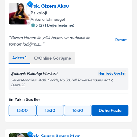
Psk. Gizem Aksu
Psikoloji
Ankara
, Etimesgut
5
(
271
Değerlendirme)
Gizem Hanım ile yıllık başarı ve mutluluk ile
Devamı
tamamladığımız...
Adres
1
Online Görüşme
Şakayık Psikoloji Merkezi
Haritada Göster
Şeker Mahallesi, 1408. Cadde, No:30, Hill Tower Rezidans, Kat:2,
Daire:22
En Yakın Saatler
13:00
13:30
16:30
Daha Fazla
Psk. Şuura Bayraktar