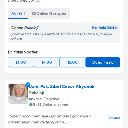
memnunuz çok iyi...
Kişisel verilerimin işlenmesine ilişkin
Aydınlatma
Metni
'ni okudum ve kişisel verilerimin belirtilen
Adres
1
Online Görüşme
kapsamda işlenmesini kabul ediyorum.
Cinnah Psikoloji
Haritada Göster
Takvim Talebini Gönder
Çankaya Mah. Ebu Ziya Tevfik Sk. No:19 Huzur Apt. Daire:1 Çankaya/
Ankara
En Yakın Saatler
13:00
14:00
15:00
Daha Fazla
Uzm. Psk. Sibel Cesur Akyunak
Psikoloji
Ankara
, Çankaya
5
(
33
Değerlendirme)
Sibel hocam hem Aile Danışmanlı Eğitiminden
Devamı
öğretmenim hem de terapistim....