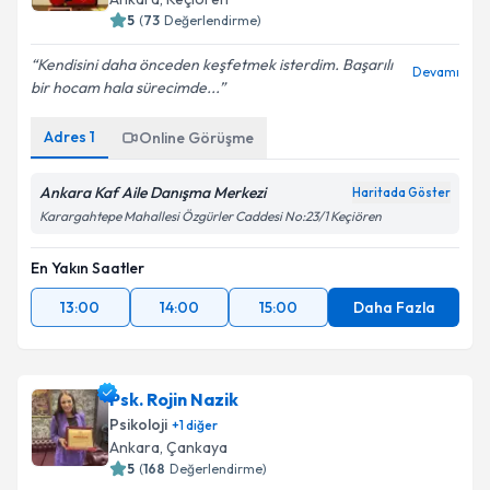
5
(
73
Değerlendirme)
Kendisini daha önceden keşfetmek isterdim. Başarılı
Devamı
bir hocam hala sürecimde...
Adres
1
Online Görüşme
Ankara Kaf Aile Danışma Merkezi
Haritada Göster
Karargahtepe Mahallesi Özgürler Caddesi No:23/1 Keçiören
En Yakın Saatler
13:00
14:00
15:00
Daha Fazla
Psk. Rojin Nazik
Psikoloji
+
1
diğer
Ankara
, Çankaya
5
(
168
Değerlendirme)