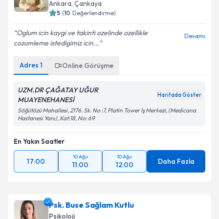
Ankara
, Çankaya
5
(
10
Değerlendirme)
Oglum icin kaygi ve takinti ozelinde ozellikle
Devamı
cozumleme istedigimiz icin...
Adres
1
Online Görüşme
UZM.DR ÇAĞATAY UĞUR
Haritada Göster
MUAYENEHANESİ
Söğütözü Mahallesi, 2176. Sk. No :7, Platin Tower İş Merkezi, (Medicana
Hastanesi Yanı), Kat:18, No: 69
En Yakın Saatler
10 Ağu
10 Ağu
17:00
Daha Fazla
11:00
12:00
Psk. Buse Sağlam Kutlu
Psikoloji