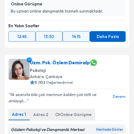
kapsamda işlenmesini kabul ediyorum.
Online Görüşme
Bu uzman online danışmanlık hizmeti sunmaktadır.
Takvim Talebini Gönder
En Yakın Saatler
12:45
13:30
14:15
Daha Fazla
Uzm. Psk. Özlem Demiralp
Psikoloji
Ankara
, Çankaya
5
(
102
Değerlendirme)
İlk seansta bile çok memnun kaldım çok tatlı ve
Devamı
anlayışlı...
Adres
1
Adres
2
Online Görüşme
Gözlem Psikoloji ve Danışmanlık Merkezi
Haritada Göster