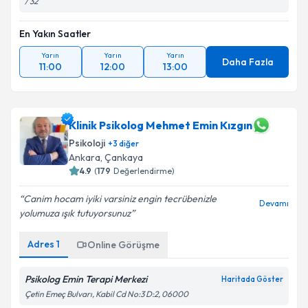
/ 32
En Yakın Saatler
Yarın
Yarın
Yarın
Daha Fazla
11:00
12:00
13:00
Klinik Psikolog Mehmet Emin Kızgın
Psikoloji
+
3
diğer
Ankara
, Çankaya
4.9
(
179
Değerlendirme)
Canim hocam iyiki varsiniz engin tecrübenizle
Devamı
yolumuza ışık tutuyorsunuz
Adres
1
Online Görüşme
Psikolog Emin Terapi Merkezi
Haritada Göster
Çetin Emeç Bulvarı, Kabil Cd No:3 D:2, 06000