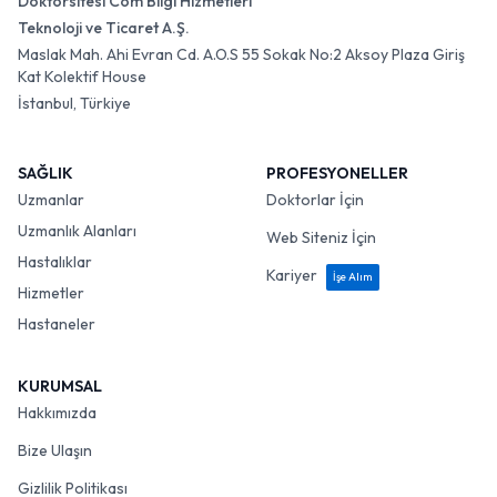
Doktorsitesi Com Bilgi Hizmetleri
Teknoloji ve Ticaret A.Ş.
Maslak Mah. Ahi Evran Cd. A.O.S 55 Sokak No:2 Aksoy Plaza Giriş
Kat Kolektif House
İstanbul, Türkiye
SAĞLIK
PROFESYONELLER
Uzmanlar
Doktorlar İçin
Uzmanlık Alanları
Web Siteniz İçin
Hastalıklar
Kariyer
İşe Alım
Hizmetler
Hastaneler
KURUMSAL
Hakkımızda
Bize Ulaşın
Gizlilik Politikası