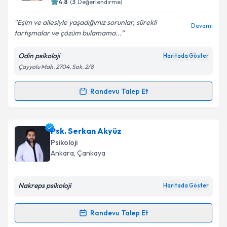
4.8
(
3
Değerlendirme)
E-posta Adresiniz
Eşim ve ailesiyle yaşadığımız sorunlar, sürekli
Devamı
tartışmalar ve çözüm bulamama...
Odin psikoloji
Haritada Göster
Kişisel verilerimin işlenmesine ilişkin
Aydınlatma
Çayyolu Mah. 2704. Sok. 2/8
Metni
'ni okudum ve kişisel verilerimin belirtilen
kapsamda işlenmesini kabul ediyorum.
Randevu Talep Et
Randevu Takvimi Talebi
Takvim Talebini Gönder
Klinik Psikolog Aslı Akdoğan Alkılıç
için randevu
Psk. Serkan Akyüz
takvimi talebi oluşturun. Size bu uzmandan randevu
Psikoloji
almanız için bir takvim hazırlandığında e-posta ile
Ankara
, Çankaya
bilgilendireceğiz.
E-posta Adresiniz
Nakreps psikoloji
Haritada Göster
Randevu Talep Et
Randevu Takvimi Talebi