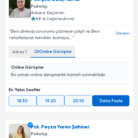
Psikoloji
Ankara
, Keçiören
4.9
(
4
Değerlendirme)
Beni dinleyip sorunumu çözmeye çalıştı ve Beni
Devamı
rahatlatacak teknikler bulmaya...
Online Görüşme
Adres
1
Online Görüşme
Bu uzman online danışmanlık hizmeti sunmaktadır.
En Yakın Saatler
18:30
19:20
20:10
Daha Fazla
Psk. Feyza Yaren Şahiner
Psikoloji