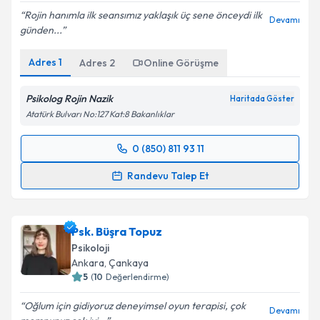
Rojin hanımla ilk seansımız yaklaşık üç sene önceydi ilk
Devamı
günden...
Adres
1
Adres
2
Online Görüşme
Psikolog Rojin Nazik
Haritada Göster
Atatürk Bulvarı No:127 Kat:8 Bakanlıklar
0 (850) 811 93 11
Randevu Takvimi Talebi
Randevu Talep Et
Psk. Rojin Nazik
için randevu takvimi talebi oluşturun.
Size bu uzmandan randevu almanız için bir takvim
Psk. Büşra Topuz
hazırlandığında e-posta ile bilgilendireceğiz.
Psikoloji
E-posta Adresiniz
Ankara
, Çankaya
5
(
10
Değerlendirme)
Oğlum için gidiyoruz deneyimsel oyun terapisi, çok
Devamı