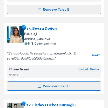
Takvim Talebini Gönder
Randevu Talep Et
Randevu Takvimi Talebi
Uzm. Psk. Elif Silav
için randevu takvimi talebi
Psk. Beyza Doğan
oluşturun. Size bu uzmandan randevu almanız için bir
Psikoloji
takvim hazırlandığında e-posta ile bilgilendireceğiz.
Ankara
, Çankaya
5
(
8
Değerlendirme)
E-posta Adresiniz
Beyza Hocam ile seanslarımızı tamamladık. En
Devamı
sevdiğim özelliği gizliliğe önem...
Onlıne Terapi
Haritada Göster
Kişisel verilerimin işlenmesine ilişkin
Aydınlatma
Ankara
Metni
'ni okudum ve kişisel verilerimin belirtilen
kapsamda işlenmesini kabul ediyorum.
Randevu Talep Et
Randevu Takvimi Talebi
Takvim Talebini Gönder
Psk. Beyza Doğan
için randevu takvimi talebi
Psk. Firdevs Ückoz Kuruoğlu