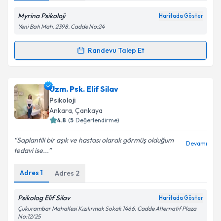
Kişisel verilerimin işlenmesine ilişkin
Aydınlatma
Metni
'ni okudum ve kişisel verilerimin belirtilen
Myrina Psikoloji
Haritada Göster
kapsamda işlenmesini kabul ediyorum.
Yeni Batı Mah. 2398. Cadde No:24
Randevu Talep Et
Takvim Talebini Gönder
Randevu Takvimi Talebi
Psk. Bahar Yücel Tandoğan
için randevu takvimi
Uzm. Psk. Elif Silav
talebi oluşturun. Size bu uzmandan randevu almanız
Psikoloji
için bir takvim hazırlandığında e-posta ile
Ankara
, Çankaya
bilgilendireceğiz.
4.8
(
5
Değerlendirme)
E-posta Adresiniz
Saplantili bir aşık ve hastası olarak görmüş olduğum
Devamı
tedavi ise...
Adres
1
Adres
2
Kişisel verilerimin işlenmesine ilişkin
Aydınlatma
Metni
'ni okudum ve kişisel verilerimin belirtilen
Psikolog Elif Silav
Haritada Göster
kapsamda işlenmesini kabul ediyorum.
Çukurambar Mahallesi Kızılırmak Sokak 1466. Cadde Alternatif Plaza
No:12/25