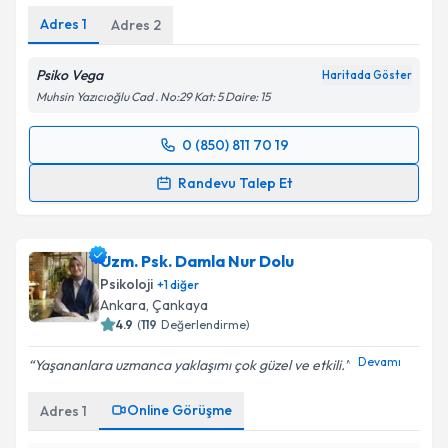
Adres
1
Adres
2
Psiko Vega
Haritada Göster
Muhsin Yazıcıoğlu Cad . No:29 Kat: 5 Daire: 15
0 (850) 811 70 19
Randevu Takvimi Talebi
Randevu Talep Et
Uzm. Psk. Sibel Cesur Akyunak
için randevu takvimi
talebi oluşturun. Size bu uzmandan randevu almanız
Uzm. Psk. Damla Nur Dolu
için bir takvim hazırlandığında e-posta ile
bilgilendireceğiz.
Psikoloji
+
1
diğer
Ankara
, Çankaya
E-posta Adresiniz
4.9
(
119
Değerlendirme)
Devamı
Yaşananlara uzmanca yaklaşımı çok güzel ve etkili.
Online Görüşme
Adres
1
Kişisel verilerimin işlenmesine ilişkin
Aydınlatma
Metni
'ni okudum ve kişisel verilerimin belirtilen