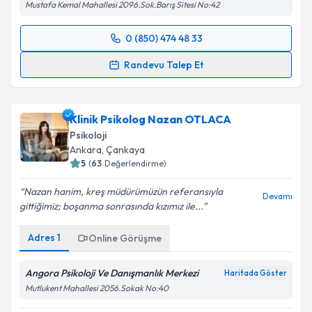
Mustafa Kemal Mahallesi 2096.Sok.Barış Sitesi No:42
0 (850) 474 48 33
Randevu Takvimi Talebi
Randevu Talep Et
Uzm. Psk. Özlem Demiralp
için randevu takvimi
talebi oluşturun. Size bu uzmandan randevu almanız
Klinik Psikolog Nazan OTLACA
için bir takvim hazırlandığında e-posta ile
bilgilendireceğiz.
Psikoloji
Ankara
, Çankaya
E-posta Adresiniz
5
(
63
Değerlendirme)
Nazan hanim, kreş müdürümüzün referansıyla
Devamı
gittiğimiz; boşanma sonrasında kızımız ile...
Kişisel verilerimin işlenmesine ilişkin
Aydınlatma
Adres
1
Online Görüşme
Metni
'ni okudum ve kişisel verilerimin belirtilen
kapsamda işlenmesini kabul ediyorum.
Angora Psikoloji Ve Danışmanlık Merkezi
Haritada Göster
Mutlukent Mahallesi 2056.Sokak No:40
Takvim Talebini Gönder