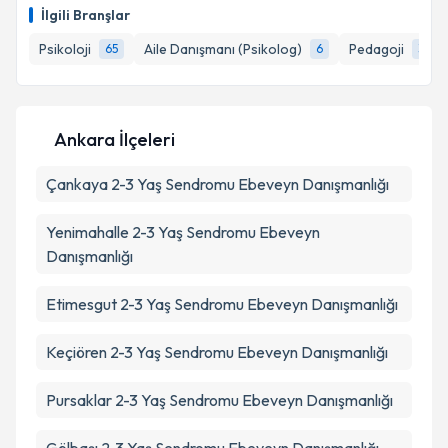
E-posta Adresiniz
İlgili Branşlar
Psikoloji
Aile Danışmanı (Psikolog)
Pedagoji
65
6
3
Kişisel verilerimin işlenmesine ilişkin
Aydınlatma
Metni
'ni okudum ve kişisel verilerimin belirtilen
Ankara İlçeleri
kapsamda işlenmesini kabul ediyorum.
Çankaya
2-3 Yaş Sendromu Ebeveyn Danışmanlığı
Takvim Talebini Gönder
Yenimahalle
2-3 Yaş Sendromu Ebeveyn
Danışmanlığı
Etimesgut
2-3 Yaş Sendromu Ebeveyn Danışmanlığı
Keçiören
2-3 Yaş Sendromu Ebeveyn Danışmanlığı
Pursaklar
2-3 Yaş Sendromu Ebeveyn Danışmanlığı