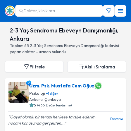
Doktor, klinik ara...
2-3 Yaş Sendromu Ebeveyn Danışmanlığı,
Ankara
Toplam
65
2-3 Yaş Sendromu Ebeveyn Danışmanlığı
tedavisi
yapan doktor - uzman bulundu
Filtrele
Akıllı Sıralama
Uzm. Psk. Mustafa Cem Oğuz
Psikoloji
+
1
diğer
Ankara
, Çankaya
5
(
465
Değerlendirme)
Gayet olumlu bir terapi herkese tavsiye ederim
Devamı
hocam konusunda gerçekten...