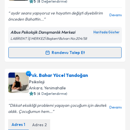
5
(
8
Değerlendirme)
E-posta Adresiniz
aydır seans yapıyoruz ve hayatım değişti diyebilirim
Devamı
önceden Bahattin...
Albus Psikolojik Danışmanlık Merkezi
Haritada Göster
LABİRENT İŞ MERKEZİ Başkent Bulvarı No:204/58
Kişisel verilerimin işlenmesine ilişkin
Aydınlatma
Metni
'ni okudum ve kişisel verilerimin belirtilen
kapsamda işlenmesini kabul ediyorum.
Randevu Talep Et
Randevu Takvimi Talebi
Takvim Talebini Gönder
Psk. Bahattin Mollamahmutoğlu
için randevu
Psk. Bahar Yücel Tandoğan
takvimi talebi oluşturun. Size bu uzmandan randevu
Psikoloji
almanız için bir takvim hazırlandığında e-posta ile
Ankara
, Yenimahalle
bilgilendireceğiz.
5
(
6
Değerlendirme)
E-posta Adresiniz
Dikkat eksikliği problemi yaşayan çocuğum için destek
Devamı
aldık. Çocuğumun hem...
Adres
1
Adres
2