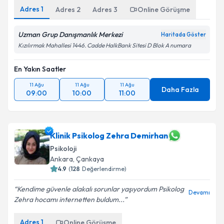
Adres
1
Adres
2
Adres
3
Online Görüşme
Uzman Grup Danışmanlık Merkezi
Haritada Göster
Kızılırmak Mahallesi 1446. Cadde HalkBank Sitesi D Blok A numara
En Yakın Saatler
11 Ağu
11 Ağu
11 Ağu
Daha Fazla
09:00
10:00
11:00
Klinik Psikolog Zehra Demirhan
Psikoloji
Ankara
, Çankaya
4.9
(
128
Değerlendirme)
Kendime güvenle alakalı sorunlar yaşıyordum Psikolog
Devamı
Zehra hocamı internetten buldum...
Adres
1
Online Görüşme