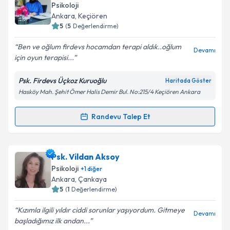
oluşturun. Size bu uzmandan randevu almanız için bir
Psikoloji
takvim hazırlandığında e-posta ile bilgilendireceğiz.
Ankara
, Keçiören
5
(
5
Değerlendirme)
E-posta Adresiniz
Ben ve oğlum firdevs hocamdan terapi aldık..oğlum
Devamı
için oyun terapisi...
Psk. Firdevs Üçkoz Kuruoğlu
Haritada Göster
Kişisel verilerimin işlenmesine ilişkin
Aydınlatma
Hasköy Mah. Şehit Ömer Halis Demir Bul. No:215/4 Keçiören Ankara
Metni
'ni okudum ve kişisel verilerimin belirtilen
kapsamda işlenmesini kabul ediyorum.
Randevu Talep Et
Randevu Takvimi Talebi
Takvim Talebini Gönder
Psk. Firdevs Ückoz Kuruoğlu
için randevu takvimi
Psk. Vildan Aksoy
talebi oluşturun. Size bu uzmandan randevu almanız
Psikoloji
+
1
diğer
için bir takvim hazırlandığında e-posta ile
Ankara
, Çankaya
bilgilendireceğiz.
5
(
1
Değerlendirme)
E-posta Adresiniz
Kızımla ilgili yıldır ciddi sorunlar yaşıyordum. Gitmeye
Devamı
başladığımız ilk andan...