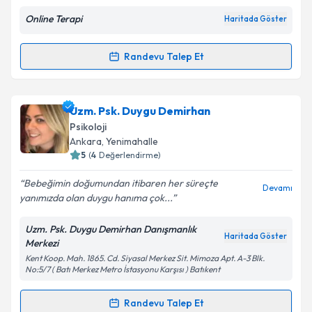
Online Terapi
Haritada Göster
Kişisel verilerimin işlenmesine ilişkin
Aydınlatma
Metni
'ni okudum ve kişisel verilerimin belirtilen
Randevu Talep Et
Randevu Takvimi Talebi
kapsamda işlenmesini kabul ediyorum.
Takvim Talebini Gönder
Psk. Vildan Aksoy
için randevu takvimi talebi
Uzm. Psk. Duygu Demirhan
oluşturun. Size bu uzmandan randevu almanız için bir
Psikoloji
takvim hazırlandığında e-posta ile bilgilendireceğiz.
Ankara
, Yenimahalle
5
(
4
Değerlendirme)
E-posta Adresiniz
Bebeğimin doğumundan itibaren her süreçte
Devamı
yanımızda olan duygu hanıma çok...
Uzm. Psk. Duygu Demirhan Danışmanlık
Kişisel verilerimin işlenmesine ilişkin
Aydınlatma
Haritada Göster
Merkezi
Metni
'ni okudum ve kişisel verilerimin belirtilen
Kent Koop. Mah. 1865. Cd. Siyasal Merkez Sit. Mimoza Apt. A-3 Blk.
kapsamda işlenmesini kabul ediyorum.
No:5/7 ( Batı Merkez Metro İstasyonu Karşısı ) Batıkent
Randevu Talep Et
Takvim Talebini Gönder
Randevu Takvimi Talebi