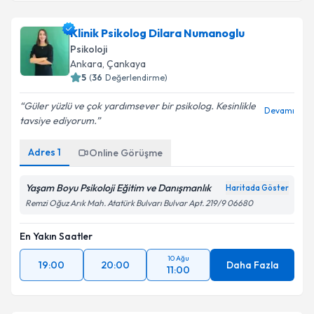
Psk. Halide Helin İnanç
için randevu takvimi talebi
oluşturun. Size bu uzmandan randevu almanız için bir
Klinik Psikolog Dilara Numanoglu
takvim hazırlandığında e-posta ile bilgilendireceğiz.
Psikoloji
E-posta Adresiniz
Ankara
, Çankaya
5
(
36
Değerlendirme)
Güler yüzlü ve çok yardımsever bir psikolog. Kesinlikle
Devamı
tavsiye ediyorum.
Kişisel verilerimin işlenmesine ilişkin
Aydınlatma
Metni
'ni okudum ve kişisel verilerimin belirtilen
Adres
1
Online Görüşme
kapsamda işlenmesini kabul ediyorum.
Yaşam Boyu Psikoloji Eğitim ve Danışmanlık
Haritada Göster
Takvim Talebini Gönder
Remzi Oğuz Arık Mah. Atatürk Bulvarı Bulvar Apt. 219/9 06680
En Yakın Saatler
10 Ağu
19:00
20:00
Daha Fazla
11:00