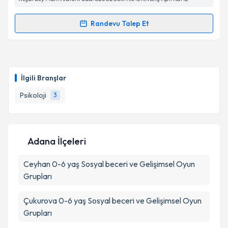
Randevu Talep Et
Randevu Takvimi Talebi
Psk. İlgin İnan
için randevu takvimi talebi oluşturun.
Size bu uzmandan randevu almanız için bir takvim
İlgili Branşlar
hazırlandığında e-posta ile bilgilendireceğiz.
Psikoloji
3
E-posta Adresiniz
Adana İlçeleri
Kişisel verilerimin işlenmesine ilişkin
Aydınlatma
Ceyhan
Metni
0-6 yaş Sosyal beceri ve Gelişimsel Oyun
'ni okudum ve kişisel verilerimin belirtilen
kapsamda işlenmesini kabul ediyorum.
Grupları
Çukurova
0-6 yaş Sosyal beceri ve Gelişimsel Oyun
Takvim Talebini Gönder
Grupları