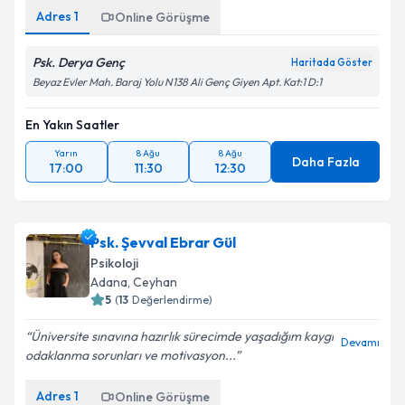
Adres
1
Online Görüşme
Psk. Derya Genç
Haritada Göster
Beyaz Evler Mah. Baraj Yolu N138 Ali Genç Giyen Apt. Kat:1 D:1
En Yakın Saatler
Yarın
8 Ağu
8 Ağu
Daha Fazla
17:00
11:30
12:30
Psk. Şevval Ebrar Gül
Psikoloji
Adana
, Ceyhan
5
(
13
Değerlendirme)
Üniversite sınavına hazırlık sürecimde yaşadığım kaygı
Devamı
odaklanma sorunları ve motivasyon...
Adres
1
Online Görüşme