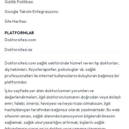
Gizlilik Politikası
Google Takvim Entegrasyonu
Site Haritası
PLATFORMLAR
Doktorsitesi.com
Doktorsitesi.az
Doktorsitesi.com sağlık sektöründe hizmet veren tıp doktorları,
diş hekimleri, fizyoterapistler, psikologlar vb. sağlık
profesyonelleri ile internet kullanıcılarını buluşturan bağımsız bir
platformdur.
İş bu sayfada yer alan doktor/uzman yorumları ve
değerlendirmeleri, ilgili doktorun/uzmanın doğrudan veya dolaylı
emri, talebi, önerisi, tavsiyesi ve/veya ricası olmaksızın, ilgili
hasta/danışan tarafından bağımsız olarak yazılmaktadır. Bu web
sitesinin amacı, sağlık alanında kamuoyunun bilgilendirilmesini
sağlamak, sağlık okuryazarlığını artırmak, kişilerin sağlık
ihtiyaçlarına uygun en iyi doktor veya uzmana ulaşmasını