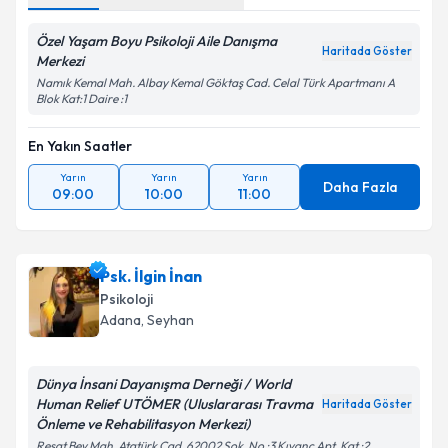
Özel Yaşam Boyu Psikoloji Aile Danışma
Haritada Göster
Merkezi
Namık Kemal Mah. Albay Kemal Göktaş Cad. Celal Türk Apartmanı A
Blok Kat:1 Daire :1
En Yakın Saatler
Yarın
Yarın
Yarın
Daha Fazla
09:00
10:00
11:00
Psk. İlgin İnan
Psikoloji
Adana
, Seyhan
Dünya İnsani Dayanışma Derneği / World
Human Relief UTÖMER (Uluslararası Travma
Haritada Göster
Önleme ve Rehabilitasyon Merkezi)
Reşat Bey Mah. Atatürk Cad. 62002 Sok. No :3 Kıvanç Apt. Kat :2