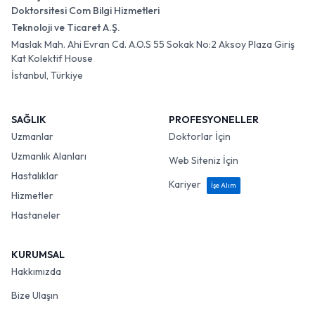
Doktorsitesi Com Bilgi Hizmetleri
Teknoloji ve Ticaret A.Ş.
Maslak Mah. Ahi Evran Cd. A.O.S 55 Sokak No:2 Aksoy Plaza Giriş
Kat Kolektif House
İstanbul, Türkiye
SAĞLIK
PROFESYONELLER
Uzmanlar
Doktorlar İçin
Uzmanlık Alanları
Web Siteniz İçin
Hastalıklar
Kariyer
İşe Alım
Hizmetler
Hastaneler
KURUMSAL
Hakkımızda
Bize Ulaşın