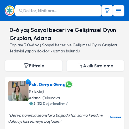
Doktor, klinik ara...
0-6 yaş Sosyal beceri ve Gelişimsel Oyun
Grupları, Adana
Toplam
3
0-6 yaş Sosyal beceri ve Gelişimsel Oyun Grupları
tedavisi yapan doktor - uzman bulundu
Filtrele
Akıllı Sıralama
Psk. Derya Genç
Psikoloji
Adana
, Çukurova
5
(
32
Değerlendirme)
Derya hanımla seanslara başladıktan sonra kendimi
Devamı
daha iyi hissetmeye başladım