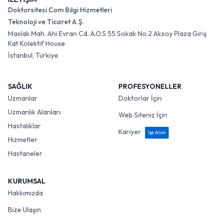
Doktorsitesi Com Bilgi Hizmetleri
Teknoloji ve Ticaret A.Ş.
Maslak Mah. Ahi Evran Cd. A.O.S 55 Sokak No:2 Aksoy Plaza Giriş
Kat Kolektif House
İstanbul, Türkiye
SAĞLIK
PROFESYONELLER
Uzmanlar
Doktorlar İçin
Uzmanlık Alanları
Web Siteniz İçin
Hastalıklar
Kariyer
İşe Alım
Hizmetler
Hastaneler
KURUMSAL
Hakkımızda
Bize Ulaşın