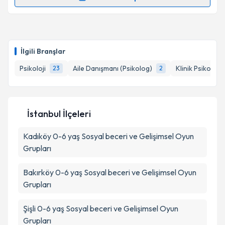
Randevu Takvimi Talebi
Kişisel verilerimin işlenmesine ilişkin
Aydınlatma
Metni
'ni okudum ve kişisel verilerimin belirtilen
kapsamda işlenmesini kabul ediyorum.
Psk. Süeda Vardar
için randevu takvimi talebi
oluşturun. Size bu uzmandan randevu almanız için bir
İlgili Branşlar
takvim hazırlandığında e-posta ile bilgilendireceğiz.
Takvim Talebini Gönder
Psikoloji
Aile Danışmanı (Psikolog)
Klinik Psikolog
23
2
E-posta Adresiniz
İstanbul İlçeleri
Kişisel verilerimin işlenmesine ilişkin
Aydınlatma
Kadıköy
Metni
0-6 yaş Sosyal beceri ve Gelişimsel Oyun
'ni okudum ve kişisel verilerimin belirtilen
kapsamda işlenmesini kabul ediyorum.
Grupları
Bakırköy
0-6 yaş Sosyal beceri ve Gelişimsel Oyun
Takvim Talebini Gönder
Grupları
Şişli
0-6 yaş Sosyal beceri ve Gelişimsel Oyun
Grupları