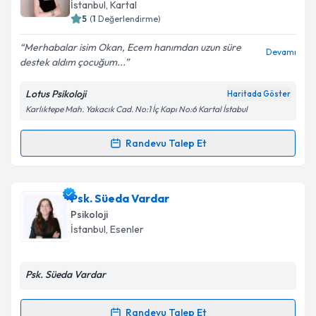
takvim hazırlandığında e-posta ile bilgilendireceğiz.
İstanbul
, Kartal
5
(
1
Değerlendirme)
E-posta Adresiniz
Merhabalar isim Okan, Ecem hanımdan uzun süre
Devamı
destek aldım çocuğum...
Lotus Psikoloji
Haritada Göster
Kişisel verilerimin işlenmesine ilişkin
Aydınlatma
Karlıktepe Mah. Yakacık Cad. No:1 İç Kapı No:6 Kartal İstabul
Metni
'ni okudum ve kişisel verilerimin belirtilen
kapsamda işlenmesini kabul ediyorum.
Randevu Talep Et
Randevu Takvimi Talebi
Takvim Talebini Gönder
Klinik Psikolog Ecem Sönmez Peçenek
için
Psk. Süeda Vardar
randevu takvimi talebi oluşturun. Size bu uzmandan
Psikoloji
randevu almanız için bir takvim hazırlandığında e-
İstanbul
, Esenler
posta ile bilgilendireceğiz.
E-posta Adresiniz
Psk. Süeda Vardar
Randevu Talep Et