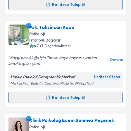
Randevu Talep Et
Randevu Takvimi Talebi
Kişisel verilerimin işlenmesine ilişkin
Aydınlatma
Metni
'ni okudum ve kişisel verilerimin belirtilen
kapsamda işlenmesini kabul ediyorum.
Psk. Begüm Görgülü
için randevu takvimi talebi
Psk. Tahsincan Kaba
oluşturun. Size bu uzmandan randevu almanız için bir
Psikoloji
takvim hazırlandığında e-posta ile bilgilendireceğiz.
Takvim Talebini Gönder
İstanbul
, Bağcılar
4.7
(
7
Değerlendirme)
E-posta Adresiniz
Kaygı bozukluğu için Tahsin beye başvuru yaptım
Devamı
kendisi güler yüzü...
Havuç Psikoloji Danışmanlık Merkezi
Haritada Göster
Kişisel verilerimin işlenmesine ilişkin
Aydınlatma
Merkez Mah. Bağcılar Cad. Aras Plaza No 39 Kapı No 7
Metni
'ni okudum ve kişisel verilerimin belirtilen
kapsamda işlenmesini kabul ediyorum.
Randevu Talep Et
Randevu Takvimi Talebi
Takvim Talebini Gönder
Psk. Tahsincan Kaba
için randevu takvimi talebi
Klinik Psikolog Ecem Sönmez Peçenek
oluşturun. Size bu uzmandan randevu almanız için bir
Psikoloji