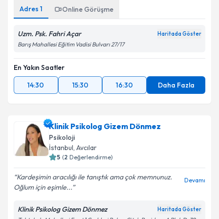
Adres
1
Online Görüşme
Uzm. Psk. Fahri Açar
Haritada Göster
Barış Mahallesi Eğitim Vadisi Bulvarı 27/17
En Yakın Saatler
14:30
15:30
16:30
Daha Fazla
Klinik Psikolog Gizem Dönmez
Psikoloji
İstanbul
, Avcılar
5
(
2
Değerlendirme)
Kardeşimin aracılığı ile tanıştık ama çok memnunuz.
Devamı
Oğlum için eşimle...
Klinik Psikolog Gizem Dönmez
Haritada Göster