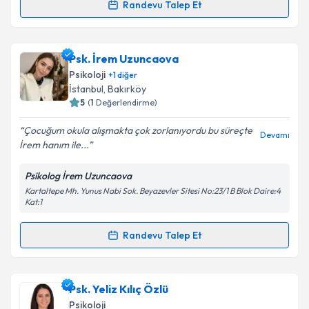
Randevu Talep Et
Randevu Takvimi Talebi
Takvim Talebini Gönder
Psk. Hilal Erva Ergün
için randevu takvimi talebi
Psk. İrem Uzuncaova
oluşturun. Size bu uzmandan randevu almanız için bir
Psikoloji
+
1
diğer
takvim hazırlandığında e-posta ile bilgilendireceğiz.
İstanbul
, Bakırköy
5
(
1
Değerlendirme)
E-posta Adresiniz
Çocuğum okula alışmakta çok zorlanıyordu bu süreçte
Devamı
İrem hanım ile...
Psikolog İrem Uzuncaova
Kişisel verilerimin işlenmesine ilişkin
Aydınlatma
Kartaltepe Mh. Yunus Nabi Sok. Beyazevler Sitesi No:23/1 B Blok Daire:4
Metni
'ni okudum ve kişisel verilerimin belirtilen
Kat:1
kapsamda işlenmesini kabul ediyorum.
Randevu Talep Et
Randevu Takvimi Talebi
Takvim Talebini Gönder
Psk. İrem Uzuncaova
için randevu takvimi talebi
Psk. Yeliz Kılıç Özlü
oluşturun. Size bu uzmandan randevu almanız için bir
Psikoloji