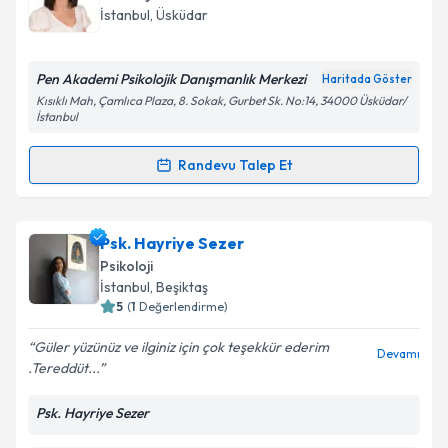
takvim hazırlandığında e-posta ile bilgilendireceğiz.
İstanbul
, Üsküdar
E-posta Adresiniz
Pen Akademi Psikolojik Danışmanlık Merkezi
Haritada Göster
Kısıklı Mah, Çamlıca Plaza, 8. Sokak, Gurbet Sk. No:14, 34000 Üsküdar/
İstanbul
Kişisel verilerimin işlenmesine ilişkin
Aydınlatma
Randevu Talep Et
Metni
'ni okudum ve kişisel verilerimin belirtilen
Randevu Takvimi Talebi
kapsamda işlenmesini kabul ediyorum.
Psk. Yeliz Kılıç Özlü
için randevu takvimi talebi
Psk. Hayriye Sezer
Takvim Talebini Gönder
oluşturun. Size bu uzmandan randevu almanız için bir
Psikoloji
takvim hazırlandığında e-posta ile bilgilendireceğiz.
İstanbul
, Beşiktaş
5
(
1
Değerlendirme)
E-posta Adresiniz
Güler yüzünüz ve ilginiz için çok teşekkür ederim
Devamı
.Tereddüt...
Psk. Hayriye Sezer
Kişisel verilerimin işlenmesine ilişkin
Aydınlatma
Metni
'ni okudum ve kişisel verilerimin belirtilen