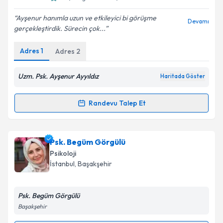
E-posta Adresiniz
Ayşenur hanımla uzun ve etkileyici bi görüşme
Devamı
gerçekleştirdik. Sürecin çok...
Adres
1
Adres
2
Kişisel verilerimin işlenmesine ilişkin
Aydınlatma
Metni
'ni okudum ve kişisel verilerimin belirtilen
kapsamda işlenmesini kabul ediyorum.
Uzm. Psk. Ayşenur Ayyıldız
Haritada Göster
Randevu Talep Et
Takvim Talebini Gönder
Randevu Takvimi Talebi
Uzm. Psk. Ayşenur Ayyıldız
için randevu takvimi
Psk. Begüm Görgülü
talebi oluşturun. Size bu uzmandan randevu almanız
Psikoloji
için bir takvim hazırlandığında e-posta ile
İstanbul
, Başakşehir
bilgilendireceğiz.
E-posta Adresiniz
Psk. Begüm Görgülü
Başakşehir