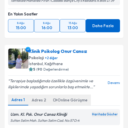
Tahtakale Mahallesi Fırat 1 Caddesi Bahçe City's Rezidans A Blok D: 39
En Yakın Saatler
8 Ağu
8 Ağu
15 Ağu
Daha Fazla
15:00
16:00
13:00
Klinik Psikolog Onur Cansız
Psikoloji
+
2
diğer
İstanbul
, Kağıthane
5
(
90
Değerlendirme)
Terapiye başladığımda özellikle özgüvenimle ve
Devamı
ilişkilerimde yaşadığım sorunlarla baş etmekte...
Adres
1
Adres
2
Online Görüşme
Uzm. Kl. Psk. Onur Cansız Kliniği
Haritada Göster
Sultan Selim Mah. Sultan Selim Cad. No:57 D:4