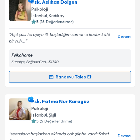
Psk. Aslıhan Dolgun
Psikoloji
İstanbul
, Kadıköy
5
(
16
Değerlendirme)
Açıkçası terapiye ilk başladığım zaman o kadar kötü
Devamı
bir ruh...
Psikohome
Suadiye, Bağdat Cad., 34740
Randevu Talep Et
Randevu Takvimi Talebi
Psk. Aslıhan Dolgun
için randevu takvimi talebi
Psk. Fatma Nur Karagöz
oluşturun. Size bu uzmandan randevu almanız için bir
Psikoloji
takvim hazırlandığında e-posta ile bilgilendireceğiz.
İstanbul
, Şişli
5
(
5
Değerlendirme)
E-posta Adresiniz
seanslara başlarken aklımda çok şüphe vardı fakat
Devamı