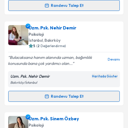
kapsamda işlenmesini kabul ediyorum.
Randevu Talep Et
Randevu Takvimi Talebi
Takvim Talebini Gönder
Psk. Hayriye Sezer
için randevu takvimi talebi
Uzm. Psk. Nehir Demir
oluşturun. Size bu uzmandan randevu almanız için bir
Psikoloji
takvim hazırlandığında e-posta ile bilgilendireceğiz.
İstanbul
, Bakırköy
5
(
2
Değerlendirme)
E-posta Adresiniz
Bulacaksanız hanım alanında uzman, bağımlılık
Devamı
konusunda bana çok yardımcı olan...
Uzm. Psk. Nehir Demir
Haritada Göster
Kişisel verilerimin işlenmesine ilişkin
Aydınlatma
Bakırköy/İstanbul
Metni
'ni okudum ve kişisel verilerimin belirtilen
kapsamda işlenmesini kabul ediyorum.
Randevu Talep Et
Randevu Takvimi Talebi
Takvim Talebini Gönder
Uzm. Psk. Nehir Demir
için randevu takvimi talebi
Uzm. Psk. Sinem Özbey
oluşturun. Size bu uzmandan randevu almanız için bir
Psikoloji