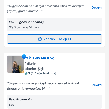
Tuğçe hanım benim için hayatıma etkili dokunuşlar
Devamı
yapan, güven duyma...
Psk. Tuğçenur Kocabaş
Kişisel verilerimin işlenmesine ilişkin
Aydınlatma
Büyükçekmece, İstanbul
Metni
'ni okudum ve kişisel verilerimin belirtilen
kapsamda işlenmesini kabul ediyorum.
Randevu Talep Et
Randevu Takvimi Talebi
Takvim Talebini Gönder
Psk. Tuğçenur Kocabaş
için randevu takvimi talebi
Psk. Gayem Koç
oluşturun. Size bu uzmandan randevu almanız için bir
Psikoloji
takvim hazırlandığında e-posta ile bilgilendireceğiz.
İstanbul
, Şişli
5
(
2
Değerlendirme)
E-posta Adresiniz
Gayem hanım ile yaklaşık seans gerçekleştirdik.
Devamı
Bende anlayamadığım bir...
Psk. Gayem Koç
Kişisel verilerimin işlenmesine ilişkin
Aydınlatma
Şişli
Metni
'ni okudum ve kişisel verilerimin belirtilen