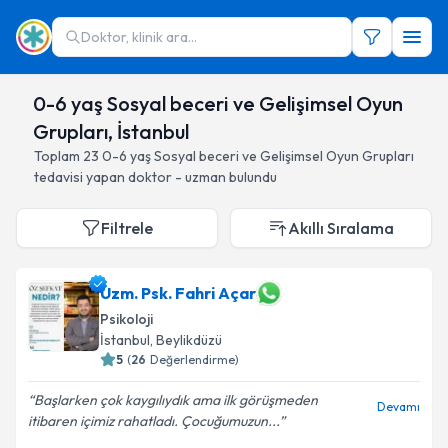
Doktor, klinik ara...
0-6 yaş Sosyal beceri ve Gelişimsel Oyun
Grupları, İstanbul
Toplam
23
0-6 yaş Sosyal beceri ve Gelişimsel Oyun Grupları
tedavisi yapan doktor - uzman bulundu
Filtrele
Akıllı Sıralama
Uzm. Psk. Fahri Açar
Psikoloji
İstanbul
, Beylikdüzü
5
(
26
Değerlendirme)
Başlarken çok kaygılıydık ama ilk görüşmeden
Devamı
itibaren içimiz rahatladı. Çocuğumuzun...