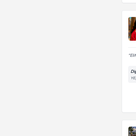
Eli
Di
YE