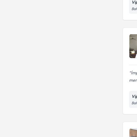
Vip
Bah
İmp
mem
Vip
Bah