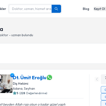
ikler
Blog
Kayıt Ol
na
doktor - uzman bulundu
Dt. Ümit Eroğlu
Diş Hekimi
Adana
, Seyhan
5
(
228
Değerlendirme)
t beyden Allah razı olsun o kadar güzel yaptı