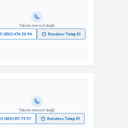
lgilendireceğiz.
resiniz
Takvim mevcut değil.
0 (850) 474 36 94
Randevu Talep Et
 verilerimin işlenmesine ilişkin
Aydınlatma Metni
'ni
 ve kişisel verilerimin belirtilen kapsamda
esini kabul ediyorum.
akvimi Talebi
Takvim Talebini Gönder
 Polater
için randevu takvimi talebi oluşturun. Size bu
ndevu almanız için bir takvim hazırlandığında e-
lgilendireceğiz.
resiniz
Takvim mevcut değil.
0 (850) 811 79 57
Randevu Talep Et
 verilerimin işlenmesine ilişkin
Aydınlatma Metni
'ni