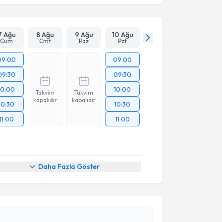
7 Ağu
8 Ağu
9 Ağu
10 Ağu
Cum
Cmt
Paz
Pzt
09:00
09:00
09:30
09:30
10:00
10:00
Takvim
Takvim
kapalıdır
kapalıdır
10:30
10:30
11:00
11:00
Daha Fazla Göster
akvimi Talebi
 Özsan
için randevu takvimi talebi oluşturun. Size bu
ndevu almanız için bir takvim hazırlandığında e-