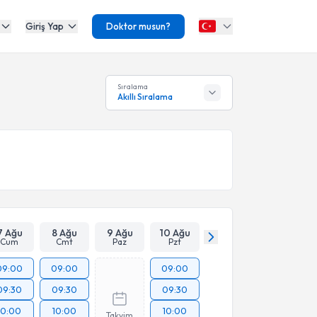
Giriş Yap
Doktor musun?
Sıralama
Akıllı Sıralama
7 Ağu
8 Ağu
9 Ağu
10 Ağu
Cum
Cmt
Paz
Pzt
09:00
09:00
09:00
09:30
09:30
09:30
10:00
10:00
10:00
Takvim