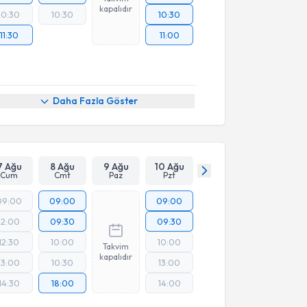
kapalıdır
10:30
10:30
10:30
11:30
11:00
Daha Fazla Göster
7 Ağu
8 Ağu
9 Ağu
10 Ağu
Cum
Cmt
Paz
Pzt
09:00
09:00
09:00
12:00
09:30
09:30
12:30
10:00
10:00
Takvim
kapalıdır
13:00
10:30
13:00
14:30
18:00
14:00