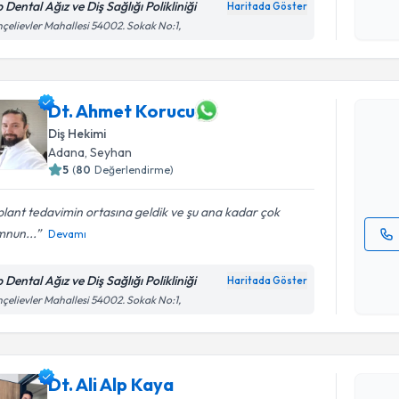
 Dental Ağız ve Diş Sağlığı Polikliniği
Haritada Göster
okudum
çelievler Mahallesi 54002. Sokak No:1,
işlenm
Randevu T
Dt. Ahmet
Dt. Ahmet Korucu
uzmandan ra
Diş Hekimi
posta ile bi
Adana
, Seyhan
5
(
80
Değerlendirme)
E-posta Ad
lant tedavimin ortasına geldik ve şu ana kadar çok
nun...
Devamı
Kişisel
okudum
 Dental Ağız ve Diş Sağlığı Polikliniği
Haritada Göster
işlenm
çelievler Mahallesi 54002. Sokak No:1,
Randevu T
Dt. Ali Alp Kaya
Dt. Ali Alp