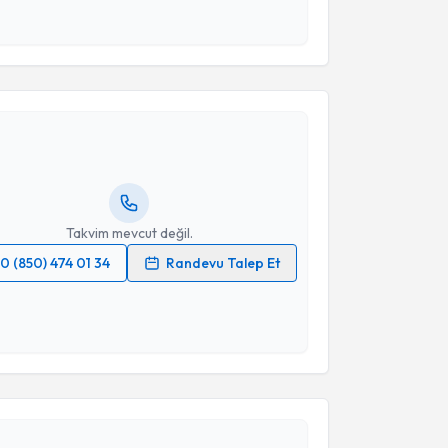
 ve kişisel verilerimin belirtilen kapsamda
esini kabul ediyorum.
akvimi Talebi
Takvim Talebini Gönder
 Korucu
için randevu takvimi talebi oluşturun. Size bu
ndevu almanız için bir takvim hazırlandığında e-
lgilendireceğiz.
resiniz
Takvim mevcut değil.
0 (850) 474 01 34
Randevu Talep Et
 verilerimin işlenmesine ilişkin
Aydınlatma Metni
'ni
 ve kişisel verilerimin belirtilen kapsamda
esini kabul ediyorum.
akvimi Talebi
Takvim Talebini Gönder
 Kaya
için randevu takvimi talebi oluşturun. Size bu