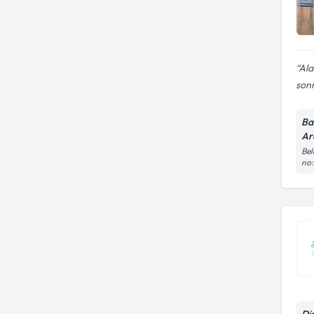
Ala
sonr
Ba
Ar
Bel
no