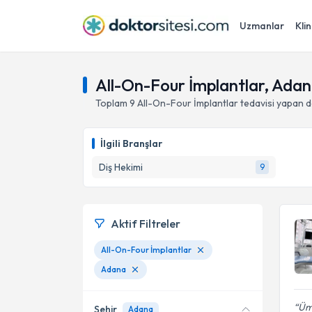
Uzmanlar
Klin
All-On-Four İmplantlar, Ada
Toplam
9
All-On-Four İmplantlar
tedavisi yapan 
İlgili Branşlar
Diş Hekimi
9
Aktif Filtreler
All-On-Four İmplantlar
Adana
Ümi
Şehir
Adana