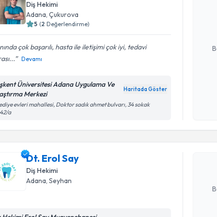
Diş Hekimi
uzmandan ra
Adana
, Çukurova
posta ile bi
5
(
2
Değerlendirme)
E-posta Ad
nında çok başarılı, hasta ile iletişimi çok iyi, tedavi
B
ası...
Devamı
Kişisel
şkent Üniversitesi Adana Uygulama Ve
Haritada Göster
okudum
aştırma Merkezi
işlenm
Randevu T
ediye evleri mahallesi, Doktor sadık ahmet bulvarı, 34 sokak
:42/a
Dt. Erol S
uzmandan ra
Dt. Erol Say
posta ile bi
Diş Hekimi
E-posta Ad
Adana
, Seyhan
B