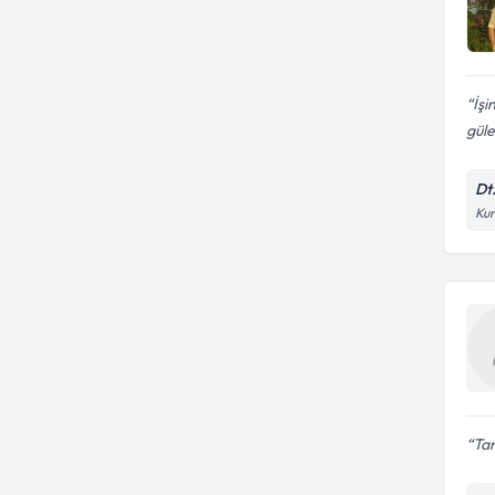
İş
güle
Dt
Kur
Tan