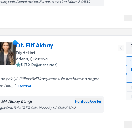
tuluş Mah. Demokrasi cd. Ful apt. A blok kat 1 daire 2, 01130
Dt. Elif Akbay
Diş Hekimi
Adana
, Çukurova
5
(
70
Değerlendirme)
nde çok iyi. Güleryüzlü karşılaması ile hastalarına deger
n işini...
Devamı
 Elif Akbay Kliniği
Haritada Göster
gut Özal Bulv. 78178 Sok . Yener Apt. B Blok K:1 D:2