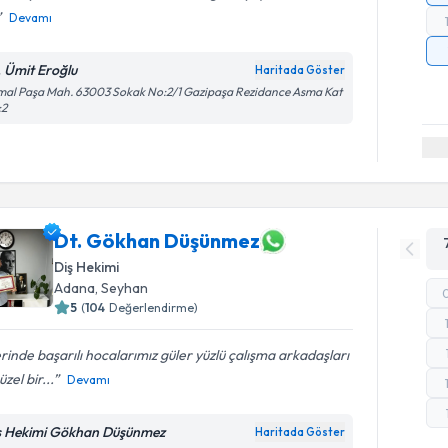
Devamı
. Ümit Eroğlu
Haritada Göster
al Paşa Mah. 63003 Sokak No:2/1 Gazipaşa Rezidance Asma Kat
:2
Dt. Gökhan Düşünmez
Diş Hekimi
Adana
, Seyhan
5
(
104
Değerlendirme)
erinde başarılı hocalarımız güler yüzlü çalışma arkadaşları
üzel bir...
Devamı
ş Hekimi Gökhan Düşünmez
Haritada Göster