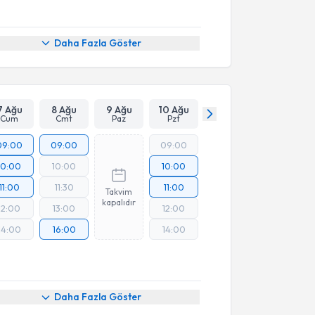
Daha Fazla Göster
7 Ağu
8 Ağu
9 Ağu
10 Ağu
Cum
Cmt
Paz
Pzt
09:00
09:00
09:00
10:00
10:00
10:00
11:00
11:30
11:00
Takvim
kapalıdır
12:00
13:00
12:00
14:00
16:00
14:00
Daha Fazla Göster