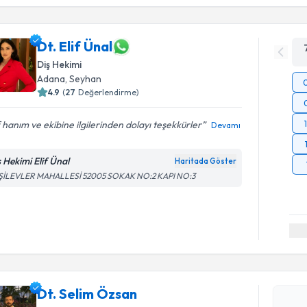
Dt. Elif Ünal
Diş Hekimi
Adana
, Seyhan
4.9
(
27
Değerlendirme)
f hanım ve ekibine ilgilerinden dolayı teşekkürler
Devamı
ş Hekimi Elif Ünal
Haritada Göster
ŞİLEVLER MAHALLESİ 52005 SOKAK NO:2 KAPI NO:3
Randevu T
Dt. Selim
Dt. Selim Özsan
uzmandan ra