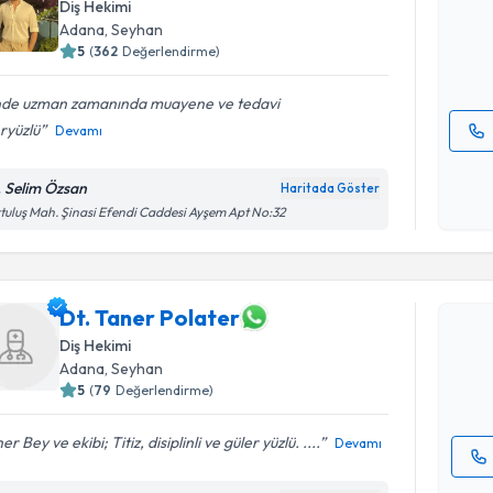
Diş Hekimi
posta ile bi
Adana
, Seyhan
5
(
362
Değerlendirme)
E-posta Ad
inde uzman zamanında muayene ve tedavi
ryüzlü
Devamı
Kişisel
okudum
. Selim Özsan
Haritada Göster
işlenm
tuluş Mah. Şinasi Efendi Caddesi Ayşem Apt No:32
Randevu T
Dt. Taner
Dt. Taner Polater
uzmandan ra
posta ile bi
Diş Hekimi
Adana
, Seyhan
E-posta Ad
5
(
79
Değerlendirme)
er Bey ve ekibi; Titiz, disiplinli ve güler yüzlü. ....
Devamı
Kişisel