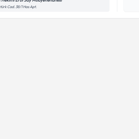
ş Hekimi Erol Say Muayenehanesi
Kişisel
türk Cad. 38/1 Has Apt.
okudum
işlenm