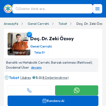
Doktor, klinik ara...
Anasayfa
Genel Cerrahi
Tokat
Doç. Dr. Zeki Özso
Doç. Dr. Zeki Özsoy
Genel Cerrahi
Takip Et
7
Fotoğraf
Doç. Dr. Zeki Özsoy Profil Fotoğrafı
Bariatik ve Metabolik Cerrahi, Barsak sarkması (Rektosel),
Duodenal Ülser
devamı
Tokat
5.0
1 Adres
(
8
Değerlendirme)
Randevu Al