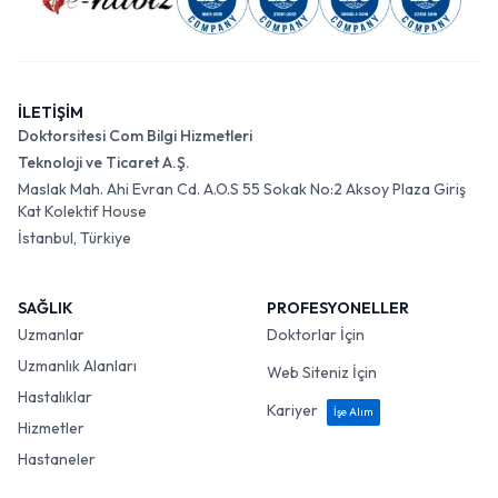
İLETİŞİM
Doktorsitesi Com Bilgi Hizmetleri
Teknoloji ve Ticaret A.Ş.
Maslak Mah. Ahi Evran Cd. A.O.S 55 Sokak No:2 Aksoy Plaza Giriş
Kat Kolektif House
İstanbul, Türkiye
SAĞLIK
PROFESYONELLER
Uzmanlar
Doktorlar İçin
Uzmanlık Alanları
Web Siteniz İçin
Hastalıklar
Kariyer
İşe Alım
Hizmetler
Hastaneler