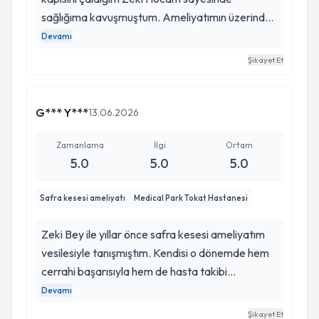
sağlığıma kavuşmuştum. Ameliyatımın üzerinden
yıllar geçti ve bu zaman zarfında ne bir
Devamı
nüksetme ne de en ufak bir rahatsızlık yaşadım.
Şikayet Et
O dönem korkuyla gittiğim muayeneden bugün
İyi ki Zeki Hocamı seçmişim diyerek
bahsediyorum. Yıllar sonra bile kendisine
G*** Y***
13.06.2026
dualarımı eksik etmem. Bu dertle boğuşan
herkese Zeki Hocamı tek geçerim.
Zamanlama
İlgi
Ortam
5.0
5.0
5.0
Safra kesesi ameliyatı
Medical Park Tokat Hastanesi
Zeki Bey ile yıllar önce safra kesesi ameliyatım
vesilesiyle tanışmıştım. Kendisi o dönemde hem
cerrahi başarısıyla hem de hasta takibi
konusundaki titizliğiyle beni çok etkilemişti.
Devamı
Aradan geçen bunca zamana rağmen
Şikayet Et