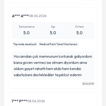
operasyonla ilgili en ufak bir sorun yaşamadım,
kendisinin elinin hafifliğine ve tecrübesine hep
güvenim tam oldu. Bugün hala başarılı işlerine ve
A*** A***
08.06.2026
akademik kariyerine devam ettiğini görmek çok
gurur verici. Genel cerrahi denince benim için tek
Zamanlama
İlgi
Ortam
5.0
5.0
5.0
isimdir.
Tüp mide ameliyatı
Medical Park Tokat Hastanesi
Hocamdan çok memnunum korkarak gidiyordum
bana güven vermez ise olmam diyordum ama
oldum gayet rahattı hem ekibi hem kendisi
sabırla beni desteklediler teşekkür ederim
Şikayet Et
İ*** P***
08.06.2026