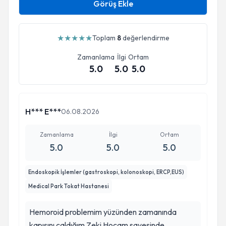
Görüş Ekle
★
★
★
★
★
Toplam
8
değerlendirme
Zamanlama
İlgi
Ortam
5.0
5.0
5.0
H*** E***
06.08.2026
Zamanlama
İlgi
Ortam
5.0
5.0
5.0
Endoskopik İşlemler (gastroskopi, kolonoskopi, ERCP,EUS)
Medical Park Tokat Hastanesi
Hemoroid problemim yüzünden zamanında
kapısını çaldığım Zeki Hocam sayesinde