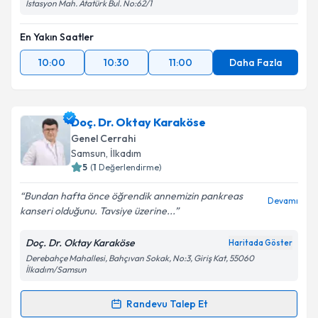
İstasyon Mah. Atatürk Bul. No:62/1
Takvim Talebini Gönder
En Yakın Saatler
10:00
10:30
11:00
Daha Fazla
Doç. Dr. Oktay Karaköse
Genel Cerrahi
Samsun
, İlkadım
5
(
1
Değerlendirme)
Bundan hafta önce öğrendik annemizin pankreas
Devamı
kanseri olduğunu. Tavsiye üzerine...
Doç. Dr. Oktay Karaköse
Haritada Göster
Derebahçe Mahallesi, Bahçıvan Sokak, No:3, Giriş Kat, 55060
İlkadım/Samsun
Randevu Talep Et
Randevu Takvimi Talebi