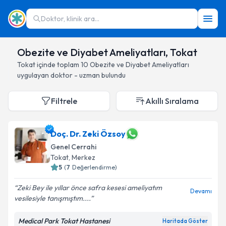
Doktor, klinik ara...
Obezite ve Diyabet Ameliyatları, Tokat
Tokat
içinde toplam
10
Obezite ve Diyabet Ameliyatları
uygulayan doktor - uzman bulundu
Filtrele
Akıllı Sıralama
Doç. Dr. Zeki Özsoy
Genel Cerrahi
Tokat
, Merkez
5
(
7
Değerlendirme)
Zeki Bey ile yıllar önce safra kesesi ameliyatım
Devamı
vesilesiyle tanışmıştım....
Medical Park Tokat Hastanesi
Haritada Göster