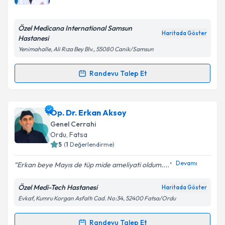
E-posta Adresiniz
Özel Medicana International Samsun
Haritada Göster
Hastanesi
Yenimahalle, Ali Rıza Bey Blv., 55080 Canik/Samsun
Kişisel verilerimin işlenmesine ilişkin
Aydınlatma
Metni
'ni okudum ve kişisel verilerimin belirtilen
Randevu Talep Et
Randevu Takvimi Talebi
kapsamda işlenmesini kabul ediyorum.
Op. Dr. Ömer Faruk Bük
için randevu takvimi talebi
Op. Dr. Erkan Aksoy
Takvim Talebini Gönder
oluşturun. Size bu uzmandan randevu almanız için bir
Genel Cerrahi
takvim hazırlandığında e-posta ile bilgilendireceğiz.
Ordu
, Fatsa
5
(
1
Değerlendirme)
E-posta Adresiniz
Devamı
Erkan beye Mayıs de tüp mide ameliyati oldum....
Özel Medi-Tech Hastanesi
Haritada Göster
Evkaf, Kumru Korgan Asfaltı Cad. No:34, 52400 Fatsa/Ordu
Kişisel verilerimin işlenmesine ilişkin
Aydınlatma
Metni
'ni okudum ve kişisel verilerimin belirtilen
kapsamda işlenmesini kabul ediyorum.
Randevu Talep Et