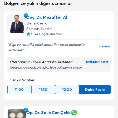
Bölgenize yakın diğer uzmanlar
oluşturun. Size bu uzmandan randevu almanız için bir
takvim hazırlandığında e-posta ile bilgilendireceğiz.
Doç. Dr. Muzaffer Al
E-posta Adresiniz
Genel Cerrahi
Samsun
, İlkadım
5
(
24
Değerlendirme)
Bilgi ve rahatlık edici sohbetler emin adimlarla
Kişisel verilerimin işlenmesine ilişkin
Aydınlatma
Devamı
ilerlemek
Metni
'ni okudum ve kişisel verilerimin belirtilen
kapsamda işlenmesini kabul ediyorum.
Özel Samsun Büyük Anadolu Hastanesi
Haritada Göster
İstasyon, Atatürk Bl. No:62/1, 55060 İlkadım/Samsun
Takvim Talebini Gönder
En Yakın Saatler
11:00
11:30
12:00
Daha Fazla
Op. Dr. Salih Can Çelik