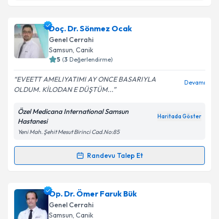
Doç. Dr. Oktay Karaköse
için randevu takvimi talebi
Doç. Dr. Sönmez Ocak
oluşturun. Size bu uzmandan randevu almanız için bir
Genel Cerrahi
takvim hazırlandığında e-posta ile bilgilendireceğiz.
Samsun
, Canik
5
(
3
Değerlendirme)
E-posta Adresiniz
EVEETT AMELIYATIMI AY ONCE BASARIYLA
Devamı
OLDUM. KİLODAN E DÜŞTÜM...
Özel Medicana International Samsun
Kişisel verilerimin işlenmesine ilişkin
Aydınlatma
Haritada Göster
Hastanesi
Metni
'ni okudum ve kişisel verilerimin belirtilen
Yeni Mah. Şehit Mesut Birinci Cad.No:85
kapsamda işlenmesini kabul ediyorum.
Randevu Talep Et
Randevu Takvimi Talebi
Takvim Talebini Gönder
Doç. Dr. Sönmez Ocak
için randevu takvimi talebi
Op. Dr. Ömer Faruk Bük
oluşturun. Size bu uzmandan randevu almanız için bir
Genel Cerrahi
takvim hazırlandığında e-posta ile bilgilendireceğiz.
Samsun
, Canik