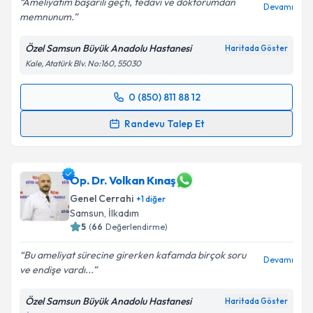
Ameliyatım başarılı geçti, tedavi ve doktorumdan
Devamı
memnunum.
Özel Samsun Büyük Anadolu Hastanesi
Haritada Göster
Kale, Atatürk Blv. No:160, 55030
0 (850) 811 88 12
Randevu Takvimi Talebi
Randevu Talep Et
Op. Dr. Sedat Ocak
için randevu takvimi talebi
oluşturun. Size bu uzmandan randevu almanız için bir
takvim hazırlandığında e-posta ile bilgilendireceğiz.
Op. Dr. Volkan Kınaş
Genel Cerrahi
+
1
diğer
E-posta Adresiniz
Samsun
, İlkadım
5
(
66
Değerlendirme)
Bu ameliyat sürecine girerken kafamda birçok soru
Devamı
ve endişe vardı...
Kişisel verilerimin işlenmesine ilişkin
Aydınlatma
Metni
'ni okudum ve kişisel verilerimin belirtilen
Özel Samsun Büyük Anadolu Hastanesi
Haritada Göster
kapsamda işlenmesini kabul ediyorum.