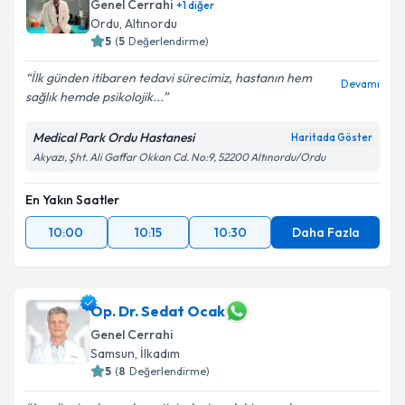
Genel Cerrahi
+
1
diğer
Ordu
, Altınordu
5
(
5
Değerlendirme)
İlk günden itibaren tedavi sürecimiz, hastanın hem
Devamı
sağlık hemde psikolojik...
Medical Park Ordu Hastanesi
Haritada Göster
Akyazı, Şht. Ali Gaffar Okkan Cd. No:9, 52200 Altınordu/Ordu
En Yakın Saatler
10:00
10:15
10:30
Daha Fazla
Op. Dr. Sedat Ocak
Genel Cerrahi
Samsun
, İlkadım
5
(
8
Değerlendirme)