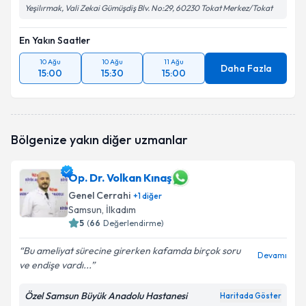
Yeşilırmak, Vali Zekai Gümüşdiş Blv. No:29, 60230 Tokat Merkez/Tokat
En Yakın Saatler
10 Ağu
10 Ağu
11 Ağu
Daha Fazla
15:00
15:30
15:00
Bölgenize yakın diğer uzmanlar
Op. Dr. Volkan Kınaş
Genel Cerrahi
+
1
diğer
Samsun
, İlkadım
5
(
66
Değerlendirme)
Bu ameliyat sürecine girerken kafamda birçok soru
Devamı
ve endişe vardı...
Özel Samsun Büyük Anadolu Hastanesi
Haritada Göster