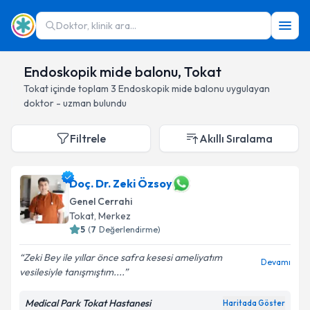
Doktor, klinik ara...
Endoskopik mide balonu, Tokat
Tokat
içinde toplam
3
Endoskopik mide balonu
uygulayan
doktor - uzman bulundu
Filtrele
Akıllı Sıralama
Doç. Dr. Zeki Özsoy
Genel Cerrahi
Tokat
, Merkez
5
(
7
Değerlendirme)
Zeki Bey ile yıllar önce safra kesesi ameliyatım
Devamı
vesilesiyle tanışmıştım....
Medical Park Tokat Hastanesi
Haritada Göster