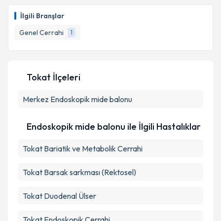
Prof. Dr. Ali Naki Ulusoy
için randevu takvimi talebi
oluşturun. Size bu uzmandan randevu almanız için bir
İlgili Branşlar
takvim hazırlandığında e-posta ile bilgilendireceğiz.
Genel Cerrahi
1
E-posta Adresiniz
Tokat İlçeleri
Kişisel verilerimin işlenmesine ilişkin
Aydınlatma
Merkez
Metni
Endoskopik mide balonu
'ni okudum ve kişisel verilerimin belirtilen
kapsamda işlenmesini kabul ediyorum.
Endoskopik mide balonu ile İlgili Hastalıklar
Takvim Talebini Gönder
Tokat Bariatik ve Metabolik Cerrahi
Tokat Barsak sarkması (Rektosel)
Tokat Duodenal Ülser
Tokat Endoskopik Cerrahi