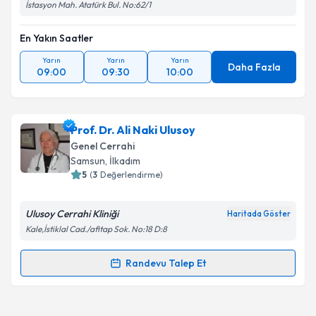
İstasyon Mah. Atatürk Bul. No:62/1
En Yakın Saatler
Yarın
Yarın
Yarın
Daha Fazla
09:00
09:30
10:00
Prof. Dr. Ali Naki Ulusoy
Genel Cerrahi
Samsun
, İlkadım
5
(
3
Değerlendirme)
Ulusoy Cerrahi Kliniği
Haritada Göster
Kale,İstiklal Cad./afitap Sok. No:18 D:8
Randevu Talep Et
Randevu Takvimi Talebi