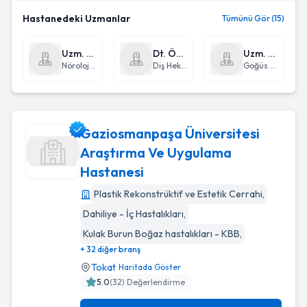
Hastanedeki Uzmanlar
Tümünü Gör (15)
Uzm. Dr. Özlem Bekdemir Özüak
Dt. Özlem Toprak
Uzm. Dr. Yılmaz Duru
Nöroloji (Beyin ve Sinir Hastalıkları)
Diş Hekimi
Göğüs Hastalıkları
Gaziosmanpaşa Üniversitesi
Araştırma Ve Uygulama
Hastanesi
Gaziosmanpaşa Üniversitesi Araştırma Ve Uygulama Hasta
Plastik Rekonstrüktif ve Estetik Cerrahi
,
Dahiliye - İç Hastalıkları
,
Kulak Burun Boğaz hastalıkları - KBB
,
+ 32 diğer branş
Tokat
Haritada Göster
5.0
(
32
) Değerlendirme