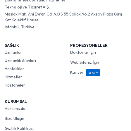
Doktorsitesi Com Bilgi Hizmetleri
Teknoloji ve Ticaret A.Ş.
Maslak Mah. Ahi Evran Cd. A.O.S 55 Sokak No:2 Aksoy Plaza Giriş
Kat Kolektif House
İstanbul, Türkiye
SAĞLIK
PROFESYONELLER
Uzmanlar
Doktorlar İçin
Uzmanlık Alanları
Web Siteniz İçin
Hastalıklar
Kariyer
İşe Alım
Hizmetler
Hastaneler
KURUMSAL
Hakkımızda
Bize Ulaşın
Gizlilik Politikası