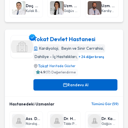
Doç. Dr. Ceyhun Aksakal
Uzm. Dr. Fadime Duran Yücesoy
Uzm. Dr. Mehmet Gültekin Ercan
Kulak Burun Boğaz hastalıkları - KBB
Göğüs Hastalıkları
Kardiyoloji
Tokat Devlet Hastanesi
Kardiyoloji
,
Beyin ve Sinir Cerrahisi
,
Dahiliye - İç Hastalıkları
,
+ 24 diğer branş
Tokat Devlet Hastanesi
Tokat
Haritada Göster
4.9
(
17
) Değerlendirme
Randevu Al
Hastanedeki Uzmanlar
Tümünü Gör (59)
Ass. Dr. Uğur Kulu
Dr. Hatice Akman
Dr. Kadri Ceberut
Nöroloji (Beyin ve Sinir Hastalıkları)
Tıbbi Patoloji
Göğüs Cerrahisi