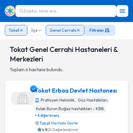
Doktor, klinik ara...
Tokat
İlçe
Genel Cerrahi
Filtreler
Tokat Genel Cerrahi Hastaneleri &
Merkezleri
Toplam
6
hastane bulundu.
Tokat Erbaa Devlet Hastanesı
Pratisyen Hekimlik
,
Göz Hastalıkları
,
Kulak Burun Boğaz hastalıkları - KBB
,
Tokat Erbaa Devlet Hastanesı
+ 6 diğer branş
Tokat
Haritada Göster
4.8
(
2
) Değerlendirme