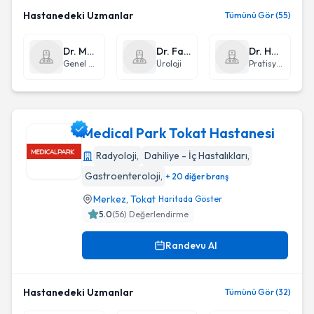
Hastanedeki Uzmanlar
Tümünü Gör (55)
Dr. Mehmet Cihat Özek
Dr. Fatih Fırat
Dr. Halil İbrahim Kaçar
Genel Cerrahi
Üroloji
Pratisyen Hekimlik
Medical Park Tokat Hastanesi
Radyoloji
,
Dahiliye - İç Hastalıkları
,
Gastroenteroloji
,
+ 20 diğer branş
Medical Park Tokat Hastanesi
Merkez
,
Tokat
Haritada Göster
5.0
(
56
) Değerlendirme
Randevu Al
Hastanedeki Uzmanlar
Tümünü Gör (32)