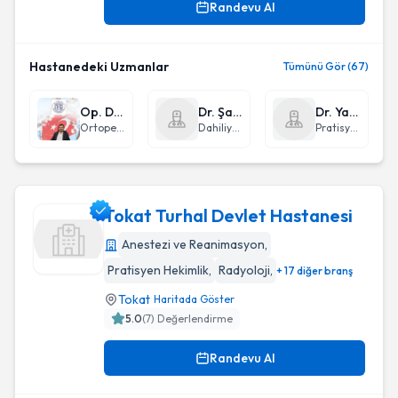
Randevu Al
Hastanedeki Uzmanlar
Tümünü Gör (67)
Op. Dr. Orhan Balta
Dr. Şafak Şahin
Dr. Yasin Taşkın
Ortopedi ve Travmatoloji
Dahiliye - İç Hastalıkları
Pratisyen Hekimlik
Tokat Turhal Devlet Hastanesi
Anestezi ve Reanimasyon
,
Pratisyen Hekimlik
,
Radyoloji
,
+ 17 diğer branş
Tokat Turhal Devlet Hastanesi
Tokat
Haritada Göster
5.0
(
7
) Değerlendirme
Randevu Al