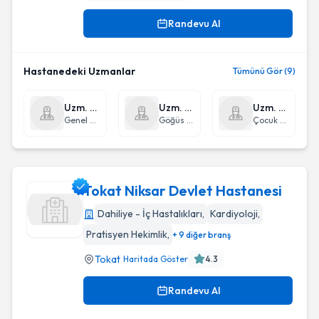
Randevu Al
Hastanedeki Uzmanlar
Tümünü Gör (9)
Uzm. Dr. Özhan Özcan
Uzm. Dr. Hüseyin Evren Eren
Uzm. Dr. Şakir Şar
Genel Cerrahi
Göğüs Cerrahisi
Çocuk Sağlığı ve Hastalıkları
Tokat Niksar Devlet Hastanesi
Dahiliye - İç Hastalıkları
,
Kardiyoloji
,
Pratisyen Hekimlik
,
+ 9 diğer branş
Tokat Niksar Devlet Hastanesi
Tokat
Haritada Göster
4.3
Randevu Al