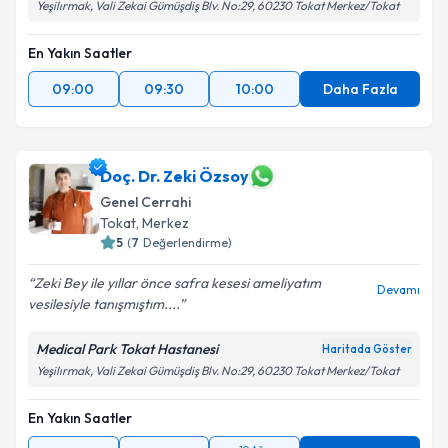
Yeşilırmak, Vali Zekai Gümüşdiş Blv. No:29, 60230 Tokat Merkez/Tokat
En Yakın Saatler
09:00
09:30
10:00
Daha Fazla
Doç. Dr. Zeki Özsoy
Genel Cerrahi
Tokat
, Merkez
5
(
7
Değerlendirme)
Zeki Bey ile yıllar önce safra kesesi ameliyatım
Devamı
vesilesiyle tanışmıştım....
Medical Park Tokat Hastanesi
Haritada Göster
Yeşilırmak, Vali Zekai Gümüşdiş Blv. No:29, 60230 Tokat Merkez/Tokat
En Yakın Saatler