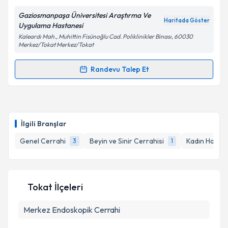
Gaziosmanpaşa Üniversitesi Araştırma Ve
Kişisel verilerimin işlenmesine ilişkin
Aydınlatma
Haritada Göster
Uygulama Hastanesi
Metni
'ni okudum ve kişisel verilerimin belirtilen
Kaleardı Mah., Muhittin Fisünoğlu Cad. Poliklinikler Binası, 60030
kapsamda işlenmesini kabul ediyorum.
Merkez/Tokat Merkez/Tokat
Randevu Talep Et
Takvim Talebini Gönder
Randevu Takvimi Talebi
Doç. Dr. Mehmet Fatih Daşıran
için randevu takvimi
talebi oluşturun. Size bu uzmandan randevu almanız
İlgili Branşlar
için bir takvim hazırlandığında e-posta ile
bilgilendireceğiz.
Genel Cerrahi
Beyin ve Sinir Cerrahisi
Kadın Hastal
3
1
E-posta Adresiniz
Tokat İlçeleri
Merkez
Kişisel verilerimin işlenmesine ilişkin
Endoskopik Cerrahi
Aydınlatma
Metni
'ni okudum ve kişisel verilerimin belirtilen