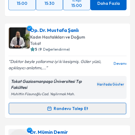
10 Ağu
15:00
15:30
Daha Fazla
15:00
Op. Dr. Mustafa Şanlı
Kadın Hastalıkları ve Doğum
Tokat
5
(
9
Değerlendirme)
Doktor beyle yollarımız iyi ki kesişmiş. Güler yüzü,
Devamı
açıklayıcı anlatımı,...
Tokat Gaziosmanpaşa Üniversitesi Tıp
Haritada Göster
Fakültesi
Muhittin Füsunoğlu Cad. Yeşilırmak Mah.
Randevu Talep Et
Randevu Takvimi Talebi
Op. Dr. Mustafa Şanlı
için randevu takvimi talebi
Dr. Mümin Demir