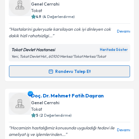
oluşturun. Size bu uzmandan randevu almanız için bir
Genel Cerrahi
takvim hazırlandığında e-posta ile bilgilendireceğiz.
Tokat
4.9
(
4
Değerlendirme)
E-posta Adresiniz
Hastalarini guleryuzle karsilayan cok iyi dinleyen cok
Devamı
dakik hizli rahatsizligi...
Tokat Devlet Hastanesi
Haritada Göster
Kişisel verilerimin işlenmesine ilişkin
Aydınlatma
Yeni, Tokat Devlet Hst., 60100 Merkez/Tokat Merkez/Tokat
Metni
'ni okudum ve kişisel verilerimin belirtilen
kapsamda işlenmesini kabul ediyorum.
Randevu Talep Et
Randevu Takvimi Talebi
Takvim Talebini Gönder
Dr. Mümin Demir
için randevu takvimi talebi
Doç. Dr. Mehmet Fatih Daşıran
oluşturun. Size bu uzmandan randevu almanız için bir
Genel Cerrahi
takvim hazırlandığında e-posta ile bilgilendireceğiz.
Tokat
5
(
2
Değerlendirme)
E-posta Adresiniz
Hocamizin hastalığımiz konusunda uyguladığı tedavi ile
Devamı
ameliyat iş ve işlemlerinden...