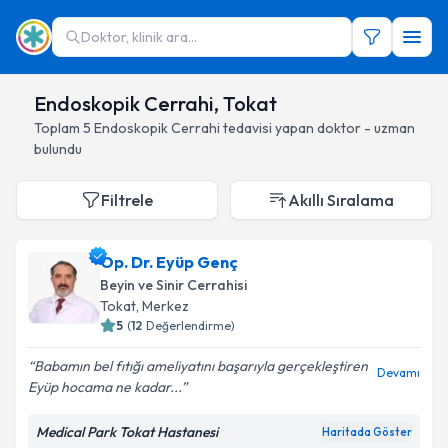
Doktor, klinik ara...
Endoskopik Cerrahi, Tokat
Toplam
5
Endoskopik Cerrahi
tedavisi yapan doktor - uzman
bulundu
Filtrele
Akıllı Sıralama
Op. Dr. Eyüp Genç
Beyin ve Sinir Cerrahisi
Tokat
, Merkez
5
(
12
Değerlendirme)
Babamın bel fıtığı ameliyatını başarıyla gerçekleştiren
Devamı
Eyüp hocama ne kadar...
Medical Park Tokat Hastanesi
Haritada Göster