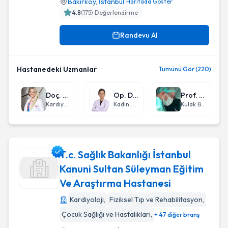
Bakırköy
,
İstanbul
Haritada Göster
4.8
(
175
) Değerlendirme
Randevu Al
Hastanedeki Uzmanlar
Tümünü Gör (220)
Doç. Dr. Özge Özden Tok
Op. Dr. Nadire Sevda İdil
Prof. Dr. İbrahim Erdim
Kardiyoloji
Kadın Hastalıkları ve Doğum
Kulak Burun Boğaz hastalıkları - KBB
T.c. Sağlık Bakanlığı İstanbul
Kanuni Sultan Süleyman Eğitim
Ve Araştırma Hastanesi
T.c. Sağlık Bakanlığı İstanbul Kanuni Sultan Süleyman Eğiti
Kardiyoloji
,
Fiziksel Tıp ve Rehabilitasyon
,
Çocuk Sağlığı ve Hastalıkları
,
+ 47 diğer branş