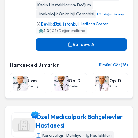
Özel Medicana International İstanbul Hastanesi
Kadın Hastalıkları ve Doğum
,
Jinekolojik Onkoloji Cerrahisi
,
+ 25 diğer branş
Beylikdüzü
,
İstanbul
Haritada Göster
5.0
(
103
) Değerlendirme
Randevu Al
Hastanedeki Uzmanlar
Tümünü Gör (26)
Uzm. Dr. Kamuran Seyidoğlu
Op. Dr. Ali Metin Celep
Op. Dr. İbrahim Savaş Yıldırım
Kardiyoloji
Kadın Hastalıkları ve Doğum
Kalp Damar Cerrahisi
Özel Medicalpark Bahçelıevler
Hastanesi
Kardiyoloji
,
Dahiliye - İç Hastalıkları
,