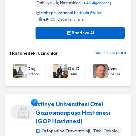
Dahiliye - İç Hastalıkları
,
+ 40 diğer branş
Maltepe
,
İstanbul
Haritada Göster
4.9
(
120
) Değerlendirme
Randevu Al
Hastanedeki Uzmanlar
Tümünü Gör (200)
Doç. Dr. İlker Çolak
Op. Dr. Lokman Tekin Ertekin
Uzm. Dr. Süleyman Kuğu
Ortopedi ve Travmatoloji
Kadın Hastalıkları ve Doğum
Göz Hastalıkları
İstinye Üniversitesi Özel
Gaziosmanpaşa Hastanesi
(GOP Hastanesi)
İstinye Üniversitesi Özel Gaziosmanpaşa Hastanesi (GOP H
Ortopedi ve Travmatoloji
,
Tıbbi Onkoloji
,