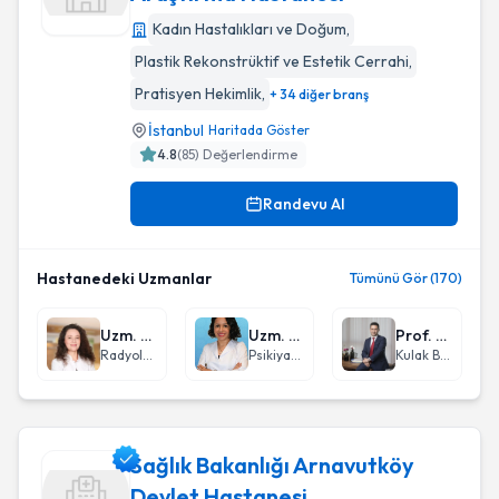
Kadın Hastalıkları ve Doğum
,
İstanbul Bağcılar Eğıtım Ve Araştirma Hastanesı
Plastik Rekonstrüktif ve Estetik Cerrahi
,
Pratisyen Hekimlik
,
+ 34 diğer branş
İstanbul
Haritada Göster
4.8
(
85
) Değerlendirme
Randevu Al
Hastanedeki Uzmanlar
Tümünü Gör (170)
Uzm. Dr. Gülen Safiye Temel
Uzm. Dr. Sevda Gümüş Şanlı
Prof. Dr. Ümit Taşkın
Radyoloji
Psikiyatri
Kulak Burun Boğaz hastalıkları - KBB
Sağlık Bakanlığı Arnavutköy
Devlet Hastanesi