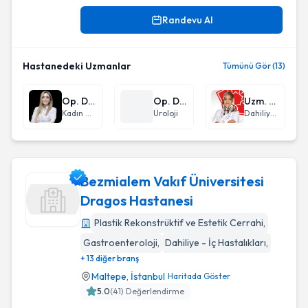
Randevu Al
Hastanedeki Uzmanlar
Tümünü Gör (13)
Op. Dr. Vefa Yılmazer
Op. Dr. Mehmet Kürşad Pekdemir
Uzm. Dr. Nazan Çukadar
Kadın Hastalıkları ve Doğum
Üroloji
Dahiliye - İç Hastalıkları
Bezmialem Vakıf Üniversitesi
Dragos Hastanesi
Plastik Rekonstrüktif ve Estetik Cerrahi
,
Bezmialem Vakıf Üniversitesi Dragos Hastanesi
Gastroenteroloji
,
Dahiliye - İç Hastalıkları
,
+ 13 diğer branş
Maltepe
,
İstanbul
Haritada Göster
5.0
(
41
) Değerlendirme