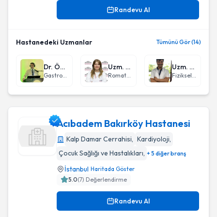
Randevu Al
Hastanedeki Uzmanlar
Tümünü Gör (14)
Dr. Öğr. Üyesi Sercan Kiremitçi
Uzm. Dr. Feyza Ak
Uzm. Dr. Bayram Bayiş
Gastroenteroloji
Romatoloji
Fiziksel Tıp ve Rehabilitasyon
Acıbadem Bakırköy Hastanesi
Kalp Damar Cerrahisi
,
Kardiyoloji
,
Çocuk Sağlığı ve Hastalıkları
,
+ 5 diğer branş
Acıbadem Bakırköy Hastanesi
İstanbul
Haritada Göster
5.0
(
7
) Değerlendirme
Randevu Al