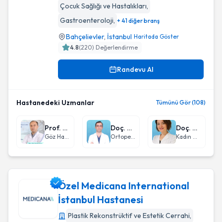
Çocuk Sağlığı ve Hastalıkları
,
Gastroenteroloji
,
+ 41 diğer branş
Bahçelievler
,
İstanbul
Haritada Göster
4.8
(
220
) Değerlendirme
Randevu Al
Hastanedeki Uzmanlar
Tümünü Gör (108)
Prof. Dr. Faruk Kaya
Doç. Dr. Erdinç Genç
Doç. Dr. Derya Kanza Gül
Göz Hastalıkları
Ortopedi ve Travmatoloji
Kadın Hastalıkları ve Doğum
Özel Medicana International
İstanbul Hastanesi
Plastik Rekonstrüktif ve Estetik Cerrahi
,