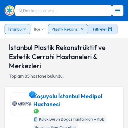
Doktor, klinik ara...
İstanbul
İlçe
Plastik Rekonstrüktif ve Estetik Cerrahi
Filtreler
İstanbul Plastik Rekonstrüktif ve
Estetik Cerrahi Hastaneleri &
Merkezleri
Toplam
85
hastane bulundu.
Koşuyolu İstanbul Medipol
Hastanesi
Koşuyolu İstanbul Medipol Hastanesi
Kulak Burun Boğaz hastalıkları - KBB
,
Beyin ve Sinir Cerrahisi
,