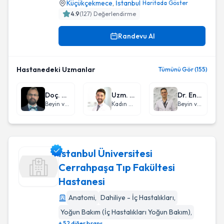
Küçükçekmece
,
İstanbul
Haritada Göster
4.9
(
127
) Değerlendirme
Randevu Al
Hastanedeki Uzmanlar
Tümünü Gör (155)
Doç. Dr. Nuri Serdar Baş
Uzm. Dr. Cem Erdoğan
Dr. Engin Çiftçi
Beyin ve Sinir Cerrahisi
Kadın Hastalıkları ve Doğum
Beyin ve Sinir Cerrahisi
İstanbul Üniversitesi
Cerrahpaşa Tıp Fakültesi
Hastanesi
İstanbul Üniversitesi Cerrahpaşa Tıp Fakültesi Hastanesi
Anatomi
,
Dahiliye - İç Hastalıkları
,
Yoğun Bakım (İç Hastalıkları Yoğun Bakım)
,
+ 52 diğer branş