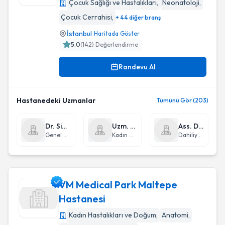
Çocuk Sağlığı ve Hastalıkları
,
Neonatoloji
,
İstanbul Şişli Hamidiye Etfal Eğıtım Ve Araştirma Hastanesı
Çocuk Cerrahisi
,
+ 44 diğer branş
İstanbul
Haritada Göster
5.0
(
142
) Değerlendirme
Randevu Al
Hastanedeki Uzmanlar
Tümünü Gör (203)
Dr. Sinan Cüneyd Hasçiçek
Uzm. Dr. Osman Aşıcıoğlu
Ass. Dr. Erhan Aslanhan
Genel Cerrahi
Kadın Hastalıkları ve Doğum
Dahiliye - İç Hastalıkları
VM Medical Park Maltepe
Hastanesi
Kadın Hastalıkları ve Doğum
,
Anatomi
,
VM Medical Park Maltepe Hastanesi