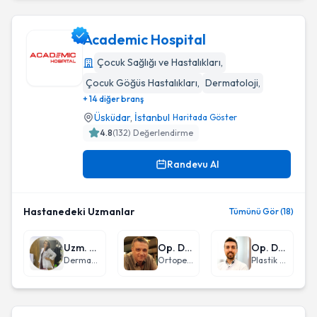
Academic Hospital
Çocuk Sağlığı ve Hastalıkları
,
Çocuk Göğüs Hastalıkları
,
Dermatoloji
,
Academic Hospital
+ 14 diğer branş
Üsküdar
,
İstanbul
Haritada Göster
4.8
(
132
) Değerlendirme
Randevu Al
Hastanedeki Uzmanlar
Tümünü Gör (18)
Uzm. Dr. Zehra Tacizer Kılınç
Op. Dr. Ercüment Zayim
Op. Dr. Jehat Kızılkan
Dermatoloji
Ortopedi ve Travmatoloji
Plastik Rekonstrüktif ve Estetik Cerrahi