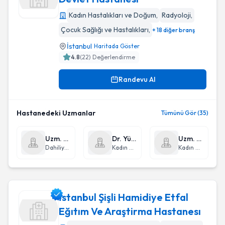
Kadın Hastalıkları ve Doğum
,
Radyoloji
,
Sağlık Bakanlığı Arnavutköy Devlet Hastanesi
Çocuk Sağlığı ve Hastalıkları
,
+ 18 diğer branş
İstanbul
Haritada Göster
4.8
(
22
) Değerlendirme
Randevu Al
Hastanedeki Uzmanlar
Tümünü Gör (35)
Uzm. Dr. Adil Hakan Solaz
Dr. Yücel Özdemir
Uzm. Dr. Mucize Eriç Özdemir
Dahiliye - İç Hastalıkları
Kadın Hastalıkları ve Doğum
Kadın Hastalıkları ve Doğum
İstanbul Şişli Hamidiye Etfal
Eğıtım Ve Araştirma Hastanesı