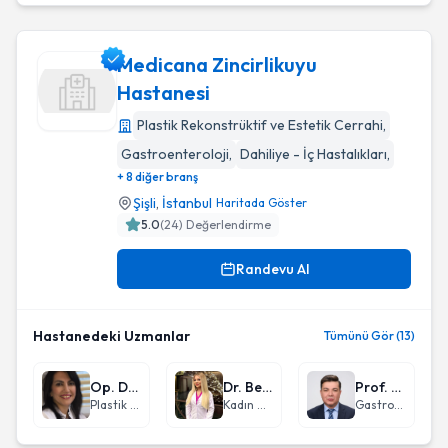
Medicana Zincirlikuyu
Hastanesi
Plastik Rekonstrüktif ve Estetik Cerrahi
,
Medicana Zincirlikuyu Hastanesi
Gastroenteroloji
,
Dahiliye - İç Hastalıkları
,
+ 8 diğer branş
Şişli
,
İstanbul
Haritada Göster
5.0
(
24
) Değerlendirme
Randevu Al
Hastanedeki Uzmanlar
Tümünü Gör (13)
Op. Dr. Ayşe Öztürk
Dr. Bengisu Özok
Prof. Dr. Ayhan Balkan
Plastik Rekonstrüktif ve Estetik Cerrahi
Kadın Hastalıkları ve Doğum
Gastroenteroloji