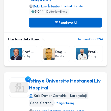
Bakırköy
,
İstanbul
Haritada Göster
5.0
(
141
) Değerlendirme
Randevu Al
Hastanedeki Uzmanlar
Tümünü Gör (224)
Prof. Dr. Mustafa Kadıhasanoğlu
Doç. Dr. Şükrü Arslan
Prof. Dr. Mehmet Hakan Karpuz
Üroloji
Kardiyoloji
Kardiyoloji
İstinye Üniversite Hastanesi Liv
Hospital
Kalp Damar Cerrahisi
,
Kardiyoloji
,
İstinye Üniversite Hastanesi Liv Hospital
Genel Cerrahi
,
+ 2 diğer branş
Haritada Göster