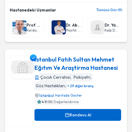
Hastanedeki Uzmanlar
Tümünü Gör (9)
Prof. Dr. Tansu Karaahmet
Dr. Abdullah Etöz
Dr. Yasemin Mamur
Kardiyoloji
Plastik Rekonstrüktif ve Estetik Cerrahi
Kalp Damar Cerrahisi
İstanbul Fatıh Sultan Mehmet
Eğıtım Ve Araştirma Hastanesi
Çocuk Cerrahisi
,
Psikiyatri
,
İstanbul Fatıh Sultan Mehmet Eğıtım Ve Araştirma Hastanes
Göz Hastalıkları
,
+ 29 diğer branş
İstanbul
Haritada Göster
4.9
(
88
) Değerlendirme
Randevu Al