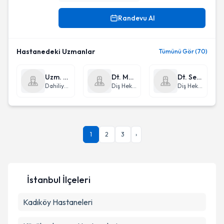
Randevu Al
Hastanedeki Uzmanlar
Tümünü Gör (70)
Uzm. Dr. Maksude Kılıç
Dt. Mücella Lermi
Dt. Semiha Aksakal
Dahiliye - İç Hastalıkları
Diş Hekimi
Diş Hekimi
1
2
3
›
İstanbul
İlçeleri
Kadıköy
Hastaneleri