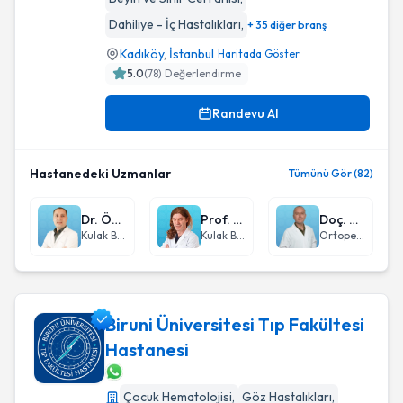
Dahiliye - İç Hastalıkları
,
+ 35 diğer branş
Kadıköy
,
İstanbul
Haritada Göster
5.0
(
78
) Değerlendirme
Randevu Al
Hastanedeki Uzmanlar
Tümünü Gör (82)
Dr. Öğr. Üyesi Hilmi Cem Kaya
Prof. Dr. Hüseyin Seven
Doç. Dr. Mustafa Şahin
Kulak Burun Boğaz hastalıkları - KBB
Kulak Burun Boğaz hastalıkları - KBB
Ortopedi ve Travmatoloji
Biruni Üniversitesi Tıp Fakültesi
Hastanesi
Biruni Üniversitesi Tıp Fakültesi Hastanesi
Çocuk Hematolojisi
,
Göz Hastalıkları
,