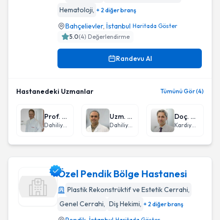
Özel Medicalpark Bahçelıevler Hastanesi
Hematoloji
,
+ 2 diğer branş
Bahçelievler
,
İstanbul
Haritada Göster
5.0
(
4
) Değerlendirme
Randevu Al
Hastanedeki Uzmanlar
Tümünü Gör (4)
Prof. Dr. Burhan Turgut
Uzm. Dr. Mutlu Demiral
Doç. Dr. Emrah Sevgili
Dahiliye - İç Hastalıkları
Dahiliye - İç Hastalıkları
Kardiyoloji
Özel Pendik Bölge Hastanesi
Plastik Rekonstrüktif ve Estetik Cerrahi
,
Genel Cerrahi
,
Diş Hekimi
,
+ 2 diğer branş
Özel Pendik Bölge Hastanesi
Haritada Göster