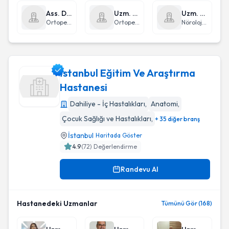
Ass. Dr. İbrahim Avşin Öztürk
Uzm. Dr. Deniz Kargın
Uzm. Dr. Birgül Baştan
Ortopedi ve Travmatoloji
Ortopedi ve Travmatoloji
Nöroloji (Beyin ve Sinir Hastalıkları)
İstanbul Eğitim Ve Araştırma
Hastanesi
Dahiliye - İç Hastalıkları
,
Anatomi
,
İstanbul Eğitim Ve Araştırma Hastanesi
Çocuk Sağlığı ve Hastalıkları
,
+ 35 diğer branş
İstanbul
Haritada Göster
4.9
(
72
) Değerlendirme
Randevu Al
Hastanedeki Uzmanlar
Tümünü Gör (168)