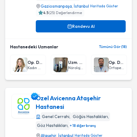
Gaziosmanpaşa
,
İstanbul
Haritada Göster
4.5
(
25
) Değerlendirme
Randevu Al
Hastanedeki Uzmanlar
Tümünü Gör (18)
Op. Dr. Feyza Gülgel Şen
Uzm. Dr. Serdar Taşdemir
Op. Dr. Kemal Şahan
Kadın Hastalıkları ve Doğum
Nöroloji (Beyin ve Sinir Hastalıkları)
Ortopedi ve Travmatoloji
Özel Avicenna Ataşehir
Hastanesi
Genel Cerrahi
,
Göğüs Hastalıkları
,
Özel Avicenna Ataşehir Hastanesi
Göz Hastalıkları
,
+ 18 diğer branş
Ataşehir
,
İstanbul
Haritada Göster