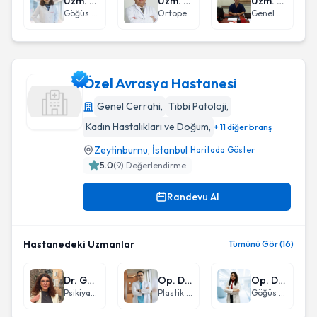
Uzm. Dr. Dida Maraşlı
Uzm. Dr. İsmail Erhan Mumcuoğlu
Uzm. Dr. Abdulkerim Özakay
Göğüs Hastalıkları
Ortopedi ve Travmatoloji
Genel Cerrahi
Özel Avrasya Hastanesi
Genel Cerrahi
,
Tıbbi Patoloji
,
Kadın Hastalıkları ve Doğum
,
+ 11 diğer branş
Özel Avrasya Hastanesi
Zeytinburnu
,
İstanbul
Haritada Göster
5.0
(
9
) Değerlendirme
Randevu Al
Hastanedeki Uzmanlar
Tümünü Gör (16)
Dr. Gözde Akbaba Çalışkan
Op. Dr. Azar Zeynalov
Op. Dr. Melike Ülker
Psikiyatri
Plastik Rekonstrüktif ve Estetik Cerrahi
Göğüs Cerrahisi