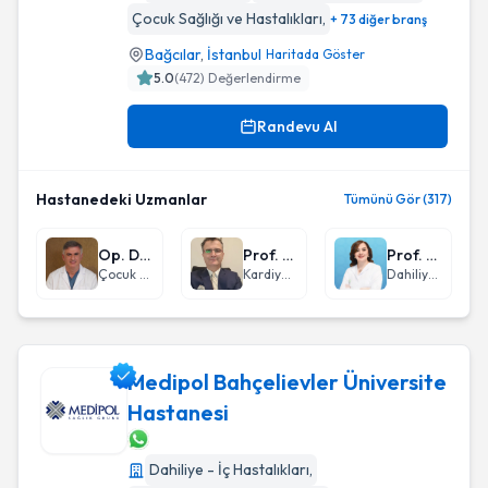
Çocuk Sağlığı ve Hastalıkları
,
+ 73 diğer branş
Bağcılar
,
İstanbul
Haritada Göster
5.0
(
472
) Değerlendirme
Randevu Al
Hastanedeki Uzmanlar
Tümünü Gör (317)
Op. Dr. Mehmet Şerif Arslan
Prof. Dr. Bülent Demir
Prof. Dr. Sevgi Aras
Çocuk Cerrahisi
Kardiyoloji
Dahiliye - İç Hastalıkları
Medipol Bahçelievler Üniversite
Hastanesi
Medipol Bahçelievler Üniversite Hastanesi
Dahiliye - İç Hastalıkları
,