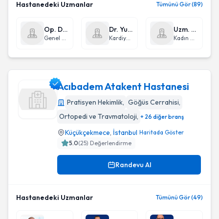
Hastanedeki Uzmanlar
Tümünü Gör (89)
Op. Dr. Mehmet Mahir Fersahoğlu
Dr. Yusuf Sinan Aydın
Uzm. Dr. İlter Yenidede
Genel Cerrahi
Kardiyoloji
Kadın Hastalıkları ve Doğum
Acıbadem Atakent Hastanesi
Pratisyen Hekimlik
,
Göğüs Cerrahisi
,
Ortopedi ve Travmatoloji
,
+ 26 diğer branş
Acıbadem Atakent Hastanesi
Küçükçekmece
,
İstanbul
Haritada Göster
5.0
(
25
) Değerlendirme
Randevu Al
Hastanedeki Uzmanlar
Tümünü Gör (49)