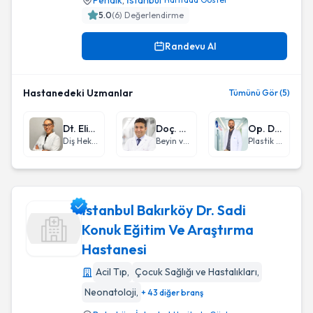
Pendik
,
İstanbul
5.0
(
6
) Değerlendirme
Randevu Al
Hastanedeki Uzmanlar
Tümünü Gör (5)
Dt. Elif Akdeniz
Doç. Dr. Halil İbrahim Sun
Op. Dr. Rojhat Çelikkaya
Diş Hekimi
Beyin ve Sinir Cerrahisi
Plastik Rekonstrüktif ve Estetik Cerrahi
İstanbul Bakırköy Dr. Sadi
Konuk Eğitim Ve Araştırma
Hastanesi
İstanbul Bakırköy Dr. Sadi Konuk Eğitim Ve Araştırma Hasta
Acil Tıp
,
Çocuk Sağlığı ve Hastalıkları
,
Neonatoloji
,
+ 43 diğer branş