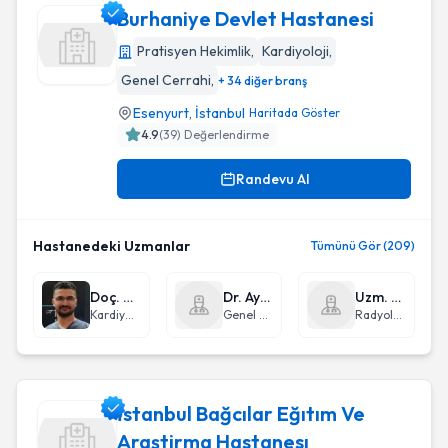
Burhaniye Devlet Hastanesi
Pratisyen Hekimlik
,
Kardiyoloji
,
Genel Cerrahi
,
+ 34 diğer branş
Burhaniye Devlet Hastanesi
Esenyurt
,
İstanbul
Haritada Göster
4.9
(
39
) Değerlendirme
Randevu Al
Hastanedeki Uzmanlar
Tümünü Gör (209)
Doç. Dr. Ersin Yıldırım
Dr. Ayşe Nur Gönen
Uzm. Dr. Feyza Kabar
Kardiyoloji
Genel Cerrahi
Radyoloji
İstanbul Bağcılar Eğıtım Ve
Araştirma Hastanesı