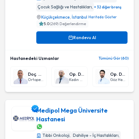
Çocuk Sağlığı ve Hastalıkları
,
+ 32 diğer branş
Küçükçekmece
,
İstanbul
Haritada Göster
5.0
(
269
) Değerlendirme
Randevu Al
Hastanedeki Uzmanlar
Tümünü Gör (60)
Doç. Dr. Suat Batar
Op. Dr. Enes Serhat Coşkun
Op. Dr. Metin Süleymanzade
Ortopedi ve Travmatoloji
Kadın Hastalıkları ve Doğum
Göz Hastalıkları
Medipol Mega Üniversite
Hastanesi
Medipol Mega Üniversite Hastanesi
Tıbbi Onkoloji
,
Dahiliye - İç Hastalıkları
,