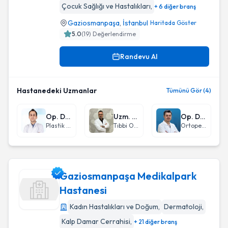
Çocuk Sağlığı ve Hastalıkları
,
+ 6 diğer branş
Gaziosmanpaşa
,
İstanbul
Haritada Göster
5.0
(
19
) Değerlendirme
Randevu Al
Hastanedeki Uzmanlar
Tümünü Gör (4)
Op. Dr. Arda Soylu
Uzm. Dr. Şahin Bedir
Op. Dr. Halil Büyükdoğan
Plastik Rekonstrüktif ve Estetik Cerrahi
Tıbbi Onkoloji
Ortopedi ve Travmatoloji
Gaziosmanpaşa Medikalpark
Hastanesi
Kadın Hastalıkları ve Doğum
,
Dermatoloji
,
Gaziosmanpaşa Medikalpark Hastanesi
Kalp Damar Cerrahisi
,
+ 21 diğer branş