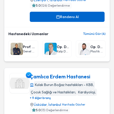
Esenyurt
,
İstanbul
5.0
(
126
) Değerlendirme
Randevu Al
Hastanedeki Uzmanlar
Tümünü Gör (4)
Prof. Dr. Ümit Koç
Op. Dr. Natalya Avincan
Op. Dr. Mehmet Emre Yeğin
Genel Cerrahi
Kalp Damar Cerrahisi
Plastik Rekonstrüktif ve Estetik Cerrahi
Çamlıca Erdem Hastanesi
Kulak Burun Boğaz hastalıkları - KBB
,
Çocuk Sağlığı ve Hastalıkları
,
Kardiyoloji
,
Çamlıca Erdem Hastanesi
+ 9 diğer branş
Üsküdar
,
İstanbul
Haritada Göster
5.0
(
13
) Değerlendirme