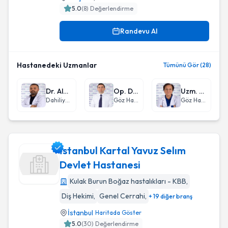
5.0
(
8
) Değerlendirme
Randevu Al
Hastanedeki Uzmanlar
Tümünü Gör (28)
Dr. Alper Daşkın
Op. Dr. Yasin Yılmaz
Uzm. Dr. Zübeyde Nurten Yıldız
Dahiliye - İç Hastalıkları
Göz Hastalıkları
Göz Hastalıkları
İstanbul Kartal Yavuz Selım
Devlet Hastanesi
Kulak Burun Boğaz hastalıkları - KBB
,
İstanbul Kartal Yavuz Selım Devlet Hastanesi
Diş Hekimi
,
Genel Cerrahi
,
+ 19 diğer branş
İstanbul
Haritada Göster
5.0
(
30
) Değerlendirme