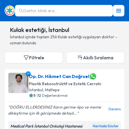
Doktor, klinik ara...
Kulak estetiği, İstanbul
İstanbul
içinde toplam
256
Kulak estetiği
uygulayan doktor -
uzman bulundu
Filtrele
Akıllı Sıralama
Op. Dr. Hikmet Can Doğruel
Plastik Rekonstrüktif ve Estetik Cerrahi
İstanbul
, Maltepe
5
(
12
Değerlendirme)
DOĞRU ELLERDESİNİZ Karın germe-lipo ve meme
Devamı
dikleştirme için ilk görüşmede detaylı...
Medical Park İstanbul Onkoloji Hastanesi
Haritada Göster