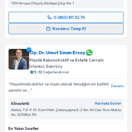
TEM Avrupa Otoyolu Göztepe Çıkışı No: 1
Kişisel verilerimin işlenmesine ilişkin
Aydınlatma
Metni
'ni okudum ve kişisel verilerimin belirtilen
0 (850) 811 32 74
kapsamda işlenmesini kabul ediyorum.
Randevu Takvimi Talebi
Randevu Talep Et
Takvim Talebini Gönder
Doç. Dr. Gökhan Altın
için randevu takvimi talebi
oluşturun. Size bu uzmandan randevu almanız için bir
takvim hazırlandığında e-posta ile bilgilendireceğiz.
Op. Dr. Umut Sinan Ersoy
Plastik Rekonstrüktif ve Estetik Cerrahi
E-posta Adresiniz
İstanbul
, Bakırköy
5
(
12
Değerlendirme)
Hayatımda doktor ve insan olarak tanıdığım en kaliteli
Devamı
samimi ve...
Kişisel verilerimin işlenmesine ilişkin
Aydınlatma
Metni
'ni okudum ve kişisel verilerimin belirtilen
Klinestetik
Haritada Göster
kapsamda işlenmesini kabul ediyorum.
Ataköy 7-8-9-10. Kısım Mah. Çobançeşme E-5 Yan Yol Cad. Nivo Ataköy
No: 12/B Blok 154
Takvim Talebini Gönder
En Yakın Saatler