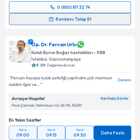
0 (850) 811 32 74
Randevu Takvimi Talebi
Randevu Talep Et
Prof. Dr. Hasan Demirhan
için randevu takvimi
talebi oluşturun. Size bu uzmandan randevu almanız
için bir takvim hazırlandığında e-posta ile
Op. Dr. Fercan Urlu
bilgilendireceğiz.
Kulak Burun Boğaz hastalıkları - KBB
İstanbul
, Gaziosmanpaşa
E-posta Adresiniz
5
(
59
Değerlendirme)
Fercan hocaya kulak estetiği yaptırdım çok memnun
Devamı
kaldım ilgisi ve...
Kişisel verilerimin işlenmesine ilişkin
Aydınlatma
Avrasya Hospital
Haritada Göster
Metni
'ni okudum ve kişisel verilerimin belirtilen
Fevzi Çakmak, Hekimsuyu Cd. 26/34, 34250
kapsamda işlenmesini kabul ediyorum.
En Yakın Saatler
Takvim Talebini Gönder
Yarın
Yarın
Yarın
Daha Fazla
09:00
09:15
09:30