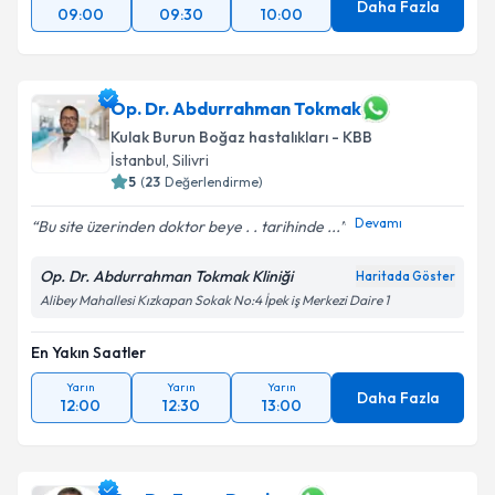
Daha Fazla
09:00
09:30
10:00
Op. Dr. Abdurrahman Tokmak
Kulak Burun Boğaz hastalıkları - KBB
İstanbul
, Silivri
5
(
23
Değerlendirme)
Devamı
Bu site üzerinden doktor beye . . tarihinde ...
Op. Dr. Abdurrahman Tokmak Kliniği
Haritada Göster
Alibey Mahallesi Kızkapan Sokak No:4 İpek iş Merkezi Daire 1
En Yakın Saatler
Yarın
Yarın
Yarın
Daha Fazla
12:00
12:30
13:00