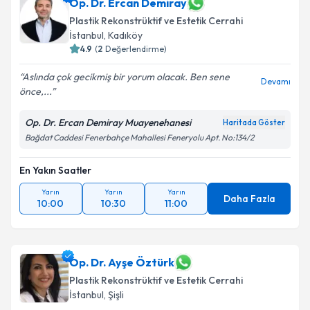
Op. Dr. Ercan Demiray
Plastik Rekonstrüktif ve Estetik Cerrahi
İstanbul
, Kadıköy
4.9
(
2
Değerlendirme)
Aslında çok gecikmiş bir yorum olacak. Ben sene
Devamı
önce,...
Op. Dr. Ercan Demiray Muayenehanesi
Haritada Göster
Bağdat Caddesi Fenerbahçe Mahallesi Feneryolu Apt. No:134/2
En Yakın Saatler
Yarın
Yarın
Yarın
Daha Fazla
10:00
10:30
11:00
Op. Dr. Ayşe Öztürk
Plastik Rekonstrüktif ve Estetik Cerrahi
İstanbul
, Şişli