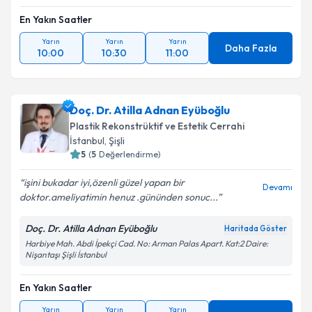
Metni
'ni okudum ve kişisel verilerimin belirtilen
En Yakın Saatler
kapsamda işlenmesini kabul ediyorum.
Yarın
Yarın
Yarın
Daha Fazla
10:00
10:30
11:00
Takvim Talebini Gönder
Doç. Dr. Atilla Adnan Eyüboğlu
Plastik Rekonstrüktif ve Estetik Cerrahi
İstanbul
, Şişli
5
(
5
Değerlendirme)
işini bukadar iyi,özenli güzel yapan bir
Devamı
doktor.ameliyatimin henuz .gününden sonuc...
Doç. Dr. Atilla Adnan Eyüboğlu
Haritada Göster
Harbiye Mah. Abdi İpekçi Cad. No: Arman Palas Apart. Kat:2 Daire:
Nişantaşı Şişli İstanbul
En Yakın Saatler
Yarın
Yarın
Yarın