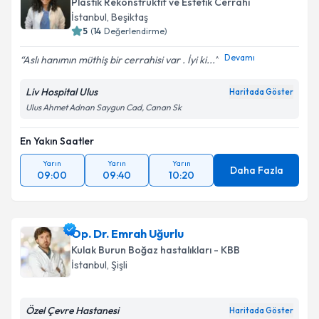
Plastik Rekonstrüktif ve Estetik Cerrahi
İstanbul
, Beşiktaş
5
(
14
Değerlendirme)
Devamı
Aslı hanımın müthiş bir cerrahisi var . İyi ki...
Liv Hospital Ulus
Haritada Göster
Ulus Ahmet Adnan Saygun Cad, Canan Sk
En Yakın Saatler
Yarın
Yarın
Yarın
Daha Fazla
09:00
09:40
10:20
Op. Dr. Emrah Uğurlu
Kulak Burun Boğaz hastalıkları - KBB
İstanbul
, Şişli
Özel Çevre Hastanesi
Haritada Göster