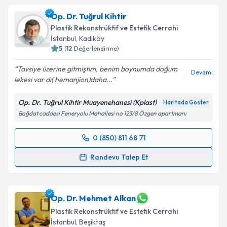
oluşturun. Size bu uzmandan randevu almanız için bir
Op. Dr. Tuğrul Kihtir
takvim hazırlandığında e-posta ile bilgilendireceğiz.
Plastik Rekonstrüktif ve Estetik Cerrahi
E-posta Adresiniz
İstanbul
, Kadıköy
5
(
12
Değerlendirme)
Tavsiye üzerine gitmiştim, benim boynumda doğum
Devamı
lekesi var dı( hemanjion)daha...
Kişisel verilerimin işlenmesine ilişkin
Aydınlatma
Metni
'ni okudum ve kişisel verilerimin belirtilen
Op. Dr. Tuğrul Kihtir Muayenehanesi (Kplast)
Haritada Göster
kapsamda işlenmesini kabul ediyorum.
Bağdat caddesi Feneryolu Mahallesi no 123/8 Özgen apartmanı
Takvim Talebini Gönder
0 (850) 811 68 71
Randevu Takvimi Talebi
Randevu Talep Et
Op. Dr. Tuğrul Kihtir
için randevu takvimi talebi
oluşturun. Size bu uzmandan randevu almanız için bir
takvim hazırlandığında e-posta ile bilgilendireceğiz.
Op. Dr. Mehmet Alkan
Plastik Rekonstrüktif ve Estetik Cerrahi
E-posta Adresiniz
İstanbul
, Beşiktaş