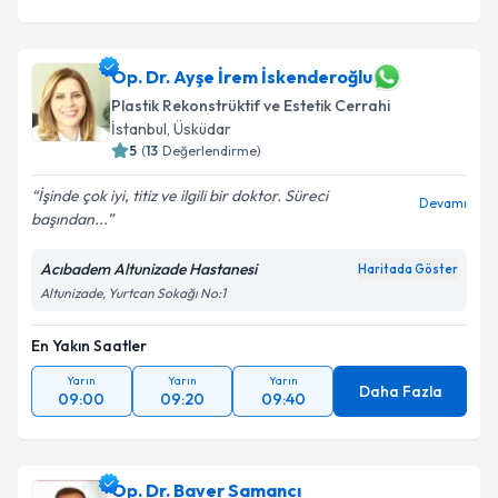
Op. Dr. Ayşe İrem İskenderoğlu
Plastik Rekonstrüktif ve Estetik Cerrahi
İstanbul
, Üsküdar
5
(
13
Değerlendirme)
İşinde çok iyi, titiz ve ilgili bir doktor. Süreci
Devamı
başından...
Acıbadem Altunizade Hastanesi
Haritada Göster
Altunizade, Yurtcan Sokağı No:1
En Yakın Saatler
Yarın
Yarın
Yarın
Daha Fazla
09:00
09:20
09:40
Op. Dr. Baver Samancı