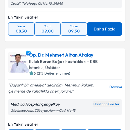
Cevizli, Talatpaşa Cd No:75, 34846
En Yakın Saatler
Yarın
Yarın
Yarın
Daha Fazla
08:30
09:00
09:30
Op. Dr. Mehmet Altan Atalay
Kulak Burun Boğaz hastalıkları - KBB
İstanbul
, Üsküdar
5
(
215
Değerlendirme)
Başarılı bir ameliyat geçirdim. Memnun kaldım.
Devamı
Çevreme de rahatlıkla öneriyorum.
Medivia Hospital Çengelköy
Haritada Göster
Güzeltepe Mah. Zübeyde Hanım Cad. No:15
En Yakın Saatler