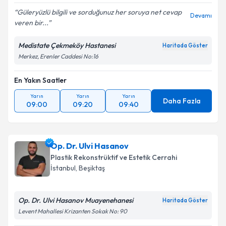
Güleryüzlü bilgili ve sorduğunuz her soruya net cevap
Devamı
veren bir...
Medistate Çekmeköy Hastanesi
Haritada Göster
Merkez, Erenler Caddesi No:16
En Yakın Saatler
Yarın
Yarın
Yarın
Daha Fazla
09:00
09:20
09:40
Op. Dr. Ulvi Hasanov
Plastik Rekonstrüktif ve Estetik Cerrahi
İstanbul
, Beşiktaş
Op. Dr. Ulvi Hasanov Muayenehanesi
Haritada Göster
Levent Mahallesi Krizanten Sokak No: 90