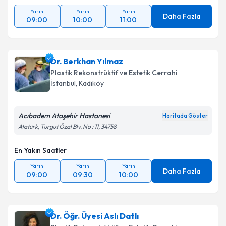
Yarın
Yarın
Yarın
Daha Fazla
09:00
10:00
11:00
Dr. Berkhan Yılmaz
Plastik Rekonstrüktif ve Estetik Cerrahi
İstanbul
, Kadıköy
Acıbadem Ataşehir Hastanesi
Haritada Göster
Atatürk, Turgut Özal Blv. No : 11, 34758
En Yakın Saatler
Yarın
Yarın
Yarın
Daha Fazla
09:00
09:30
10:00
Dr. Öğr. Üyesi Aslı Datlı