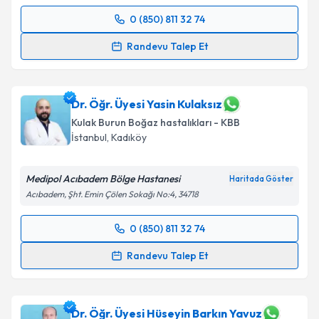
0 (850) 811 32 74
Randevu Takvimi Talebi
Randevu Talep Et
Op. Dr. İhsan Kasapgil
için randevu takvimi talebi
oluşturun. Size bu uzmandan randevu almanız için bir
takvim hazırlandığında e-posta ile bilgilendireceğiz.
Dr. Öğr. Üyesi Yasin Kulaksız
Kulak Burun Boğaz hastalıkları - KBB
E-posta Adresiniz
İstanbul
, Kadıköy
Medipol Acıbadem Bölge Hastanesi
Haritada Göster
Acıbadem, Şht. Emin Çölen Sokağı No:4, 34718
Kişisel verilerimin işlenmesine ilişkin
Aydınlatma
Metni
'ni okudum ve kişisel verilerimin belirtilen
0 (850) 811 32 74
kapsamda işlenmesini kabul ediyorum.
Randevu Takvimi Talebi
Randevu Talep Et
Takvim Talebini Gönder
Dr. Öğr. Üyesi Yasin Kulaksız
için randevu takvimi
talebi oluşturun. Size bu uzmandan randevu almanız
için bir takvim hazırlandığında e-posta ile
Dr. Öğr. Üyesi Hüseyin Barkın Yavuz