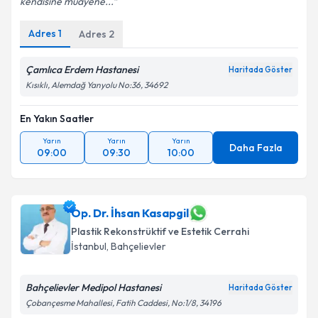
kendisine muayene...
Kişisel verilerimin işlenmesine ilişkin
Aydınlatma
Metni
'ni okudum ve kişisel verilerimin belirtilen
Adres
1
Adres
2
kapsamda işlenmesini kabul ediyorum.
Çamlıca Erdem Hastanesi
Haritada Göster
Takvim Talebini Gönder
Kısıklı, Alemdağ Yanyolu No:36, 34692
En Yakın Saatler
Yarın
Yarın
Yarın
Daha Fazla
09:00
09:30
10:00
Op. Dr. İhsan Kasapgil
Plastik Rekonstrüktif ve Estetik Cerrahi
İstanbul
, Bahçelievler
Bahçelievler Medipol Hastanesi
Haritada Göster
Çobançesme Mahallesi, Fatih Caddesi, No:1/8, 34196