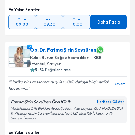
En Yakın Saatler
Yarın
Yarın
Yarın
Daha Fazla
09:00
09:30
10:00
Op. Dr. Fatma Şirin Soysüren
Kulak Burun Boğaz hastalıkları - KBB
İstanbul
, Sarıyer
5
(
54
Değerlendirme)
Harika bir karşılama ve güler yüzlü detaylı bilgi verildi
Devamı
hocamın...
Fatma Şirin Soysüren Özel Klinik
Haritada Göster
Vadistanbul Ofis Blokları Ayazağa Mah. Azerbaycan Cad. No:3 I 2A Blok
K:9 İç kapı no:74 Sarıyer/İstanbul, No:3 I 2A Blok K:9 İç kapı no:74
Sarıyer İstanbul
En Yakın Saatler