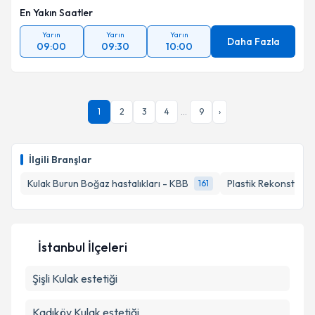
En Yakın Saatler
Yarın
Yarın
Yarın
Daha Fazla
09:00
09:30
10:00
1
2
3
4
...
9
›
İlgili Branşlar
Kulak Burun Boğaz hastalıkları - KBB
Plastik Rekonstrükti
161
İstanbul İlçeleri
Şişli
Kulak estetiği
Kadıköy
Kulak estetiği