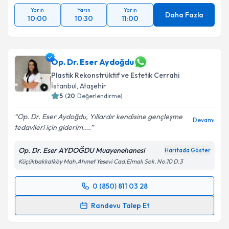
Yarın
Yarın
Yarın
Daha Fazla
10:00
10:30
11:00
Op. Dr. Eser Aydoğdu
Plastik Rekonstrüktif ve Estetik Cerrahi
İstanbul
, Ataşehir
5
(
20
Değerlendirme)
Op. Dr. Eser Aydoğdu, Yıllardır kendisine gençleşme
Devamı
tedavileri için giderim....
Op. Dr. Eser AYDOĞDU Muayenehanesi
Haritada Göster
Küçükbakkalköy Mah.Ahmet Yesevi Cad.Elmalı Sok. No.10 D.3
0 (850) 811 03 28
Randevu Takvimi Talebi
Randevu Talep Et
Op. Dr. Eser Aydoğdu
için randevu takvimi talebi