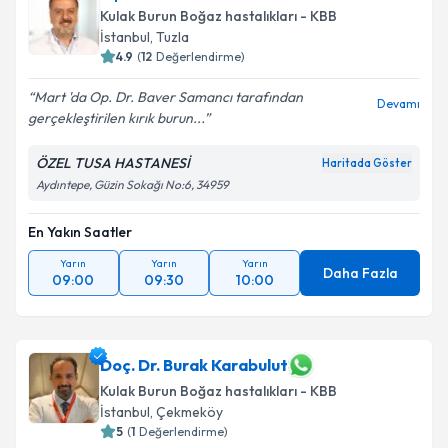
Kulak Burun Boğaz hastalıkları - KBB
İstanbul
, Tuzla
4.9
(
12
Değerlendirme)
Mart 'da Op. Dr. Baver Samancı tarafından
Devamı
gerçekleştirilen kırık burun...
ÖZEL TUSA HASTANESİ
Haritada Göster
Aydıntepe, Güzin Sokağı No:6, 34959
En Yakın Saatler
Yarın
Yarın
Yarın
Daha Fazla
09:00
09:30
10:00
Doç. Dr. Burak Karabulut
Kulak Burun Boğaz hastalıkları - KBB
İstanbul
, Çekmeköy
5
(
1
Değerlendirme)