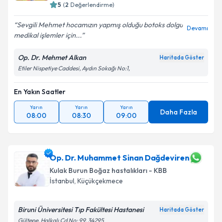
5
(
2
Değerlendirme)
Sevgili Mehmet hocamızın yapmış olduğu botoks dolgu
Devamı
medikal işlemler için...
Kişisel verilerimin işlenmesine ilişkin
Aydınlatma
Metni
'ni okudum ve kişisel verilerimin belirtilen
Op. Dr. Mehmet Alkan
Haritada Göster
kapsamda işlenmesini kabul ediyorum.
Etiler Nispetiye Caddesi, Aydın Sokağı No:1,
Takvim Talebini Gönder
En Yakın Saatler
Yarın
Yarın
Yarın
Daha Fazla
08:00
08:30
09:00
Op. Dr. Muhammet Sinan Dağdeviren
Kulak Burun Boğaz hastalıkları - KBB
İstanbul
, Küçükçekmece
Biruni Üniversitesi Tıp Fakültesi Hastanesi
Haritada Göster
Gültepe, Halkalı Cd No: 99, 34295