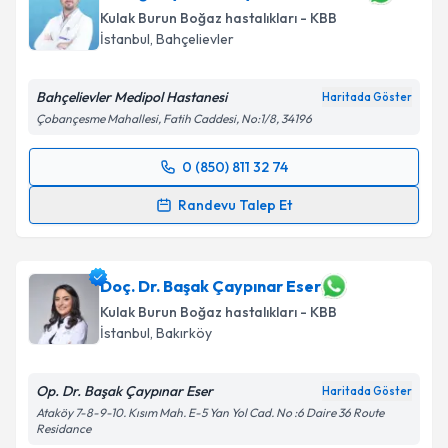
bilgilendireceğiz.
Kulak Burun Boğaz hastalıkları - KBB
İstanbul
, Bahçelievler
E-posta Adresiniz
Bahçelievler Medipol Hastanesi
Haritada Göster
Çobançesme Mahallesi, Fatih Caddesi, No:1/8, 34196
Kişisel verilerimin işlenmesine ilişkin
Aydınlatma
0 (850) 811 32 74
Metni
'ni okudum ve kişisel verilerimin belirtilen
Randevu Takvimi Talebi
kapsamda işlenmesini kabul ediyorum.
Randevu Talep Et
Dr. Öğr. Üyesi Hüseyin Barkın Yavuz
için randevu
Takvim Talebini Gönder
takvimi talebi oluşturun. Size bu uzmandan randevu
almanız için bir takvim hazırlandığında e-posta ile
Doç. Dr. Başak Çaypınar Eser
bilgilendireceğiz.
Kulak Burun Boğaz hastalıkları - KBB
İstanbul
, Bakırköy
E-posta Adresiniz
Op. Dr. Başak Çaypınar Eser
Haritada Göster
Ataköy 7-8-9-10. Kısım Mah. E-5 Yan Yol Cad. No :6 Daire 36 Route
Residance
Kişisel verilerimin işlenmesine ilişkin
Aydınlatma