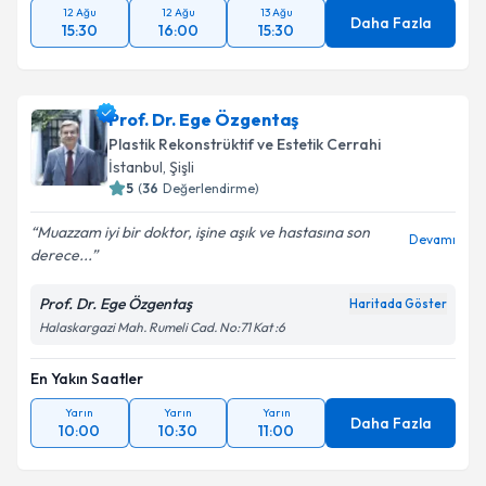
12 Ağu
12 Ağu
13 Ağu
Daha Fazla
15:30
16:00
15:30
Prof. Dr. Ege Özgentaş
Plastik Rekonstrüktif ve Estetik Cerrahi
İstanbul
, Şişli
5
(
36
Değerlendirme)
Muazzam iyi bir doktor, işine aşık ve hastasına son
Devamı
derece...
Prof. Dr. Ege Özgentaş
Haritada Göster
Halaskargazi Mah. Rumeli Cad. No:71 Kat :6
En Yakın Saatler
Yarın
Yarın
Yarın
Daha Fazla
10:00
10:30
11:00