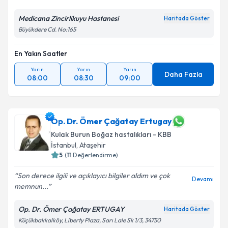
Medicana Zincirlikuyu Hastanesi
Haritada Göster
Büyükdere Cd. No:165
En Yakın Saatler
Yarın
Yarın
Yarın
Daha Fazla
08:00
08:30
09:00
Op. Dr. Ömer Çağatay Ertugay
Kulak Burun Boğaz hastalıkları - KBB
İstanbul
, Ataşehir
5
(
11
Değerlendirme)
Son derece ilgili ve açıklayıcı bilgiler aldım ve çok
Devamı
memnun...
Op. Dr. Ömer Çağatay ERTUGAY
Haritada Göster
Küçükbakkalköy, Liberty Plaza, Sarı Lale Sk 1/3, 34750