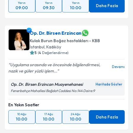
Yarın
Yarın
Yarın
Daha Fazla
09:00
09:30
10:00
Op. Dr. Birsen Erzincan
Kulak Burun Boğaz hastalıkları - KBB
İstanbul
, Kadıköy
5
(
4
Değerlendirme)
Uygulama sırasında ve öncesinde bilgilendirmesi,
Devamı
nazik ve güler yüzlü işlem...
Op. Dr. Birsen Erzincan Muayenehanesi
Haritada Göster
Fenerbahçe Mahallesi Bağdat Caddesi No:144 Daire:9
En Yakın Saatler
10 Ağu
17 Ağu
24 Ağu
Daha Fazla
10:00
10:00
10:00