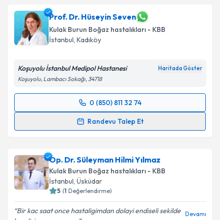
Prof. Dr. Hüseyin Seven
Kulak Burun Boğaz hastalıkları - KBB
İstanbul
, Kadıköy
Koşuyolu İstanbul Medipol Hastanesi
Haritada Göster
Koşuyolu, Lambacı Sokağı, 34718
0 (850) 811 32 74
Randevu Takvimi Talebi
Randevu Talep Et
Prof. Dr. Hüseyin Seven
için randevu takvimi talebi
oluşturun. Size bu uzmandan randevu almanız için bir
Op. Dr. Süleyman Hilmi Yılmaz
takvim hazırlandığında e-posta ile bilgilendireceğiz.
Kulak Burun Boğaz hastalıkları - KBB
E-posta Adresiniz
İstanbul
, Üsküdar
5
(
1
Değerlendirme)
Bir kac saat once hastaligimdan dolayi endiseli sekilde
Devamı