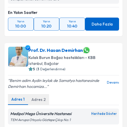
En Yakın Saatler
Yarın
Yarın
Yarın
Daha Fazla
10:00
10:20
10:40
Prof. Dr. Hasan Demirhan
Kulak Burun Boğaz hastalıkları - KBB
İstanbul
, Bağcılar
5
(
3
Değerlendirme)
Benim adim Aydin leylak de Samatya hastanesinde
Devamı
Demirhan hocamiza...
Adres
1
Adres
2
Medipol Mega Üniversite Hastanesi
Haritada Göster
TEM Avrupa Otoyolu Göztepe Çıkışı No: 1