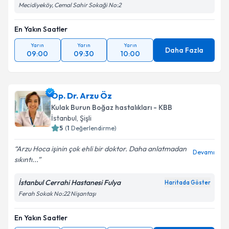
Mecidiyeköy, Cemal Sahir Sokaği No:2
En Yakın Saatler
Yarın
Yarın
Yarın
Daha Fazla
09:00
09:30
10:00
Op. Dr. Arzu Öz
Kulak Burun Boğaz hastalıkları - KBB
İstanbul
, Şişli
5
(
1
Değerlendirme)
Arzu Hoca işinin çok ehli bir doktor. Daha anlatmadan
Devamı
sıkıntı...
İstanbul Cerrahi Hastanesi Fulya
Haritada Göster
Ferah Sokak No:22 Nişantaşı
En Yakın Saatler