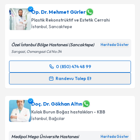
Op. Dr. Mehmet Gürler
Plastik Rekonstrüktif ve Estetik Cerrahi
İstanbul
, Sancaktepe
Özel İstanbul Bölge Hastanesi (Sancaktepe)
Haritada Göster
Sarıgazi, Osmangazi Cd No:34
0 (850) 474 48 99
Randevu Takvimi Talebi
Randevu Talep Et
Op. Dr. Mehmet Gürler
için randevu takvimi talebi
oluşturun. Size bu uzmandan randevu almanız için bir
takvim hazırlandığında e-posta ile bilgilendireceğiz.
Doç. Dr. Gökhan Altın
Kulak Burun Boğaz hastalıkları - KBB
E-posta Adresiniz
İstanbul
, Bağcılar
Medipol Mega Üniversite Hastanesi
Haritada Göster