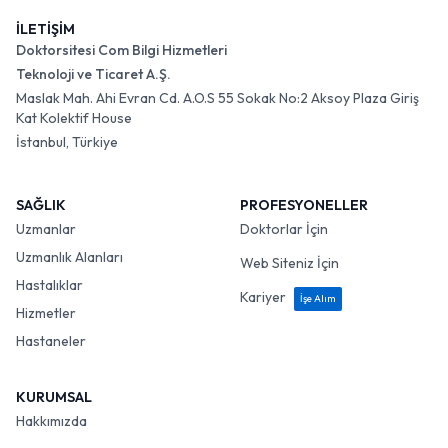
İLETİŞİM
Doktorsitesi Com Bilgi Hizmetleri
Teknoloji ve Ticaret A.Ş.
Maslak Mah. Ahi Evran Cd. A.O.S 55 Sokak No:2 Aksoy Plaza Giriş
Kat Kolektif House
İstanbul, Türkiye
SAĞLIK
PROFESYONELLER
Uzmanlar
Doktorlar İçin
Uzmanlık Alanları
Web Siteniz İçin
Hastalıklar
Kariyer
İşe Alım
Hizmetler
Hastaneler
KURUMSAL
Hakkımızda