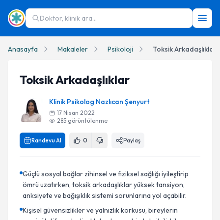
Doktor, klinik ara...
Anasayfa
Makaleler
Psikoloji
Toksik Arkadaşlıklar
Toksik Arkadaşlıklar
Klinik Psikolog Nazlıcan Şenyurt
17 Nisan 2022
285
görüntülenme
Randevu Al
0
Paylaş
Güçlü sosyal bağlar zihinsel ve fiziksel sağlığı iyileştirip
ömrü uzatırken, toksik arkadaşlıklar yüksek tansiyon,
anksiyete ve bağışıklık sistemi sorunlarına yol açabilir.
Kişisel güvensizlikler ve yalnızlık korkusu, bireylerin