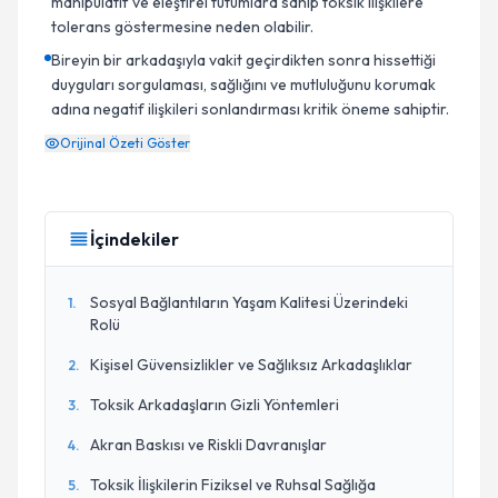
manipülatif ve eleştirel tutumlara sahip toksik ilişkilere
tolerans göstermesine neden olabilir.
Bireyin bir arkadaşıyla vakit geçirdikten sonra hissettiği
duyguları sorgulaması, sağlığını ve mutluluğunu korumak
adına negatif ilişkileri sonlandırması kritik öneme sahiptir.
Orijinal Özeti Göster
İçindekiler
Sosyal Bağlantıların Yaşam Kalitesi Üzerindeki
1
.
Rolü
Kişisel Güvensizlikler ve Sağlıksız Arkadaşlıklar
2
.
Toksik Arkadaşların Gizli Yöntemleri
3
.
Akran Baskısı ve Riskli Davranışlar
4
.
Toksik İlişkilerin Fiziksel ve Ruhsal Sağlığa
5
.