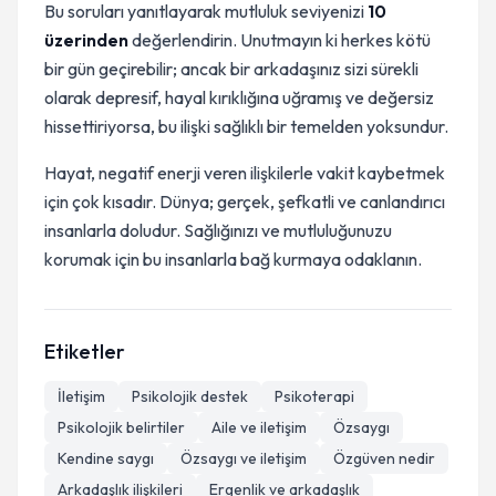
Bu soruları yanıtlayarak mutluluk seviyenizi
10
üzerinden
değerlendirin. Unutmayın ki herkes kötü
bir gün geçirebilir; ancak bir arkadaşınız sizi sürekli
olarak depresif, hayal kırıklığına uğramış ve değersiz
hissettiriyorsa, bu ilişki sağlıklı bir temelden yoksundur.
Hayat, negatif enerji veren ilişkilerle vakit kaybetmek
için çok kısadır. Dünya; gerçek, şefkatli ve canlandırıcı
insanlarla doludur. Sağlığınızı ve mutluluğunuzu
korumak için bu insanlarla bağ kurmaya odaklanın.
Etiketler
İletişim
Psikolojik destek
Psikoterapi
Psikolojik belirtiler
Aile ve iletişim
Özsaygı
Kendine saygı
Özsaygı ve iletişim
Özgüven nedir
Arkadaşlık ilişkileri
Ergenlik ve arkadaşlık