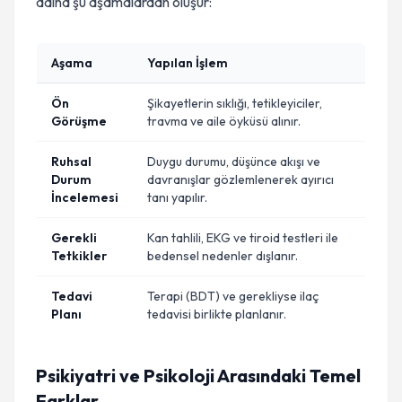
adına şu aşamalardan oluşur:
Aşama
Yapılan İşlem
Ön
Şikayetlerin sıklığı, tetikleyiciler,
Görüşme
travma ve aile öyküsü alınır.
Ruhsal
Duygu durumu, düşünce akışı ve
Durum
davranışlar gözlemlenerek ayırıcı
İncelemesi
tanı yapılır.
Gerekli
Kan tahlili, EKG ve tiroid testleri ile
Tetkikler
bedensel nedenler dışlanır.
Tedavi
Terapi (BDT) ve gerekliyse ilaç
Planı
tedavisi birlikte planlanır.
Psikiyatri ve Psikoloji Arasındaki Temel
Farklar