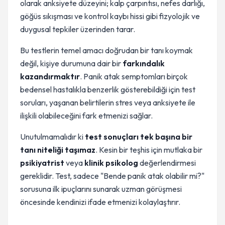
olarak anksiyete düzeyini; kalp çarpıntısı, nefes darlığı,
göğüs sıkışması ve kontrol kaybı hissi gibi fizyolojik ve
duygusal tepkiler üzerinden tarar.
Bu testlerin temel amacı doğrudan bir tanı koymak
değil, kişiye durumuna dair bir
farkındalık
kazandırmaktır
. Panik atak semptomları birçok
bedensel hastalıkla benzerlik gösterebildiği için test
soruları, yaşanan belirtilerin stres veya anksiyete ile
ilişkili olabileceğini fark etmenizi sağlar.
Unutulmamalıdır ki
test sonuçları tek başına bir
tanı niteliği taşımaz
. Kesin bir teşhis için mutlaka bir
psikiyatrist
veya
klinik psikolog
değerlendirmesi
gereklidir. Test, sadece "Bende panik atak olabilir mi?"
sorusuna ilk ipuçlarını sunarak uzman görüşmesi
öncesinde kendinizi ifade etmenizi kolaylaştırır.