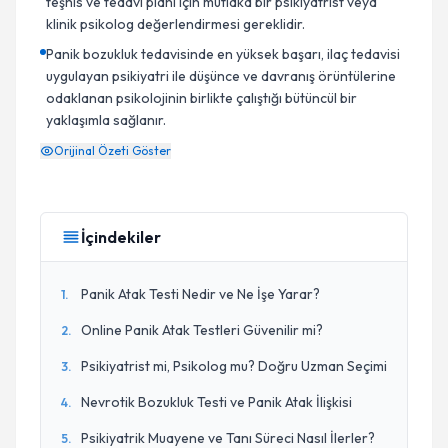
teşhis ve tedavi planı için mutlaka bir psikiyatrist veya
klinik psikolog değerlendirmesi gereklidir.
Panik bozukluk tedavisinde en yüksek başarı, ilaç tedavisi
uygulayan psikiyatri ile düşünce ve davranış örüntülerine
odaklanan psikolojinin birlikte çalıştığı bütüncül bir
yaklaşımla sağlanır.
Orijinal Özeti Göster
İçindekiler
Panik Atak Testi Nedir ve Ne İşe Yarar?
1
.
Online Panik Atak Testleri Güvenilir mi?
2
.
Psikiyatrist mi, Psikolog mu? Doğru Uzman Seçimi
3
.
Nevrotik Bozukluk Testi ve Panik Atak İlişkisi
4
.
Psikiyatrik Muayene ve Tanı Süreci Nasıl İlerler?
5
.