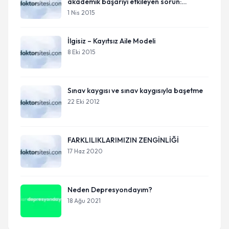
akademik başarıyı etkileyen sorun:
öğrenme güçlüğü
1 Nis 2015
İlgisiz – Kayıtsız Aile Modeli
8 Eki 2015
Sınav kaygısı ve sınav kaygısıyla başetme
22 Eki 2012
FARKLILIKLARIMIZIN ZENGİNLİĞİ
17 Haz 2020
Neden Depresyondayım?
18 Ağu 2021