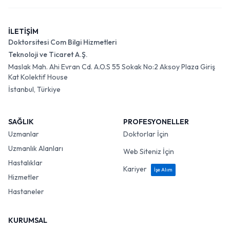
İLETİŞİM
Doktorsitesi Com Bilgi Hizmetleri
Teknoloji ve Ticaret A.Ş.
Maslak Mah. Ahi Evran Cd. A.O.S 55 Sokak No:2 Aksoy Plaza Giriş
Kat Kolektif House
İstanbul, Türkiye
SAĞLIK
PROFESYONELLER
Uzmanlar
Doktorlar İçin
Uzmanlık Alanları
Web Siteniz İçin
Hastalıklar
Kariyer
İşe Alım
Hizmetler
Hastaneler
KURUMSAL