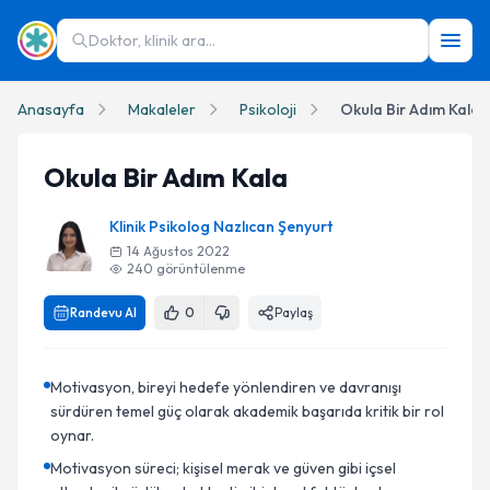
Doktor, klinik ara...
Anasayfa
Makaleler
Psikoloji
Okula Bir Adım Kala
Okula Bir Adım Kala
Klinik Psikolog Nazlıcan Şenyurt
14 Ağustos 2022
240
görüntülenme
Randevu Al
0
Paylaş
Motivasyon, bireyi hedefe yönlendiren ve davranışı
sürdüren temel güç olarak akademik başarıda kritik bir rol
oynar.
Motivasyon süreci; kişisel merak ve güven gibi içsel