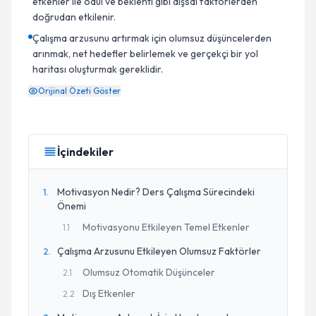
etkenler ile ödül ve beklenti gibi dışsal faktörlerden
doğrudan etkilenir.
Çalışma arzusunu artırmak için olumsuz düşüncelerden
arınmak, net hedefler belirlemek ve gerçekçi bir yol
haritası oluşturmak gereklidir.
Orijinal Özeti Göster
İçindekiler
Motivasyon Nedir? Ders Çalışma Sürecindeki
1
.
Önemi
Motivasyonu Etkileyen Temel Etkenler
1
.
1
Çalışma Arzusunu Etkileyen Olumsuz Faktörler
2
.
Olumsuz Otomatik Düşünceler
2
.
1
Dış Etkenler
2
.
2