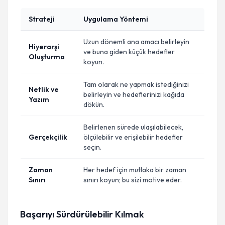
Strateji
Uygulama Yöntemi
Uzun dönemli ana amacı belirleyin
Hiyerarşi
ve buna giden küçük hedefler
Oluşturma
koyun.
Tam olarak ne yapmak istediğinizi
Netlik ve
belirleyin ve hedeflerinizi kağıda
Yazım
dökün.
Belirlenen sürede ulaşılabilecek,
Gerçekçilik
ölçülebilir ve erişilebilir hedefler
seçin.
Zaman
Her hedef için mutlaka bir zaman
Sınırı
sınırı koyun; bu sizi motive eder.
Başarıyı Sürdürülebilir Kılmak