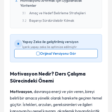
Motivasyonu Artırmak İçin Uygulanacak
3
.
Yöntemler
Amaç ve Hedef Belirleme Stratejileri
3
.
1
Başarıyı Sürdürülebilir Kılmak
3
.
2
Yapay Zeka ile geliştirilmiş versiyon
İçerik yapay zeka ile optimize edilmiştir
Orijinal Versiyonu Gör
Motivasyon Nedir? Ders Çalışma
Sürecindeki Önemi
Motivasyon
, davranışa enerji ve yön veren, bireyi
belirli bir amaca yönelik olarak harekete geçiren temel
güçtür. İstekleri, arzuları, gereksinimleri ve ilgileri
kapsayan bu genel kavram, akademik başarıda kritik