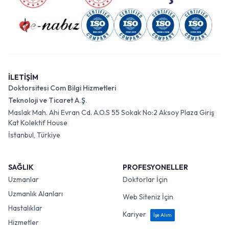
İLETİŞİM
Doktorsitesi Com Bilgi Hizmetleri
Teknoloji ve Ticaret A.Ş.
Maslak Mah. Ahi Evran Cd. A.O.S 55 Sokak No:2 Aksoy Plaza Giriş
Kat Kolektif House
İstanbul, Türkiye
SAĞLIK
PROFESYONELLER
Uzmanlar
Doktorlar İçin
Uzmanlık Alanları
Web Siteniz İçin
Hastalıklar
Kariyer
İşe Alım
Hizmetler