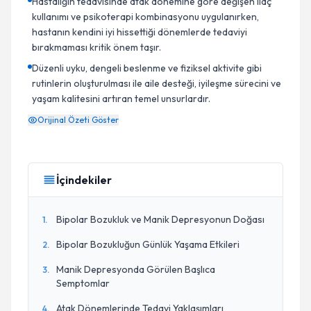
Hastalığın tedavisinde atak dönemine göre değişen ilaç
kullanımı ve psikoterapi kombinasyonu uygulanırken,
hastanın kendini iyi hissettiği dönemlerde tedaviyi
bırakmaması kritik önem taşır.
Düzenli uyku, dengeli beslenme ve fiziksel aktivite gibi
rutinlerin oluşturulması ile aile desteği, iyileşme sürecini ve
yaşam kalitesini artıran temel unsurlardır.
Orijinal Özeti Göster
İçindekiler
Bipolar Bozukluk ve Manik Depresyonun Doğası
1
.
Bipolar Bozukluğun Günlük Yaşama Etkileri
2
.
Manik Depresyonda Görülen Başlıca
3
.
Semptomlar
Atak Dönemlerinde Tedavi Yaklaşımları
4
.