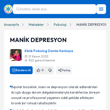
Doktor, klinik ara...
Anasayfa
Makaleler
Psikoloji
MANİK DEPRESYON
MANİK DEPRESYON
Klinik Psikolog Damla Kankaya
12 Kasım 2022
320
görüntülenme
Randevu Al
0
Paylaş
Bipolar bozukluk, mani ve depresyon olarak adlandırılan
iki uçlu duygu durum dalgalanmalarıyla karakterize, bireyin
sosyal ve profesyonel yaşamını ciddi şekilde etkileyen
kronik bir ruhsal rahatsızlıktır.