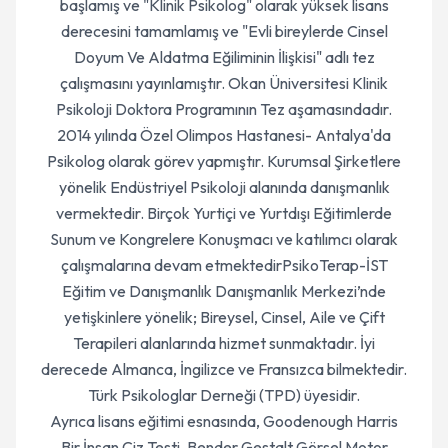
başlamış ve "Klinik Psikolog" olarak yüksek lisans
derecesini tamamlamış ve "Evli bireylerde Cinsel
Doyum Ve Aldatma Eğiliminin İlişkisi" adlı tez
çalışmasını yayınlamıştır. Okan Üniversitesi Klinik
Psikoloji Doktora Programının Tez aşamasındadır.
2014 yılında Özel Olimpos Hastanesi- Antalya'da
Psikolog olarak görev yapmıştır. Kurumsal Şirketlere
yönelik Endüstriyel Psikoloji alanında danışmanlık
vermektedir. Birçok Yurtiçi ve Yurtdışı Eğitimlerde
Sunum ve Kongrelere Konuşmacı ve katılımcı olarak
çalışmalarına devam etmektedirPsikoTerap-İST
Eğitim ve Danışmanlık Danışmanlık Merkezi’nde
yetişkinlere yönelik; Bireysel, Cinsel, Aile ve Çift
Terapileri alanlarında hizmet sunmaktadır. İyi
derecede Almanca, İngilizce ve Fransızca bilmektedir.
Türk Psikologlar Derneği (TPD) üyesidir.
Ayrıca lisans eğitimi esnasında, Goodenough Harris
Bir İnsan Çiz Testi, Bender Gestalt Görsel Motor