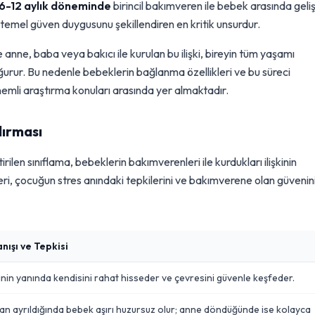
6-12 aylık döneminde
birincil bakımveren ile bebek arasında geli
temel güven duygusunu şekillendiren en kritik unsurdur.
nne, baba veya bakıcı ile kurulan bu ilişki, bireyin tüm yaşamı
rur. Bu nedenle bebeklerin bağlanma özellikleri ve bu süreci
 önemli araştırma konuları arasında yer almaktadır.
dırması
ilen sınıflama, bebeklerin bakımverenleri ile kurdukları ilişkinin
ürleri, çocuğun stres anındaki tepkilerini ve bakımverene olan güvenin
ışı ve Tepkisi
in yanında kendisini rahat hisseder ve çevresini güvenle keşfeder.
n ayrıldığında bebek aşırı huzursuz olur; anne döndüğünde ise kolayca