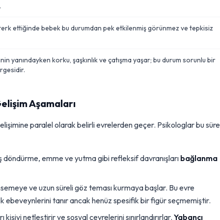
.
terk ettiğinde bebek bu durumdan pek etkilenmiş görünmez ve tepkisiz
in yanındayken korku, şaşkınlık ve çatışma yaşar; bu durum sorunlu bir
ergesidir.
elişim Aşamaları
elişimine paralel olarak belirli evrelerden geçer. Psikologlar bu süre
döndürme, emme ve yutma gibi refleksif davranışları
bağlanma
meye ve uzun süreli göz teması kurmaya başlar. Bu evre
k ebeveynlerini tanır ancak henüz spesifik bir figür seçmemiştir.
işiyi netleştirir ve sosyal çevrelerini sınırlandırırlar.
Yabancı