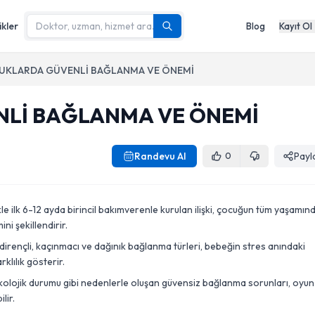
ikler
Blog
Kayıt Ol
UKLARDA GÜVENLİ BAĞLANMA VE ÖNEMİ
Lİ BAĞLANMA VE ÖNEMİ
Randevu Al
Payl
0
e ilk 6-12 ayda birincil bakımverenle kurulan ilişki, çocuğun tüm yaşamın
i şekillendirir.
irençli, kaçınmacı ve dağınık bağlanma türleri, bebeğin stres anındaki
klılık gösterir.
olojik durumu gibi nedenlerle oluşan güvensiz bağlanma sorunları, oyun
lir.