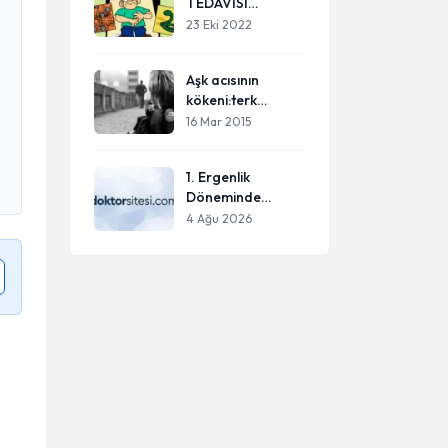
TEDAVİSİ
NASILDIR? FOBİ
23 Eki 2022
ÖRNEKLERİ
NELERDİR?
Aşk acısının
kökeni:terk
depresyonu
16 Mar 2015
1. Ergenlik
Döneminde
Psikolojik
4 Ağu 2026
Değişimler