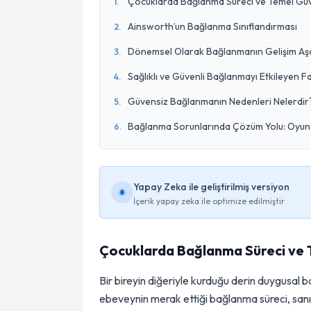
Çocuklarda Bağlanma Süreci ve Temel Gü
1
.
Ainsworth’un Bağlanma Sınıflandırması
2
.
Dönemsel Olarak Bağlanmanın Gelişim Aş
3
.
Sağlıklı ve Güvenli Bağlanmayı Etkileyen F
4
.
Güvensiz Bağlanmanın Nedenleri Nelerdir
5
.
Bağlanma Sorunlarında Çözüm Yolu: Oyun 
6
.
Yapay Zeka ile geliştirilmiş versiyon
İçerik yapay zeka ile optimize edilmiştir
Çocuklarda Bağlanma Süreci ve
Bir bireyin diğeriyle kurduğu derin duygusal b
ebeveynin merak ettiği bağlanma süreci, san