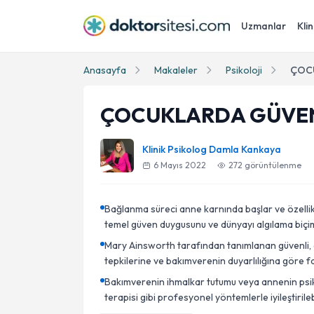
Uzmanlar
Klin
Anasayfa
Makaleler
Psikoloji
ÇOC
ÇOCUKLARDA GÜVEN
Klinik Psikolog Damla Kankaya
6 Mayıs 2022
272
görüntülenme
Bağlanma süreci anne karnında başlar ve özellikl
temel güven duygusunu ve dünyayı algılama biçimin
Mary Ainsworth tarafından tanımlanan güvenli, d
tepkilerine ve bakımverenin duyarlılığına göre far
Bakımverenin ihmalkar tutumu veya annenin psik
terapisi gibi profesyonel yöntemlerle iyileştirilebi