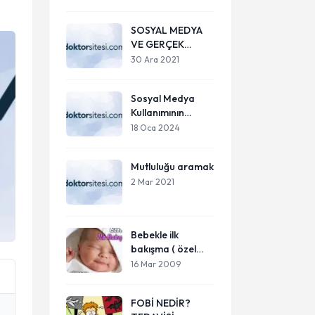
SOSYAL MEDYA
VE GERÇEK
BENLİK
30 Ara 2021
Sosyal Medya
Kullanımının
Ergenler
18 Oca 2024
Üzerindeki Etkileri
Mutluluğu aramak
2 Mar 2021
Bebekle ilk
bakışma ( özel
bağ )
16 Mar 2009
FOBİ NEDİR?