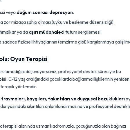
r:
issi veya
doğum sonrası depresyon
.
veya zor mizaca sahip olması (uyku ve beslenme düzensizliği).
 ihmalkar ya da
aşırı müdahaleci
tutum sergilemesi.
 sadece fiziksel ihtiyaçlarının (emzirme gibi) karşılanmaya çalışılm
lu: Oyun Terapisi
urulamadığını düşünüyorsanız, profesyonel destek süreciyle bu
isi
, 0-12 yaş aralığındaki çocuklarda bağlanma ilişkilerinin yeniden
koterapik yöntemdir.
ı
travmaları, kaygıları, takıntıları ve duygusal bozuklukları
oy
iç dünyasındaki sıkıntıları anlamlandırmasına ve profesyonel destekl
koterapisi alanında uzman kadromuzla, çocuğunuzla olan bağınızı