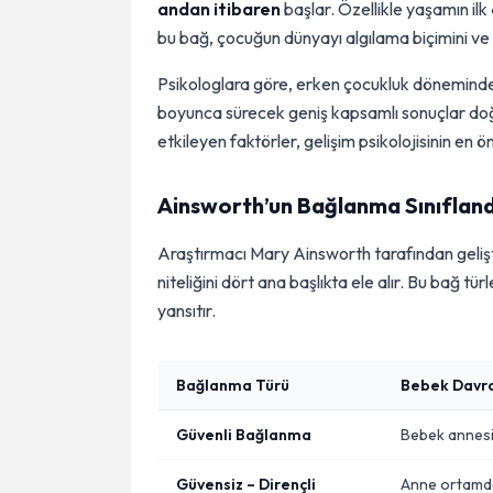
andan itibaren
başlar. Özellikle yaşamın ilk
bu bağ, çocuğun dünyayı algılama biçimini ve 
Psikologlara göre, erken çocukluk döneminde a
boyunca sürecek geniş kapsamlı sonuçlar doğu
etkileyen faktörler, gelişim psikolojisinin en
Ainsworth’un Bağlanma Sınıflan
Araştırmacı Mary Ainsworth tarafından geliştir
niteliğini dört ana başlıkta ele alır. Bu bağ t
yansıtır.
Bağlanma Türü
Bebek Davran
Güvenli Bağlanma
Bebek annesin
Güvensiz – Dirençli
Anne ortamda