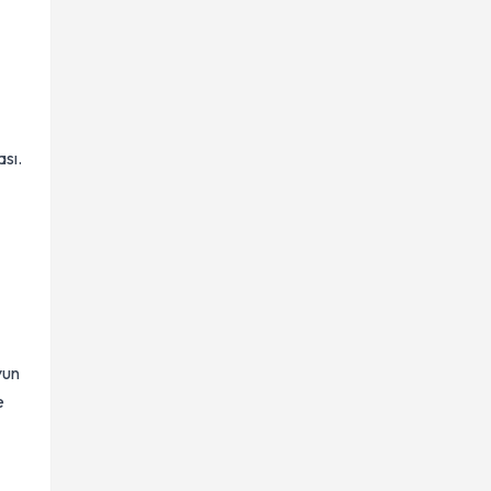
ası.
un
e