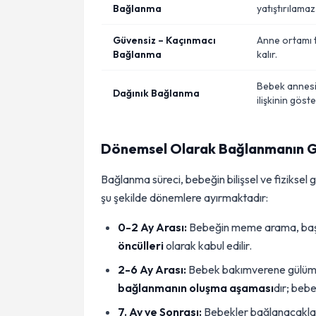
Bağlanma
yatıştırılamaz
Güvensiz – Kaçınmacı
Anne ortamı 
Bağlanma
kalır.
Bebek annesin
Dağınık Bağlanma
ilişkinin göst
Dönemsel Olarak Bağlanmanın G
Bağlanma süreci, bebeğin bilişsel ve fiziksel g
şu şekilde dönemlere ayırmaktadır:
0-2 Ay Arası:
Bebeğin meme arama, baş 
öncülleri
olarak kabul edilir.
2-6 Ay Arası:
Bebek bakımverene gülümse
bağlanmanın oluşma aşaması
dır; bebe
7. Ay ve Sonrası:
Bebekler bağlanacakları k