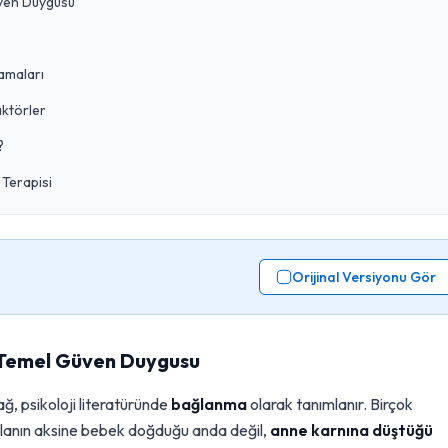
ven Duygusu
amaları
aktörler
?
Terapisi
Orijinal Versiyonu Gör
 Temel Güven Duygusu
ağ, psikoloji literatüründe
bağlanma
olarak tanımlanır. Birçok
ılanın aksine bebek doğduğu anda değil,
anne karnına düştüğü