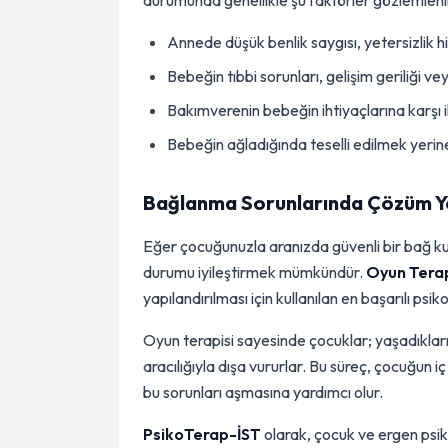
durumunda genellikle şu faktörler gözlemleni
Annede düşük benlik saygısı, yetersizlik h
Bebeğin tıbbi sorunları, gelişim geriliği 
Bakımverenin bebeğin ihtiyaçlarına karşı
Bebeğin ağladığında teselli edilmek yerine
Bağlanma Sorunlarında Çözüm Yo
Eğer çocuğunuzla aranızda güvenli bir bağ k
durumu iyileştirmek mümkündür.
Oyun Terap
yapılandırılması için kullanılan en başarılı psi
Oyun terapisi sayesinde çocuklar; yaşadıklar
aracılığıyla dışa vururlar. Bu süreç, çocuğun 
bu sorunları aşmasına yardımcı olur.
PsikoTerap-İST
olarak, çocuk ve ergen psi