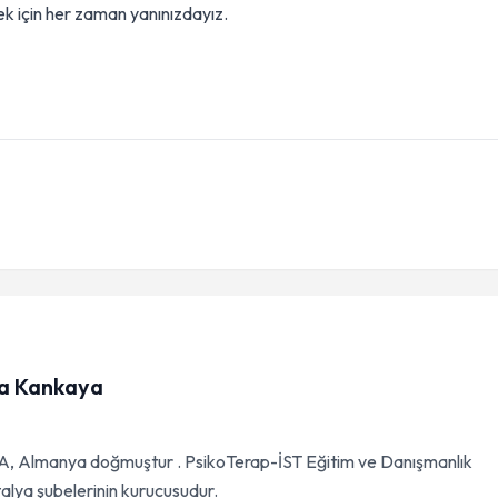
ek için her zaman yanınızdayız.
la Kankaya
 Almanya doğmuştur . PsikoTerap-İST Eğitim ve Danışmanlık
alya şubelerinin kurucusudur.