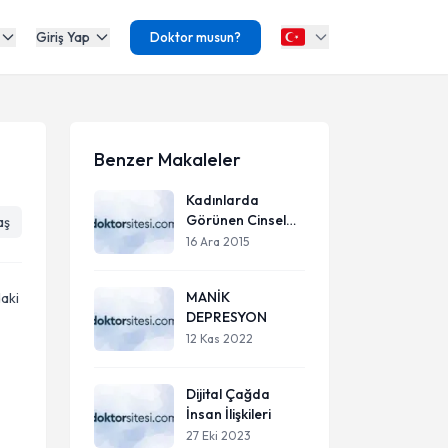
Giriş Yap
Doktor musun?
Benzer Makaleler
Kadınlarda
Görünen Cinsel
aş
İşlev Bozuklukları
16 Ara 2015
Ve Nedenleri
MANİK
daki
DEPRESYON
12 Kas 2022
Dijital Çağda
İnsan İlişkileri
27 Eki 2023