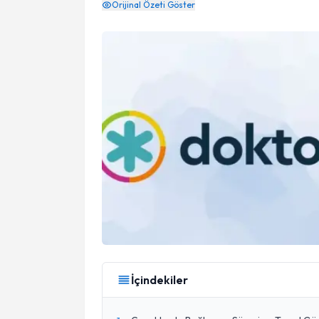
Orijinal Özeti Göster
İçindekiler