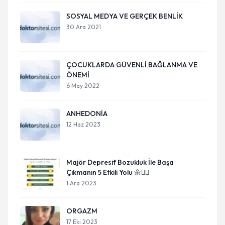
SOSYAL MEDYA VE GERÇEK BENLİK
30 Ara 2021
ÇOCUKLARDA GÜVENLİ BAĞLANMA VE
ÖNEMİ
6 May 2022
ANHEDONİA
12 Haz 2023
Majör Depresif Bozukluk İle Başa
Çıkmanın 5 Etkili Yolu 🌼🧘‍♀️
1 Ara 2023
ORGAZM
17 Eki 2023