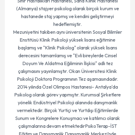
Sinir Hastalıkları Hastanesi, Sana Klinik Hastanesi
(Almanya) stajyer psikolog olarak birçok kurum ve
hastanede staj yapmış ve kendini geliştirmeyi
hedeflemiştir.
Mezuniyetini takiben aynı üniversitenin Sosyal Bilimler
Enstitüsü Klinik Psikoloji yüksek lisans eğitimine
başlamış ve "Klinik Psikolog" olarak yüksek lisans
derecesini tamamlamış ve "Evli bireylerde Cinsel
Doyum Ve Aldatma Eğiliminin İlişkisi" adlı tez
çalışmasını yayınlamıştır. Okan Üniversitesi Klinik
Psikoloji Doktora Programının Tez aşamasındadır.
2014 yılında Özel Olimpos Hastanesi- Antalya'da
Psikolog olarak görev yapmıştır. Kurumsal Şirketlere
yönelik Endüstriyel Psikoloji alanında danışmanlık
vermektedir. Birçok Yurtiçi ve Yurtdışı Eğitimlerde
Sunum ve Kongrelere Konuşmacı ve katılımcı olarak
çalışmalarına devam etmektedirPsikoTerap-İST
Eğitim ve Danışmanlık Danışmanlık Merkezi’nde