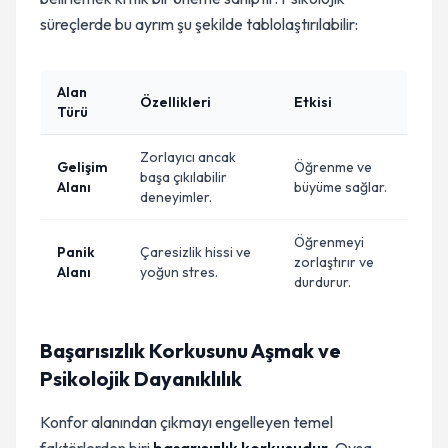
süreçlerde bu ayrım şu şekilde tablolaştırılabilir:
Alan
Özellikleri
Etkisi
Türü
Zorlayıcı ancak
Gelişim
Öğrenme ve
başa çıkılabilir
Alanı
büyüme sağlar.
deneyimler.
Öğrenmeyi
Panik
Çaresizlik hissi ve
zorlaştırır ve
Alanı
yoğun stres.
durdurur.
Başarısızlık Korkusunu Aşmak ve
Psikolojik Dayanıklılık
Konfor alanından çıkmayı engelleyen temel