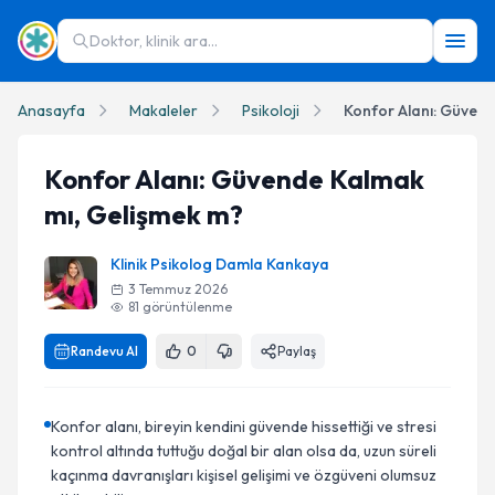
Doktor, klinik ara...
Anasayfa
Makaleler
Psikoloji
Konfor Alanı: Güven
Konfor Alanı: Güvende Kalmak
mı, Gelişmek m?
Klinik Psikolog Damla Kankaya
3 Temmuz 2026
81
görüntülenme
Randevu Al
0
Paylaş
Konfor alanı, bireyin kendini güvende hissettiği ve stresi
kontrol altında tuttuğu doğal bir alan olsa da, uzun süreli
kaçınma davranışları kişisel gelişimi ve özgüveni olumsuz