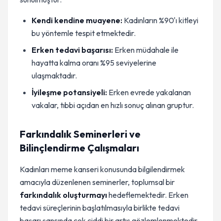
Kendi kendine muayene:
Kadınların %90'ı kitleyi
bu yöntemle tespit etmektedir.
Erken tedavi başarısı:
Erken müdahale ile
hayatta kalma oranı %95 seviyelerine
ulaşmaktadır.
İyileşme potansiyeli:
Erken evrede yakalanan
vakalar, tıbbi açıdan en hızlı sonuç alınan gruptur.
Farkındalık Seminerleri ve
Bilinçlendirme Çalışmaları
Kadınları meme kanseri konusunda bilgilendirmek
amacıyla düzenlenen seminerler, toplumsal bir
farkındalık oluşturmayı
hedeflemektedir. Erken
tedavi süreçlerinin başlatılmasıyla birlikte tedavi
başarı şansında çok ciddi bir artış gözlemlenmektedir.