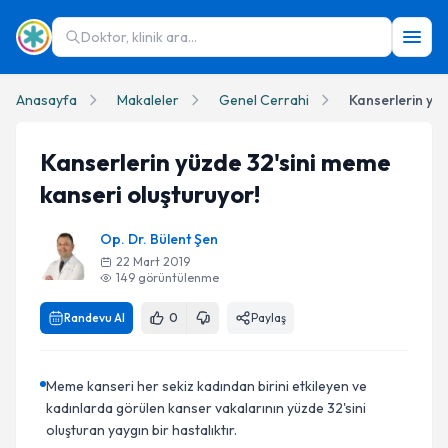
Doktor, klinik ara...
Anasayfa
Makaleler
Genel Cerrahi
Kanserlerin yüzde 32'sini meme
kanseri oluşturuyor!
Op. Dr. Bülent Şen
22 Mart 2019
149
görüntülenme
Randevu Al
0
Paylaş
Meme kanseri her sekiz kadından birini etkileyen ve
kadınlarda görülen kanser vakalarının yüzde 32'sini
oluşturan yaygın bir hastalıktır.