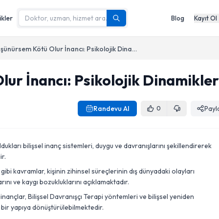
ikler
Blog
Kayıt Ol
İyi Düşünürsem Kötü Olur İnancı: Psikolojik Dinamikler
lur İnancı: Psikolojik Dinamikler
Randevu Al
Payl
0
dukları bilişsel inanç sistemleri, duygu ve davranışlarını şekillendirerek
ir.
 kavramlar, kişinin zihinsel süreçlerinin dış dünyadaki olayları
rını ve kaygı bozukluklarını açıklamaktadır.
inançlar, Bilişsel Davranışçı Terapi yöntemleri ve bilişsel yeniden
k bir yapıya dönüştürülebilmektedir.