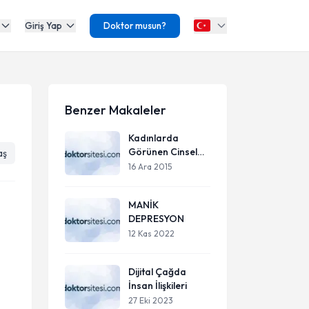
Giriş Yap
Doktor musun?
Benzer Makaleler
Kadınlarda
Görünen Cinsel
aş
İşlev Bozuklukları
16 Ara 2015
Ve Nedenleri
MANİK
DEPRESYON
12 Kas 2022
Dijital Çağda
İnsan İlişkileri
27 Eki 2023