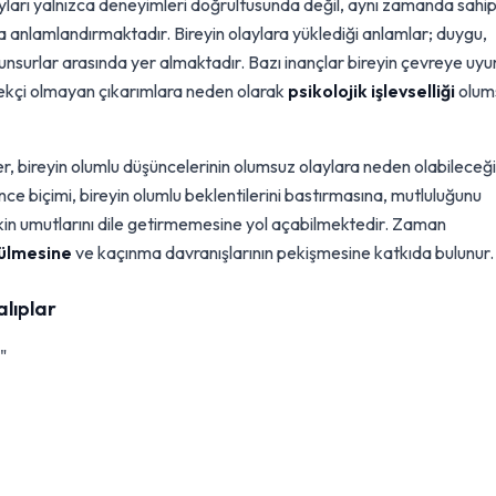
ayları yalnızca deneyimleri doğrultusunda değil, aynı zamanda sahi
la anlamlandırmaktadır. Bireyin olaylara yüklediği anlamlar; duygu,
 unsurlar arasında yer almaktadır. Bazı inançlar bireyin çevreye uy
rçekçi olmayan çıkarımlara neden olarak
psikolojik işlevselliği
olum
ler, bireyin olumlu düşüncelerinin olumsuz olaylara neden olabileceğ
ünce biçimi, bireyin olumlu beklentilerini bastırmasına, mutluluğunu
kin umutlarını dile getirmemesine yol açabilmektedir. Zaman
rülmesine
ve kaçınma davranışlarının pekişmesine katkıda bulunur.
alıplar
"