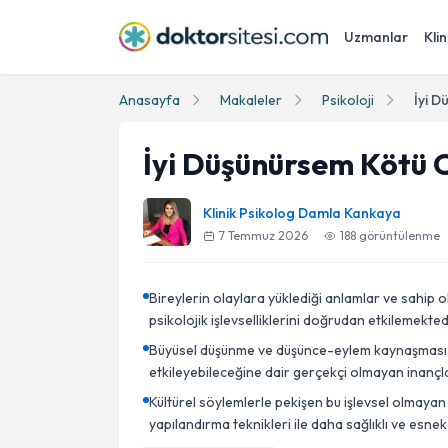
Uzmanlar
Klin
Anasayfa
Makaleler
Psikoloji
İyi Düşünürsem Kötü O
Klinik Psikolog Damla Kankaya
7 Temmuz 2026
188
görüntülenme
Bireylerin olaylara yüklediği anlamlar ve sahip ol
psikolojik işlevselliklerini doğrudan etkilemekted
Büyüsel düşünme ve düşünce-eylem kaynaşması gibi
etkileyebileceğine dair gerçekçi olmayan inançla
Kültürel söylemlerle pekişen bu işlevsel olmayan 
yapılandırma teknikleri ile daha sağlıklı ve esne