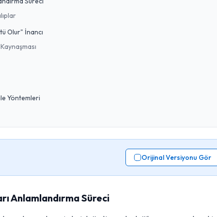
landırma Süreci
lıplar
tü Olur" İnancı
 Kaynaşması
ale Yöntemleri
Orijinal Versiyonu Gör
ları Anlamlandırma Süreci