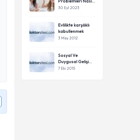
Problemleri Nasıl
Hafifletilebilir?
30 Eyl 2023
Evlilikte karşılıklı
kabullenmek
3 May 2012
Sosyal Ve
Duygusal Gelişimi
okula başlamaya
7 Eki 2015
uygun olan
çocuklar