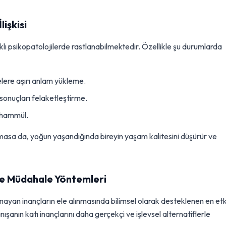
işkisi
lı psikopatolojilerde rastlanabilmektedir. Özellikle şu durumlarda
ere aşırı anlam yükleme.
onuçları felaketleştirme.
tahammül.
lmasa da, yoğun yaşandığında bireyin yaşam kalitesini düşürür ve
ile Müdahale Yöntemleri
olmayan inançların ele alınmasında bilimsel olarak desteklenen en etki
şanın katı inançlarını daha gerçekçi ve işlevsel alternatiflerle