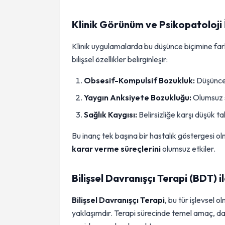
Klinik Görünüm ve Psikopatoloji İl
Klinik uygulamalarda bu düşünce biçimine fark
bilişsel özellikler belirginleşir:
Obsesif-Kompulsif Bozukluk:
Düşüncel
Yaygın Anksiyete Bozukluğu:
Olumsuz s
Sağlık Kaygısı:
Belirsizliğe karşı düşük 
Bu inanç tek başına bir hastalık göstergesi o
karar verme süreçlerini
olumsuz etkiler.
Bilişsel Davranışçı Terapi (BDT) 
Bilişsel Davranışçı Terapi
, bu tür işlevsel 
yaklaşımdır. Terapi sürecinde temel amaç, danı