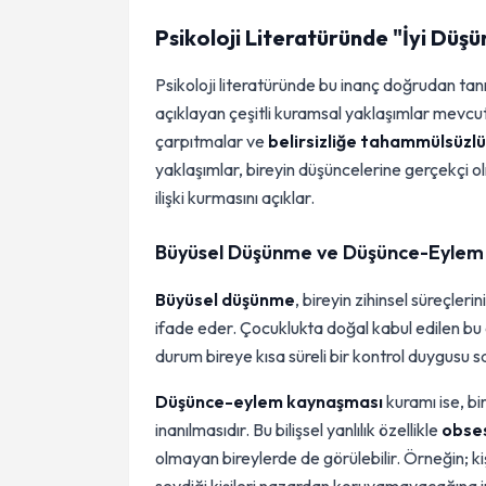
Psikoloji Literatüründe "İyi Düş
Psikoloji literatüründe bu inanç doğrudan tan
açıklayan çeşitli kuramsal yaklaşımlar mevcut
çarpıtmalar ve
belirsizliğe tahammülsüzl
yaklaşımlar, bireyin düşüncelerine gerçekçi o
ilişki kurmasını açıklar.
Büyüsel Düşünme ve Düşünce-Eylem
Büyüsel düşünme
, bireyin zihinsel süreçler
ifade eder. Çocuklukta doğal kabul edilen bu d
durum bireye kısa süreli bir kontrol duygusu 
Düşünce-eylem kaynaşması
kuramı ise, bi
inanılmasıdır. Bu bilişsel yanlılık özellikle
obses
olmayan bireylerde de görülebilir. Örneğin; k