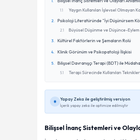
Bilişsel İnanç Sistemleri ve Olayları Anlam
1
.
Yaygın Kullanılan İşlevsel Olmayan Ka
1
.
1
Psikoloji Literatüründe "İyi Düşünürsem Kö
2
.
Büyüsel Düşünme ve Düşünce-Eylem
2
.
1
Kültürel Faktörlerin ve Şemaların Rolü
3
.
Klinik Görünüm ve Psikopatoloji İlişkisi
4
.
Bilişsel Davranışçı Terapi (BDT) ile Müdah
5
.
Terapi Sürecinde Kullanılan Teknikler
5
.
1
Yapay Zeka ile geliştirilmiş versiyon
İçerik yapay zeka ile optimize edilmiştir
Bilişsel İnanç Sistemleri ve Olay