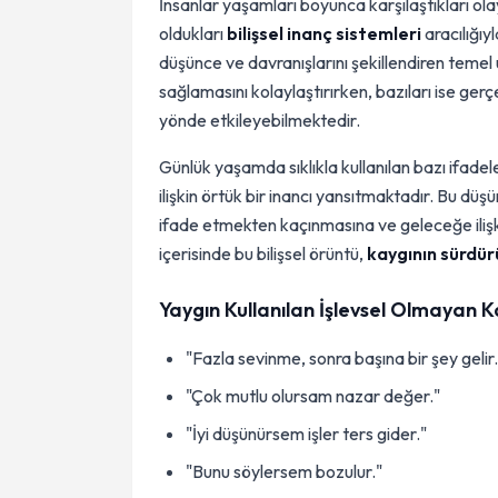
İnsanlar yaşamları boyunca karşılaştıkları ol
oldukları
bilişsel inanç sistemleri
aracılığıy
düşünce ve davranışlarını şekillendiren temel
sağlamasını kolaylaştırırken, bazıları ise ge
yönde etkileyebilmektedir.
Günlük yaşamda sıklıkla kullanılan bazı ifade
ilişkin örtük bir inancı yansıtmaktadır. Bu düş
ifade etmekten kaçınmasına ve geleceğe iliş
içerisinde bu bilişsel örüntü,
kaygının sürdü
Yaygın Kullanılan İşlevsel Olmayan K
"Fazla sevinme, sonra başına bir şey gelir.
"Çok mutlu olursam nazar değer."
"İyi düşünürsem işler ters gider."
"Bunu söylersem bozulur."