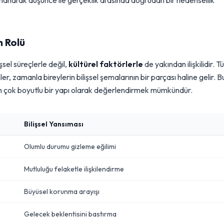
nanarak düşünce ile gerçeklik arasında doğrudan bir nedensellik
n Rolü
şsel süreçlerle değil,
kültürel faktörlerle
de yakından ilişkilidir. T
, zamanla bireylerin bilişsel şemalarının bir parçası haline gelir. B
nen çok boyutlu bir yapı olarak değerlendirmek mümkündür.
Bilişsel Yansıması
Olumlu durumu gizleme eğilimi
Mutluluğu felaketle ilişkilendirme
Büyüsel korunma arayışı
Gelecek beklentisini bastırma