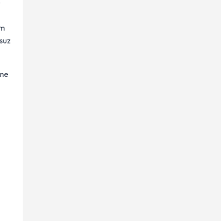
p
um
suz
ine