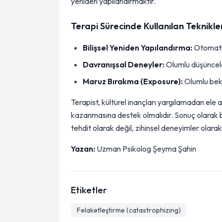
yeniden yapılandırmaktır.
Terapi Sürecinde Kullanılan Teknikle
Bilişsel Yeniden Yapılandırma:
Otomatik
Davranışsal Deneyler:
Olumlu düşünceler
Maruz Bırakma (Exposure):
Olumlu bekl
Terapist, kültürel inançları yargılamadan ele 
kazanmasına destek olmalıdır. Sonuç olarak b
tehdit olarak değil, zihinsel deneyimler olar
Yazan:
Uzman Psikolog Şeyma Şahin
Etiketler
Felaketleştirme (catastrophizing)