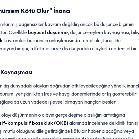
ünürsem Kötü Olur" İnancı
ımlanmış bağımsız bir kavram değildir; ancak bu düşünce biçimini
tur. Özellikle
büyüsel düşünme
, düşünce-eylem kaynaşması, biliş
ük
kavramları bu inancın anlaşılmasında temel oluşturur. Bu
lmayan bir güç atfetmesini ve dış dünyadaki olaylarla nedensel bir
 Kaynaşması
inin dış dünyadaki olayları doğrudan etkileyebileceğine yönelik inançl
urum, yetişkinlikte stres ve kaygı dönemlerinde artış gösterebilir.
sağlasa da uzun vadede işlevsel olmayan inançları besler.
r olayı düşünmenin o olayın gerçekleşme olasılığını artırdığına
if-kompulsif bozukluk (OKB)
alanında incelense de klinik tanısı
işi mutlu olduğunu dile getirdiğinde kötü bir haber alacağına veya