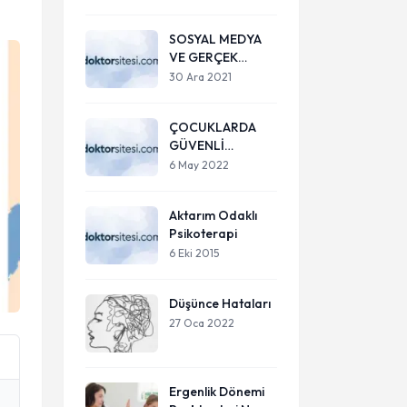
SOSYAL MEDYA
VE GERÇEK
BENLİK
30 Ara 2021
ÇOCUKLARDA
GÜVENLİ
BAĞLANMA VE
6 May 2022
ÖNEMİ
Aktarım Odaklı
Psikoterapi
6 Eki 2015
Düşünce Hataları
27 Oca 2022
Ergenlik Dönemi