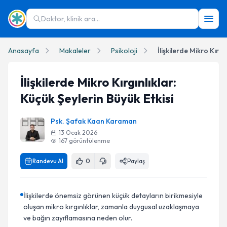
Doktor, klinik ara...
Anasayfa
Makaleler
Psikoloji
İlişkilerde Mikro Kırgınlıklar:
Küçük Şeylerin Büyük Etkisi
Psk. Şafak Kaan Karaman
13 Ocak 2026
167
görüntülenme
Randevu Al
0
Paylaş
İlişkilerde önemsiz görünen küçük detayların birikmesiyle
oluşan mikro kırgınlıklar, zamanla duygusal uzaklaşmaya
ve bağın zayıflamasına neden olur.