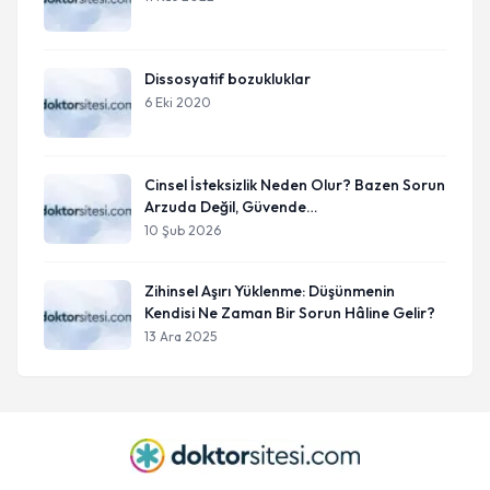
Dissosyatif bozukluklar
6 Eki 2020
Cinsel İsteksizlik Neden Olur? Bazen Sorun
Arzuda Değil, Güvende
Hissetememektedir
10 Şub 2026
Zihinsel Aşırı Yüklenme: Düşünmenin
Kendisi Ne Zaman Bir Sorun Hâline Gelir?
13 Ara 2025