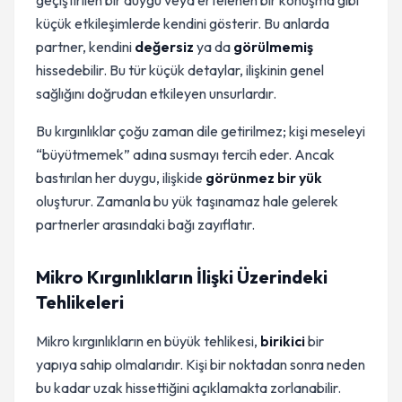
geçiştirilen bir duygu veya ertelenen bir konuşma gibi
küçük etkileşimlerde kendini gösterir. Bu anlarda
partner, kendini
değersiz
ya da
görülmemiş
hissedebilir. Bu tür küçük detaylar, ilişkinin genel
sağlığını doğrudan etkileyen unsurlardır.
Bu kırgınlıklar çoğu zaman dile getirilmez; kişi meseleyi
“büyütmemek” adına susmayı tercih eder. Ancak
bastırılan her duygu, ilişkide
görünmez bir yük
oluşturur. Zamanla bu yük taşınamaz hale gelerek
partnerler arasındaki bağı zayıflatır.
Mikro Kırgınlıkların İlişki Üzerindeki
Tehlikeleri
Mikro kırgınlıkların en büyük tehlikesi,
birikici
bir
yapıya sahip olmalarıdır. Kişi bir noktadan sonra neden
bu kadar uzak hissettiğini açıklamakta zorlanabilir.