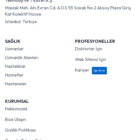
Teknoloji ve Ticaret A.Ş.
Maslak Mah. Ahi Evran Cd. A.O.S 55 Sokak No:2 Aksoy Plaza Giriş
Kat Kolektif House
İstanbul, Türkiye
SAĞLIK
PROFESYONELLER
Uzmanlar
Doktorlar İçin
Uzmanlık Alanları
Web Siteniz İçin
Hastalıklar
Kariyer
İşe Alım
Hizmetler
Hastaneler
KURUMSAL
Hakkımızda
Bize Ulaşın
Gizlilik Politikası