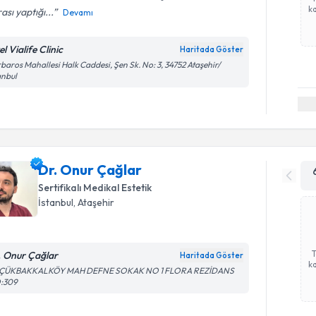
ka
ası yaptığı...
Devamı
l Vialife Clinic
Haritada Göster
baros Mahallesi Halk Caddesi, Şen Sk. No: 3, 34752 Ataşehir/
anbul
Dr. Onur Çağlar
Sertifikalı Medikal Estetik
İstanbul
,
Ataşehir
. Onur Çağlar
Haritada Göster
ka
ÇÜKBAKKALKÖY MAH DEFNE SOKAK NO 1 FLORA REZİDANS
:309