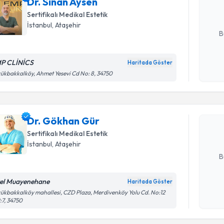
Dr. Sinan Aysen
posta ile bi
Sertifikalı Medikal Estetik
E-posta Ad
İstanbul
,
Ataşehir
B
P CLİNİCS
Haritada Göster
Randevu T
Kişisel
ükbakkalköy, Ahmet Yesevi Cd No: 8, 34750
okudum
işlenm
Dr. Gökha
uzmandan ra
Dr. Gökhan Gür
posta ile bi
Sertifikalı Medikal Estetik
E-posta Ad
İstanbul
,
Ataşehir
B
el Muayenehane
Haritada Göster
Kişisel
ükbakkalköy mahallesi, CZD Plaza, Merdivenköy Yolu Cd. No:12
Randevu T
:7, 34750
okudum
işlenm