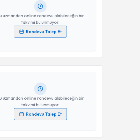
resiniz
u uzmandan online randevu alabileceğin bir
takvimi bulunmuyor.
Randevu Talep Et
 verilerimin işlenmesine ilişkin
Aydınlatma Metni
'ni
akvimi Talebi
 ve kişisel verilerimin belirtilen kapsamda
esini kabul ediyorum.
Arpacı
için randevu takvimi talebi oluşturun. Size bu
Takvim Talebini Gönder
ndevu almanız için bir takvim hazırlandığında e-
lgilendireceğiz.
resiniz
u uzmandan online randevu alabileceğin bir
takvimi bulunmuyor.
Randevu Talep Et
 verilerimin işlenmesine ilişkin
Aydınlatma Metni
'ni
akvimi Talebi
 ve kişisel verilerimin belirtilen kapsamda
esini kabul ediyorum.