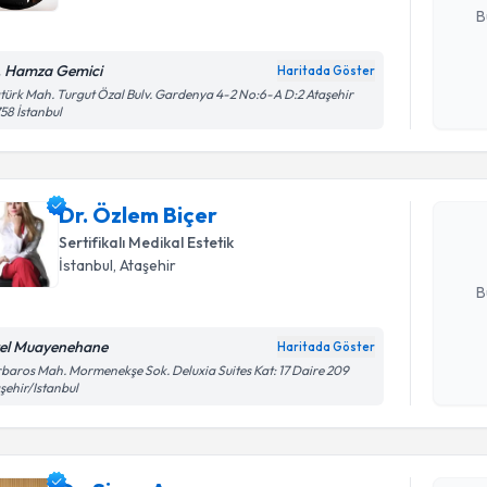
B
. Hamza Gemici
Haritada Göster
Kişisel
türk Mah. Turgut Özal Bulv. Gardenya 4-2 No:6-A D:2 Ataşehir
Randevu T
58 İstanbul
okudum
işlenm
Dr. Özlem
uzmandan ra
Dr. Özlem Biçer
posta ile bi
Sertifikalı Medikal Estetik
E-posta Ad
İstanbul
,
Ataşehir
B
el Muayenehane
Haritada Göster
Randevu T
Kişisel
baros Mah. Mormenekşe Sok. Deluxia Suites Kat: 17 Daire 209
şehir/Istanbul
okudum
işlenm
Dr. Sinan
uzmandan ra