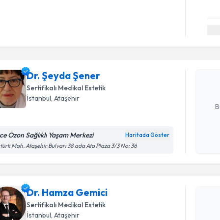
Randevu T
Dr. Şeyda
uzmandan ra
Dr. Şeyda Şener
posta ile bi
Sertifikalı Medikal Estetik
E-posta Ad
İstanbul
,
Ataşehir
B
ce Ozon Sağlıklı Yaşam Merkezi
Haritada Göster
Randevu T
Kişisel
türk Mah. Ataşehir Bulvarı 38 ada Ata Plaza 3/3 No: 36
okudum
işlenm
Dr. Hamza
bu uzmandan
Dr. Hamza Gemici
posta ile bi
Sertifikalı Medikal Estetik
E-posta Ad
İstanbul
,
Ataşehir