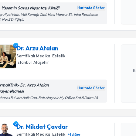
Kişisel
. Yasemin Savaş Nişantaşı Kliniği
Haritada Göster
okudum
rutiyet Mah. Vali Konağı Cad. Hacı Mansur Sk. İnka Residence
Randevu T
işlenm
. No: 2 D:7 Şişli,
Dr. Arzu A
uzmandan ra
Dr. Arzu Atalan
posta ile bi
Sertifikalı Medikal Estetik
İstanbul
,
Ataşehir
E-posta Ad
B
rmaKlinik- Dr. Arzu Atalan
Haritada Göster
ayenehanesi
Kişisel
baros Bulvarı Halk Cad. Batı Ataşehir My Office Kat.5 Daire.25
Randevu T
okudum
işlenm
Dr. Mikda
bu uzmandan
Dr. Mikdat Çavdar
posta ile bi
Sertifikalı Medikal Estetik
+
1
diğer