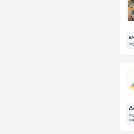
EM
Küç
Öz
Küç
Kat