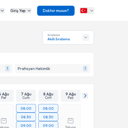
Giriş Yap
Doktor musun?
Sıralama
Akıllı Sıralama
Pratisyen Hekimlik
1
1
6 Ağu
7 Ağu
8 Ağu
9 Ağu
Per
Cum
Cmt
Paz
08:00
08:00
08:30
08:30
09:00
09:00
Takvim
Takvim