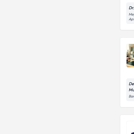
Dr
Meş
Apt
De
Mu
Bar