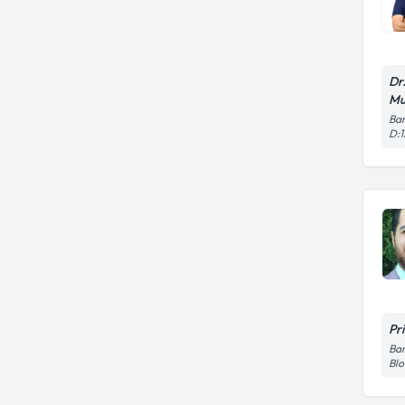
Dr
Mu
Bar
D:1
Pr
Ba
Blo