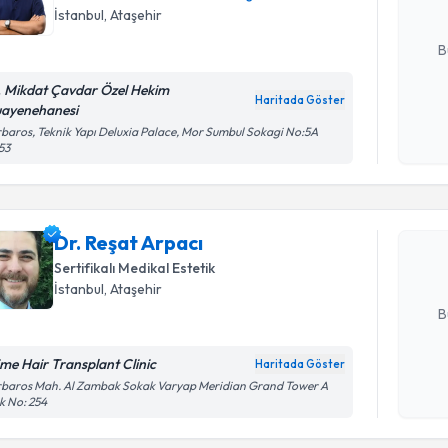
İstanbul
,
Ataşehir
E-posta Ad
B
. Mikdat Çavdar Özel Hekim
Haritada Göster
ayenehanesi
Kişisel
baros, Teknik Yapı Deluxia Palace, Mor Sumbul Sokagi No:5A
Randevu T
okudum
53
işlenm
Dr. Reşat 
uzmandan ra
Dr. Reşat Arpacı
posta ile bi
Sertifikalı Medikal Estetik
E-posta Ad
İstanbul
,
Ataşehir
B
ime Hair Transplant Clinic
Haritada Göster
Kişisel
rbaros Mah. Al Zambak Sokak Varyap Meridian Grand Tower A
Randevu T
k No: 254
okudum
işlenm