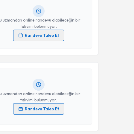
lgilendireceğiz.
resiniz
u uzmandan online randevu alabileceğin bir
takvimi bulunmuyor.
Randevu Talep Et
akvimi Talebi
 verilerimin işlenmesine ilişkin
Aydınlatma Metni
'ni
 ve kişisel verilerimin belirtilen kapsamda
esini kabul ediyorum.
n Gür
için randevu takvimi talebi oluşturun. Size bu
ndevu almanız için bir takvim hazırlandığında e-
Takvim Talebini Gönder
lgilendireceğiz.
resiniz
u uzmandan online randevu alabileceğin bir
takvimi bulunmuyor.
Randevu Talep Et
 verilerimin işlenmesine ilişkin
Aydınlatma Metni
'ni
akvimi Talebi
 ve kişisel verilerimin belirtilen kapsamda
esini kabul ediyorum.