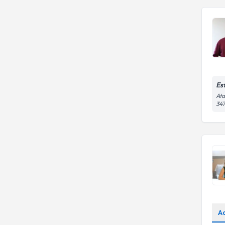
Es
Ata
34
A