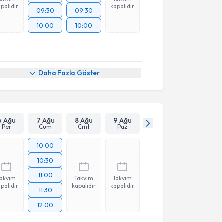
palıdır
kapalıdır
09:30
09:30
10:00
10:00
Daha Fazla Göster
6 Ağu
7 Ağu
8 Ağu
9 Ağu
Per
Cum
Cmt
Paz
10:00
10:30
11:00
Takvim
Takvim
Takvim
palıdır
kapalıdır
kapalıdır
11:30
12:00