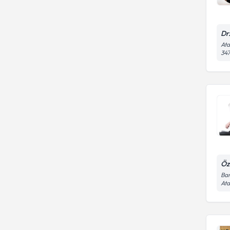
ÜNİVERSİTESİ
TRAKYA ÜNİVERSİTESİ
Dr
Ata
347
Öz
Bar
Ata