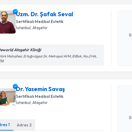
Uzm. Dr. 
Size bu uzm
Uzm. Dr. Şafak Seval
hazırlandığ
Sertifikalı Medikal Estetik
E-posta Ad
İstanbul
,
Ataşehir
B
teworld Ataşehir Kliniği
Kişisel
türk Mahallesi, Ertuğrulgazi Sk. Metropol AVM, B Blok, No:2 HA,
758
okudum
Randevu T
işlenm
Dr. Yasem
Dr. Yasemin Savaş
bu uzmandan
Sertifikalı Medikal Estetik
posta ile bi
İstanbul
,
Ataşehir
E-posta Ad
B
dres
1
Adres
2