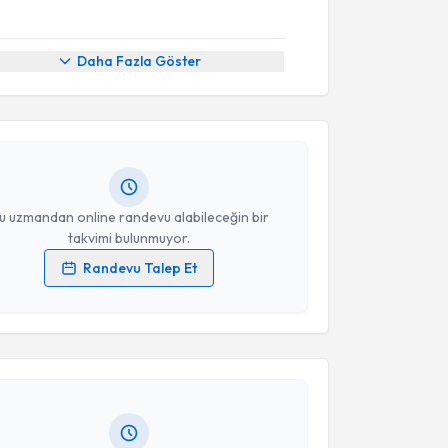
akvimi Talebi
Daha Fazla Göster
 Şener
için randevu takvimi talebi oluşturun. Size bu
ndevu almanız için bir takvim hazırlandığında e-
lgilendireceğiz.
resiniz
u uzmandan online randevu alabileceğin bir
takvimi bulunmuyor.
Randevu Talep Et
akvimi Talebi
 verilerimin işlenmesine ilişkin
Aydınlatma Metni
'ni
 ve kişisel verilerimin belirtilen kapsamda
esini kabul ediyorum.
 Gemici
için randevu takvimi talebi oluşturun. Size
 randevu almanız için bir takvim hazırlandığında e-
Takvim Talebini Gönder
lgilendireceğiz.
resiniz