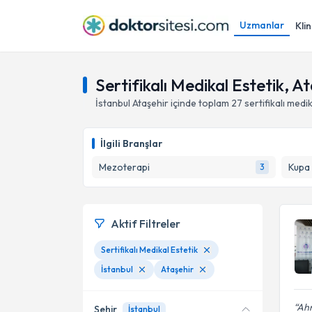
Uzmanlar
Klin
Sertifikalı Medikal Estetik, At
İstanbul
Ataşehir
içinde toplam
27
sertifikalı medi
İlgili Branşlar
Mezoterapi
Kupa
3
Aktif Filtreler
Sertifikalı Medikal Estetik
İstanbul
Ataşehir
Ahm
Şehir
İstanbul