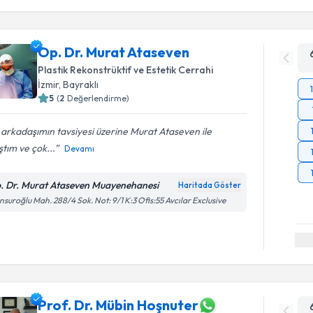
Op. Dr. Murat Ataseven
Plastik Rekonstrüktif ve Estetik Cerrahi
İzmir
,
Bayraklı
5
(
2
Değerlendirme)
 arkadaşımın tavsiyesi üzerine Murat Ataseven ile
ştım ve çok...
Devamı
. Dr. Murat Ataseven Muayenehanesi
Haritada Göster
suroğlu Mah. 288/4 Sok. Not: 9/1 K:3 Ofis:55 Avcılar Exclusive
Prof. Dr. Mübin Hoşnuter