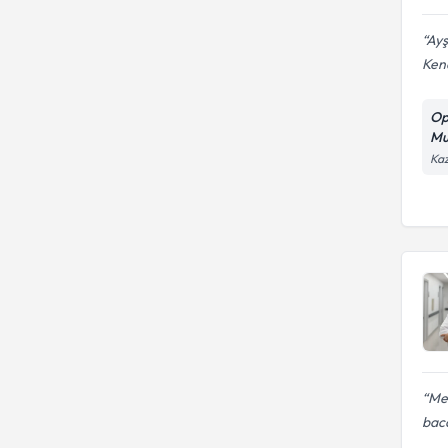
Ayş
Kend
Op
Mu
Kaz
Me
baca