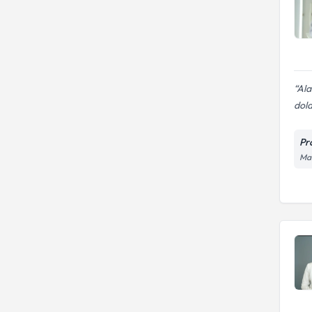
Ala
dol
Pr
Man