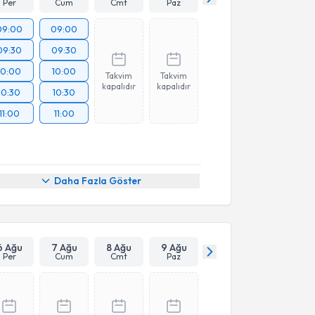
Per
Cum
Cmt
Paz
09:00
09:00
09:30
09:30
10:00
10:00
Takvim
Takvim
kapalıdır
kapalıdır
10:30
10:30
11:00
11:00
Daha Fazla Göster
6 Ağu
7 Ağu
8 Ağu
9 Ağu
Per
Cum
Cmt
Paz