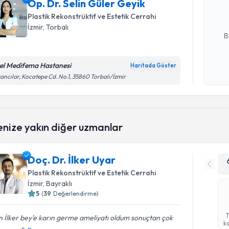
Op. Dr. Selin Güler Geyik
hazırlandığ
Plastik Rekonstrüktif ve Estetik Cerrahi
E-posta Ad
İzmir
,
Torbalı
B
el Medifema Hastanesi
Haritada Göster
Kişisel
ancılar, Kocatepe Cd. No.1, 35860 Torbalı/İzmir
okudum
işlenm
enize yakın diğer uzmanlar
Doç. Dr. İlker Uyar
Plastik Rekonstrüktif ve Estetik Cerrahi
İzmir
,
Bayraklı
5
(
39
Değerlendirme)
 İlker bey'e karın germe ameliyatı oldum sonuçtan çok
ka