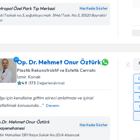
tropol Özel Park Tıp Merkezi
Haritada Göster
6/7 sokak no:3, soğukkuyu mah. 1846/7 sok. No:3, 35520 Bayraklı/
ir
Op. Dr. Mehmet Onur Öztürk
Plastik Rekonstrüktif ve Estetik Cerrahi
İzmir
,
Konak
4.9
(
173
Değerlendirme)
gu için kendisine gittim süreci anlatması ve içinizi
atlatmak konusunda...
Devamı
.Dr. Mehmet Onur Öztürk
Haritada Göster
ayenehanesi
tür Mahallesi 1381 İtalya Sokak No:20/A Alsancak