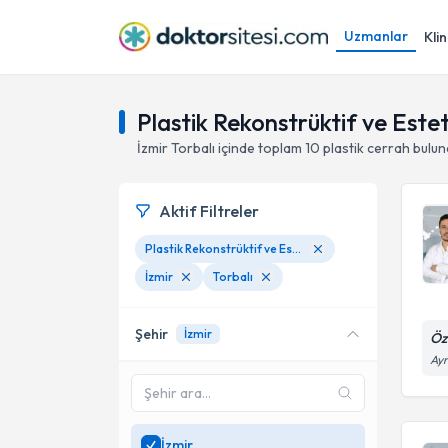
Uzmanlar
Klin
Plastik Rekonstrüktif ve Esteti
İzmir
Torbalı
içinde toplam
10
plastik cerrah
bulun
Aktif Filtreler
Plastik Rekonstrüktif ve Estetik Cerrahi
İzmir
Torbalı
Şehir
İzmir
Öz
Ayr
İzmir