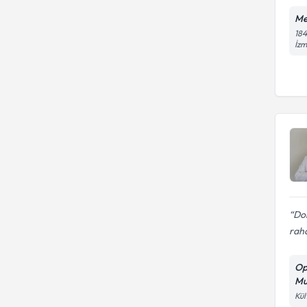
Me
184
İzm
Dol
rah
Op
Mu
Kül