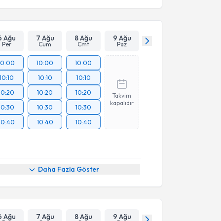
6 Ağu
7 Ağu
8 Ağu
9 Ağu
Per
Cum
Cmt
Paz
10:00
10:00
10:00
10:10
10:10
10:10
10:20
10:20
10:20
Takvim
kapalıdır
10:30
10:30
10:30
10:40
10:40
10:40
Daha Fazla Göster
6 Ağu
7 Ağu
8 Ağu
9 Ağu