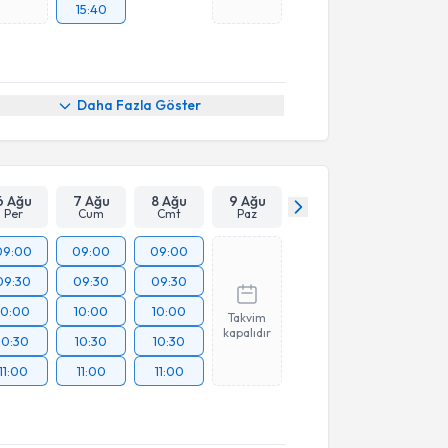
15:40
Daha Fazla Göster
6 Ağu
7 Ağu
8 Ağu
9 Ağu
Per
Cum
Cmt
Paz
09:00
09:00
09:00
09:30
09:30
09:30
10:00
10:00
10:00
Takvim
kapalıdır
10:30
10:30
10:30
11:00
11:00
11:00