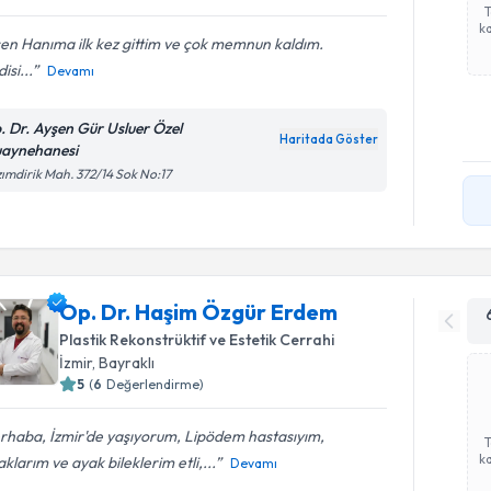
ka
en Hanıma ilk kez gittim ve çok memnun kaldım.
isi...
Devamı
. Dr. Ayşen Gür Usluer Özel
Haritada Göster
aynehanesi
ımdirik Mah. 372/14 Sok No:17
Op. Dr. Haşim Özgür Erdem
Plastik Rekonstrüktif ve Estetik Cerrahi
İzmir
,
Bayraklı
5
(
6
Değerlendirme)
rhaba, İzmir'de yaşıyorum, Lipödem hastasıyım,
ka
klarım ve ayak bileklerim etli,...
Devamı