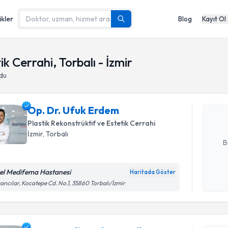
ikler
Blog
Kayıt Ol
Randevu T
k Cerrahi, Torbalı - İzmir
du
Op. Dr. U
bu uzmandan
Op. Dr. Ufuk Erdem
posta ile bi
Plastik Rekonstrüktif ve Estetik Cerrahi
E-posta Ad
İzmir
,
Torbalı
B
el Medifema Hastanesi
Haritada Göster
Randevu T
Kişisel
ancılar, Kocatepe Cd. No.1, 35860 Torbalı/İzmir
okudum
işlenm
Op. Dr. Se
oluşturun. 