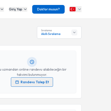
Giriş Yap
Doktor musun?
akvimi Talebi
Sıralama
Akıllı Sıralama
fuk Erdem
için randevu takvimi talebi oluşturun. Size
 randevu almanız için bir takvim hazırlandığında e-
lgilendireceğiz.
resiniz
u uzmandan online randevu alabileceğin bir
takvimi bulunmuyor.
Randevu Talep Et
akvimi Talebi
 verilerimin işlenmesine ilişkin
Aydınlatma Metni
'ni
 ve kişisel verilerimin belirtilen kapsamda
esini kabul ediyorum.
lin Güler Geyik
için randevu takvimi talebi
Size bu uzmandan randevu almanız için bir takvim