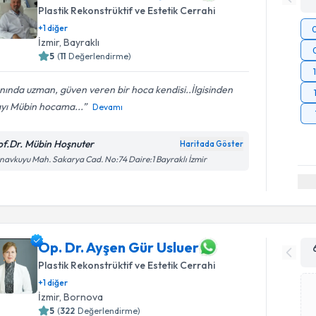
Plastik Rekonstrüktif ve Estetik Cerrahi
+
1
diğer
İzmir
,
Bayraklı
5
(
11
Değerlendirme)
nında uzman, güven veren bir hoca kendisi..İlgisinden
ayı Mübin hocama...
Devamı
of.Dr. Mübin Hoşnuter
Haritada Göster
avkuyu Mah. Sakarya Cad. No:74 Daire:1 Bayraklı İzmir
Op. Dr. Ayşen Gür Usluer
Plastik Rekonstrüktif ve Estetik Cerrahi
+
1
diğer
İzmir
,
Bornova
5
(
322
Değerlendirme)