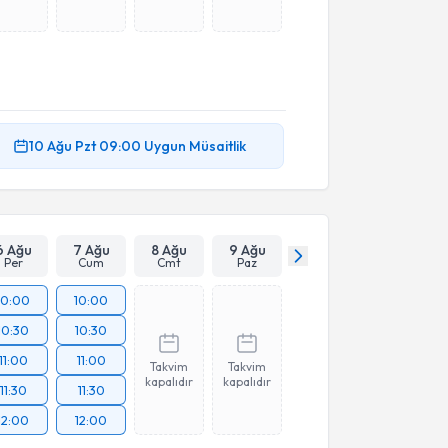
10 Ağu
Pzt
09:00
Uygun Müsaitlik
6 Ağu
7 Ağu
8 Ağu
9 Ağu
Per
Cum
Cmt
Paz
10:00
10:00
10:30
10:30
11:00
11:00
Takvim
Takvim
kapalıdır
kapalıdır
11:30
11:30
12:00
12:00