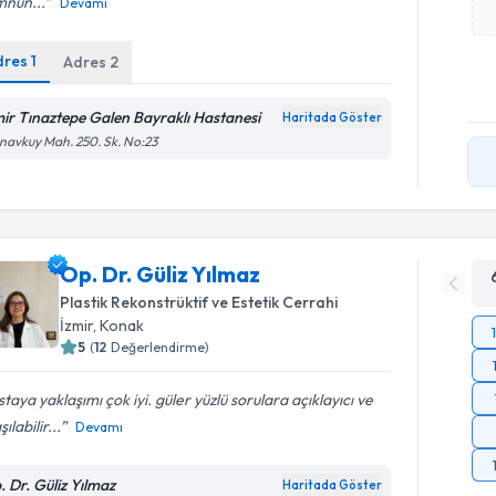
nun...
Devamı
dres
1
Adres
2
mir Tınaztepe Galen Bayraklı Hastanesi
Haritada Göster
avkuy Mah. 250. Sk. No:23
Op. Dr. Güliz Yılmaz
Plastik Rekonstrüktif ve Estetik Cerrahi
İzmir
,
Konak
5
(
12
Değerlendirme)
taya yaklaşımı çok iyi. güler yüzlü sorulara açıklayıcı ve
ılabilir...
Devamı
. Dr. Güliz Yılmaz
Haritada Göster