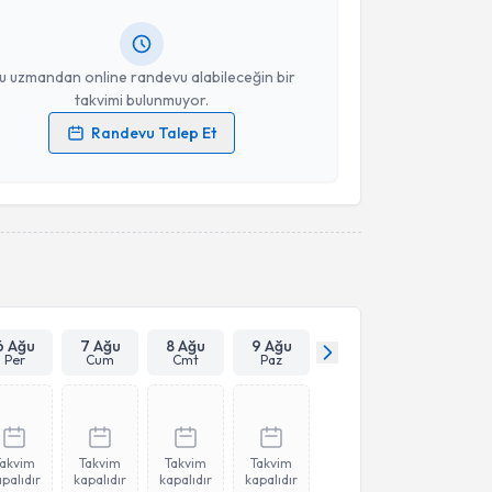
ında e-posta ile bilgilendireceğiz.
Takvim Talebini Gönder
resiniz
u uzmandan online randevu alabileceğin bir
takvimi bulunmuyor.
Randevu Talep Et
 verilerimin işlenmesine ilişkin
Aydınlatma Metni
'ni
 ve kişisel verilerimin belirtilen kapsamda
esini kabul ediyorum.
Takvim Talebini Gönder
6 Ağu
7 Ağu
8 Ağu
9 Ağu
Per
Cum
Cmt
Paz
Takvim
Takvim
Takvim
Takvim
palıdır
kapalıdır
kapalıdır
kapalıdır