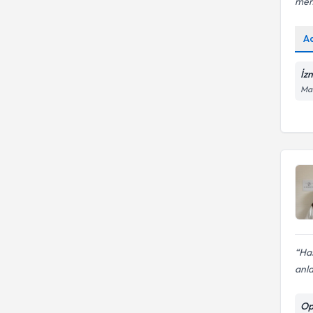
mem
Torbalı
Urla
A
İz
Man
Has
anlaş
Op