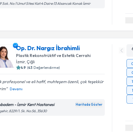
9 Sok. No:1 Umut Sitesi Kat:4 Daire:13 Alsancak Konak İzmir
Op. Dr. Nargız İbrahimli
Plastik Rekonstrüktif ve Estetik Cerrahi
İzmir
,
Çiğli
4.9
(
43
Değerlendirme)
 profesyonel ve eli hafif, muhteşem özenli, çok teşekkür
rim
Devamı
ıbadem - İzmir Kent Hastanesi
Haritada Göster
şehir, 8229/1. Sk. No:56, 35630