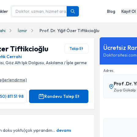
ikler
Blog
Kayıt Ol
ahi
İzmir
Prof. Dr. Yiğit Özer Tiftikcioğlu
Ücretsiz Ra
zer Tiftikcioğlu
Takip Et
Doktorsitesi.com
etik Cerrahi
si, Göz Altı Işık Dolgusu, Askılama / İple germe
Adres
eğerlendirme)
Prof .Dr. 
fı
Ziya Gökalp 
50) 811 51 98
Randevu Talep Et
n doku yoktu)çok yıprandım...
devamı