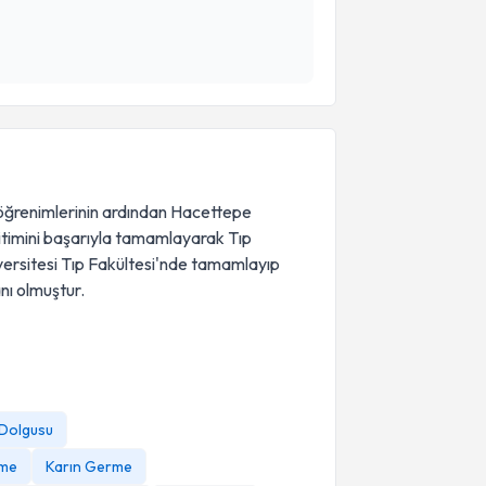
si öğrenimlerinin ardından Hacettepe
ğitimini başarıyla tamamlayarak Tıp
niversitesi Tıp Fakültesi'nde tamamlayıp
nı olmuştur.
k Dolgusu
rme
Karın Germe