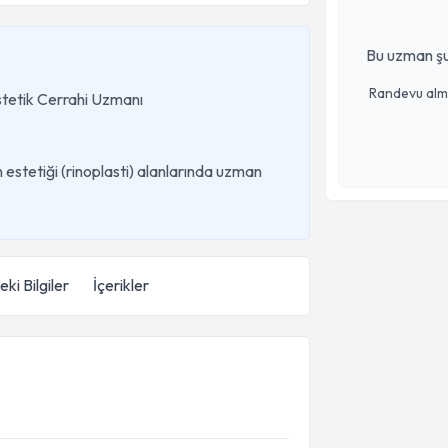
Bu uzman şu
Randevu almak
Estetik Cerrahi Uzmanı
 estetiği (rinoplasti) alanlarında uzman
ki Bilgiler
İçerikler