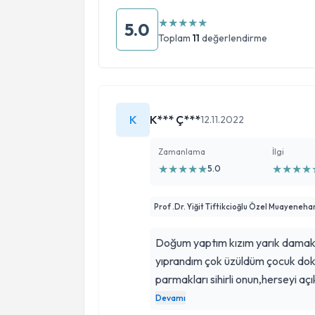
★
★
★
★
★
5.0
Toplam
11
değerlendirme
K
K*** Ç***
12.11.2022
Zamanlama
İlgi
★
★
★
★
★
★
★
★
★
5.0
Prof .Dr. Yiğit Tiftikcioğlu Özel Muayeneha
Doğum yaptım kızım yarık damak 
yıprandım çok üzüldüm çocuk dokt
parmakları sihirli onun,herseyi a
güvenebileceğiniz ,hastasını dinle
Devamı