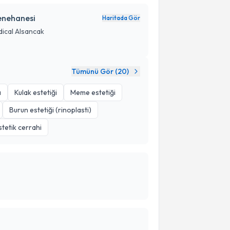
yenehanesi
Haritada Gör
dical Alsancak
Tümünü Gör (
20
)
ı
Kulak estetiği
Meme estetiği
Burun estetiği (rinoplasti)
stetik cerrahi