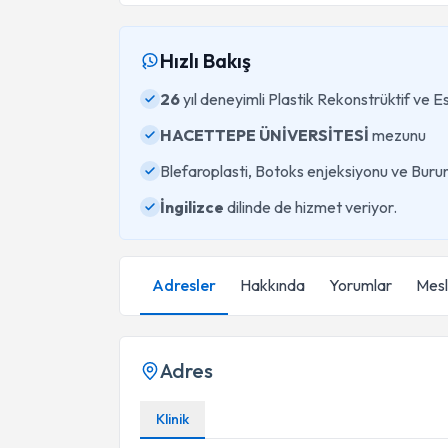
Hızlı Bakış
26
yıl deneyimli Plastik Rekonstrüktif ve 
HACETTEPE ÜNİVERSİTESİ
mezunu
Blefaroplasti, Botoks enjeksiyonu ve Burun
İngilizce
dilinde de hizmet veriyor.
Adresler
Hakkında
Yorumlar
Mesle
Adres
Klinik