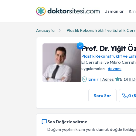
Uzmanlar
Klin
Anasayfa
Plastik Rekonstrüktif ve Estetik Cerr
Prof. Dr. Yiğit Ö
Plastik Rekonstrüktif ve Est
El Cerrahisi ve Mikro Cerrahi
uygulamaları
devamı
İzmir
5.0
1 Adres
(
11
D
Prof. Dr. Yiğit Özer Tiftikcioğlu Profil Fotoğra
Soru Sor
0 (8
Son Değerlendirme
Doğum yaptım kızım yarık damak doğdu (bildigi