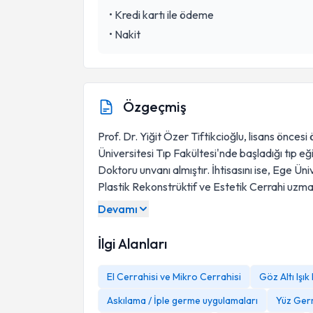
•
Kredi kartı ile ödeme
•
Nakit
Özgeçmiş
Prof. Dr. Yiğit Özer Tiftikcioğlu, lisans önce
Üniversitesi Tıp Fakültesi'nde başladığı tıp e
Doktoru unvanı almıştır. İhtisasını ise, Ege Ü
Plastik Rekonstrüktif ve Estetik Cerrahi uzma
Devamı
İlgi Alanları
El Cerrahisi ve Mikro Cerrahisi
Göz Altı Işı
Askılama / İple germe uygulamaları
Yüz Ge