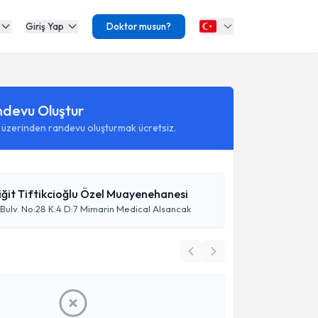
Giriş Yap
Doktor musun?
ndevu Oluştur
 üzerinden randevu oluşturmak ücretsiz.
Yiğit Tiftikcioğlu Özel Muayenehanesi
Bulv. No:28 K:4 D:7 Mimarin Medical Alsancak