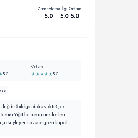
Zamanlama
İlgi
Ortam
5.0
5.0
5.0
Ortam
★
★
★
★
★
★
5.0
5.0
nesi
doğdu (bildigin doku yoktu)çok
orum Yiğit hocamı önerdi elleri
çıkça söyleyen sözüne gözü kapalı
yen yönlendiren bi doktor asla