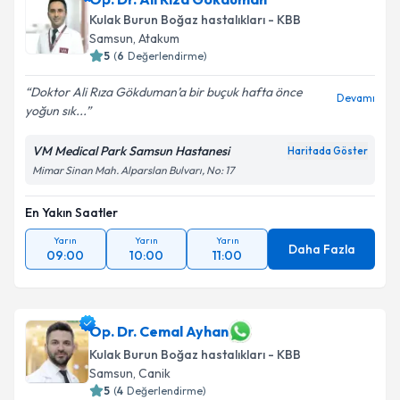
Kulak Burun Boğaz hastalıkları - KBB
Samsun
,
Atakum
5
(
6
Değerlendirme)
Doktor Ali Rıza Gökduman’a bir buçuk hafta önce
Devamı
yoğun sık...
VM Medical Park Samsun Hastanesi
Haritada Göster
Mimar Sinan Mah. Alparslan Bulvarı, No: 17
En Yakın Saatler
Yarın
Yarın
Yarın
Daha Fazla
09:00
10:00
11:00
Op. Dr. Cemal Ayhan
Kulak Burun Boğaz hastalıkları - KBB
Samsun
,
Canik
5
(
4
Değerlendirme)