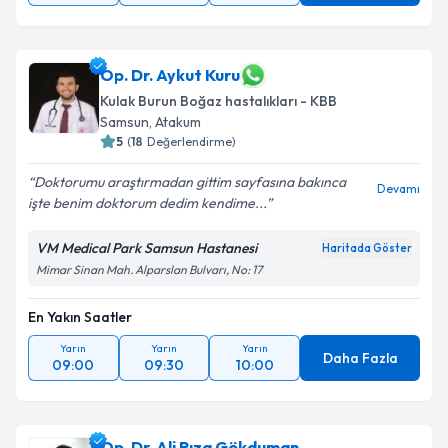
Op. Dr. Aykut Kuru
Kulak Burun Boğaz hastalıkları - KBB
Samsun
,
Atakum
5
(
18
Değerlendirme)
Doktorumu araştırmadan gittim sayfasına bakınca
Devamı
işte benim doktorum dedim kendime...
VM Medical Park Samsun Hastanesi
Haritada Göster
Mimar Sinan Mah. Alparslan Bulvarı, No: 17
En Yakın Saatler
Yarın
Yarın
Yarın
Daha Fazla
09:00
09:30
10:00
Op. Dr. Ali Rıza Gökduman