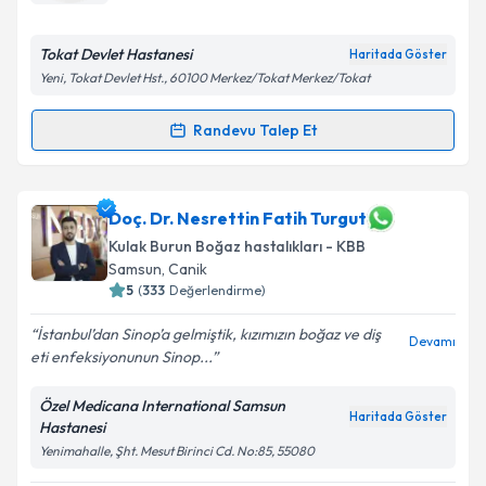
Tokat Devlet Hastanesi
Kişisel verilerimin işlenmesine ilişkin
Aydınlatma
Haritada Göster
Metni
'ni okudum ve kişisel verilerimin belirtilen
Yeni, Tokat Devlet Hst., 60100 Merkez/Tokat Merkez/Tokat
kapsamda işlenmesini kabul ediyorum.
Randevu Talep Et
Randevu Takvimi Talebi
Takvim Talebini Gönder
Uzm. Dr. Pınar Yağmur
için randevu takvimi talebi
Doç. Dr. Nesrettin Fatih Turgut
oluşturun. Size bu uzmandan randevu almanız için bir
Kulak Burun Boğaz hastalıkları - KBB
takvim hazırlandığında e-posta ile bilgilendireceğiz.
Samsun
,
Canik
5
(
333
Değerlendirme)
E-posta Adresiniz
İstanbul’dan Sinop’a gelmiştik, kızımızın boğaz ve diş
Devamı
eti enfeksiyonunun Sinop...
Özel Medicana International Samsun
Kişisel verilerimin işlenmesine ilişkin
Aydınlatma
Haritada Göster
Hastanesi
Metni
'ni okudum ve kişisel verilerimin belirtilen
kapsamda işlenmesini kabul ediyorum.
Yenimahalle, Şht. Mesut Birinci Cd. No:85, 55080