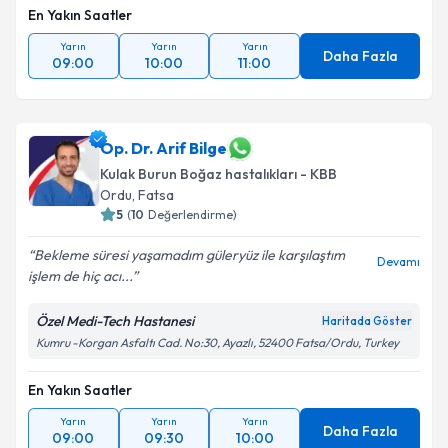
En Yakın Saatler
Takvim Talebini Gönder
Yarın
Yarın
Yarın
Daha Fazla
09:00
10:00
11:00
Op. Dr. Arif Bilge
Kulak Burun Boğaz hastalıkları - KBB
Ordu
,
Fatsa
5
(
10
Değerlendirme)
Bekleme süresi yaşamadım güleryüz ile karşılaştım
Devamı
işlem de hiç acı...
Özel Medi-Tech Hastanesi
Haritada Göster
Kumru -Korgan Asfaltı Cad. No:30, Ayazlı, 52400 Fatsa/Ordu, Turkey
En Yakın Saatler
Yarın
Yarın
Yarın
Daha Fazla
09:00
09:30
10:00