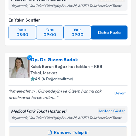
Yeşilırmak, Vali Zekai Gümüşdiş Blv. No:29, 60230 Tokat Merkez/Tokat
En Yakın Saatler
Yarın
Yarın
Yarın
Daha Fazla
08:30
09:00
09:30
Op. Dr. Gizem Budak
Kulak Burun Boğaz hastalıkları - KBB
Tokat
,
Merkez
4.9
(
4
Değerlendirme)
Ameliyatımın . Günündeyim ve Gizem hanımı cok
Devamı
arastırarak tercih ettim...
Medical Park Tokat Hastanesi
Haritada Göster
Yeşilırmak, Vali Zekai Gümüşdiş Blv. No:29, 60230 Tokat Merkez/Tokat
Randevu Talep Et
Randevu Takvimi Talebi