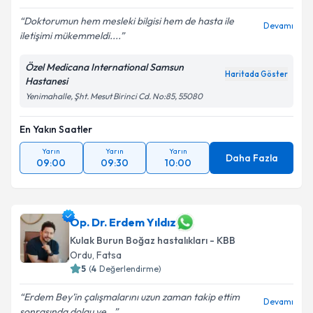
Doktorumun hem mesleki bilgisi hem de hasta ile
Devamı
iletişimi mükemmeldi....
Özel Medicana International Samsun
Haritada Göster
Hastanesi
Yenimahalle, Şht. Mesut Birinci Cd. No:85, 55080
En Yakın Saatler
Yarın
Yarın
Yarın
Daha Fazla
09:00
09:30
10:00
Op. Dr. Erdem Yıldız
Kulak Burun Boğaz hastalıkları - KBB
Ordu
,
Fatsa
5
(
4
Değerlendirme)
Erdem Bey’in çalışmalarını uzun zaman takip ettim
Devamı
sonrasında dolgu ve...