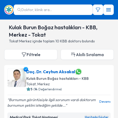
Doktor, klinik ara...
Kulak Burun Boğaz hastalıkları - KBB,
Merkez - Tokat
Tokat
Merkez
içinde toplam
10
KBB doktoru
bulundu
Filtrele
Akıllı Sıralama
Doç. Dr. Ceyhun Aksakal
Kulak Burun Boğaz hastalıkları - KBB
Tokat
,
Merkez
5
(
14
Değerlendirme)
Burnumun görüntüsüyle ilgili sorunum vardı doktorum
Devamı
burnumun şeklini istediğim şekilde...
Medical Park Tokat Hastanesi
Haritada Göster