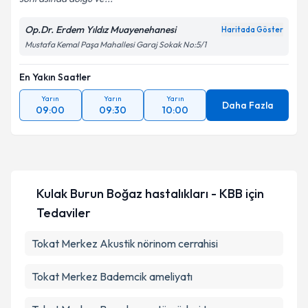
Op.Dr. Erdem Yıldız Muayenehanesi
Haritada Göster
Mustafa Kemal Paşa Mahallesi Garaj Sokak No:5/1
En Yakın Saatler
Yarın
Yarın
Yarın
Daha Fazla
09:00
09:30
10:00
Kulak Burun Boğaz hastalıkları - KBB
için
Tedaviler
Tokat Merkez Akustik nörinom cerrahisi
Tokat Merkez Bademcik ameliyatı