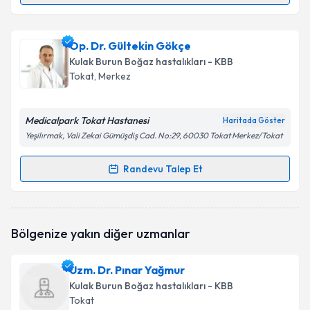
Op. Dr. Gizem Budak
için randevu takvimi talebi
Op. Dr. Gültekin Gökçe
oluşturun. Size bu uzmandan randevu almanız için bir
Kulak Burun Boğaz hastalıkları - KBB
takvim hazırlandığında e-posta ile bilgilendireceğiz.
Tokat
,
Merkez
E-posta Adresiniz
Medicalpark Tokat Hastanesi
Haritada Göster
Yeşilırmak, Vali Zekai Gümüşdiş Cad. No:29, 60030 Tokat Merkez/Tokat
Kişisel verilerimin işlenmesine ilişkin
Aydınlatma
Randevu Talep Et
Randevu Takvimi Talebi
Metni
'ni okudum ve kişisel verilerimin belirtilen
kapsamda işlenmesini kabul ediyorum.
Op. Dr. Gültekin Gökçe
için randevu takvimi talebi
Bölgenize yakın diğer uzmanlar
oluşturun. Size bu uzmandan randevu almanız için bir
Takvim Talebini Gönder
takvim hazırlandığında e-posta ile bilgilendireceğiz.
Uzm. Dr. Pınar Yağmur
E-posta Adresiniz
Kulak Burun Boğaz hastalıkları - KBB
Tokat