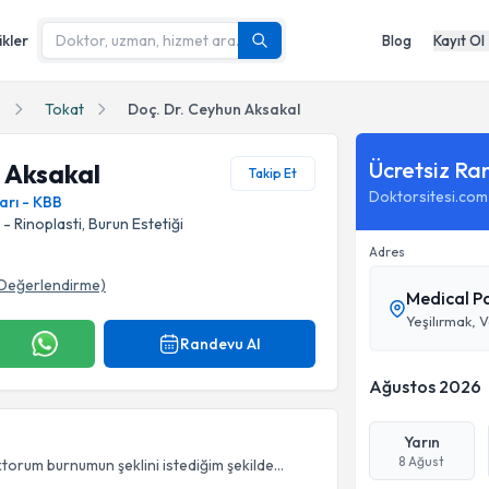
ikler
Blog
Kayıt Ol
B
Tokat
Doç. Dr. Ceyhun Aksakal
Ücretsiz Ra
 Aksakal
Takip Et
Doktorsitesi.com
arı - KBB
 - Rinoplasti, Burun Estetiği
Adres
Değerlendirme)
Medical P
Randevu Al
Ağustos 2026
Yarın
8 Ağust
orum burnumun şeklini istediğim şekilde...