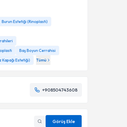
Burun Estetiği (Rinoplasti)
rahileri
oplasti
Baş Boyun Cerrahisi
 Kapağı Estetiği)
Tümü
+908504743608
Görüş Ekle