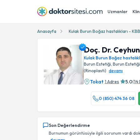
Uzmanlar
Klin
Anasayfa
Kulak Burun Boğaz hastalıkları - KB
Doç. Dr. Ceyhun
Kulak Burun Boğaz hastalıkl
Burun Estetiği, Burun Estetiği
(Rinoplasti)
devamı
Tokat
5.0
1 Adres
(
14
Doç. Dr. Ceyhun Aksakal Profil Fotoğrafı
0 (850) 474 36 08
Son Değerlendirme
Burnumun görüntüsüyle ilgili sorunum vardı dokt