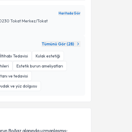
Haritada Gör
, 60230 Tokat Merkez/Tokat
Tümünü Gör (
28
)
İltihabı Tedavisi
Kulak estetiği
hileri
Estetik burun ameliyatları
 tanı ve tedavisi
udak ve yüz dolgusu
urun Boğaz alanında uzmanlaşmış;