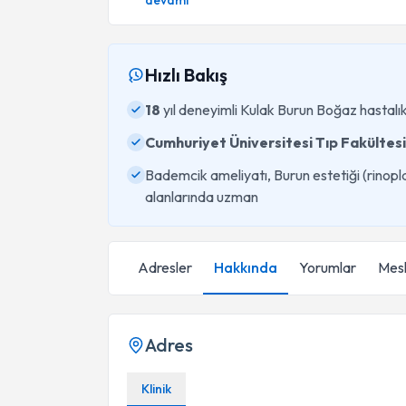
devamı
Hızlı Bakış
18
yıl deneyimli Kulak Burun Boğaz hastalı
Cumhuriyet Üniversitesi Tıp Fakültesi
Bademcik ameliyatı, Burun estetiği (rinoplas
alanlarında uzman
Adresler
Hakkında
Yorumlar
Mesl
Adres
Klinik