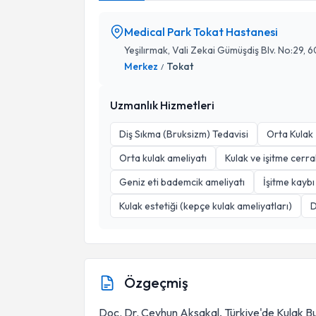
Medical Park Tokat Hastanesi
Yeşilırmak, Vali Zekai Gümüşdiş Blv. No:29
Merkez
Tokat
/
Uzmanlık Hizmetleri
Diş Sıkma (Bruksizm) Tedavisi
Orta Kulak 
Orta kulak ameliyatı
Kulak ve işitme cerra
Geniz eti bademcik ameliyatı
İşitme kaybı
Kulak estetiği (kepçe kulak ameliyatları)
D
Özgeçmiş
Doç. Dr. Ceyhun Aksakal, Türkiye'de Kulak B