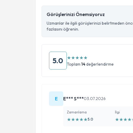
Görüşlerinizi Önemsiyoruz
Uzmanlar ile ilgili görüşlerinizi belirtmeden ön
fazlasını öğrenin.
★
★
★
★
★
5.0
Toplam
14
değerlendirme
E
E*** S***
03.07.2026
Zamanlama
İlgi
★
★
★
★
★
★
★
★
★
5.0