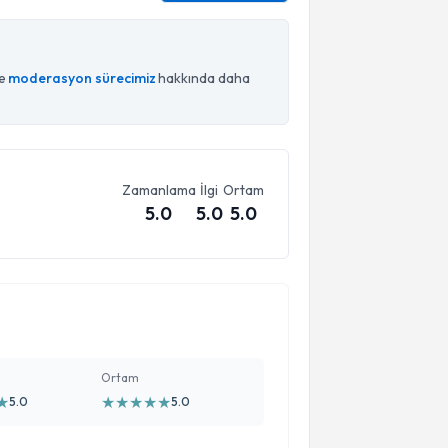
ce
moderasyon sürecimiz
hakkında daha
Zamanlama
İlgi
Ortam
5.0
5.0
5.0
Ortam
★
★
★
★
★
★
5.0
5.0