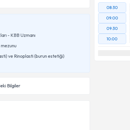
08:30
09:00
09:30
kları - KBB Uzmanı
10:00
mezunu
ti) ve Rinoplasti (burun estetiği)
eki Bilgiler