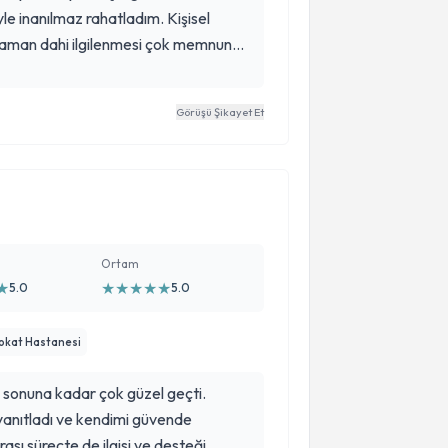
le inanılmaz rahatladım. Kişisel
zaman dahi ilgilenmesi çok memnun
arılı olduğunu düşünüyorum. Tüm süreç
Görüşü Şikayet Et
Ortam
★
★
★
★
★
★
5.0
5.0
Tokat Hastanesi
 sonuna kadar çok güzel geçti.
yanıtladı ve kendimi güvende
sı süreçte de ilgisi ve desteği