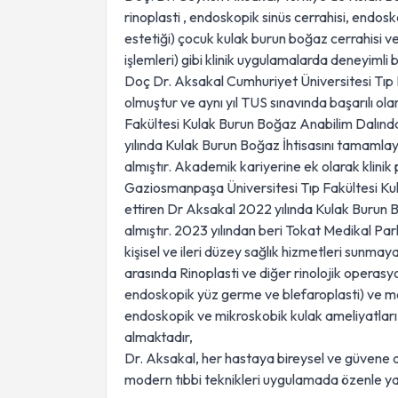
rinoplasti , endoskopik sinüs cerrahisi, endosko
estetiği) çocuk kulak burun boğaz cerrahisi v
işlemleri) gibi klinik uygulamalarda deneyimli b
Doç Dr. Aksakal Cumhuriyet Üniversitesi Tıp
olmuştur ve aynı yıl TUS sınavında başarılı o
Fakültesi Kulak Burun Boğaz Anabilim Dalında
yılında Kulak Burun Boğaz İhtisasını tamaml
almıştır. Akademik kariyerine ek olarak klinik
Gaziosmanpaşa Üniversitesi Tıp Fakültesi Ku
ettiren Dr Aksakal 2022 yılında Kulak Burun
almıştır. 2023 yılından beri Tokat Medikal Pa
kişisel ve ileri düzey sağlık hizmetleri sunmay
arasında Rinoplasti ve diğer rinolojik operasyo
endoskopik yüz germe ve blefaroplasti) ve me
endoskopik ve mikroskobik kulak ameliyatları,
almaktadır,
Dr. Aksakal, her hastaya bireysel ve güvene d
modern tıbbi teknikleri uygulamada özenle yak