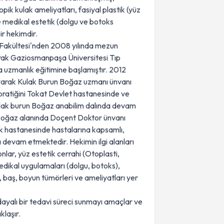
pik kulak ameliyatları, fasiyal plastik (yüz
e medikal estetik (dolgu ve botoks
ir hekimdir.
 Fakültesi'nden 2008 yılında mezun
larak Gaziosmanpaşa Üniversitesi Tıp
 uzmanlık eğitimine başlamıştır. 2012
ayarak Kulak Burun Boğaz uzmanı ünvanı
 pratiğini Tokat Devlet hastanesinde ve
lak burun Boğaz anabilim dalında devam
 Boğaz alanında Doçent Doktor ünvanı
rk hastanesinde hastalarına kapsamlı,
a devam etmektedir. Hekimin ilgi alanları
nlar, yüz estetik cerrahi (Otoplasti,
dikal uygulamaları (dolgu, botoks),
 baş, boyun tümörleri ve ameliyatları yer
ayalı bir tedavi süreci sunmayı amaçlar ve
laşır.