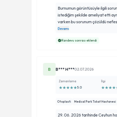
Burnumun görüntüsüyle ilgili sor
istediğim şekilde ameliyat etti 
varken bu sorunum çözüldü nefes a
Ameliyatımdan tamponlarımın çık
Devamı
geçti doktorum her zaman bütün s
Randevu sonrası eklendi
üzerinden 3 yıl geçmiş olmasına
doktoruma çok teşekkür ediyorum insan sağlığ
çok başarılı bir doktora emanet e
memnunum herkese Ceyhun hocam
B
B*** H***
02.07.2026
Zamanlama
İlgi
★
★
★
★
★
★
★
★
★
5.0
Otoplasti
Medical Park Tokat Hastanesi
29. 06. 2026 tarihinde Ceyhun ho