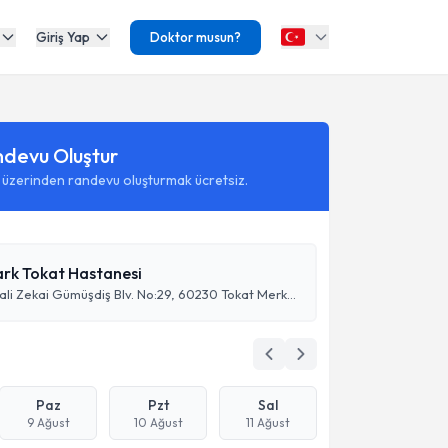
Giriş Yap
Doktor musun?
ndevu Oluştur
 üzerinden randevu oluşturmak ücretsiz.
ark Tokat Hastanesi
Yeşilırmak, Vali Zekai Gümüşdiş Blv. No:29, 60230 Tokat Merkez/Tokat
Paz
Pzt
Sal
9 Ağust
10 Ağust
11 Ağust