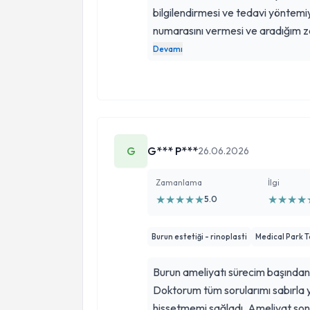
bilgilendirmesi ve tedavi yöntemiy
numarasını vermesi ve aradığım 
etti. Kendisinin alanında çok baş
Devamı
için çok teşekkür ederim
G
G*** P***
26.06.2026
Zamanlama
İlgi
★
★
★
★
★
★
★
★
★
5.0
Burun estetiği - rinoplasti
Medical Park 
Burun ameliyatı sürecim başından
Doktorum tüm sorularımı sabırla 
hissetmemi sağladı. Ameliyat sonra