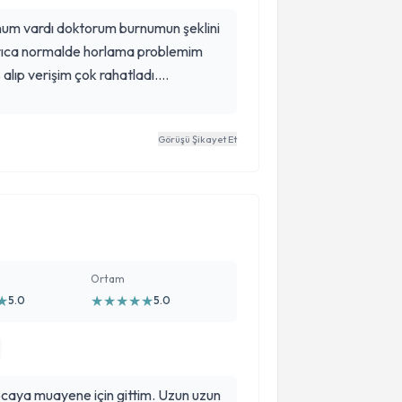
unum vardı doktorum burnumun şeklini
ayrıca normalde horlama problemim
lıp verişim çok rahatladı.
arılmasına kadar süreç çok rahat
orularımı yanıtladı. Ameliyatımın
Görüşü Şikayet Et
 rağmen hiç bir problem yaşamadım
ını hem güvenilir hem
debilir. Ben verdiğim karardan çok
ı öneririm.
Ortam
★
★
★
★
★
★
5.0
5.0
caya muayene için gittim. Uzun uzun