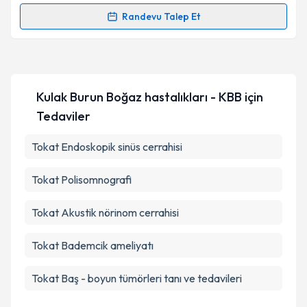
Kişisel verilerimin işlenmesine ilişkin
Aydınlatma
Randevu Talep Et
Randevu Takvimi Talebi
Metni
'ni okudum ve kişisel verilerimin belirtilen
kapsamda işlenmesini kabul ediyorum.
Uzm. Dr. Pınar Yağmur
için randevu takvimi talebi
oluşturun. Size bu uzmandan randevu almanız için bir
Takvim Talebini Gönder
Kulak Burun Boğaz hastalıkları - KBB
için
takvim hazırlandığında e-posta ile bilgilendireceğiz.
Tedaviler
E-posta Adresiniz
Tokat Endoskopik sinüs cerrahisi
Tokat Polisomnografi
Kişisel verilerimin işlenmesine ilişkin
Aydınlatma
Metni
'ni okudum ve kişisel verilerimin belirtilen
Tokat Akustik nörinom cerrahisi
kapsamda işlenmesini kabul ediyorum.
Tokat Bademcik ameliyatı
Takvim Talebini Gönder
Tokat Baş - boyun tümörleri tanı ve tedavileri