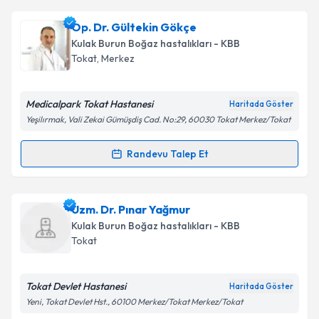
Op. Dr. Gizem Budak
için randevu takvimi talebi
Op. Dr. Gültekin Gökçe
oluşturun. Size bu uzmandan randevu almanız için bir
Kulak Burun Boğaz hastalıkları - KBB
takvim hazırlandığında e-posta ile bilgilendireceğiz.
Tokat
,
Merkez
E-posta Adresiniz
Medicalpark Tokat Hastanesi
Haritada Göster
Yeşilırmak, Vali Zekai Gümüşdiş Cad. No:29, 60030 Tokat Merkez/Tokat
Kişisel verilerimin işlenmesine ilişkin
Aydınlatma
Randevu Talep Et
Randevu Takvimi Talebi
Metni
'ni okudum ve kişisel verilerimin belirtilen
kapsamda işlenmesini kabul ediyorum.
Op. Dr. Gültekin Gökçe
için randevu takvimi talebi
Uzm. Dr. Pınar Yağmur
oluşturun. Size bu uzmandan randevu almanız için bir
Takvim Talebini Gönder
Kulak Burun Boğaz hastalıkları - KBB
takvim hazırlandığında e-posta ile bilgilendireceğiz.
Tokat
E-posta Adresiniz
Tokat Devlet Hastanesi
Haritada Göster
Yeni, Tokat Devlet Hst., 60100 Merkez/Tokat Merkez/Tokat