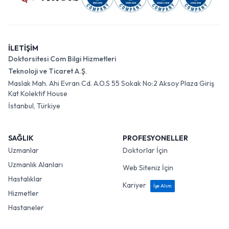
İLETİŞİM
Doktorsitesi Com Bilgi Hizmetleri
Teknoloji ve Ticaret A.Ş.
Maslak Mah. Ahi Evran Cd. A.O.S 55 Sokak No:2 Aksoy Plaza Giriş
Kat Kolektif House
İstanbul, Türkiye
SAĞLIK
PROFESYONELLER
Uzmanlar
Doktorlar İçin
Uzmanlık Alanları
Web Siteniz İçin
Hastalıklar
Kariyer
İşe Alım
Hizmetler
Hastaneler