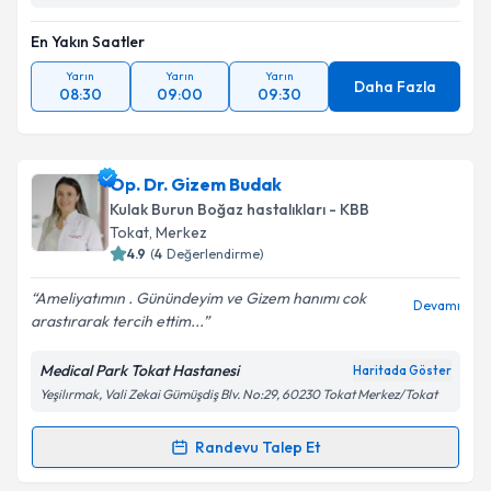
En Yakın Saatler
Yarın
Yarın
Yarın
Daha Fazla
08:30
09:00
09:30
Op. Dr. Gizem Budak
Kulak Burun Boğaz hastalıkları - KBB
Tokat
,
Merkez
4.9
(
4
Değerlendirme)
Ameliyatımın . Günündeyim ve Gizem hanımı cok
Devamı
arastırarak tercih ettim...
Medical Park Tokat Hastanesi
Haritada Göster
Yeşilırmak, Vali Zekai Gümüşdiş Blv. No:29, 60230 Tokat Merkez/Tokat
Randevu Talep Et
Randevu Takvimi Talebi