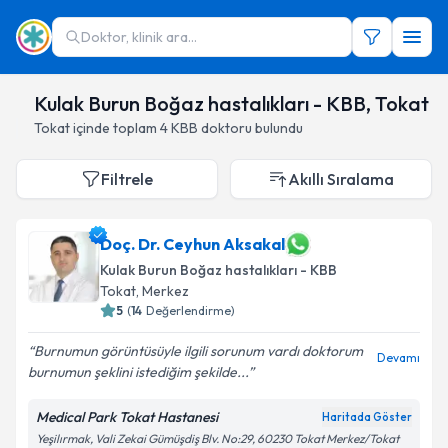
Doktor, klinik ara...
Kulak Burun Boğaz hastalıkları - KBB, Tokat
Tokat
içinde toplam
4
KBB doktoru
bulundu
Filtrele
Akıllı Sıralama
Doç. Dr. Ceyhun Aksakal
Kulak Burun Boğaz hastalıkları - KBB
Tokat
,
Merkez
5
(
14
Değerlendirme)
Burnumun görüntüsüyle ilgili sorunum vardı doktorum
Devamı
burnumun şeklini istediğim şekilde...
Medical Park Tokat Hastanesi
Haritada Göster
Yeşilırmak, Vali Zekai Gümüşdiş Blv. No:29, 60230 Tokat Merkez/Tokat