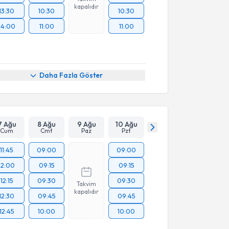
kapalıdır
13:30
10:30
10:30
14:00
11:00
11:00
Daha Fazla Göster
7 Ağu
8 Ağu
9 Ağu
10 Ağu
Cum
Cmt
Paz
Pzt
11:45
09:00
09:00
12:00
09:15
09:15
12:15
09:30
09:30
Takvim
kapalıdır
12:30
09:45
09:45
12:45
10:00
10:00