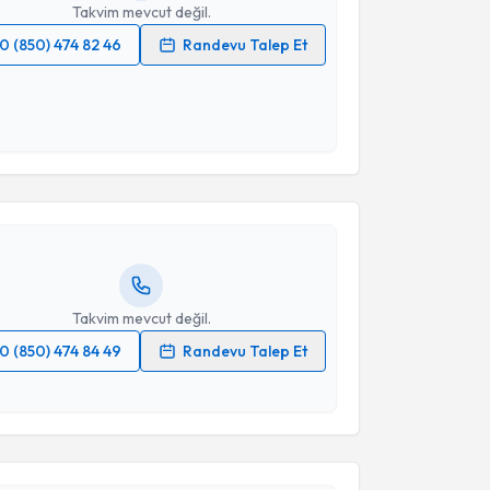
Takvim mevcut değil.
0 (850) 474 82 46
Randevu Talep Et
 verilerimin işlenmesine ilişkin
Aydınlatma Metni
'ni
 ve kişisel verilerimin belirtilen kapsamda
akvimi Talebi
esini kabul ediyorum.
Takvim Talebini Gönder
zge Bakkal
için randevu takvimi talebi oluşturun. Size
 randevu almanız için bir takvim hazırlandığında e-
lgilendireceğiz.
resiniz
Takvim mevcut değil.
0 (850) 474 84 49
Randevu Talep Et
 verilerimin işlenmesine ilişkin
Aydınlatma Metni
'ni
 ve kişisel verilerimin belirtilen kapsamda
akvimi Talebi
esini kabul ediyorum.