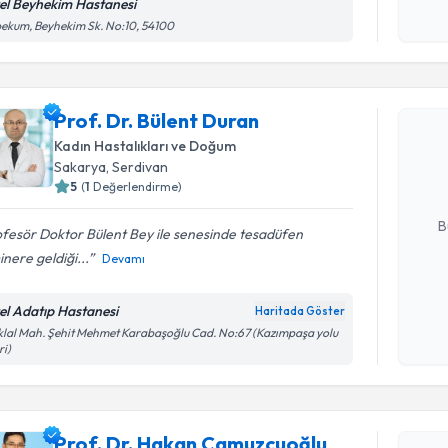
el Beyhekim Hastanesi
Kişisel
ekum, Beyhekim Sk. No:10, 54100
okudum
Randevu T
işlenm
Prof. Dr. Bülent Duran
Prof. Dr. 
Size bu uzm
Kadın Hastalıkları ve Doğum
hazırlandığ
Sakarya
,
Serdivan
5
(
1
Değerlendirme)
E-posta Ad
B
fesör Doktor Bülent Bey ile senesinde tesadüfen
nere geldiği...
Devamı
Kişisel
el Adatıp Hastanesi
Haritada Göster
okudum
iklal Mah. Şehit Mehmet Karabaşoğlu Cad. No:67 (Kazımpaşa yolu
işlenm
ri)
Randevu T
Prof. Dr. Hakan Camuzcuoğlu
Prof. Dr.