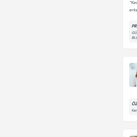
Ken
erke
PR
GÜ
BL
ÖZ
Kem