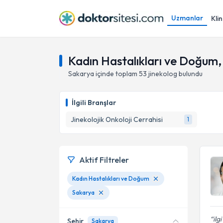
Uzmanlar
Klin
Kadın Hastalıkları ve Doğum
Sakarya
içinde toplam
53
jinekolog
bulundu
İlgili Branşlar
Jinekolojik Onkoloji Cerrahisi
1
Aktif Filtreler
Kadın Hastalıkları ve Doğum
Sakarya
ilg
Şehir
Sakarya