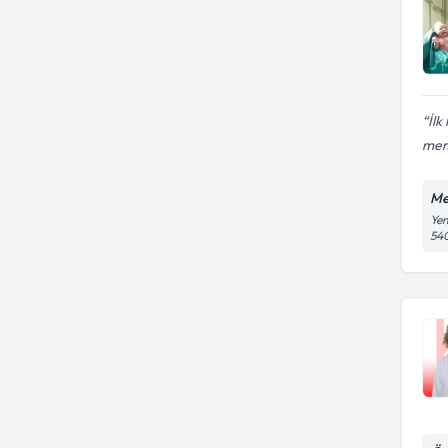
İlk
me
Me
Yen
54