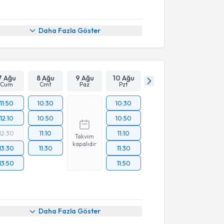
Daha Fazla Göster
7 Ağu
8 Ağu
9 Ağu
10 Ağu
Cum
Cmt
Paz
Pzt
11:50
10:30
10:30
12:10
10:50
10:50
12:30
11:10
11:10
Takvim
kapalıdır
13:30
11:30
11:30
13:50
11:50
Daha Fazla Göster