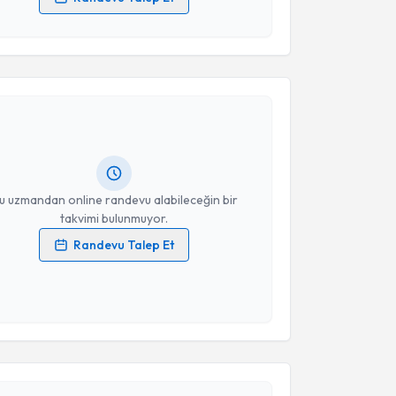
 verilerimin işlenmesine ilişkin
Aydınlatma Metni
'ni
 ve kişisel verilerimin belirtilen kapsamda
akvimi Talebi
esini kabul ediyorum.
Takvim Talebini Gönder
Bülent Duran
için randevu takvimi talebi oluşturun.
andan randevu almanız için bir takvim
ında e-posta ile bilgilendireceğiz.
resiniz
u uzmandan online randevu alabileceğin bir
takvimi bulunmuyor.
Randevu Talep Et
 verilerimin işlenmesine ilişkin
Aydınlatma Metni
'ni
 ve kişisel verilerimin belirtilen kapsamda
esini kabul ediyorum.
akvimi Talebi
Takvim Talebini Gönder
 Hakan Camuzcuoğlu
için randevu takvimi talebi