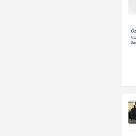
Öz
İst
üze