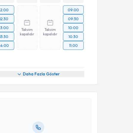
12:00
09:00
12:30
09:30
13:00
10:00
Takvim
Takvim
kapalıdır
kapalıdır
13:30
10:30
14:00
11:00
Daha Fazla Göster
akvimi Talebi
Arif Serhan Cevrioğlu
için randevu takvimi talebi
Size bu uzmandan randevu almanız için bir takvim
ında e-posta ile bilgilendireceğiz.
resiniz