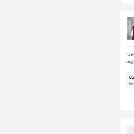
Cerrahpaşa tıp fakültesi
KARADENİZ TEKNİK
ÜNİVERSİTESİ
Sev
doğ
Öz
Kem