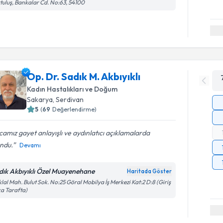
tuluş, Bankalar Cd. No:63, 54100
Op. Dr. Sadık M. Akbıyıklı
Kadın Hastalıkları ve Doğum
Sakarya
,
Serdivan
5
(
69
Değerlendirme)
amız gayet anlayışlı ve aydınlatıcı açıklamalarda
ndu.
Devamı
dık Akbıyıklı Özel Muayenehane
Haritada Göster
iklal Mah. Bulut Sok. No:25 Göral Mobilya İş Merkezi Kat:2 D:8 (Giriş
a Tarafta)