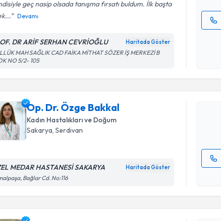
disiyle geç nasip olsada tanışma fırsatı buldum. İlk başta
k...
Devamı
Kişisel
OF. DR ARİF SERHAN CEVRİOĞLU
Haritada Göster
okudum
Randevu T
LLÜK MAH SAĞLIK CAD FAİKA MİTHAT SÖZER İŞ MERKEZİ B
işlenm
OK NO 5/2- 105
Op. Dr. Ö
bu uzmandan
Op. Dr. Özge Bakkal
posta ile bi
Kadın Hastalıkları ve Doğum
E-posta Ad
Sakarya
,
Serdivan
EL MEDAR HASTANESİ SAKARYA
Haritada Göster
Kişisel
alpaşa, Bağlar Cd. No:116
okudum
Randevu T
işlenm