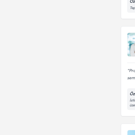
Öz
Tep
Pro
semi
Öz
İst
üze