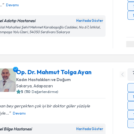
..
Devamı
el Adatıp Hastanesi
Haritada Göster
iklal Mahallesi Şehit Mehmet Karabaşoğlu Caddesi, No.67, İstiklal,
ımpaşa Yolu Üzeri, 54050 Serdivan/Sakarya
Op. Dr. Mahmut Tolga Ayan
Kadın Hastalıkları ve Doğum
Sakarya
,
Adapazarı
5
(
110
Değerlendirme)
an bey gerçekten çok iyi bir doktor güler yüzüyle
iyle...
Devamı
el Bilge Hastanesi
Haritada Göster