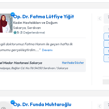
Op. Dr. Fatma Lütfiye Yiğit
Kadın Hastalıkları ve Doğum
Sakarya
,
Serdivan
5
(
3
Değerlendirme)
gili doktorumuz Fatma Hanım ile geçen hafta ilk
umumu gerçekleştirdim....
Devamı
el Medar Hastanesi Sakarya
Haritada Göster
alpaşa, Bağlar Cd. No:116 54050 Serdivan / Sakarya
Op. Dr. Funda Muhtaroğlu