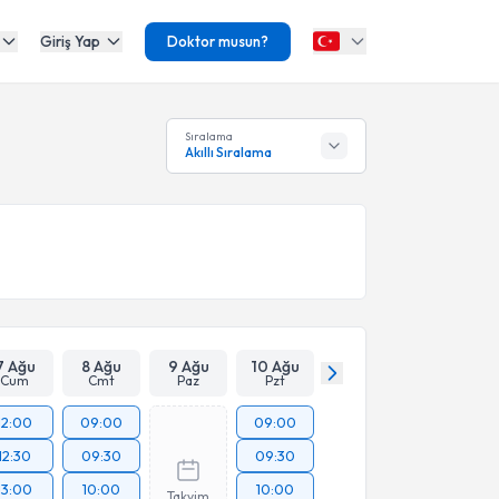
Giriş Yap
Doktor musun?
Sıralama
Akıllı Sıralama
7 Ağu
8 Ağu
9 Ağu
10 Ağu
Cum
Cmt
Paz
Pzt
12:00
09:00
09:00
12:30
09:30
09:30
13:00
10:00
10:00
Takvim