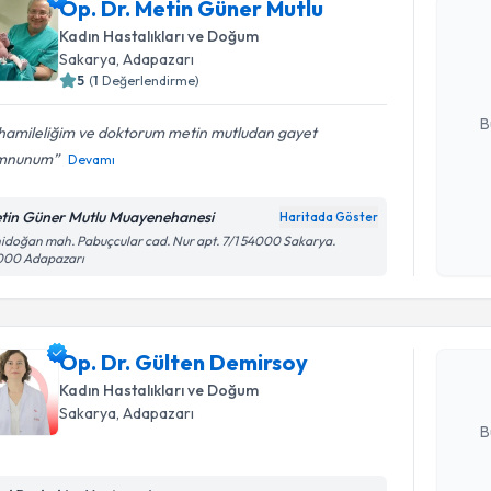
Op. Dr. Metin Güner Mutlu
Op. Dr. M
oluşturun. 
Kadın Hastalıkları ve Doğum
hazırlandığ
Sakarya
,
Adapazarı
5
(
1
Değerlendirme)
E-posta Ad
B
 hamileliğim ve doktorum metin mutludan gayet
mnunum
Devamı
Kişisel
tin Güner Mutlu Muayenehanesi
Haritada Göster
okudum
Randevu T
idoğan mah. Pabuçcular cad. Nur apt. 7/1 54000 Sakarya.
işlenm
000 Adapazarı
Op. Dr. G
Size bu uzm
Op. Dr. Gülten Demirsoy
hazırlandığ
Kadın Hastalıkları ve Doğum
E-posta Ad
Sakarya
,
Adapazarı
B