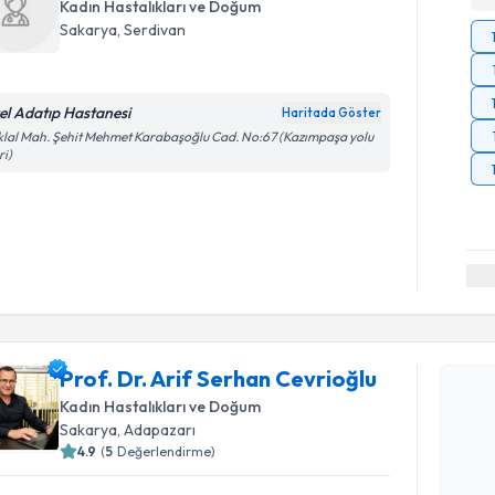
Kadın Hastalıkları ve Doğum
Sakarya
,
Serdivan
el Adatıp Hastanesi
Haritada Göster
iklal Mah. Şehit Mehmet Karabaşoğlu Cad. No:67 (Kazımpaşa yolu
ri)
Randevu T
Prof. Dr. Arif Serhan Cevrioğlu
Prof. Dr. 
oluşturun. 
Kadın Hastalıkları ve Doğum
hazırlandığ
Sakarya
,
Adapazarı
4.9
(
5
Değerlendirme)
E-posta Ad