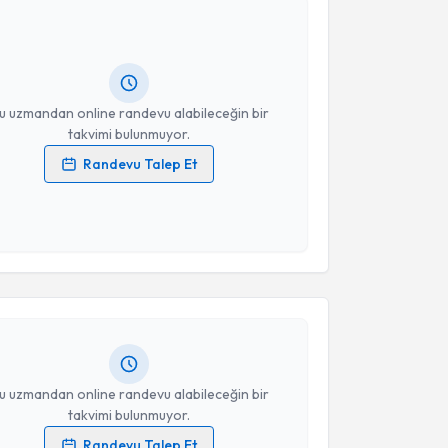
Takvim Talebini Gönder
etin Güner Mutlu
için randevu takvimi talebi
Size bu uzmandan randevu almanız için bir takvim
ında e-posta ile bilgilendireceğiz.
resiniz
u uzmandan online randevu alabileceğin bir
takvimi bulunmuyor.
Randevu Talep Et
 verilerimin işlenmesine ilişkin
Aydınlatma Metni
'ni
 ve kişisel verilerimin belirtilen kapsamda
akvimi Talebi
esini kabul ediyorum.
Takvim Talebini Gönder
ülten Demirsoy
için randevu takvimi talebi oluşturun.
andan randevu almanız için bir takvim
ında e-posta ile bilgilendireceğiz.
resiniz
u uzmandan online randevu alabileceğin bir
takvimi bulunmuyor.
Randevu Talep Et