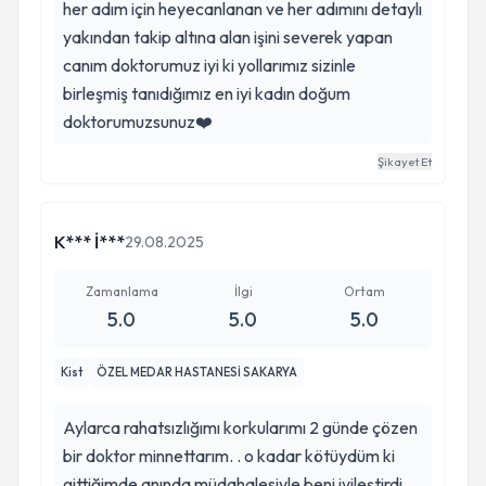
her adım için heyecanlanan ve her adımını detaylı
yakından takip altına alan işini severek yapan
canım doktorumuz iyi ki yollarımız sizinle
birleşmiş tanıdığımız en iyi kadın doğum
doktorumuzsunuz❤️
Şikayet Et
K*** İ***
29.08.2025
Zamanlama
İlgi
Ortam
5.0
5.0
5.0
Kist
ÖZEL MEDAR HASTANESİ SAKARYA
Aylarca rahatsızlığımı korkularımı 2 günde çözen
bir doktor minnettarım. . o kadar kötüydüm ki
gittiğimde anında müdahalesiyle beni iyileştirdi