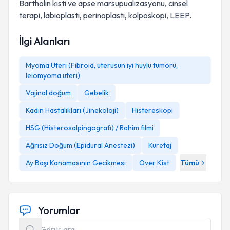
Bartholin kisti ve apse marsupualizasyonu, cinsel
terapi, labioplasti, perinoplasti, kolposkopi, LEEP.
İlgi Alanları
Myoma Uteri (Fibroid, uterusun iyi huylu tümörü,
leiomyoma uteri)
Vajinal doğum
Gebelik
Kadın Hastalıkları (Jinekoloji)
Histereskopi
HSG (Histerosalpingografi) / Rahim filmi
Ağrısız Doğum (Epidural Anestezi)
Küretaj
Ay Başı Kanamasının Gecikmesi
Over Kist
Tümü
Yorumlar