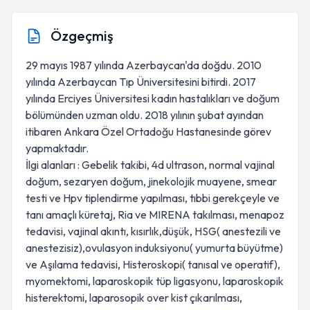
Özgeçmiş
29 mayıs 1987 yılında Azerbaycan'da doğdu. 2010
yılında Azerbaycan Tıp Üniversitesini bitirdi. 2017
yılında Erciyes Üniversitesi kadın hastalıkları ve doğum
bölümünden uzman oldu. 2018 yılının şubat ayından
itibaren Ankara Özel Ortadoğu Hastanesinde görev
yapmaktadır.
İlgi alanları : Gebelik takibi, 4d ultrason, normal vajinal
doğum, sezaryen doğum, jinekolojik muayene, smear
testi ve Hpv tiplendirme yapılması, tıbbi gerekçeyle ve
tanı amaçlı küretaj, Ria ve MIRENA takılması, menapoz
tedavisi, vajinal akıntı, kısırlık,düşük, HSG( anestezili ve
anestezisiz),ovulasyon induksiyonu( yumurta büyütme)
ve Aşılama tedavisi, Histeroskopi( tanısal ve operatif),
myomektomi, laparoskopik tüp ligasyonu, laparoskopik
histerektomi, laparosopik over kist çıkarılması,