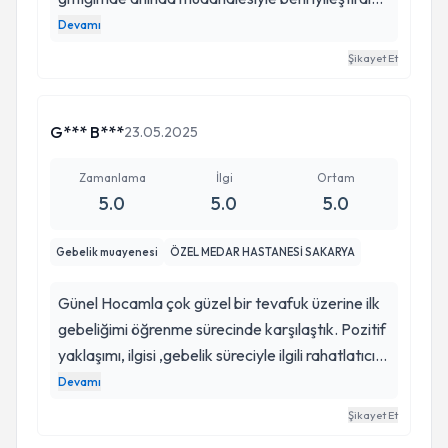
önce insanlığı sonra İlgisi bilgisi samimiyeti ve
Devamı
uzmanlığı hayatımı kurtardı diyebilirim o kadar
Şikayet Et
memnun kaldım ki hayatımın sonuna kadar
gideceğim tek doktor diyebilirim. İnanılmaz
derecede ilgili ve asla sizi tedavi etmeden
G*** B***
23.05.2025
bırakmıyor iyi ki varsınız iyi ki size gelmişim Medar
hastanesinin en iyi kadın hastalıkları ve doğum
Zamanlama
İlgi
Ortam
5.0
5.0
5.0
uzmanı benim için 🙏
Gebelik muayenesi
ÖZEL MEDAR HASTANESİ SAKARYA
Günel Hocamla çok güzel bir tevafuk üzerine ilk
gebeliğimi öğrenme sürecinde karşılaştık. Pozitif
yaklaşımı, ilgisi ,gebelik süreciyle ilgili rahatlatıcı
sohbetiyle benim için çok pozitif bir süreç
Devamı
başladı. Kendisiyle gebelik sürecimi yürütmeye
Şikayet Et
devam ediyoruz. Kesinlikte tavsiye ederim