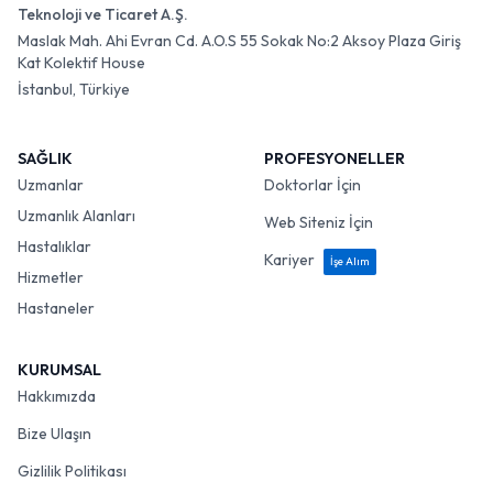
Teknoloji ve Ticaret A.Ş.
Maslak Mah. Ahi Evran Cd. A.O.S 55 Sokak No:2 Aksoy Plaza Giriş
Kat Kolektif House
İstanbul, Türkiye
SAĞLIK
PROFESYONELLER
Uzmanlar
Doktorlar İçin
Uzmanlık Alanları
Web Siteniz İçin
Hastalıklar
Kariyer
İşe Alım
Hizmetler
Hastaneler
KURUMSAL
Hakkımızda
Bize Ulaşın
Gizlilik Politikası