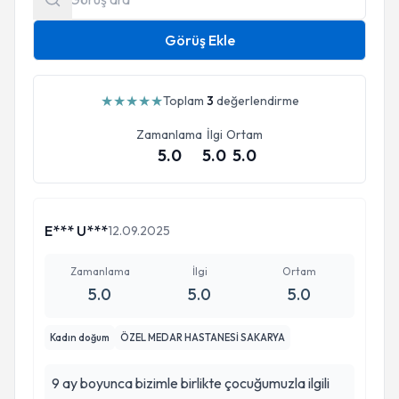
Görüş Ekle
★
★
★
★
★
Toplam
3
değerlendirme
Zamanlama
İlgi
Ortam
5.0
5.0
5.0
E*** U***
12.09.2025
Zamanlama
İlgi
Ortam
5.0
5.0
5.0
Kadın doğum
ÖZEL MEDAR HASTANESİ SAKARYA
9 ay boyunca bizimle birlikte çocuğumuzla ilgili