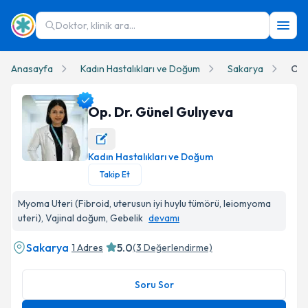
Doktor, klinik ara...
Anasayfa
Kadın Hastalıkları ve Doğum
Sakarya
Op.
Op. Dr. Günel Gulıyeva
Kadın Hastalıkları ve Doğum
Op. Dr. Günel Gulıyeva Profil Fotoğrafı
Takip Et
Myoma Uteri (Fibroid, uterusun iyi huylu tümörü, leiomyoma
uteri), Vajinal doğum, Gebelik
devamı
Sakarya
5.0
1 Adres
(
3
Değerlendirme)
Soru Sor