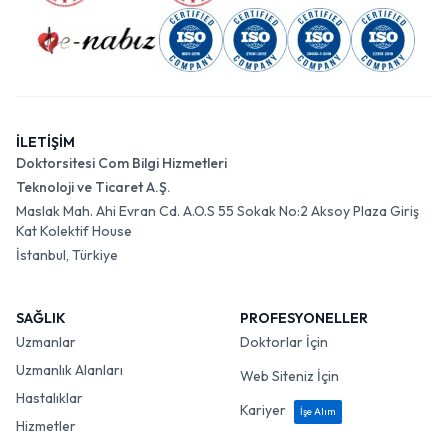
İLETİŞİM
Doktorsitesi Com Bilgi Hizmetleri
Teknoloji ve Ticaret A.Ş.
Maslak Mah. Ahi Evran Cd. A.O.S 55 Sokak No:2 Aksoy Plaza Giriş
Kat Kolektif House
İstanbul, Türkiye
SAĞLIK
PROFESYONELLER
Uzmanlar
Doktorlar İçin
Uzmanlık Alanları
Web Siteniz İçin
Hastalıklar
Kariyer
İşe Alım
Hizmetler