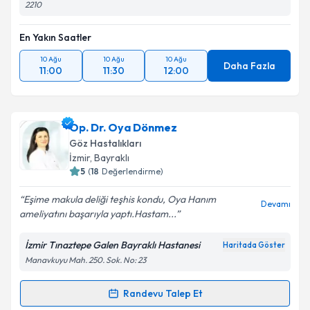
2210
En Yakın Saatler
10 Ağu
10 Ağu
10 Ağu
Daha Fazla
11:00
11:30
12:00
Op. Dr. Oya Dönmez
Göz Hastalıkları
İzmir
,
Bayraklı
5
(
18
Değerlendirme)
Eşime makula deliği teşhis kondu, Oya Hanım
Devamı
ameliyatını başarıyla yaptı.Hastam...
İzmir Tınaztepe Galen Bayraklı Hastanesi
Haritada Göster
Manavkuyu Mah. 250. Sok. No: 23
Randevu Talep Et
Randevu Takvimi Talebi