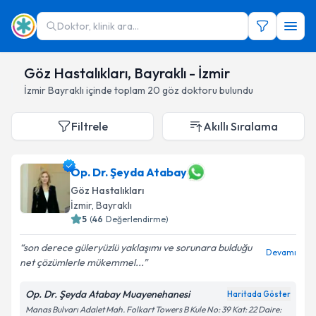
Doktor, klinik ara...
Göz Hastalıkları, Bayraklı - İzmir
İzmir
Bayraklı
içinde toplam
20
göz doktoru
bulundu
Filtrele
Akıllı Sıralama
Op. Dr. Şeyda Atabay
Göz Hastalıkları
İzmir
,
Bayraklı
5
(
46
Değerlendirme)
son derece güleryüzlü yaklaşımı ve sorunara bulduğu
Devamı
net çözümlerle mükemmel...
Op. Dr. Şeyda Atabay Muayenehanesi
Haritada Göster
Manas Bulvarı Adalet Mah. Folkart Towers B Kule No: 39 Kat: 22 Daire: