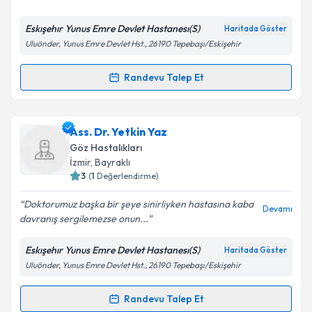
E-posta Adresiniz
Eskışehır Yunus Emre Devlet Hastanesı(S)
Haritada Göster
Uluönder, Yunus Emre Devlet Hst., 26190 Tepebaşı/Eskişehir
Kişisel verilerimin işlenmesine ilişkin
Aydınlatma
Randevu Talep Et
Randevu Takvimi Talebi
Metni
'ni okudum ve kişisel verilerimin belirtilen
kapsamda işlenmesini kabul ediyorum.
Ass. Dr. Ender Gölemez
için randevu takvimi talebi
Ass. Dr. Yetkin Yaz
oluşturun. Size bu uzmandan randevu almanız için bir
Takvim Talebini Gönder
Göz Hastalıkları
takvim hazırlandığında e-posta ile bilgilendireceğiz.
İzmir
,
Bayraklı
3
(
1
Değerlendirme)
E-posta Adresiniz
Doktorumuz başka bir şeye sinirliyken hastasına kaba
Devamı
davranış sergilemezse onun...
Eskışehır Yunus Emre Devlet Hastanesı(S)
Haritada Göster
Kişisel verilerimin işlenmesine ilişkin
Aydınlatma
Uluönder, Yunus Emre Devlet Hst., 26190 Tepebaşı/Eskişehir
Metni
'ni okudum ve kişisel verilerimin belirtilen
kapsamda işlenmesini kabul ediyorum.
Randevu Talep Et
Randevu Takvimi Talebi