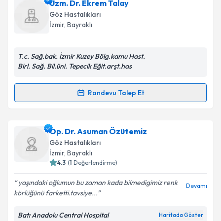
Ass. Dr. Ekrem Altundal
için randevu takvimi talebi
Uzm. Dr. Ekrem Talay
oluşturun. Size bu uzmandan randevu almanız için bir
Göz Hastalıkları
takvim hazırlandığında e-posta ile bilgilendireceğiz.
İzmir
,
Bayraklı
E-posta Adresiniz
T.c. Sağ.bak. İzmir Kuzey Bölg.kamu Hast.
Birl. Sağ. Bil.üni. Tepecik Eğit.arşt.has
Kişisel verilerimin işlenmesine ilişkin
Aydınlatma
Randevu Talep Et
Randevu Takvimi Talebi
Metni
'ni okudum ve kişisel verilerimin belirtilen
kapsamda işlenmesini kabul ediyorum.
Uzm. Dr. Ekrem Talay
için randevu takvimi talebi
Op. Dr. Asuman Özütemiz
oluşturun. Size bu uzmandan randevu almanız için bir
Takvim Talebini Gönder
Göz Hastalıkları
takvim hazırlandığında e-posta ile bilgilendireceğiz.
İzmir
,
Bayraklı
4.3
(
1
Değerlendirme)
E-posta Adresiniz
yaşındaki oğlumun bu zaman kada bilmedigimiz renk
Devamı
körlüğünü farketti.tavsiye...
Batı Anadolu Central Hospital
Haritada Göster
Kişisel verilerimin işlenmesine ilişkin
Aydınlatma