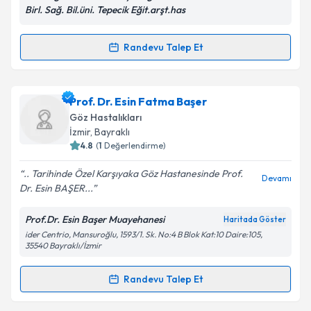
Birl. Sağ. Bil.üni. Tepecik Eğit.arşt.has
Randevu Talep Et
Randevu Takvimi Talebi
Kişisel verilerimin işlenmesine ilişkin
Aydınlatma
Metni
'ni okudum ve kişisel verilerimin belirtilen
kapsamda işlenmesini kabul ediyorum.
Dr. Berna Yüce
için randevu takvimi talebi oluşturun.
Prof. Dr. Esin Fatma Başer
Size bu uzmandan randevu almanız için bir takvim
Göz Hastalıkları
hazırlandığında e-posta ile bilgilendireceğiz.
Takvim Talebini Gönder
İzmir
,
Bayraklı
4.8
(
1
Değerlendirme)
E-posta Adresiniz
.. Tarihinde Özel Karşıyaka Göz Hastanesinde Prof.
Devamı
Dr. Esin BAŞER...
Prof.Dr. Esin Başer Muayehanesi
Haritada Göster
Kişisel verilerimin işlenmesine ilişkin
Aydınlatma
ider Centrio, Mansuroğlu, 1593/1. Sk. No:4 B Blok Kat:10 Daire:105,
Metni
'ni okudum ve kişisel verilerimin belirtilen
35540 Bayraklı/İzmir
kapsamda işlenmesini kabul ediyorum.
Randevu Talep Et
Randevu Takvimi Talebi
Takvim Talebini Gönder