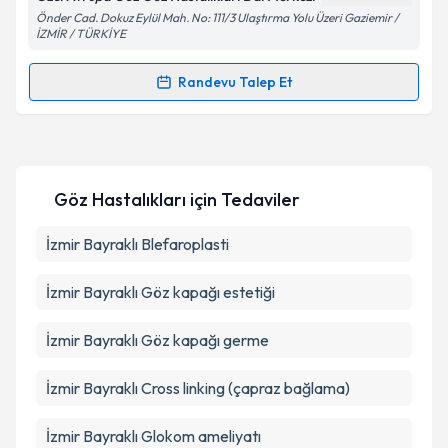
Önder Cad. Dokuz Eylül Mah. No: 111/3 Ulaştırma Yolu Üzeri Gaziemir /
İZMİR / TÜRKİYE
Kişisel verilerimin işlenmesine ilişkin
Aydınlatma
Randevu Talep Et
Metni
'ni okudum ve kişisel verilerimin belirtilen
Randevu Takvimi Talebi
kapsamda işlenmesini kabul ediyorum.
Op. Dr. İbrahim Türker
için randevu takvimi talebi
Takvim Talebini Gönder
oluşturun. Size bu uzmandan randevu almanız için bir
Göz Hastalıkları
için Tedaviler
takvim hazırlandığında e-posta ile bilgilendireceğiz.
E-posta Adresiniz
İzmir Bayraklı Blefaroplasti
İzmir Bayraklı Göz kapağı estetiği
Kişisel verilerimin işlenmesine ilişkin
Aydınlatma
İzmir Bayraklı Göz kapağı germe
Metni
'ni okudum ve kişisel verilerimin belirtilen
kapsamda işlenmesini kabul ediyorum.
İzmir Bayraklı Cross linking (çapraz bağlama)
İzmir Bayraklı Glokom ameliyatı
Takvim Talebini Gönder