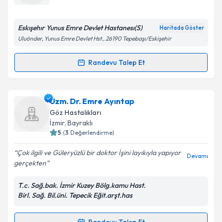
bilgilendireceğiz.
E-posta Adresiniz
Eskışehır Yunus Emre Devlet Hastanesı(S)
Haritada Göster
Uluönder, Yunus Emre Devlet Hst., 26190 Tepebaşı/Eskişehir
Randevu Talep Et
Randevu Takvimi Talebi
Kişisel verilerimin işlenmesine ilişkin
Aydınlatma
Metni
'ni okudum ve kişisel verilerimin belirtilen
kapsamda işlenmesini kabul ediyorum.
Dr. Sertan Sarı
için randevu takvimi talebi oluşturun.
Uzm. Dr. Emre Ayıntap
Size bu uzmandan randevu almanız için bir takvim
Göz Hastalıkları
hazırlandığında e-posta ile bilgilendireceğiz.
Takvim Talebini Gönder
İzmir
,
Bayraklı
5
(
3
Değerlendirme)
E-posta Adresiniz
Çok ilgili ve Güleryüzlü bir doktor İşini layıkıyla yapıyor
Devamı
gerçekten
T.c. Sağ.bak. İzmir Kuzey Bölg.kamu Hast.
Kişisel verilerimin işlenmesine ilişkin
Aydınlatma
Birl. Sağ. Bil.üni. Tepecik Eğit.arşt.has
Metni
'ni okudum ve kişisel verilerimin belirtilen
kapsamda işlenmesini kabul ediyorum.