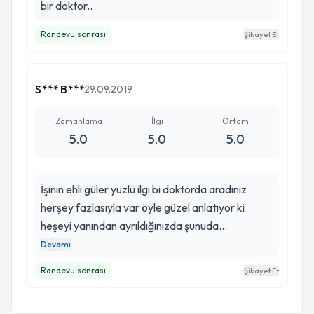
bir doktor..
Randevu sonrası
Şikayet Et
S*** B***
29.09.2019
Zamanlama
İlgi
Ortam
5.0
5.0
5.0
İşinin ehli güler yüzlü ilgi bi doktorda aradınız
herşey fazlasıyla var öyle güzel anlatıyor ki
heşeyi yanından ayrıldığınızda şunuda
sorucaktım unuttum diyemiyorsunuz çünki
Devamı
aklınızdaki bütün soruların cevaplayıp sizi
Randevu sonrası
Şikayet Et
rahatlatıp öyle yolluyor iyi ki tanımışım iyi ki var
rabbim hayırlı ömür versin