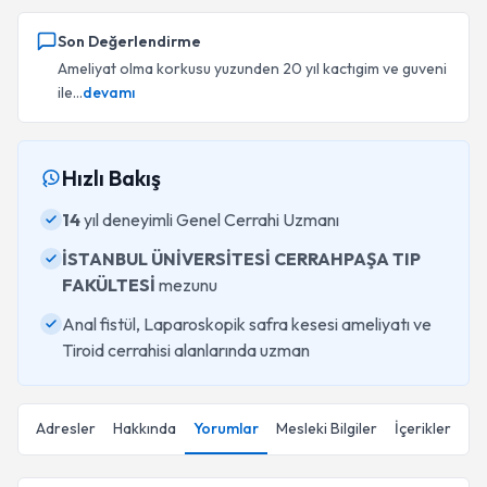
Son Değerlendirme
Ameliyat olma korkusu yuzunden 20 yıl kactıgim ve guveni
ile...
devamı
Hızlı Bakış
14
yıl deneyimli Genel Cerrahi Uzmanı
İSTANBUL ÜNİVERSİTESİ CERRAHPAŞA TIP
FAKÜLTESİ
mezunu
Anal fistül, Laparoskopik safra kesesi ameliyatı ve
Tiroid cerrahisi alanlarında uzman
Adresler
Hakkında
Yorumlar
Mesleki Bilgiler
İçerikler