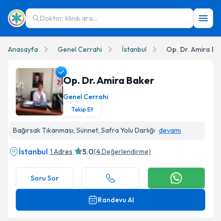
Doktor, klinik ara...
Anasayfa
Genel Cerrahi
İstanbul
Op. Dr. Amira Ba
Op. Dr. Amira Baker
Genel Cerrahi
Takip Et
Op. Dr. Amira Baker Profil Fotoğrafı
Bağırsak Tıkanması, Sünnet, Safra Yolu Darlığı
devamı
İstanbul
5.0
1 Adres
(
4
Değerlendirme)
Soru Sor
Randevu Al