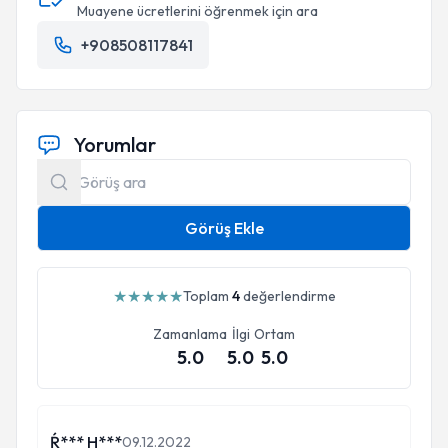
Muayene ücretlerini öğrenmek için ara
+908508117841
Yorumlar
Görüş Ekle
★
★
★
★
★
Toplam
4
değerlendirme
Zamanlama
İlgi
Ortam
5.0
5.0
5.0
Ŕ*** H***
09.12.2022