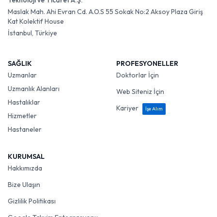
Teknoloji ve Ticaret A.Ş.
Maslak Mah. Ahi Evran Cd. A.O.S 55 Sokak No:2 Aksoy Plaza Giriş
Kat Kolektif House
İstanbul, Türkiye
SAĞLIK
PROFESYONELLER
Uzmanlar
Doktorlar İçin
Uzmanlık Alanları
Web Siteniz İçin
Hastalıklar
Kariyer
İşe Alım
Hizmetler
Hastaneler
KURUMSAL
Hakkımızda
Bize Ulaşın
Gizlilik Politikası