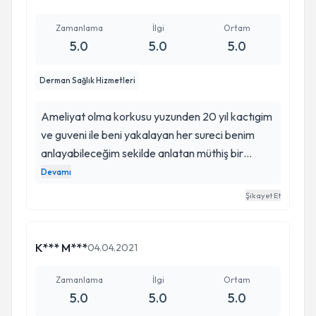
Zamanlama
İlgi
Ortam
5.0
5.0
5.0
Derman Sağlık Hizmetleri
Ameliyat olma korkusu yuzunden 20 yıl kactıgim
ve guveni ile beni yakalayan her sureci benim
anlayabileceğim sekilde anlatan müthiş bir
ameliyat ekibinin baş hocası ameliyattan 5 saat
Devamı
sonra beni ayaga kaldiran ertesi gun taburcu
Şikayet Et
eden M. Kemal Atatürk'ün "beni türk hekimlerine
emanet ediniz" sözunün hakettigi beceri ve tam
donanima sahip degerli doktorum. Canımı
K*** M***
04.04.2021
emanet edip sağlığimla bana geri veren degerli
hocam Saygılar reşat horus
Zamanlama
İlgi
Ortam
5.0
5.0
5.0