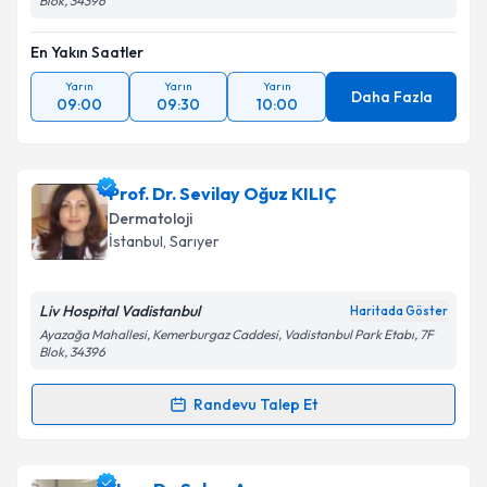
Blok, 34396
En Yakın Saatler
Yarın
Yarın
Yarın
Daha Fazla
09:00
09:30
10:00
Prof. Dr. Sevilay Oğuz KILIÇ
Dermatoloji
İstanbul
,
Sarıyer
Liv Hospital Vadistanbul
Haritada Göster
Ayazağa Mahallesi, Kemerburgaz Caddesi, Vadistanbul Park Etabı, 7F
Blok, 34396
Randevu Talep Et
Randevu Takvimi Talebi