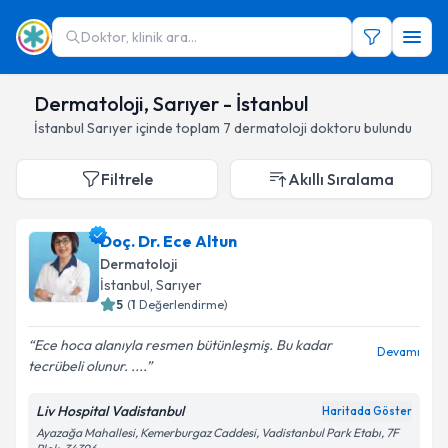
Doktor, klinik ara...
Dermatoloji, Sarıyer - İstanbul
İstanbul
Sarıyer
içinde toplam
7
dermatoloji doktoru
bulundu
Filtrele
Akıllı Sıralama
Doç. Dr. Ece Altun
Dermatoloji
İstanbul
,
Sarıyer
5
(
1
Değerlendirme)
Ece hoca alanıyla resmen bütünleşmiş. Bu kadar
Devamı
tecrübeli olunur. ....
Liv Hospital Vadistanbul
Haritada Göster
Ayazağa Mahallesi, Kemerburgaz Caddesi, Vadistanbul Park Etabı, 7F