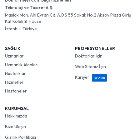
Doktorsitesi Com Bilgi Hizmetleri
Teknoloji ve Ticaret A.Ş.
Maslak Mah. Ahi Evran Cd. A.O.S 55 Sokak No:2 Aksoy Plaza Giriş
Kat Kolektif House
İstanbul, Türkiye
SAĞLIK
PROFESYONELLER
Uzmanlar
Doktorlar İçin
Uzmanlık Alanları
Web Siteniz İçin
Hastalıklar
Kariyer
İşe Alım
Hizmetler
Hastaneler
KURUMSAL
Hakkımızda
Bize Ulaşın
Gizlilik Politikası