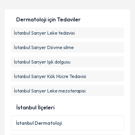
kapsamda işlenmesini kabul ediyorum.
Uzm. Dr. Zerrin Baysal
için randevu takvimi talebi
oluşturun. Size bu uzmandan randevu almanız için bir
Dermatoloji
için Tedaviler
takvim hazırlandığında e-posta ile bilgilendireceğiz.
Takvim Talebini Gönder
E-posta Adresiniz
İstanbul Sarıyer Leke tedavisi
İstanbul Sarıyer Dövme silme
Kişisel verilerimin işlenmesine ilişkin
Aydınlatma
İstanbul Sarıyer Işık dolgusu
Metni
'ni okudum ve kişisel verilerimin belirtilen
kapsamda işlenmesini kabul ediyorum.
İstanbul Sarıyer Kök Hücre Tedavisi
İstanbul Sarıyer Leke mezoterapisi
Takvim Talebini Gönder
İstanbul İlçeleri
İstanbul
Dermatoloji