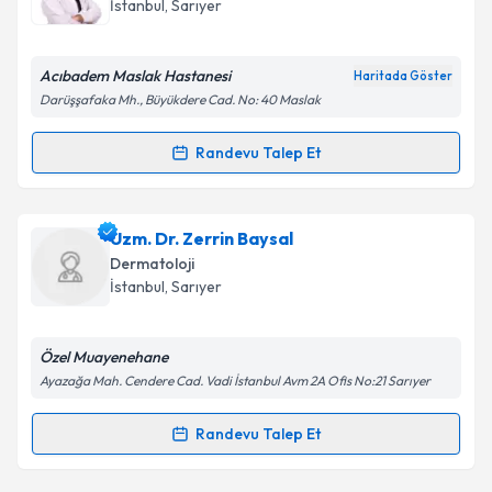
İstanbul
,
Sarıyer
E-posta Adresiniz
Acıbadem Maslak Hastanesi
Haritada Göster
Darüşşafaka Mh., Büyükdere Cad. No: 40 Maslak
Kişisel verilerimin işlenmesine ilişkin
Aydınlatma
Randevu Talep Et
Randevu Takvimi Talebi
Metni
'ni okudum ve kişisel verilerimin belirtilen
kapsamda işlenmesini kabul ediyorum.
Prof. Dr. Deniz Demircioğlu
için randevu takvimi
Uzm. Dr. Zerrin Baysal
talebi oluşturun. Size bu uzmandan randevu almanız
Takvim Talebini Gönder
Dermatoloji
için bir takvim hazırlandığında e-posta ile
İstanbul
,
Sarıyer
bilgilendireceğiz.
E-posta Adresiniz
Özel Muayenehane
Ayazağa Mah. Cendere Cad. Vadi İstanbul Avm 2A Ofis No:21 Sarıyer
Randevu Talep Et
Randevu Takvimi Talebi
Kişisel verilerimin işlenmesine ilişkin
Aydınlatma
Metni
'ni okudum ve kişisel verilerimin belirtilen