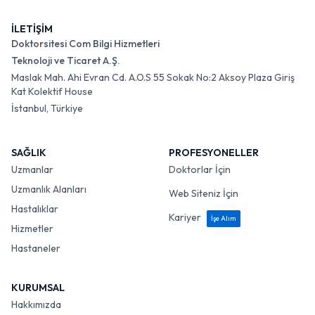
İLETİŞİM
Doktorsitesi Com Bilgi Hizmetleri
Teknoloji ve Ticaret A.Ş.
Maslak Mah. Ahi Evran Cd. A.O.S 55 Sokak No:2 Aksoy Plaza Giriş
Kat Kolektif House
İstanbul, Türkiye
SAĞLIK
PROFESYONELLER
Uzmanlar
Doktorlar İçin
Uzmanlık Alanları
Web Siteniz İçin
Hastalıklar
Kariyer
İşe Alım
Hizmetler
Hastaneler
KURUMSAL
Hakkımızda