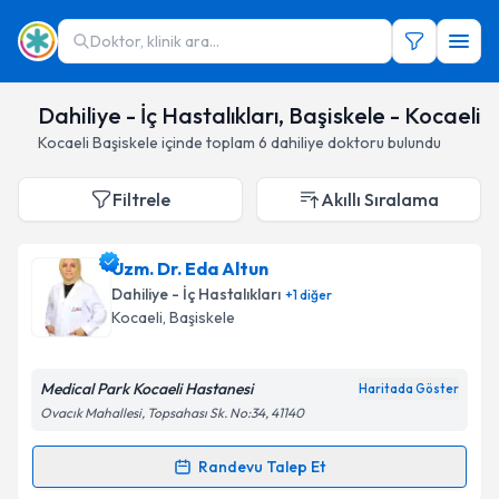
Doktor, klinik ara...
Dahiliye - İç Hastalıkları, Başiskele - Kocaeli
Kocaeli
Başiskele
içinde toplam
6
dahiliye doktoru
bulundu
Filtrele
Akıllı Sıralama
Uzm. Dr. Eda Altun
Dahiliye - İç Hastalıkları
+
1
diğer
Kocaeli
,
Başiskele
Medical Park Kocaeli Hastanesi
Haritada Göster
Ovacık Mahallesi, Topsahası Sk. No:34, 41140
Randevu Talep Et
Randevu Takvimi Talebi