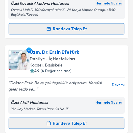
Özel Kocaeli Akademi Hastanesi
Haritada Göster
Kişisel verilerimin işlenmesine ilişkin
Aydınlatma
Ovacık Mah D-100 Karayolu No:22-24 Yahya Kaptan Durağı, 41140
Metni
'ni okudum ve kişisel verilerimin belirtilen
Başiskele/Kocaeli
kapsamda işlenmesini kabul ediyorum.
Randevu Talep Et
Randevu Takvimi Talebi
Takvim Talebini Gönder
Uzm. Dr. Sevinç Sadıgova
için randevu takvimi
Uzm. Dr. Ersin Efetürk
talebi oluşturun. Size bu uzmandan randevu almanız
Dahiliye - İç Hastalıkları
için bir takvim hazırlandığında e-posta ile
Kocaeli
,
Başiskele
bilgilendireceğiz.
4.9
(
4
Değerlendirme)
E-posta Adresiniz
Doktor Ersin Beye çok teşekkür ediyorum. Kendisi
Devamı
güler yüzlü ve...
Özel Aktif Hastanesi
Haritada Göster
Yeniköy Merkez, Tekno Park Cd No:13
Kişisel verilerimin işlenmesine ilişkin
Aydınlatma
Metni
'ni okudum ve kişisel verilerimin belirtilen
kapsamda işlenmesini kabul ediyorum.
Randevu Talep Et
Randevu Takvimi Talebi