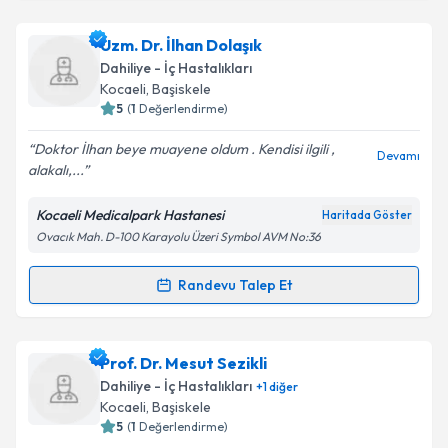
Takvim Talebini Gönder
Uzm. Dr. Ersin Efetürk
için randevu takvimi talebi
Uzm. Dr. İlhan Dolaşık
oluşturun. Size bu uzmandan randevu almanız için bir
Dahiliye - İç Hastalıkları
takvim hazırlandığında e-posta ile bilgilendireceğiz.
Kocaeli
,
Başiskele
5
(
1
Değerlendirme)
E-posta Adresiniz
Doktor İlhan beye muayene oldum . Kendisi ilgili ,
Devamı
alakalı,...
Kocaeli Medicalpark Hastanesi
Haritada Göster
Kişisel verilerimin işlenmesine ilişkin
Aydınlatma
Ovacık Mah. D-100 Karayolu Üzeri Symbol AVM No:36
Metni
'ni okudum ve kişisel verilerimin belirtilen
kapsamda işlenmesini kabul ediyorum.
Randevu Talep Et
Randevu Takvimi Talebi
Takvim Talebini Gönder
Uzm. Dr. İlhan Dolaşık
için randevu takvimi talebi
Prof. Dr. Mesut Sezikli
oluşturun. Size bu uzmandan randevu almanız için bir
Dahiliye - İç Hastalıkları
+
1
diğer
takvim hazırlandığında e-posta ile bilgilendireceğiz.
Kocaeli
,
Başiskele
5
(
1
Değerlendirme)
E-posta Adresiniz