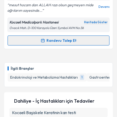
mesut hocam dan ALLAH razı olsun geçmeyen mide
Devamı
ağrılarım sayesinde...
Kocaeli Medicalpark Hastanesi
Haritada Göster
Kişisel verilerimin işlenmesine ilişkin
Aydınlatma
Ovacık Mah. D-100 Karayolu Üzeri Symbol AVM No:36
Metni
'ni okudum ve kişisel verilerimin belirtilen
kapsamda işlenmesini kabul ediyorum.
Randevu Talep Et
Randevu Takvimi Talebi
Takvim Talebini Gönder
Prof. Dr. Mesut Sezikli
için randevu takvimi talebi
oluşturun. Size bu uzmandan randevu almanız için bir
İlgili Branşlar
takvim hazırlandığında e-posta ile bilgilendireceğiz.
Endokrinoloji ve Metabolizma Hastalıkları
Gastroenteroloj
1
E-posta Adresiniz
Dahiliye - İç Hastalıkları
için Tedaviler
Kişisel verilerimin işlenmesine ilişkin
Aydınlatma
Kocaeli Başiskele Keratinin kan testi
Metni
'ni okudum ve kişisel verilerimin belirtilen