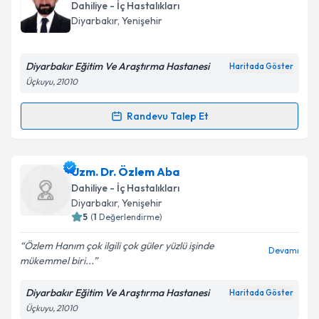
oluşturun. Size bu uzmandan randevu almanız için bir
Dahiliye - İç Hastalıkları
takvim hazırlandığında e-posta ile bilgilendireceğiz.
Diyarbakır
,
Yenişehir
E-posta Adresiniz
Diyarbakır Eğitim Ve Araştırma Hastanesi
Haritada Göster
Üçkuyu, 21010
Kişisel verilerimin işlenmesine ilişkin
Aydınlatma
Randevu Talep Et
Randevu Takvimi Talebi
Metni
'ni okudum ve kişisel verilerimin belirtilen
kapsamda işlenmesini kabul ediyorum.
Uzm. Dr. Mücahit Görük
için randevu takvimi talebi
Uzm. Dr. Özlem Aba
oluşturun. Size bu uzmandan randevu almanız için bir
Takvim Talebini Gönder
Dahiliye - İç Hastalıkları
takvim hazırlandığında e-posta ile bilgilendireceğiz.
Diyarbakır
,
Yenişehir
5
(
1
Değerlendirme)
E-posta Adresiniz
Özlem Hanım çok ilgili çok güler yüzlü işinde
Devamı
mükemmel biri...
Diyarbakır Eğitim Ve Araştırma Hastanesi
Haritada Göster
Kişisel verilerimin işlenmesine ilişkin
Aydınlatma
Üçkuyu, 21010
Metni
'ni okudum ve kişisel verilerimin belirtilen