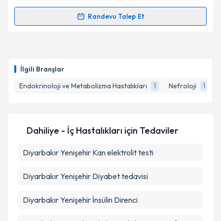
kapsamda işlenmesini kabul ediyorum.
Randevu Talep Et
Randevu Takvimi Talebi
Takvim Talebini Gönder
Uzm. Dr. Özlem Aba
için randevu takvimi talebi
oluşturun. Size bu uzmandan randevu almanız için bir
İlgili Branşlar
takvim hazırlandığında e-posta ile bilgilendireceğiz.
Endokrinoloji ve Metabolizma Hastalıkları
Nefroloji
1
1
E-posta Adresiniz
Dahiliye - İç Hastalıkları
için Tedaviler
Kişisel verilerimin işlenmesine ilişkin
Aydınlatma
Diyarbakır Yenişehir Kan elektrolit testi
Metni
'ni okudum ve kişisel verilerimin belirtilen
kapsamda işlenmesini kabul ediyorum.
Diyarbakır Yenişehir Diyabet tedavisi
Takvim Talebini Gönder
Diyarbakır Yenişehir İnsülin Direnci