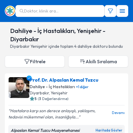
Doktor, klinik ara...
Dahiliye - İç Hastalıkları, Yenişehir -
Diyarbakır
Diyarbakır
Yenişehir
içinde toplam
4
dahiliye doktoru
bulundu
Filtrele
Akıllı Sıralama
Prof. Dr. Alpaslan Kemal Tuzcu
Dahiliye - İç Hastalıkları
+
1
diğer
Diyarbakır
,
Yenişehir
5
(
3
Değerlendirme)
Hastalara karşı son derece anlayışlı, yaklaşımı,
Devamı
tedavisi mükemmel olan, insanlığıyla...
Alpaslan Kemal Tuzcu Muayenehanesi
Haritada Göster