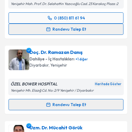
Yenişehir Mah. Prof. Dr. Selahattin Yazıcıoğlu Cad. 23 Karakoç Plaza :2
0 (850) 811 61 94
Randevu Takvimi Talebi
Randevu Talep Et
Prof. Dr. Alpaslan Kemal Tuzcu
için randevu takvimi
talebi oluşturun. Size bu uzmandan randevu almanız
Doç. Dr. Ramazan Danış
için bir takvim hazırlandığında e-posta ile
bilgilendireceğiz.
Dahiliye - İç Hastalıkları
+
1
diğer
Diyarbakır
,
Yenişehir
E-posta Adresiniz
ÖZEL BOWER HOSPİTAL
Haritada Göster
Yenişehir Mh. Elazığ Cd. No: 2/9 Yenişehir / Diyarbakır
Kişisel verilerimin işlenmesine ilişkin
Aydınlatma
Randevu Talep Et
Metni
'ni okudum ve kişisel verilerimin belirtilen
Randevu Takvimi Talebi
kapsamda işlenmesini kabul ediyorum.
Doç. Dr. Ramazan Danış
için randevu takvimi talebi
Uzm. Dr. Mücahit Görük
Takvim Talebini Gönder