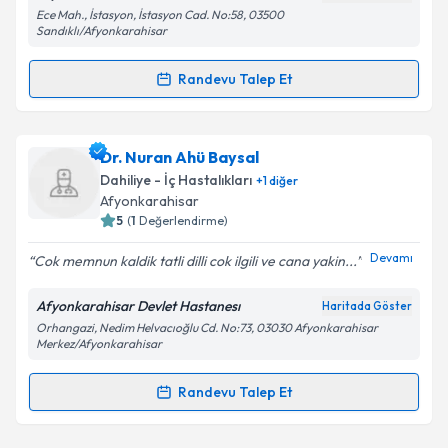
Ece Mah., İstasyon, İstasyon Cad. No:58, 03500
Sandıklı/Afyonkarahisar
Kişisel verilerimin işlenmesine ilişkin
Aydınlatma
Randevu Talep Et
Metni
'ni okudum ve kişisel verilerimin belirtilen
Randevu Takvimi Talebi
kapsamda işlenmesini kabul ediyorum.
Ass. Dr. Elif Dizen Kazan
için randevu takvimi talebi
Dr. Nuran Ahü Baysal
Takvim Talebini Gönder
oluşturun. Size bu uzmandan randevu almanız için bir
Dahiliye - İç Hastalıkları
+
1
diğer
takvim hazırlandığında e-posta ile bilgilendireceğiz.
Afyonkarahisar
5
(
1
Değerlendirme)
E-posta Adresiniz
Devamı
Cok memnun kaldik tatli dilli cok ilgili ve cana yakin...
Afyonkarahisar Devlet Hastanesı
Haritada Göster
Orhangazi, Nedim Helvacıoğlu Cd. No:73, 03030 Afyonkarahisar
Kişisel verilerimin işlenmesine ilişkin
Aydınlatma
Merkez/Afyonkarahisar
Metni
'ni okudum ve kişisel verilerimin belirtilen
kapsamda işlenmesini kabul ediyorum.
Randevu Talep Et
Randevu Takvimi Talebi
Takvim Talebini Gönder