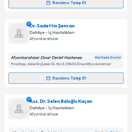
Randevu Talep Et
Randevu Takvimi Talebi
Takvim Talebini Gönder
Dr. Hatice Şule Kendir
için randevu takvimi talebi
Dr. Sadettin Şencan
oluşturun. Size bu uzmandan randevu almanız için bir
Dahiliye - İç Hastalıkları
takvim hazırlandığında e-posta ile bilgilendireceğiz.
Afyonkarahisar
E-posta Adresiniz
Afyonkarahisar Dınar Devlet Hastanesı
Haritada Göster
Pınarbaşı, Askerlik Şubesi Sk. No:3, 03400 Dinar/Afyonkarahisar
Kişisel verilerimin işlenmesine ilişkin
Aydınlatma
Randevu Talep Et
Randevu Takvimi Talebi
Metni
'ni okudum ve kişisel verilerimin belirtilen
kapsamda işlenmesini kabul ediyorum.
Dr. Sadettin Şencan
için randevu takvimi talebi
Ass. Dr. Selen Baloğlu Kaçan
oluşturun. Size bu uzmandan randevu almanız için bir
Takvim Talebini Gönder
Dahiliye - İç Hastalıkları
takvim hazırlandığında e-posta ile bilgilendireceğiz.
Afyonkarahisar
E-posta Adresiniz