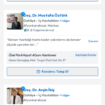
Doç. Dr. Tunç Güler
için randevu takvimi talebi
Doç. Dr. Mustafa Öztürk
oluşturun. Size bu uzmandan randevu almanız için bir
Dahiliye - İç Hastalıkları
+
1
diğer
takvim hazırlandığında e-posta ile bilgilendireceğiz.
Afyonkarahisar
,
Merkez
5
(
2
Değerlendirme)
E-posta Adresiniz
Kanser hastalığı hasta kadar yakınlarını da benzer
Devamı
ölçüde yıpratan bir...
Özel ParkHayat Afyon Hastanesi
Haritada Göster
Kişisel verilerimin işlenmesine ilişkin
Aydınlatma
Hasan Karaağaç Mah. Turgut Özal Cad. No.37
Metni
'ni okudum ve kişisel verilerimin belirtilen
kapsamda işlenmesini kabul ediyorum.
Randevu Talep Et
Randevu Takvimi Talebi
Takvim Talebini Gönder
Doç. Dr. Mustafa Öztürk
için randevu takvimi talebi
Doç. Dr. Avşin İbiş
oluşturun. Size bu uzmandan randevu almanız için bir
Dahiliye - İç Hastalıkları
+
1
diğer
takvim hazırlandığında e-posta ile bilgilendireceğiz.
Afyonkarahisar