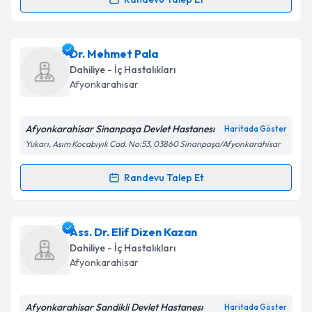
Randevu Takvimi Talebi
Takvim Talebini Gönder
Uzm. Dr. Tamer Saylam
için randevu takvimi talebi
Dr. Mehmet Pala
oluşturun. Size bu uzmandan randevu almanız için bir
Dahiliye - İç Hastalıkları
takvim hazırlandığında e-posta ile bilgilendireceğiz.
Afyonkarahisar
E-posta Adresiniz
Afyonkarahisar Sinanpaşa Devlet Hastanesı
Haritada Göster
Yukarı, Asım Kocabıyık Cad. No:53, 03860 Sinanpaşa/Afyonkarahisar
Kişisel verilerimin işlenmesine ilişkin
Aydınlatma
Randevu Talep Et
Randevu Takvimi Talebi
Metni
'ni okudum ve kişisel verilerimin belirtilen
kapsamda işlenmesini kabul ediyorum.
Dr. Mehmet Pala
için randevu takvimi talebi
Ass. Dr. Elif Dizen Kazan
oluşturun. Size bu uzmandan randevu almanız için bir
Takvim Talebini Gönder
Dahiliye - İç Hastalıkları
takvim hazırlandığında e-posta ile bilgilendireceğiz.
Afyonkarahisar
E-posta Adresiniz
Afyonkarahisar Sandikli Devlet Hastanesı
Haritada Göster