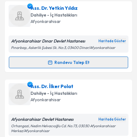
Ass. Dr. Numan Konakcı
için randevu takvimi talebi
Ass. Dr. Yetkin Yıldız
Takvim Talebini Gönder
oluşturun. Size bu uzmandan randevu almanız için bir
Dahiliye - İç Hastalıkları
takvim hazırlandığında e-posta ile bilgilendireceğiz.
Afyonkarahisar
E-posta Adresiniz
Afyonkarahisar Dınar Devlet Hastanesı
Haritada Göster
Pınarbaşı, Askerlik Şubesi Sk. No:3, 03400 Dinar/Afyonkarahisar
Kişisel verilerimin işlenmesine ilişkin
Aydınlatma
Randevu Talep Et
Randevu Takvimi Talebi
Metni
'ni okudum ve kişisel verilerimin belirtilen
kapsamda işlenmesini kabul ediyorum.
Ass. Dr. Yetkin Yıldız
için randevu takvimi talebi
Ass. Dr. İlker Polat
oluşturun. Size bu uzmandan randevu almanız için bir
Takvim Talebini Gönder
Dahiliye - İç Hastalıkları
takvim hazırlandığında e-posta ile bilgilendireceğiz.
Afyonkarahisar
E-posta Adresiniz
Afyonkarahisar Devlet Hastanesı
Haritada Göster
Orhangazi, Nedim Helvacıoğlu Cd. No:73, 03030 Afyonkarahisar
Merkez/Afyonkarahisar