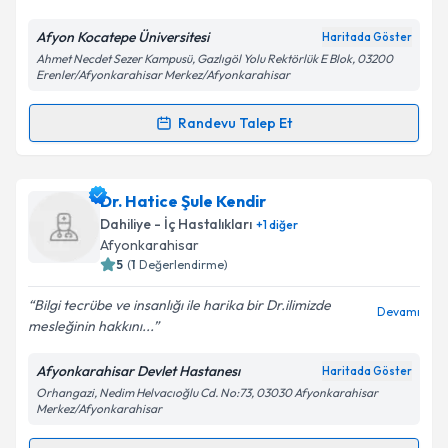
Afyon Kocatepe Üniversitesi
Haritada Göster
Ahmet Necdet Sezer Kampusü, Gazlıgöl Yolu Rektörlük E Blok, 03200
Kişisel verilerimin işlenmesine ilişkin
Aydınlatma
Erenler/Afyonkarahisar Merkez/Afyonkarahisar
Metni
'ni okudum ve kişisel verilerimin belirtilen
kapsamda işlenmesini kabul ediyorum.
Randevu Talep Et
Randevu Takvimi Talebi
Takvim Talebini Gönder
Prof. Dr. Memnune Sena Ulu
için randevu takvimi
Dr. Hatice Şule Kendir
talebi oluşturun. Size bu uzmandan randevu almanız
Dahiliye - İç Hastalıkları
+
1
diğer
için bir takvim hazırlandığında e-posta ile
Afyonkarahisar
bilgilendireceğiz.
5
(
1
Değerlendirme)
E-posta Adresiniz
Bilgi tecrübe ve insanlığı ile harika bir Dr.ilimizde
Devamı
mesleğinin hakkını...
Afyonkarahisar Devlet Hastanesı
Haritada Göster
Orhangazi, Nedim Helvacıoğlu Cd. No:73, 03030 Afyonkarahisar
Kişisel verilerimin işlenmesine ilişkin
Aydınlatma
Merkez/Afyonkarahisar
Metni
'ni okudum ve kişisel verilerimin belirtilen
kapsamda işlenmesini kabul ediyorum.