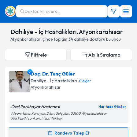
Doktor, klinik ara...
Dahiliye - İç Hastalıkları, Afyonkarahisar
Afyonkarahisar
içinde toplam
34
dahiliye doktoru
bulundu
Filtrele
Akıllı Sıralama
Doç. Dr. Tunç Güler
Dahiliye - İç Hastalıkları
+
1
diğer
Afyonkarahisar
Özel Parkhayat Hastanesi
Haritada Göster
Afyon-İzmir Karayolu 2.km, Selçuklu, 03100 Afyonkarahisar
Merkez/Afyonkarahisar, Turkey
Randevu Talep Et
Randevu Takvimi Talebi