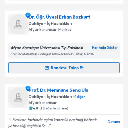
Takvim Talebini Gönder
Dr. Necmi Uysal
için randevu takvimi talebi oluşturun.
Dr. Öğr. Üyesi Erhan Bozkurt
Size bu uzmandan randevu almanız için bir takvim
Dahiliye - İç Hastalıkları
hazırlandığında e-posta ile bilgilendireceğiz.
Afyonkarahisar
,
Merkez
E-posta Adresiniz
Afyon Kocatepe Üniversitesi Tıp Fakültesi
Haritada Göster
Erenler Mahallesi, Gazlıgöl Yolu Rektörlük E Blok, 03200
Kişisel verilerimin işlenmesine ilişkin
Aydınlatma
Randevu Talep Et
Randevu Takvimi Talebi
Metni
'ni okudum ve kişisel verilerimin belirtilen
kapsamda işlenmesini kabul ediyorum.
Dr. Öğr. Üyesi Erhan Bozkurt
için randevu takvimi
Prof. Dr. Memnune Sena Ulu
talebi oluşturun. Size bu uzmandan randevu almanız
Takvim Talebini Gönder
Dahiliye - İç Hastalıkları
+
1
diğer
için bir takvim hazırlandığında e-posta ile
Afyonkarahisar
bilgilendireceğiz.
4.8
(
1
Değerlendirme)
E-posta Adresiniz
- Haziran tarhinde eşimi kanzıslık hastalığ böbrek
Devamı
yetmezliği teşhisisi ile...