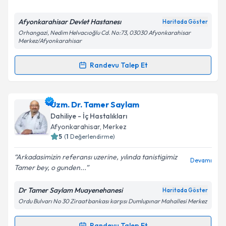
E-posta Adresiniz
Afyonkarahisar Devlet Hastanesı
Haritada Göster
Orhangazi, Nedim Helvacıoğlu Cd. No:73, 03030 Afyonkarahisar
Merkez/Afyonkarahisar
Kişisel verilerimin işlenmesine ilişkin
Aydınlatma
Randevu Talep Et
Metni
'ni okudum ve kişisel verilerimin belirtilen
Randevu Takvimi Talebi
kapsamda işlenmesini kabul ediyorum.
Doç. Dr. Avşin İbiş
için randevu takvimi talebi
Uzm. Dr. Tamer Saylam
Takvim Talebini Gönder
oluşturun. Size bu uzmandan randevu almanız için bir
Dahiliye - İç Hastalıkları
takvim hazırlandığında e-posta ile bilgilendireceğiz.
Afyonkarahisar
,
Merkez
5
(
1
Değerlendirme)
E-posta Adresiniz
Arkadasimizin referansı uzerine, yılında tanistigimiz
Devamı
Tamer bey, o gunden...
Dr Tamer Saylam Muayenehanesi
Haritada Göster
Kişisel verilerimin işlenmesine ilişkin
Aydınlatma
Ordu Bulvarı No 30 Ziraat bankası karşısı Dumlupınar Mahallesi Merkez
Metni
'ni okudum ve kişisel verilerimin belirtilen
kapsamda işlenmesini kabul ediyorum.
Randevu Talep Et