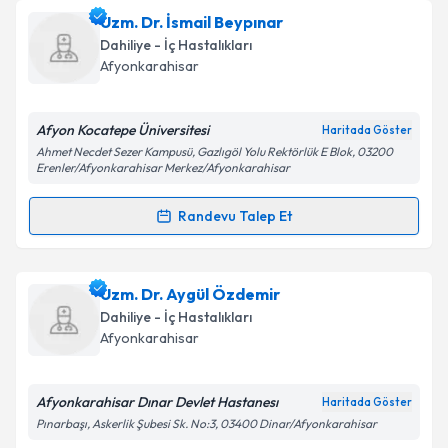
Uzm. Dr. Yaşar Aydoğmuş
için randevu takvimi talebi
Uzm. Dr. İsmail Beypınar
Takvim Talebini Gönder
oluşturun. Size bu uzmandan randevu almanız için bir
Dahiliye - İç Hastalıkları
takvim hazırlandığında e-posta ile bilgilendireceğiz.
Afyonkarahisar
E-posta Adresiniz
Afyon Kocatepe Üniversitesi
Haritada Göster
Ahmet Necdet Sezer Kampusü, Gazlıgöl Yolu Rektörlük E Blok, 03200
Erenler/Afyonkarahisar Merkez/Afyonkarahisar
Kişisel verilerimin işlenmesine ilişkin
Aydınlatma
Randevu Talep Et
Metni
'ni okudum ve kişisel verilerimin belirtilen
Randevu Takvimi Talebi
kapsamda işlenmesini kabul ediyorum.
Uzm. Dr. İsmail Beypınar
için randevu takvimi talebi
Uzm. Dr. Aygül Özdemir
Takvim Talebini Gönder
oluşturun. Size bu uzmandan randevu almanız için bir
Dahiliye - İç Hastalıkları
takvim hazırlandığında e-posta ile bilgilendireceğiz.
Afyonkarahisar
E-posta Adresiniz
Afyonkarahisar Dınar Devlet Hastanesı
Haritada Göster
Pınarbaşı, Askerlik Şubesi Sk. No:3, 03400 Dinar/Afyonkarahisar