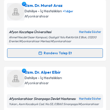
Dr. Nuran Ahü Baysal
için randevu takvimi talebi
Uzm. Dr. Murat Araz
oluşturun. Size bu uzmandan randevu almanız için bir
Dahiliye - İç Hastalıkları
+
1
diğer
takvim hazırlandığında e-posta ile bilgilendireceğiz.
Afyonkarahisar
E-posta Adresiniz
Afyon Kocatepe Üniversitesi
Haritada Göster
Ahmet Necdet Sezer Kampusü, Gazlıgöl Yolu Rektörlük E Blok, 03200
Erenler/Afyonkarahisar Merkez/Afyonkarahisar
Kişisel verilerimin işlenmesine ilişkin
Aydınlatma
Randevu Talep Et
Metni
'ni okudum ve kişisel verilerimin belirtilen
Randevu Takvimi Talebi
kapsamda işlenmesini kabul ediyorum.
Uzm. Dr. Murat Araz
için randevu takvimi talebi
Uzm. Dr. Alper Elbir
Takvim Talebini Gönder
oluşturun. Size bu uzmandan randevu almanız için bir
Dahiliye - İç Hastalıkları
takvim hazırlandığında e-posta ile bilgilendireceğiz.
Afyonkarahisar
E-posta Adresiniz
Afyonkarahisar Sinanpaşa Devlet Hastanesı
Haritada Göster
Yukarı, Asım Kocabıyık Cad. No:53, 03860 Sinanpaşa/Afyonkarahisar