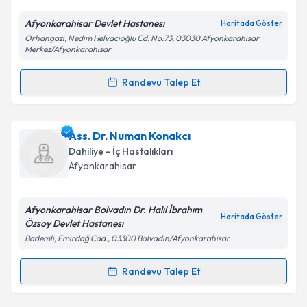
E-posta Adresiniz
Afyonkarahisar Devlet Hastanesı
Haritada Göster
Orhangazi, Nedim Helvacıoğlu Cd. No:73, 03030 Afyonkarahisar
Merkez/Afyonkarahisar
Kişisel verilerimin işlenmesine ilişkin
Aydınlatma
Randevu Talep Et
Metni
'ni okudum ve kişisel verilerimin belirtilen
Randevu Takvimi Talebi
kapsamda işlenmesini kabul ediyorum.
Dr. Engin Yiğit
için randevu takvimi talebi oluşturun.
Ass. Dr. Numan Konakcı
Takvim Talebini Gönder
Size bu uzmandan randevu almanız için bir takvim
Dahiliye - İç Hastalıkları
hazırlandığında e-posta ile bilgilendireceğiz.
Afyonkarahisar
E-posta Adresiniz
Afyonkarahisar Bolvadın Dr. Halıl İbrahım
Haritada Göster
Özsoy Devlet Hastanesı
Bademli, Emirdağ Cad., 03300 Bolvadin/Afyonkarahisar
Kişisel verilerimin işlenmesine ilişkin
Aydınlatma
Metni
'ni okudum ve kişisel verilerimin belirtilen
Randevu Talep Et
Randevu Takvimi Talebi
kapsamda işlenmesini kabul ediyorum.