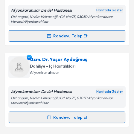
E-posta Adresiniz
Afyonkarahisar Devlet Hastanesı
Haritada Göster
Orhangazi, Nedim Helvacıoğlu Cd. No:73, 03030 Afyonkarahisar
Merkez/Afyonkarahisar
Kişisel verilerimin işlenmesine ilişkin
Aydınlatma
Randevu Talep Et
Metni
'ni okudum ve kişisel verilerimin belirtilen
Randevu Takvimi Talebi
kapsamda işlenmesini kabul ediyorum.
Ass. Dr. Salim Susuz
için randevu takvimi talebi
Uzm. Dr. Yaşar Aydoğmuş
Takvim Talebini Gönder
oluşturun. Size bu uzmandan randevu almanız için bir
Dahiliye - İç Hastalıkları
takvim hazırlandığında e-posta ile bilgilendireceğiz.
Afyonkarahisar
E-posta Adresiniz
Afyonkarahisar Devlet Hastanesı
Haritada Göster
Orhangazi, Nedim Helvacıoğlu Cd. No:73, 03030 Afyonkarahisar
Merkez/Afyonkarahisar
Kişisel verilerimin işlenmesine ilişkin
Aydınlatma
Randevu Talep Et
Metni
'ni okudum ve kişisel verilerimin belirtilen
Randevu Takvimi Talebi
kapsamda işlenmesini kabul ediyorum.