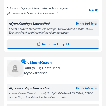
E-posta Adresiniz
Doktor Bey e şiddetli mide ve karin agrisi
Devamı
şikayetleriyle basvurduk.Hemen...
Afyon Kocatepe Üniversitesi
Haritada Göster
Kişisel verilerimin işlenmesine ilişkin
Aydınlatma
Ahmet Necdet Sezer Kampusü, Gazlıgöl Yolu Rektörlük E Blok, 03200
Metni
'ni okudum ve kişisel verilerimin belirtilen
Erenler/Afyonkarahisar Merkez/Afyonkarahisar
kapsamda işlenmesini kabul ediyorum.
Randevu Talep Et
Randevu Takvimi Talebi
Takvim Talebini Gönder
Dr. Akif Acay
için randevu takvimi talebi oluşturun.
Dr. Sinan Kazan
Size bu uzmandan randevu almanız için bir takvim
Dahiliye - İç Hastalıkları
hazırlandığında e-posta ile bilgilendireceğiz.
Afyonkarahisar
E-posta Adresiniz
Afyon Kocatepe Üniversitesi
Haritada Göster
Ahmet Necdet Sezer Kampusü, Gazlıgöl Yolu Rektörlük E Blok, 03200
Erenler/Afyonkarahisar Merkez/Afyonkarahisar
Kişisel verilerimin işlenmesine ilişkin
Aydınlatma