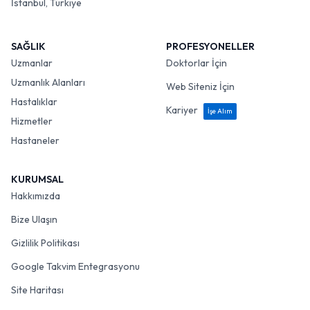
İstanbul, Türkiye
SAĞLIK
PROFESYONELLER
Uzmanlar
Doktorlar İçin
Uzmanlık Alanları
Web Siteniz İçin
Hastalıklar
Kariyer
İşe Alım
Hizmetler
Hastaneler
KURUMSAL
Hakkımızda
Bize Ulaşın
Gizlilik Politikası
Google Takvim Entegrasyonu
Site Haritası