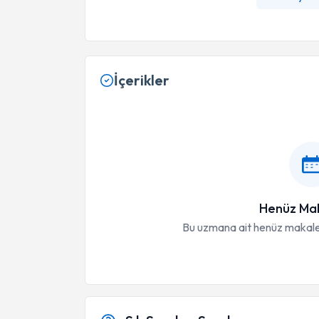
İçerikler
Henüz Mak
Bu uzmana ait henüz makale