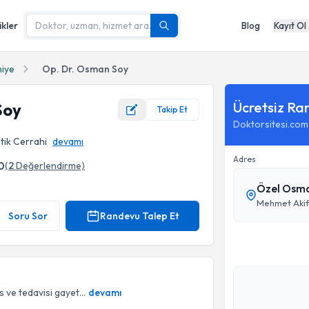
ikler
Blog
Kayıt Ol
iye
Op. Dr. Osman Soy
Ücretsiz Ra
Soy
Takip Et
Doktorsitesi.com
tik Cerrahi
devamı
Adres
0
(
2
Değerlendirme)
Özel Osma
Mehmet Akif 
Soru Sor
Randevu Talep Et
 ve tedavisi gayet...
devamı