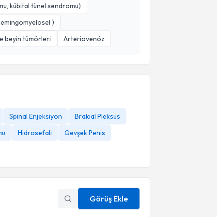
omu, kübital tünel sendromu)
 memingomyelosel )
e beyin tümörleri
Arteriovenöz
Spinal Enjeksiyon
Brakial Pleksus
mu
Hidrosefali
Gevşek Penis
Görüş Ekle