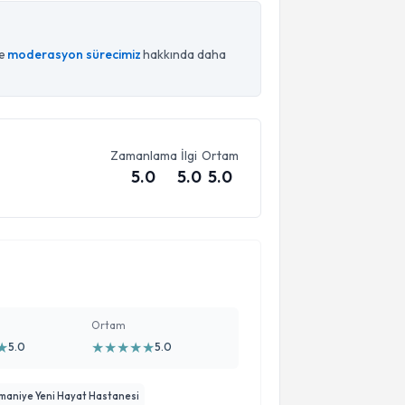
ce
moderasyon sürecimiz
hakkında daha
Zamanlama
İlgi
Ortam
5.0
5.0
5.0
Ortam
★
★
★
★
★
★
5.0
5.0
maniye Yeni Hayat Hastanesi