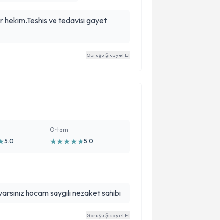
ir hekim.Teshis ve tedavisi gayet
Görüşü Şikayet Et
Ortam
★
★
★
★
★
★
5.0
5.0
 varsınız hocam saygılı nezaket sahibi
Görüşü Şikayet Et