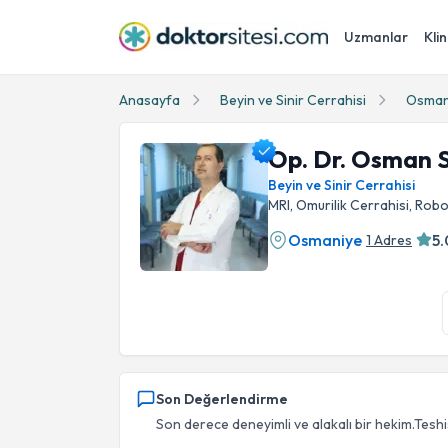
Uzmanlar
Klin
Anasayfa
Beyin ve Sinir Cerrahisi
Osman
Op. Dr. Osman 
Beyin ve Sinir Cerrahisi
MRI, Omurilik Cerrahisi, Robo
Osmaniye
5.
1 Adres
Op. Dr. Osman Soy Profil Fotoğrafı
Son Değerlendirme
Son derece deneyimli ve alakalı bir hekim.Teshis