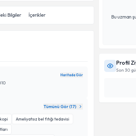
eki Bilgiler
İçerikler
Bu uzman şu
Profil Z
Son 30 gü
Haritada Gör
010
Tümünü Gör (
17
)
kopi
Ameliyatsız bel fıtığı tedavisi
ları