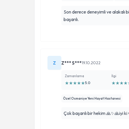
Son derece deneyimli ve alakalı b
başarılı.
Z
Z*** S***
19.10.2022
Zamanlama
İlgi
★
★
★
★
★
★
★
★
★
5.0
Özel Osmaniye Yeni Hayat Hastanesi
Çok başarılı bir hekim 🙏✨🙏iyi ki