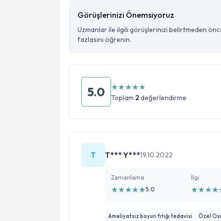
Görüşlerinizi Önemsiyoruz
Uzmanlar ile ilgili görüşlerinizi belirtmeden ön
fazlasını öğrenin.
★
★
★
★
★
5.0
Toplam
2
değerlendirme
T
T*** Y***
19.10.2022
Zamanlama
İlgi
★
★
★
★
★
★
★
★
★
5.0
Ameliyatsız boyun fıtığı tedavisi
Özel Os