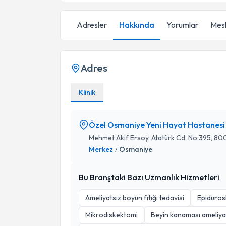
Adresler
Hakkında
Yorumlar
Mesl
Adres
Klinik
Özel Osmaniye Yeni Hayat Hastanesi
Mehmet Akif Ersoy, Atatürk Cd. No:395, 80
Merkez
Osmaniye
/
Bu Branştaki Bazı Uzmanlık Hizmetleri
Ameliyatsız boyun fıtığı tedavisi
Epiduros
Mikrodiskektomi
Beyin kanaması ameliyat