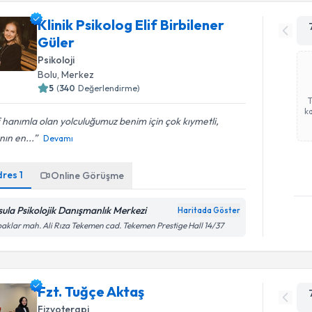
Klinik Psikolog Elif Birbilener
Güler
Psikoloji
Bolu
,
Merkez
5
(
340
Değerlendirme)
ka
f hanımla olan yolculuğumuz benim için çok kıymetli,
nın en...
Devamı
dres
1
Online Görüşme
sula Psikolojik Danışmanlık Merkezi
Haritada Göster
aklar mah. Ali Rıza Tekemen cad. Tekemen Prestige Hall 14/37
Fzt. Tuğçe Aktaş
Fizyoterapi