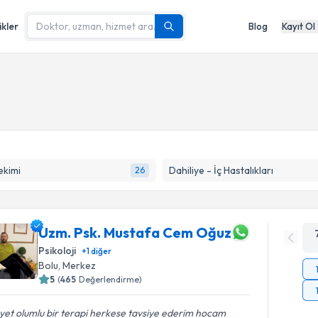
ikler
Blog
Kayıt Ol
ekimi
Dahiliye - İç Hastalıkları
26
Uzm. Psk. Mustafa Cem Oğuz
Psikoloji
+
1
diğer
Bolu
,
Merkez
5
(
465
Değerlendirme)
et olumlu bir terapi herkese tavsiye ederim hocam