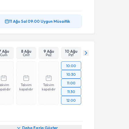
11 Ağu
Sal
09:00
Uygun Müsaitlik
7 Ağu
8 Ağu
9 Ağu
10 Ağu
Cum
Cmt
Paz
Pzt
10:00
10:30
11:00
Takvim
Takvim
Takvim
palıdır
kapalıdır
kapalıdır
11:30
12:00
Daha Fazla Göster