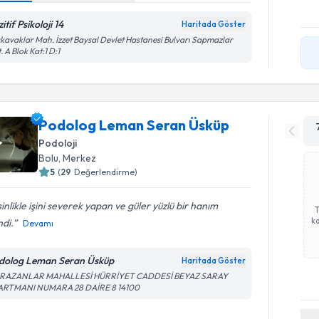
itif Psikoloji 14
Haritada Göster
kavaklar Mah. İzzet Baysal Devlet Hastanesi Bulvarı Sapmazlar
. A Blok Kat:1 D:1
Podolog Leman Seran Üsküp
Podoloji
Bolu
,
Merkez
5
(
29
Değerlendirme)
inlikle işini severek yapan ve güler yüzlü bir hanım
ka
di.
Devamı
dolog Leman Seran Üsküp
Haritada Göster
RAZANLAR MAHALLESİ HÜRRİYET CADDESİ BEYAZ SARAY
ARTMANI NUMARA 28 DAİRE 8 14100