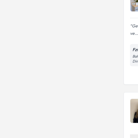
Gen
ve..
Fz
Bah
Di