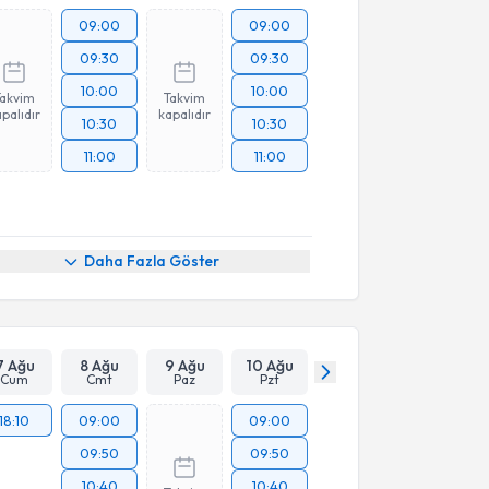
09:00
09:00
09:30
09:30
10:00
10:00
Takvim
Takvim
palıdır
kapalıdır
10:30
10:30
11:00
11:00
Daha Fazla Göster
7 Ağu
8 Ağu
9 Ağu
10 Ağu
Cum
Cmt
Paz
Pzt
18:10
09:00
09:00
09:50
09:50
10:40
10:40