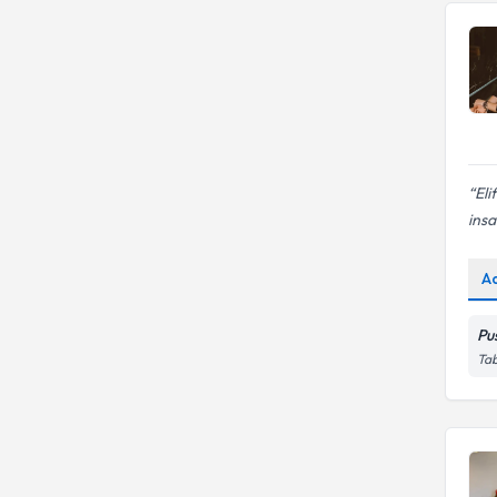
Eli
insa
A
Pu
Tab