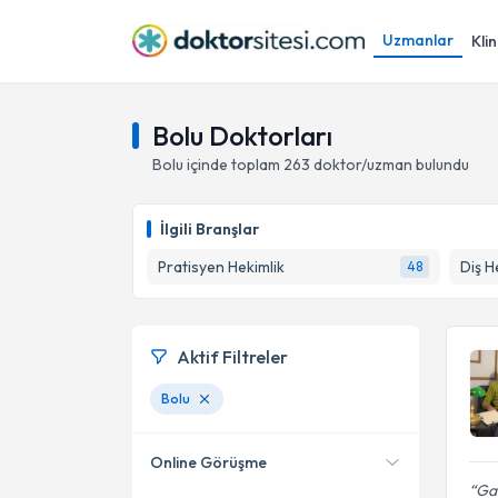
Uzmanlar
Klin
Bolu Doktorları
Bolu
içinde toplam
263
doktor/uzman bulundu
İlgili Branşlar
Pratisyen Hekimlik
Diş H
48
Aktif Filtreler
Bolu
Online Görüşme
Gay