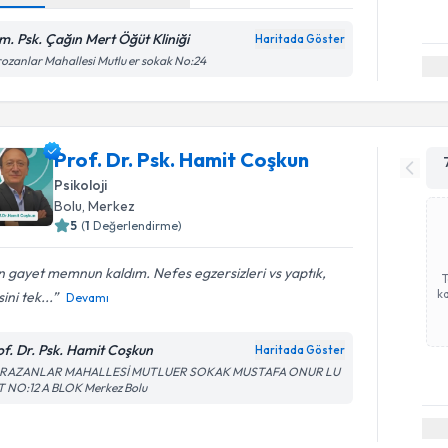
m. Psk. Çağın Mert Öğüt Kliniği
Haritada Göster
ozanlar Mahallesi Mutlu er sokak No:24
Prof. Dr. Psk. Hamit Coşkun
Psikoloji
Bolu
,
Merkez
5
(
1
Değerlendirme)
 gayet memnun kaldım. Nefes egzersizleri vs yaptık,
ka
ini tek...
Devamı
of. Dr. Psk. Hamit Coşkun
Haritada Göster
RAZANLAR MAHALLESİ MUTLUER SOKAK MUSTAFA ONUR LU
T NO:12 A BLOK Merkez Bolu