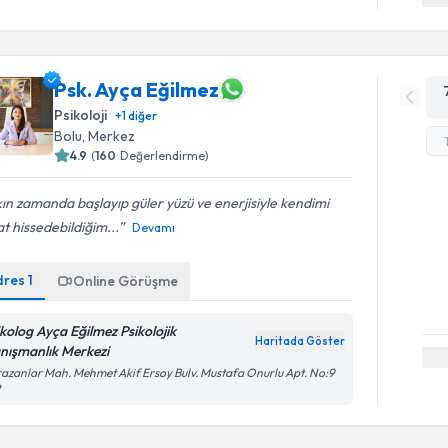
Psk. Ayça Eğilmez
Psikoloji
+
1
diğer
Bolu
,
Merkez
4.9
(
160
Değerlendirme)
ın zamanda başlayıp güler yüzü ve enerjisiyle kendimi
t hissedebildiğim...
Devamı
dres
1
Online Görüşme
ikolog Ayça Eğilmez Psikolojik
Haritada Göster
nışmanlık Merkezi
azanlar Mah. Mehmet Akif Ersoy Bulv. Mustafa Onurlu Apt. No:9
2