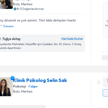
Bolu
,
Merkez
5
(
1
Değerlendirme)
ç dinamik ve çok sanimi. Tüm tıbbi detayları hasta
ka
.
Devamı
t. Tuğçe Aktaş
Haritada Göster
çelievler Mahallesi, Muzaffer Işın Caddesi, No: 10, Daire: 7, Üntaş
namik Apartmanı
Klinik Psikolog Selin Sak
Psikoloji
+
1
diğer
Bolu
,
Merkez