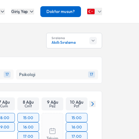
Giriş Yap
Doktor musun?
Sıralama
Akıllı Sıralama
Psikoloji
17
17
7 Ağu
8 Ağu
9 Ağu
10 Ağu
Cum
Cmt
Paz
Pzt
18:00
15:00
15:00
19:00
16:00
16:00
17:00
17:00
Takvim