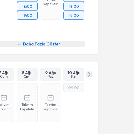
kapalıdır
18:00
18:00
19:00
19:00
Daha Fazla Göster
7 Ağu
8 Ağu
9 Ağu
10 Ağu
Cum
Cmt
Paz
Pzt
09:00
Takvim
Takvim
Takvim
palıdır
kapalıdır
kapalıdır