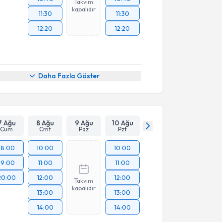
Takvim
kapalıdır
11:30
11:30
12:20
12:20
Daha Fazla Göster
7 Ağu
8 Ağu
9 Ağu
10 Ağu
Cum
Cmt
Paz
Pzt
18:00
10:00
10:00
19:00
11:00
11:00
20:00
12:00
12:00
Takvim
kapalıdır
13:00
13:00
14:00
14:00