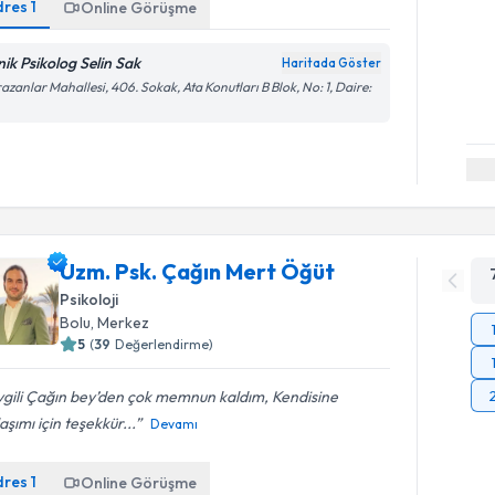
dres
1
Online Görüşme
nik Psikolog Selin Sak
Haritada Göster
azanlar Mahallesi, 406. Sokak, Ata Konutları B Blok, No: 1, Daire:
Uzm. Psk. Çağın Mert Öğüt
Psikoloji
Bolu
,
Merkez
5
(
39
Değerlendirme)
vgili Çağın bey’den çok memnun kaldım, Kendisine
aşımı için teşekkür...
Devamı
dres
1
Online Görüşme