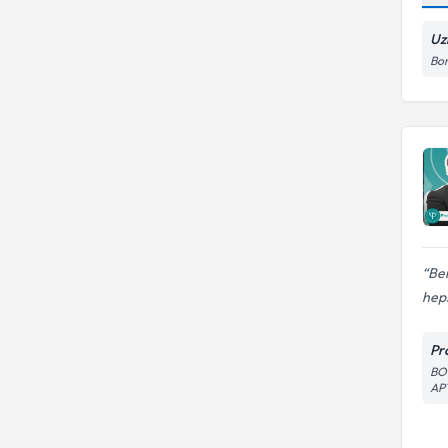
Uz
Bor
Ben
heps
Pr
BO
AP