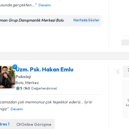
usunda gerçekten...
Devamı
man Grup Danışmanlık Merkezi Bolu
Haritada Göster
Uzm. Psk. Hakan Emlu
Psikoloji
Bolu
,
Merkez
5
(
140
Değerlendirme)
amızdan çok memnunuz çok teşekkür ederiz. . İyi ki
ka
işiz
Devamı
dres
1
Online Görüşme