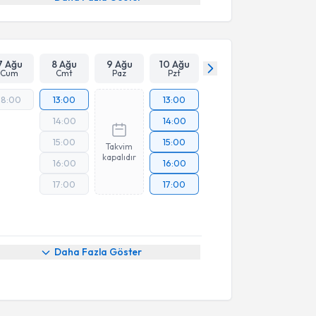
7 Ağu
8 Ağu
9 Ağu
10 Ağu
Cum
Cmt
Paz
Pzt
18:00
13:00
13:00
14:00
14:00
15:00
15:00
Takvim
kapalıdır
16:00
16:00
17:00
17:00
Daha Fazla Göster