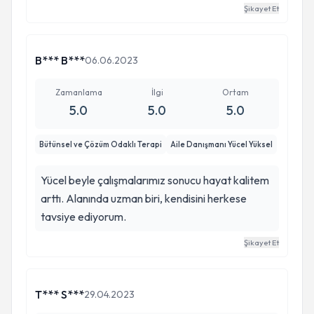
yakınları ile de hiç esirgemeden paylaşan değerli
Şikayet Et
bir danışman. Kendisine her şey için teşekkür
ederim.
B*** B***
06.06.2023
Zamanlama
İlgi
Ortam
5.0
5.0
5.0
Bütünsel ve Çözüm Odaklı Terapi
Aile Danışmanı Yücel Yüksel
Yücel beyle çalışmalarımız sonucu hayat kalitem
arttı. Alanında uzman biri, kendisini herkese
tavsiye ediyorum.
Şikayet Et
T*** S***
29.04.2023