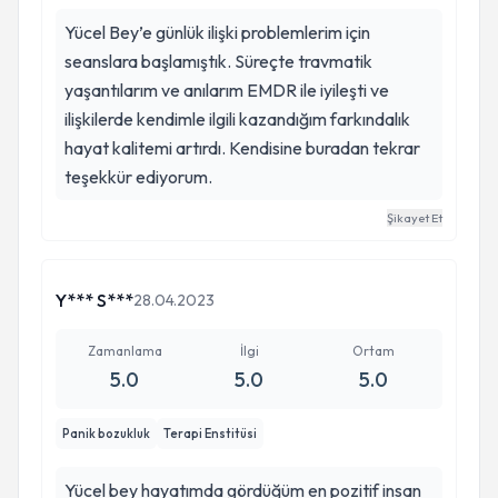
Yücel Bey’e günlük ilişki problemlerim için
seanslara başlamıştık. Süreçte travmatik
yaşantılarım ve anılarım EMDR ile iyileşti ve
ilişkilerde kendimle ilgili kazandığım farkındalık
hayat kalitemi artırdı. Kendisine buradan tekrar
teşekkür ediyorum.
Şikayet Et
Y*** S***
28.04.2023
Zamanlama
İlgi
Ortam
5.0
5.0
5.0
Panik bozukluk
Terapi Enstitüsi
Yücel bey hayatımda gördüğüm en pozitif insan