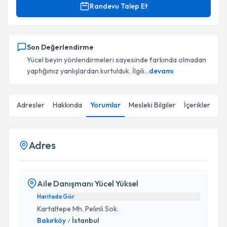
Randevu Talep Et
Son Değerlendirme
Yücel beyin yönlendirmeleri sayesinde farkında olmadan
yaptığımız yanlışlardan kurtulduk. İlgili...
devamı
Adresler
Hakkında
Yorumlar
Mesleki Bilgiler
İçerikler
Adres
Aile Danışmanı Yücel Yüksel
Haritada Gör
Kartaltepe Mh. Pelinli Sok.
Bakırköy
İstanbul
/