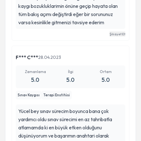
kaygı bozukluklarimin önüne geçip hayata olan
tüm bakış açımı değiştirdi eğer bir sorununuz
varsa kesinlikle gitmenizi tavsiye ederim
Şikayet Et
F*** C***
28.04.2023
Zamanlama
İlgi
Ortam
5.0
5.0
5.0
Sınav Kaygısı
Terapi Enstitüsi
Yücel bey sınav sürecim boyunca bana çok
yardımcı oldu sınav sürecimi en az tahribatla
atlamamda ki en büyük etken olduğunu
düşünüyorum ve başarımın anahtari olarak