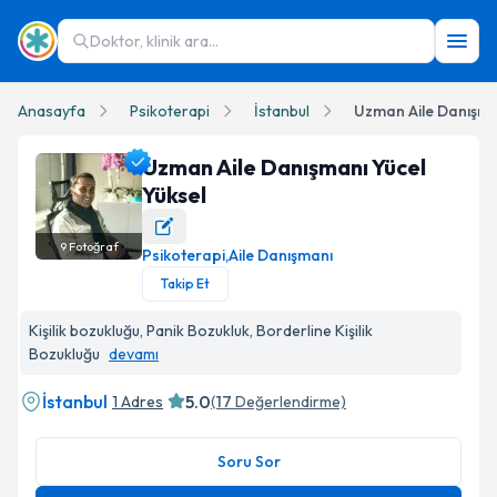
Doktor, klinik ara...
Anasayfa
Psikoterapi
İstanbul
Uzman Aile Danışman
Uzman Aile Danışmanı Yücel
Yüksel
9
Fotoğraf
Psikoterapi
,
Aile Danışmanı
Uzman Aile Danışmanı Yücel Yüksel Profil Fotoğrafı
Takip Et
Kişilik bozukluğu, Panik Bozukluk, Borderline Kişilik
Bozukluğu
devamı
İstanbul
5.0
1 Adres
(
17
Değerlendirme)
Soru Sor