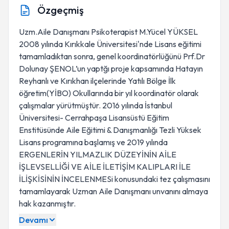
Özgeçmiş
Uzm.Aile Danışmanı Psikoterapist M.Yücel YÜKSEL
2008 yılında Kırıkkale Üniversitesi'nde Lisans eğitimi
tamamladıktan sonra, genel koordinatörlüğünü Prf.Dr
Dolunay ŞENOL’un yaptğı proje kapsamında Hatayın
Reyhanlı ve Kırıkhan ilçelerinde Yatılı Bölge İlk
öğretim(YİBO) Okullarında bir yıl koordinatör olarak
çalışmalar yürütmüştür. 2016 yılında İstanbul
Üniversitesi- Cerrahpaşa Lisansüstü Eğitim
Enstitüsünde Aile Eğitimi & Danışmanlığı Tezli Yüksek
Lisans programına başlamış ve 2019 yılında
ERGENLERİN YILMAZLIK DÜZEYİNİN AİLE
İŞLEVSELLİĞİ VE AİLE İLETİŞİM KALIPLARI İLE
İLİŞKİSİNİN İNCELENMESi konusundaki tez çalışmasını
tamamlayarak Uzman Aile Danışmanı unvanını almaya
hak kazanmıştır.
Devamı