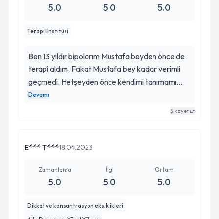
5.0
5.0
5.0
Terapi Enstitüsi
Ben 13 yıldır bipolarım Mustafa beyden önce de
terapi aldım. Fakat Mustafa bey kadar verimli
geçmedi. Hetşeyden önce kendimi tanımamı
zayıf yanlarımı ortaya cıkarsın başa çıkma
Devamı
yollarını kazandırdı. Diğer psikologların aksine
Şikayet Et
beni dinledikten sonra yine bana geri dönüş yapıp
kendimi anlamamı sağladı. Bence psikologların
pratik bilgileri dışında empati kurma özelliği
E*** T***
18.04.2023
bulunmalı. Bu kendisinde ziyadesiyle mevcut.
Kesinlikle bakış açınız yenilerini ekler. Mustafa
Zamanlama
İlgi
Ortam
5.0
5.0
5.0
beyle karşılaştığım için mutluyum
Dikkat ve konsantrasyon eksiklikleri