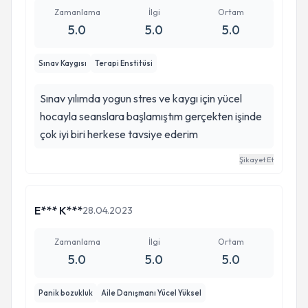
Zamanlama
İlgi
Ortam
5.0
5.0
5.0
Sınav Kaygısı
Terapi Enstitüsi
Sınav yılımda yogun stres ve kaygı için yücel
hocayla seanslara başlamıştım gerçekten işinde
çok iyi biri herkese tavsiye ederim
Şikayet Et
E*** K***
28.04.2023
Zamanlama
İlgi
Ortam
5.0
5.0
5.0
Panik bozukluk
Aile Danışmanı Yücel Yüksel