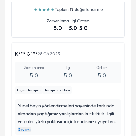
★
★
★
★
★
Toplam
17
değerlendirme
Zamanlama
İlgi
Ortam
5.0
5.0
5.0
Aldığı Eğitimler
K*** G***
28.06.2023
Aldığı Sertifikalar
Zamanlama
İlgi
Ortam
5.0
5.0
5.0
Ergen Terapisi
Terapi Enstitüsi
Yücel beyin yönlendirmeleri sayesinde farkında
olmadan yaptığımız yanlışlardan kurtulduk. İlgili
ve güler yüzlü yaklaşımı için kendisine ayriyeten
teşekkür ederim. Bilgi ve deneyimini hasta
Devamı