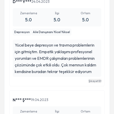
D*** Y***
24.04.2023
Zamanlama
İlgi
Ortam
5.0
5.0
5.0
Depresyon
Aile Danışmanı Yücel Yüksel
Yücel beye depresyon ve travma problemlerin
için gitmiştim. Empatik yaklaşımı profesyonel
yorumları ve EMDR çalışmaları problemlerimin
çözümünde çok etkili oldu. Çok memnun kaldım
kendisine buradan tekrar teşekkür ediyorum
Şikayet Et
N*** Ş***
19.04.2023
Zamanlama
İlgi
Ortam