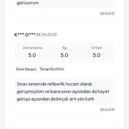
görüyorum
Şikayet Et
K*** O***
28.04.2023
Zamanlama
İlgi
Ortam
5.0
5.0
5.0
Sınav Kaygısı
Terapi Enstitüsi
Sınav senemde rehberlik hocam olarak
görüşmüştüm ve bana sınav açısından da hayat
görüşü açısından da birçok artı yön kattı
Şikayet Et