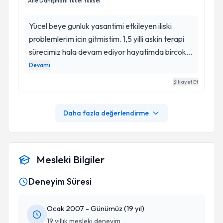
Aile Danışmanı Yücel Yüksel
Yücel beye gunluk yasantimi etkileyen iliski
problemlerim icin gitmistim. 1,5 yilli askin terapi
sürecimiz hala devam ediyor hayatimda bircok
sey olumlu anlamda degisti ic dunyamda fark
Devamı
ettiklrim hem cok sasirtti hem iliskilerimi
Şikayet Et
anlamlandirmami sagladi.
Daha fazla değerlendirme
Mesleki Bilgiler
Deneyim Süresi
Ocak 2007 - Günümüz (19 yıl)
19 yıllık mesleki deneyim