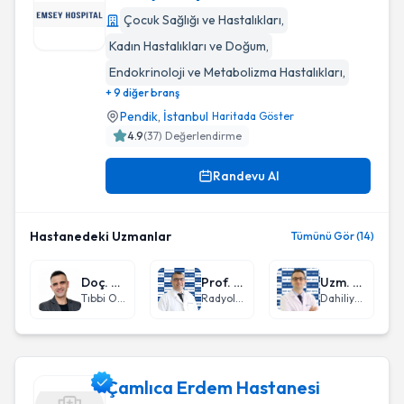
Çocuk Sağlığı ve Hastalıkları
,
Kadın Hastalıkları ve Doğum
,
Emsey Hospital
Endokrinoloji ve Metabolizma Hastalıkları
,
+ 9 diğer branş
Pendik
,
İstanbul
Haritada Göster
4.9
(
37
) Değerlendirme
Randevu Al
Hastanedeki Uzmanlar
Tümünü Gör (14)
Doç. Dr. Deniz Işık
Prof. Dr. Ahmet Kemal Fırat
Uzm. Dr. Mücahit Gür
Tıbbi Onkoloji
Radyoloji
Dahiliye - İç Hastalıkları
Çamlıca Erdem Hastanesi