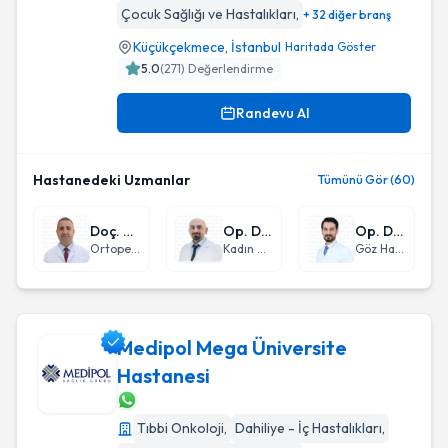
Çocuk Sağlığı ve Hastalıkları
,
+ 32 diğer branş
Küçükçekmece
,
İstanbul
Haritada Göster
5.0
(
271
) Değerlendirme
Randevu Al
Hastanedeki Uzmanlar
Tümünü Gör (60)
Doç. Dr. Suat Batar
Op. Dr. Enes Serhat Coşkun
Op. Dr. Metin Süleymanzade
Ortopedi ve Travmatoloji
Kadın Hastalıkları ve Doğum
Göz Hastalıkları
Medipol Mega Üniversite
Hastanesi
Medipol Mega Üniversite Hastanesi
Tıbbi Onkoloji
,
Dahiliye - İç Hastalıkları
,