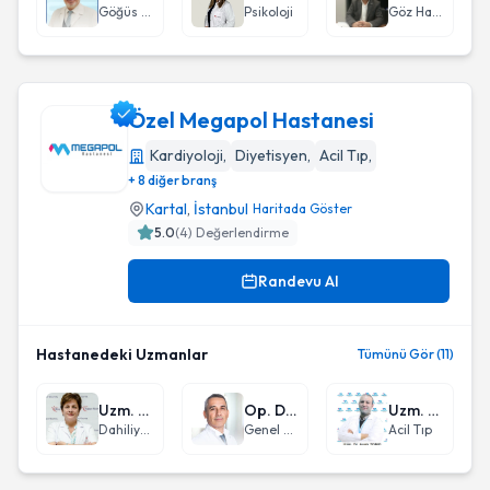
Göğüs Cerrahisi
Psikoloji
Göz Hastalıkları
Özel Megapol Hastanesi
Kardiyoloji
,
Diyetisyen
,
Acil Tıp
,
+ 8 diğer branş
Özel Megapol Hastanesi
Kartal
,
İstanbul
Haritada Göster
5.0
(
4
) Değerlendirme
Randevu Al
Hastanedeki Uzmanlar
Tümünü Gör (11)
Uzm. Dr. Demet Yiğit
Op. Dr. Hakan Yenel
Uzm. Dr. Asım Tomo
Dahiliye - İç Hastalıkları
Genel Cerrahi
Acil Tıp