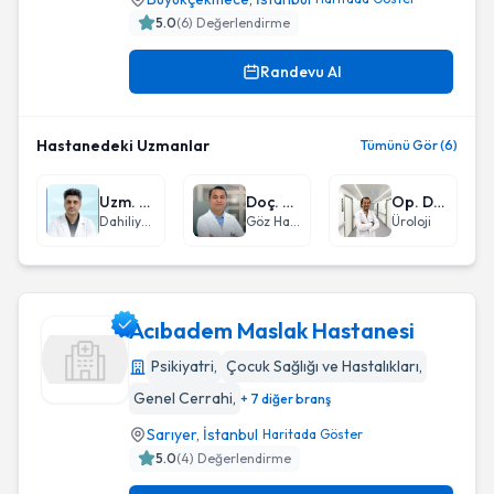
5.0
(
6
) Değerlendirme
Randevu Al
Hastanedeki Uzmanlar
Tümünü Gör (6)
Uzm. Dr. Hakan Yanar
Doç. Dr. Sait Alim
Op. Dr. Mustafa Kemal Yenmez
Dahiliye - İç Hastalıkları
Göz Hastalıkları
Üroloji
Acıbadem Maslak Hastanesi
Psikiyatri
,
Çocuk Sağlığı ve Hastalıkları
,
Genel Cerrahi
,
+ 7 diğer branş
Acıbadem Maslak Hastanesi
Sarıyer
,
İstanbul
Haritada Göster
5.0
(
4
) Değerlendirme