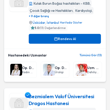
Kulak Burun Boğaz hastalıkları - KBB
,
Çocuk Sağlığı ve Hastalıkları
,
Kardiyoloji
,
Çamlıca Erdem Hastanesi
+ 9 diğer branş
Üsküdar
,
İstanbul
Haritada Göster
5.0
(
13
) Değerlendirme
Randevu Al
Hastanedeki Uzmanlar
Tümünü Gör (13)
Op. Dr. Vefa Yılmazer
Op. Dr. Mehmet Kürşad Pekdemir
Uzm. Dr. Nazan Çukadar
Kadın Hastalıkları ve Doğum
Üroloji
Dahiliye - İç Hastalıkları
Bezmialem Vakıf Üniversitesi
Dragos Hastanesi