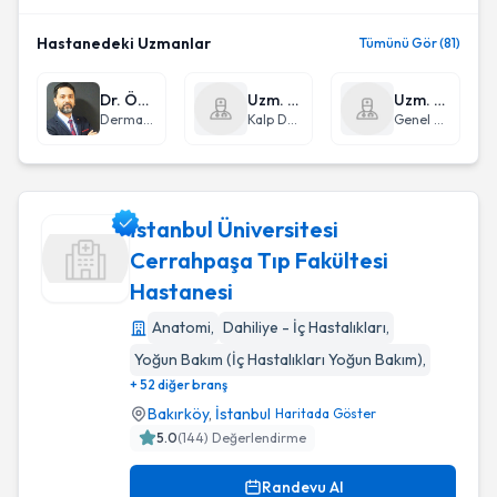
Hastanedeki Uzmanlar
Tümünü Gör (81)
Dr. Öğr. Üyesi Ercan Karabacak
Uzm. Dr. İbrahim Alp
Uzm. Dr. Meshut Gülderen
Dermatoloji
Kalp Damar Cerrahisi
Genel Cerrahi
İstanbul Üniversitesi
Cerrahpaşa Tıp Fakültesi
Hastanesi
İstanbul Üniversitesi Cerrahpaşa Tıp Fakültesi Hastanesi
Anatomi
,
Dahiliye - İç Hastalıkları
,
Yoğun Bakım (İç Hastalıkları Yoğun Bakım)
,
+ 52 diğer branş
Bakırköy
,
İstanbul
Haritada Göster
5.0
(
144
) Değerlendirme
Randevu Al