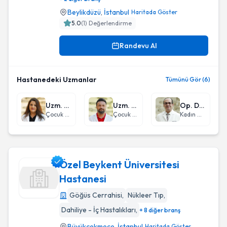
Beylikdüzü
,
İstanbul
Haritada Göster
5.0
(
1
) Değerlendirme
Randevu Al
Hastanedeki Uzmanlar
Tümünü Gör (6)
Uzm. Dr. Tuğçe Özlü
Uzm. Dr. Hayrettin Zerdali
Op. Dr. Murat Koç
Çocuk Sağlığı ve Hastalıkları
Çocuk Sağlığı ve Hastalıkları
Kadın Hastalıkları ve Doğum
Özel Beykent Üniversitesi
Hastanesi
Göğüs Cerrahisi
,
Nükleer Tıp
,
Özel Beykent Üniversitesi Hastanesi
Dahiliye - İç Hastalıkları
,
+ 8 diğer branş
Büyükçekmece
,
İstanbul
Haritada Göster