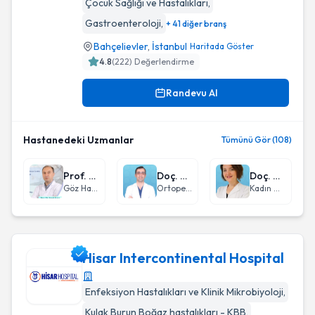
Çocuk Sağlığı ve Hastalıkları
,
Gastroenteroloji
,
+ 41 diğer branş
Bahçelievler
,
İstanbul
Haritada Göster
4.8
(
222
) Değerlendirme
Randevu Al
Hastanedeki Uzmanlar
Tümünü Gör (108)
Prof. Dr. Faruk Kaya
Doç. Dr. Erdinç Genç
Doç. Dr. Derya Kanza Gül
Göz Hastalıkları
Ortopedi ve Travmatoloji
Kadın Hastalıkları ve Doğum
Hisar Intercontinental Hospital
Enfeksiyon Hastalıkları ve Klinik Mikrobiyoloji
,
Hisar Intercontinental Hospital
Kulak Burun Boğaz hastalıkları - KBB
,