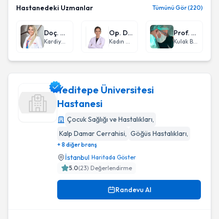
Hastanedeki Uzmanlar
Tümünü Gör (220)
Doç. Dr. Özge Özden Tok
Op. Dr. Nadire Sevda İdil
Prof. Dr. İbrahim Erdim
Kardiyoloji
Kadın Hastalıkları ve Doğum
Kulak Burun Boğaz hastalıkları - KBB
Yeditepe Üniversitesi
Hastanesi
Çocuk Sağlığı ve Hastalıkları
,
Yeditepe Üniversitesi Hastanesi
Kalp Damar Cerrahisi
,
Göğüs Hastalıkları
,
+ 8 diğer branş
İstanbul
Haritada Göster
5.0
(
23
) Değerlendirme
Randevu Al