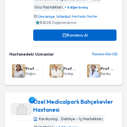
Göz Hastalıkları
,
+ 6 diğer branş
Ümraniye
,
İstanbul
Haritada Göster
5.0
(
28
) Değerlendirme
Randevu Al
Hastanedeki Uzmanlar
Tümünü Gör (12)
Prof. Dr. Şule Karadayı
Prof. Dr. Basri Çakıroğlu
Prof. Dr. Mustafa Sağlam
Göğüs Cerrahisi
Üroloji
Kardiyoloji
Özel Medicalpark Bahçelıevler
Hastanesi
Kardiyoloji
,
Dahiliye - İç Hastalıkları
,
Özel Medicalpark Bahçelıevler Hastanesi