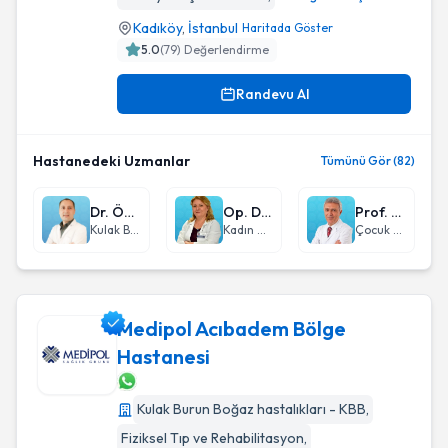
Kadıköy
,
İstanbul
Haritada Göster
5.0
(
79
) Değerlendirme
Randevu Al
Hastanedeki Uzmanlar
Tümünü Gör (82)
Dr. Öğr. Üyesi Hilmi Cem Kaya
Op. Dr. Seval Pata
Prof. Dr. Ömer Ceran
Kulak Burun Boğaz hastalıkları - KBB
Kadın Hastalıkları ve Doğum
Çocuk Sağlığı ve Hastalıkları
Medipol Acıbadem Bölge
Hastanesi
Medipol Acıbadem Bölge Hastanesi
Kulak Burun Boğaz hastalıkları - KBB
,
Fiziksel Tıp ve Rehabilitasyon
,