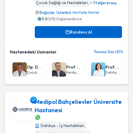
Çocuk Sağlığı ve Hastalıkları
,
+ 73 diğer branş
Bağcılar
,
İstanbul
Haritada Göster
5.0
(
475
) Değerlendirme
Randevu Al
Hastanedeki Uzmanlar
Tümünü Gör (317)
Op. Dr. Mehmet Şerif Arslan
Prof. Dr. Bülent Demir
Prof. Dr. Sevgi Aras
Çocuk Cerrahisi
Kardiyoloji
Dahiliye - İç Hastalıkları
Medipol Bahçelievler Üniversite
Hastanesi
Medipol Bahçelievler Üniversite Hastanesi
Dahiliye - İç Hastalıkları
,