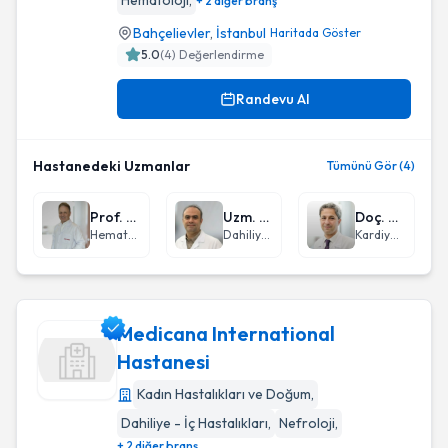
Hematoloji
,
+ 2 diğer branş
Bahçelievler
,
İstanbul
Haritada Göster
5.0
(
4
) Değerlendirme
Randevu Al
Hastanedeki Uzmanlar
Tümünü Gör (4)
Prof. Dr. Burhan Turgut
Uzm. Dr. Mutlu Demiral
Doç. Dr. Emrah Sevgili
Hematoloji
Dahiliye - İç Hastalıkları
Kardiyoloji
Medicana International
Hastanesi
Kadın Hastalıkları ve Doğum
,
Medicana International Hastanesi
Dahiliye - İç Hastalıkları
,
Nefroloji
,
+ 2 diğer branş