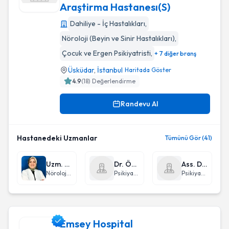
Araştirma Hastanesı(S)
İstanbul Erenköy Ruh Sağliği Ve Hastaliklari Eğıtım Ve Araşt
Dahiliye - İç Hastalıkları
,
Nöroloji (Beyin ve Sinir Hastalıkları)
,
Çocuk ve Ergen Psikiyatristi
,
+ 7 diğer branş
Üsküdar
,
İstanbul
Haritada Göster
4.9
(
18
) Değerlendirme
Randevu Al
Hastanedeki Uzmanlar
Tümünü Gör (41)
Uzm. Dr. Yasemin Şipka Kurtulmuş
Dr. Öğr. Üyesi Mehmet Fatih Üstündağ
Ass. Dr. Gökçe Elif Sarıdoğan
Nöroloji (Beyin ve Sinir Hastalıkları)
Psikiyatri
Psikiyatri
Emsey Hospital