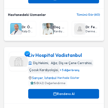
Hastanedeki Uzmanlar
Tümünü Gör (60)
Dr. Öğr. Üyesi Serhat Bahadır Genç
Doç. Dr. İsmail Gürbak
Dr. Ferhan Cemşitoğlu
Kalp Damar Cerrahisi
Kardiyoloji
Dermatoloji
Liv Hospital Vadistanbul
Diş Hekimi
,
Ağız, Diş ve Çene Cerrahisi
,
Çocuk Kardiyolojisi
,
+ 5 diğer branş
Liv Hospital Vadistanbul
Sarıyer
,
İstanbul
Haritada Göster
5.0
(
42
) Değerlendirme
Randevu Al