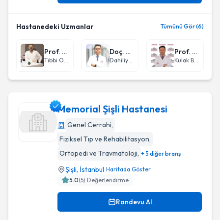
Hastanedeki Uzmanlar
Tümünü Gör (6)
Prof. Dr. Alper Can
Doç. Dr. Mehmet Gündüz
Prof. Dr. Alper Yenigün
Tıbbi Onkoloji
Dahiliye - İç Hastalıkları
Kulak Burun Boğaz hastalıkları - KBB
Memorial Şişli Hastanesi
Genel Cerrahi
,
Fiziksel Tıp ve Rehabilitasyon
,
Memorial Şişli Hastanesi
Ortopedi ve Travmatoloji
,
+ 5 diğer branş
Şişli
,
İstanbul
Haritada Göster
5.0
(
5
) Değerlendirme
Randevu Al