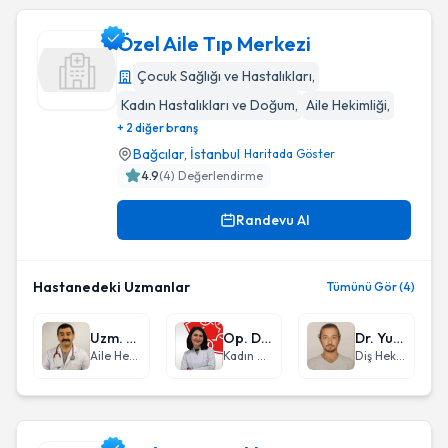
Özel Aile Tıp Merkezi
Çocuk Sağlığı ve Hastalıkları
,
Kadın Hastalıkları ve Doğum
,
Aile Hekimliği
,
Özel Aile Tıp Merkezi
+ 2 diğer branş
Bağcılar
,
İstanbul
Haritada Göster
4.9
(
4
) Değerlendirme
Randevu Al
Hastanedeki Uzmanlar
Tümünü Gör (4)
Uzm. Dr. Hakan Yalman
Op. Dr. Mehriban Musayeva
Dr. Yunus Emre Tümer
Aile Hekimliği
Kadın Hastalıkları ve Doğum
Diş Hekimi