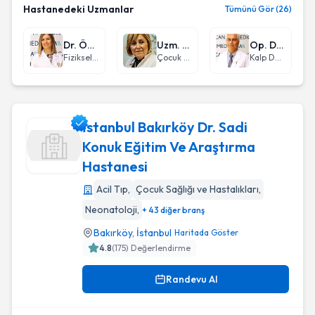
Hastanedeki Uzmanlar
Tümünü Gör (26)
Dr. Öğr. Üyesi Hülya Yonucu
Uzm. Dr. Emine Belgen
Op. Dr. İbrahim Savaş Yıldırım
Fiziksel Tıp ve Rehabilitasyon
Çocuk Sağlığı ve Hastalıkları
Kalp Damar Cerrahisi
İstanbul Bakırköy Dr. Sadi
Konuk Eğitim Ve Araştırma
Hastanesi
İstanbul Bakırköy Dr. Sadi Konuk Eğitim Ve Araştırma Hasta
Acil Tıp
,
Çocuk Sağlığı ve Hastalıkları
,
Neonatoloji
,
+ 43 diğer branş
Bakırköy
,
İstanbul
Haritada Göster
4.8
(
175
) Değerlendirme
Randevu Al