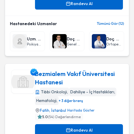
Randevu Al
Hastanedeki Uzmanlar
Tümünü Gör (12)
Uzm. Dr. Güneş Şayan Can
Doç. Dr. Bahadır Osman Bozkırlı
Doç. Dr. Altuğ Yücekul
Psikiyatri
Genel Cerrahi
Ortopedi ve Travmatoloji
Bezmialem Vakıf Üniversitesi
Hastanesi
Tıbbi Onkoloji
,
Dahiliye - İç Hastalıkları
,
Bezmialem Vakıf Üniversitesi Hastanesi
Hematoloji
,
+ 3 diğer branş
Fatih
,
İstanbul
Haritada Göster
5.0
(
54
) Değerlendirme
Randevu Al