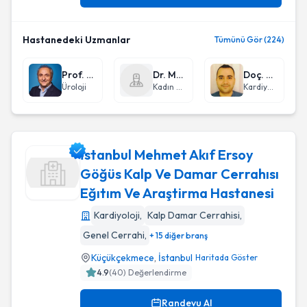
Hastanedeki Uzmanlar
Tümünü Gör (224)
Prof. Dr. Mustafa Kadıhasanoğlu
Dr. Mahmut Öncül
Doç. Dr. Şükrü Arslan
Üroloji
Kadın Hastalıkları ve Doğum
Kardiyoloji
İstanbul Mehmet Akıf Ersoy
Göğüs Kalp Ve Damar Cerrahısı
Eğıtım Ve Araştirma Hastanesi
İstanbul Mehmet Akıf Ersoy Göğüs Kalp Ve Damar Cerrahısı
Kardiyoloji
,
Kalp Damar Cerrahisi
,
Genel Cerrahi
,
+ 15 diğer branş
Küçükçekmece
,
İstanbul
Haritada Göster
4.9
(
40
) Değerlendirme
Randevu Al