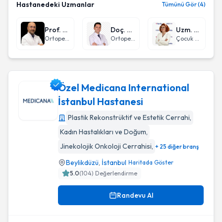
Hastanedeki Uzmanlar
Tümünü Gör (4)
Prof. Dr. Javad Parvizi
Doç. Dr. Serkan Sürücü
Uzm. Dr. Aygün Babayeva
Ortopedi ve Travmatoloji
Ortopedi ve Travmatoloji
Çocuk Sağlığı ve Hastalıkları
Özel Medicana International
İstanbul Hastanesi
Plastik Rekonstrüktif ve Estetik Cerrahi
,
Özel Medicana International İstanbul Hastanesi
Kadın Hastalıkları ve Doğum
,
Jinekolojik Onkoloji Cerrahisi
,
+ 25 diğer branş
Beylikdüzü
,
İstanbul
Haritada Göster
5.0
(
104
) Değerlendirme
Randevu Al