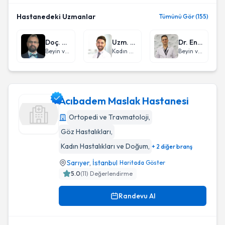
Hastanedeki Uzmanlar
Tümünü Gör (155)
Doç. Dr. Nuri Serdar Baş
Uzm. Dr. Cem Erdoğan
Dr. Engin Çiftçi
Beyin ve Sinir Cerrahisi
Kadın Hastalıkları ve Doğum
Beyin ve Sinir Cerrahisi
Acıbadem Maslak Hastanesi
Ortopedi ve Travmatoloji
,
Göz Hastalıkları
,
Acıbadem Maslak Hastanesi
Kadın Hastalıkları ve Doğum
,
+ 2 diğer branş
Sarıyer
,
İstanbul
Haritada Göster
5.0
(
11
) Değerlendirme
Randevu Al