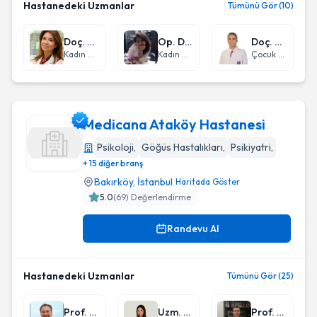
Hastanedeki Uzmanlar
Tümünü Gör (10)
Doç. Dr. Gönül Özer
Op. Dr. Ulviye Hanlı
Doç. Dr. Meki Bilici
Kadın Hastalıkları ve Doğum
Kadın Hastalıkları ve Doğum
Çocuk Kardiyolojisi
Medicana Ataköy Hastanesi
Psikoloji
,
Göğüs Hastalıkları
,
Psikiyatri
,
+ 15 diğer branş
Medicana Ataköy Hastanesi
Bakırköy
,
İstanbul
Haritada Göster
5.0
(
69
) Değerlendirme
Randevu Al
Hastanedeki Uzmanlar
Tümünü Gör (25)
Prof. Dr. Ahmet Demirkaya
Uzm. Psk. Beldem Sekban
Prof. Dr. Kazım Devranoğlu