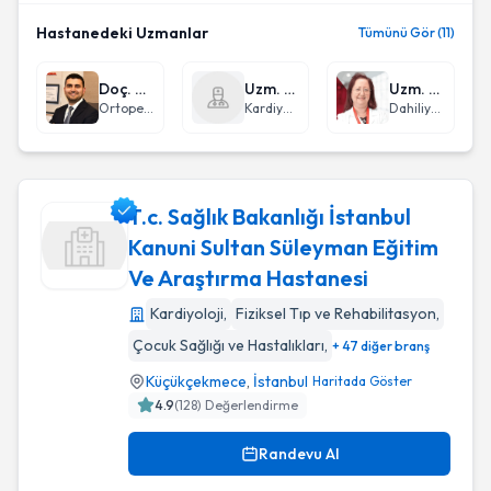
Hastanedeki Uzmanlar
Tümünü Gör (11)
Doç. Dr. Mahmud Aydın
Uzm. Dr. Samet Uysal
Uzm. Dr. Özdal Ersoy
Ortopedi ve Travmatoloji
Kardiyoloji
Dahiliye - İç Hastalıkları
T.c. Sağlık Bakanlığı İstanbul
Kanuni Sultan Süleyman Eğitim
Ve Araştırma Hastanesi
T.c. Sağlık Bakanlığı İstanbul Kanuni Sultan Süleyman Eğiti
Kardiyoloji
,
Fiziksel Tıp ve Rehabilitasyon
,
Çocuk Sağlığı ve Hastalıkları
,
+ 47 diğer branş
Küçükçekmece
,
İstanbul
Haritada Göster
4.9
(
128
) Değerlendirme
Randevu Al