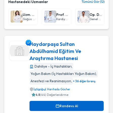
Hastanedeki Uzmanlar
Tümünü Gör (12)
Uzm. Dr. Seha Akduman
Prof. Dr. Olcay Özveren
Op. Dr. Anıl Ergin
Göğüs Hastalıkları
Kardiyoloji
Genel Cerrahi
Haydarpaşa Sultan
Abdülhamid Eğitim Ve
Araştırma Hastanesi
Haydarpaşa Sultan Abdülhamid Eğitim Ve Araştırma Hastan
Dahiliye - İç Hastalıkları
,
Yoğun Bakım (İç Hastalıkları Yoğun Bakım)
,
Anestezi ve Reanimasyon
,
+ 36 diğer branş
İstanbul
Haritada Göster
4.8
(
44
) Değerlendirme
Randevu Al