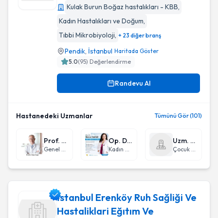
Kulak Burun Boğaz hastalıkları - KBB
,
VM Medical Park Pendik Hastanesi
Kadın Hastalıkları ve Doğum
,
Tıbbi Mikrobiyoloji
,
+ 23 diğer branş
Pendik
,
İstanbul
Haritada Göster
5.0
(
95
) Değerlendirme
Randevu Al
Hastanedeki Uzmanlar
Tümünü Gör (101)
Prof. Dr. Ömer Engin
Op. Dr. Meral Meryem Yavuz
Uzm. Dr. Olga Devrim Ayvaz
Genel Cerrahi
Kadın Hastalıkları ve Doğum
Çocuk Cerrahisi
İstanbul Erenköy Ruh Sağliği Ve
Hastaliklari Eğıtım Ve