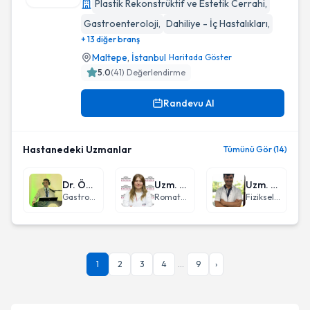
Plastik Rekonstrüktif ve Estetik Cerrahi
,
Bezmialem Vakıf Üniversitesi Dragos Hastanesi
Gastroenteroloji
,
Dahiliye - İç Hastalıkları
,
+ 13 diğer branş
Maltepe
,
İstanbul
Haritada Göster
5.0
(
41
) Değerlendirme
Randevu Al
Hastanedeki Uzmanlar
Tümünü Gör (14)
Dr. Öğr. Üyesi Sercan Kiremitçi
Uzm. Dr. Feyza Ak
Uzm. Dr. Bayram Bayiş
Gastroenteroloji
Romatoloji
Fiziksel Tıp ve Rehabilitasyon
1
2
3
4
...
9
›