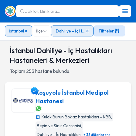
Doktor, klinik ara...
İstanbul
İlçe
Dahiliye - İç Hastalıkları
Filtreler
İstanbul Dahiliye - İç Hastalıkları
Hastaneleri & Merkezleri
Toplam
253
hastane bulundu.
Koşuyolu İstanbul Medipol
Hastanesi
Koşuyolu İstanbul Medipol Hastanesi
Kulak Burun Boğaz hastalıkları - KBB
,
Beyin ve Sinir Cerrahisi
,
Dahiliye - İç Hastalıkları
,
+ 35 diğer branş