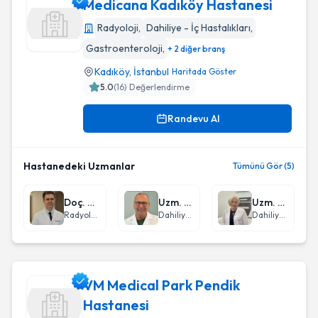
Medicana Kadıköy Hastanesi
Radyoloji
,
Dahiliye - İç Hastalıkları
,
Gastroenteroloji
,
+ 2 diğer branş
Medicana Kadıköy Hastanesi
Kadıköy
,
İstanbul
Haritada Göster
5.0
(
16
) Değerlendirme
Randevu Al
Hastanedeki Uzmanlar
Tümünü Gör (5)
Doç. Dr. Mehmet İncedayı
Uzm. Dr. Sadi Rüştü Vural
Uzm. Dr. Ayça Gökçen Değirmenci Saltürk
Radyoloji
Dahiliye - İç Hastalıkları
Dahiliye - İç Hastalıkları
VM Medical Park Pendik
Hastanesi