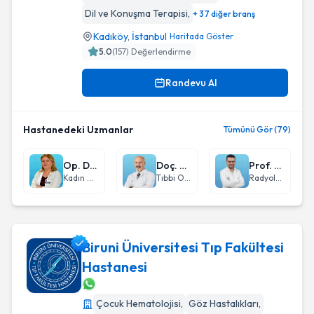
Dil ve Konuşma Terapisi
,
+ 37 diğer branş
Kadıköy
,
İstanbul
Haritada Göster
5.0
(
157
) Değerlendirme
Randevu Al
Hastanedeki Uzmanlar
Tümünü Gör (79)
Op. Dr. Seval Pata
Doç. Dr. Özgür Açıkgöz
Prof. Dr. Hayri Oğul
Kadın Hastalıkları ve Doğum
Tıbbi Onkoloji
Radyoloji
Biruni Üniversitesi Tıp Fakültesi
Hastanesi
Biruni Üniversitesi Tıp Fakültesi Hastanesi
Çocuk Hematolojisi
,
Göz Hastalıkları
,